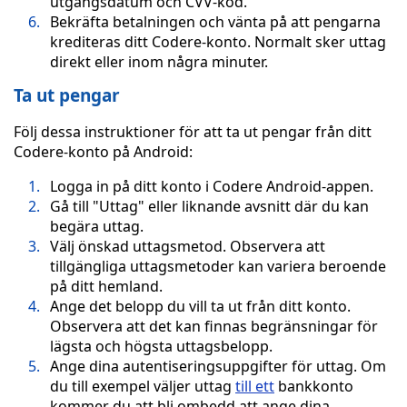
utgångsdatum och CVV-kod.
Bekräfta betalningen och vänta på att pengarna
krediteras ditt Codere-konto. Normalt sker uttag
direkt eller inom några minuter.
Ta ut pengar
Följ dessa instruktioner för att ta ut pengar från ditt
Codere-konto på Android:
Logga in på ditt konto i Codere Android-appen.
Gå till "Uttag" eller liknande avsnitt där du kan
begära uttag.
Välj önskad uttagsmetod. Observera att
tillgängliga uttagsmetoder kan variera beroende
på ditt hemland.
Ange det belopp du vill ta ut från ditt konto.
Observera att det kan finnas begränsningar för
lägsta och högsta uttagsbelopp.
Ange dina autentiseringsuppgifter för uttag. Om
du till exempel väljer uttag
till ett
bankkonto
kommer du att bli ombedd att ange dina