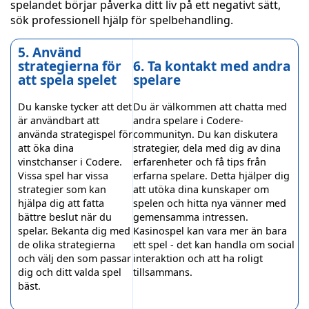
spelandet börjar påverka ditt liv på ett negativt sätt,
sök professionell hjälp för spelbehandling.
5. Använd
strategierna för
6. Ta kontakt med andra
att spela spelet
spelare
Du kanske tycker att det
Du är välkommen att chatta med
är användbart att
andra spelare i Codere-
använda strategispel för
communityn. Du kan diskutera
att öka dina
strategier, dela med dig av dina
vinstchanser i Codere.
erfarenheter och få tips från
Vissa spel har vissa
erfarna spelare. Detta hjälper dig
strategier som kan
att utöka dina kunskaper om
hjälpa dig att fatta
spelen och hitta nya vänner med
bättre beslut när du
gemensamma intressen.
spelar. Bekanta dig med
Kasinospel kan vara mer än bara
de olika strategierna
ett spel - det kan handla om social
och välj den som passar
interaktion och att ha roligt
dig och ditt valda spel
tillsammans.
bäst.