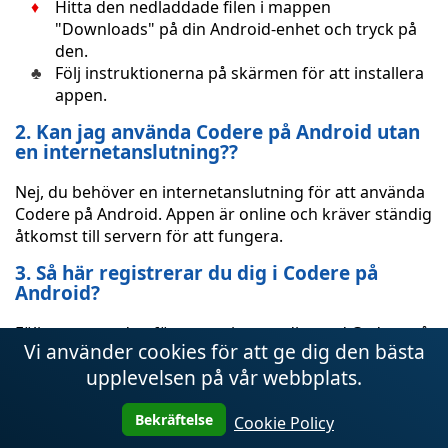
Hitta den nedladdade filen i mappen
"Downloads" på din Android-enhet och tryck på
den.
Följ instruktionerna på skärmen för att installera
appen.
2. Kan jag använda Codere på Android utan
en internetanslutning??
Nej, du behöver en internetanslutning för att använda
Codere på Android. Appen är online och kräver ständig
åtkomst till servern för att fungera.
3. Så här registrerar du dig i Codere på
Android?
Följ stegen nedan för att registrera dig med Codere på
Vi använder cookies för att ge dig den bästa
Android:
upplevelsen på vår webbplats.
Öppna Codere-appen på din Android-enhet.
Klicka på "Registrera" eller "Registrera" i
Bekräftelse
Cookie Policy
huvudmenyn.