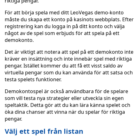
riktiga pengar.
För att börja spela med ditt LeoVegas demo-konto
måste du skapa ett konto på kasinots webbplats. Efter
registrering kan du logga in på ditt konto och välja
något av de spel som erbjuds för att spela på ett
demokonto.
Det är viktigt att notera att spel på ett demokonto inte
kräver en insättning och inte innebär spel med riktiga
pengar. Istället kommer du att få ett visst saldo av
virtuella pengar som du kan använda för att satsa och
testa spelets funktioner.
Demokontospel är också användbara för de spelare
som vill testa nya strategier eller utveckla sin egen
speltaktik. Detta gör att du kan lära känna spelet och
öka dina chanser att vinna när du spelar för riktiga
pengar.
Välj ett spel från listan