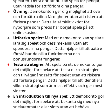
spelaren. Detta gör att du kan spela för pengar,
utan rädsla för att förlora dina pengar.
Övning:
Demokonton ger dig möjlighet att öva
och förbättra dina färdigheter utan att riskera att
förlora pengar. Detta är särskilt viktigt för
nybörjare som precis har börjat spela på ett
onlinekasino.
Utforska spelet:
Med ett demokonto kan spelare
lära sig spelet och dess mekanik utan att
spendera sina pengar. Detta hjälper till att bättre
förstå hur de olika funktionerna och
bonusrundorna fungerar.
Testa strategier:
Att spela på ett demokonto gör
det möjligt för spelare att testa olika strategier
och tillvägagångssätt för spelet utan att riskera
att förlora pengar. Detta hjälper till att identifiera
vilken strategi som är mest effektiv och ger mest
vinster.
En introduktion till nya spel:
Ett demokonto gör
det möjligt för spelare att bekanta sig med nya
spelautomater eller slots utan att behöva