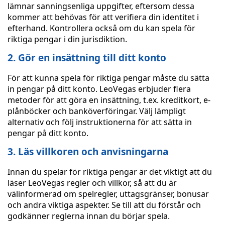
lämnar sanningsenliga uppgifter, eftersom dessa
kommer att behövas för att verifiera din identitet i
efterhand. Kontrollera också om du kan spela för
riktiga pengar i din jurisdiktion.
2. Gör en insättning till ditt konto
För att kunna spela för riktiga pengar måste du sätta
in pengar på ditt konto. LeoVegas erbjuder flera
metoder för att göra en insättning, t.ex. kreditkort, e-
plånböcker och banköverföringar. Välj lämpligt
alternativ och följ instruktionerna för att sätta in
pengar på ditt konto.
3. Läs villkoren och anvisningarna
Innan du spelar för riktiga pengar är det viktigt att du
läser LeoVegas regler och villkor, så att du är
välinformerad om spelregler, uttagsgränser, bonusar
och andra viktiga aspekter. Se till att du förstår och
godkänner reglerna innan du börjar spela.