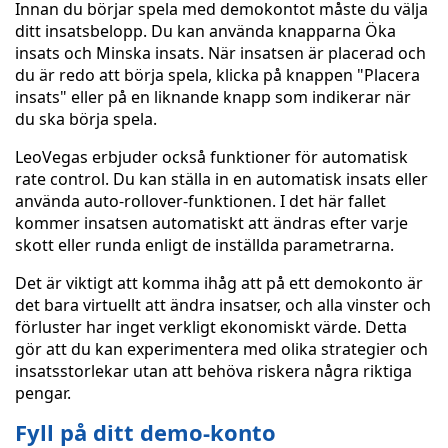
Innan du börjar spela med demokontot måste du välja
ditt insatsbelopp. Du kan använda knapparna Öka
insats och Minska insats. När insatsen är placerad och
du är redo att börja spela, klicka på knappen "Placera
insats" eller på en liknande knapp som indikerar när
du ska börja spela.
LeoVegas erbjuder också funktioner för automatisk
rate control. Du kan ställa in en automatisk insats eller
använda auto-rollover-funktionen. I det här fallet
kommer insatsen automatiskt att ändras efter varje
skott eller runda enligt de inställda parametrarna.
Det är viktigt att komma ihåg att på ett demokonto är
det bara virtuellt att ändra insatser, och alla vinster och
förluster har inget verkligt ekonomiskt värde. Detta
gör att du kan experimentera med olika strategier och
insatsstorlekar utan att behöva riskera några riktiga
pengar.
Fyll på ditt demo-konto