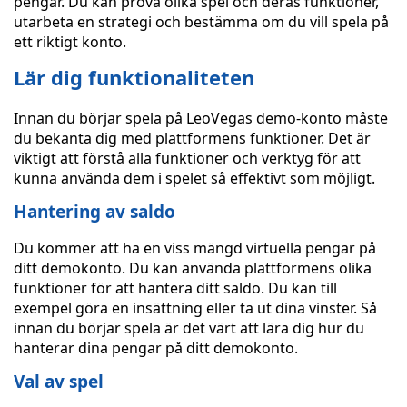
pengar. Du kan prova olika spel och deras funktioner,
utarbeta en strategi och bestämma om du vill spela på
ett riktigt konto.
Lär dig funktionaliteten
Innan du börjar spela på LeoVegas demo-konto måste
du bekanta dig med plattformens funktioner. Det är
viktigt att förstå alla funktioner och verktyg för att
kunna använda dem i spelet så effektivt som möjligt.
Hantering av saldo
Du kommer att ha en viss mängd virtuella pengar på
ditt demokonto. Du kan använda plattformens olika
funktioner för att hantera ditt saldo. Du kan till
exempel göra en insättning eller ta ut dina vinster. Så
innan du börjar spela är det värt att lära dig hur du
hanterar dina pengar på ditt demokonto.
Val av spel