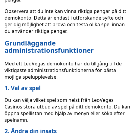
Observera att du inte kan vinna riktiga pengar på ditt
demokonto. Detta är endast i utforskande syfte och
ger dig möjlighet att prova och testa olika spel innan
du använder riktiga pengar.
Grundläggande
administrationsfunktioner
Med ett LeoVegas demokonto har du tillgång till de
viktigaste administrationsfunktionerna för bästa
möjliga spelupplevelse.
1. Val av spel
Du kan välja vilket spel som helst från LeoVegas
Casinos stora utbud av spel på ditt demokonto. Du kan
öppna spellistan med hjälp av menyn eller söka efter
spelnamn.
2. Ändra din insats