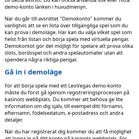
till detta avsnitt. Du kan också använda sök eller hitta
demo-konto länken i huvudmenyn.
När du går till avsnittet "Demokonto" kommer du
vanligtvis att se en lista över tillgängliga spel som du
kan prova i demoläge. Här kan du välja vilket spel som
helst från listan och börja spela med virtuella pengar.
Demokontot gör det möjligt för spelare att prova olika
slots, bordsspel och andra spelautomater utan att
spendera några riktiga pengar.
Gå in i demoläge
För att börja spela med ett LeoVegas demo-konto
måste du först gå igenom registreringsprocessen på
kasinots webbplats. Du kommer att behöva ge lite
information om dig själv, till exempel ditt förnamn,
efternamn, födelsedatum, e-postadress och andra
detaljer.
När du har registrerat dig kommer du att få möjlighet
att logga in på ditt konto på kasinots webbplats. För