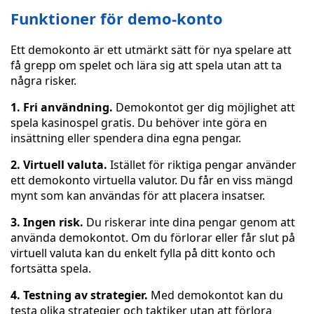
Funktioner för demo-konto
Ett demokonto är ett utmärkt sätt för nya spelare att
få grepp om spelet och lära sig att spela utan att ta
några risker.
1. Fri användning.
Demokontot ger dig möjlighet att
spela kasinospel gratis. Du behöver inte göra en
insättning eller spendera dina egna pengar.
2. Virtuell valuta.
Istället för riktiga pengar använder
ett demokonto virtuella valutor. Du får en viss mängd
mynt som kan användas för att placera insatser.
3. Ingen risk.
Du riskerar inte dina pengar genom att
använda demokontot. Om du förlorar eller får slut på
virtuell valuta kan du enkelt fylla på ditt konto och
fortsätta spela.
4. Testning av strategier.
Med demokontot kan du
testa olika strategier och taktiker utan att förlora