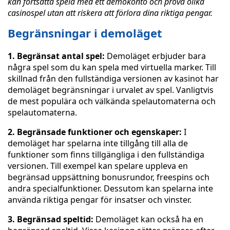
kan fortsätta spela med ett demokonto och prova olika
casinospel utan att riskera att förlora dina riktiga pengar.
Begränsningar i demoläget
1. Begränsat antal spel:
Demoläget erbjuder bara
några spel som du kan spela med virtuella marker. Till
skillnad från den fullständiga versionen av kasinot har
demoläget begränsningar i urvalet av spel. Vanligtvis
de mest populära och välkända spelautomaterna och
spelautomaterna.
2. Begränsade funktioner och egenskaper:
I
demoläget har spelarna inte tillgång till alla de
funktioner som finns tillgängliga i den fullständiga
versionen. Till exempel kan spelare uppleva en
begränsad uppsättning bonusrundor, freespins och
andra specialfunktioner. Dessutom kan spelarna inte
använda riktiga pengar för insatser och vinster.
3. Begränsad speltid:
Demoläget kan också ha en