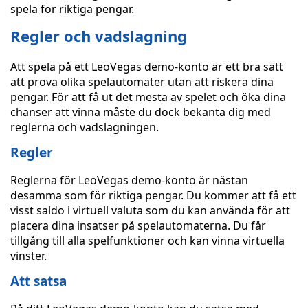
spela för riktiga pengar.
Regler och vadslagning
Att spela på ett LeoVegas demo-konto är ett bra sätt
att prova olika spelautomater utan att riskera dina
pengar. För att få ut det mesta av spelet och öka dina
chanser att vinna måste du dock bekanta dig med
reglerna och vadslagningen.
Regler
Reglerna för LeoVegas demo-konto är nästan
desamma som för riktiga pengar. Du kommer att få ett
visst saldo i virtuell valuta som du kan använda för att
placera dina insatser på spelautomaterna. Du får
tillgång till alla spelfunktioner och kan vinna virtuella
vinster.
Att satsa