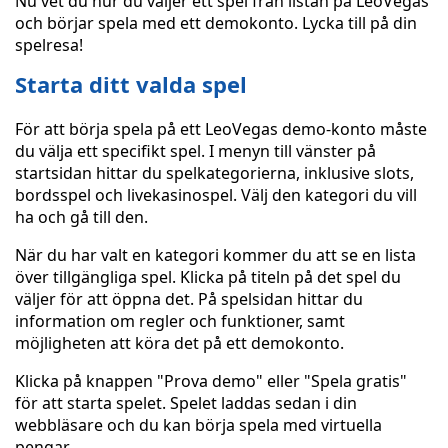
Nu vet du hur du väljer ett spel från listan på LeoVegas
och börjar spela med ett demokonto. Lycka till på din
spelresa!
Starta ditt valda spel
För att börja spela på ett LeoVegas demo-konto måste
du välja ett specifikt spel. I menyn till vänster på
startsidan hittar du spelkategorierna, inklusive slots,
bordsspel och livekasinospel. Välj den kategori du vill
ha och gå till den.
När du har valt en kategori kommer du att se en lista
över tillgängliga spel. Klicka på titeln på det spel du
väljer för att öppna det. På spelsidan hittar du
information om regler och funktioner, samt
möjligheten att köra det på ett demokonto.
Klicka på knappen "Prova demo" eller "Spela gratis"
för att starta spelet. Spelet laddas sedan i din
webbläsare och du kan börja spela med virtuella
pengar.