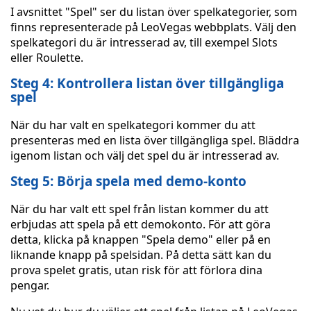
I avsnittet "Spel" ser du listan över spelkategorier, som
finns representerade på LeoVegas webbplats. Välj den
spelkategori du är intresserad av, till exempel Slots
eller Roulette.
Steg 4: Kontrollera listan över tillgängliga
spel
När du har valt en spelkategori kommer du att
presenteras med en lista över tillgängliga spel. Bläddra
igenom listan och välj det spel du är intresserad av.
Steg 5: Börja spela med demo-konto
När du har valt ett spel från listan kommer du att
erbjudas att spela på ett demokonto. För att göra
detta, klicka på knappen "Spela demo" eller på en
liknande knapp på spelsidan. På detta sätt kan du
prova spelet gratis, utan risk för att förlora dina
pengar.