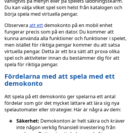
vanligtvis på menyn eller på spelets laddningsskärm.
Du kan välja vilket spel som helst från katalogen och
börja spela med virtuella pengar.
Observera
att ett
demokonto på en mobil enhet
fungerar precis som på en dator. Du kommer att
kunna använda alla funktioner och funktioner i spelet,
men istället för riktiga pengar kommer du att satsa
virtuella pengar. Detta är ett bra sätt att prova olika
spel och aktiviteter innan du bestämmer dig för att
spela för riktiga pengar.
Fördelarna med att spela med ett
demokonto
Att spela på ett demokonto ger spelarna ett antal
fördelar som gör det mycket lättare att lära sig nya
spelautomater eller strategier. Här är några av dem:
Säkerhet:
Demokonton är helt säkra och kräver
inte någon verklig finansiell investering från