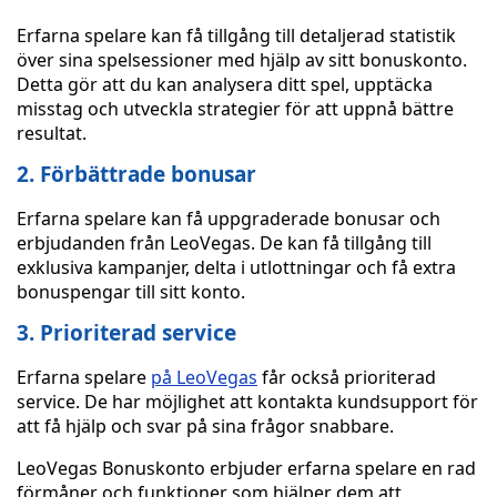
Erfarna spelare kan få tillgång till detaljerad statistik
över sina spelsessioner med hjälp av sitt bonuskonto.
Detta gör att du kan analysera ditt spel, upptäcka
misstag och utveckla strategier för att uppnå bättre
resultat.
2. Förbättrade bonusar
Erfarna spelare kan få uppgraderade bonusar och
erbjudanden från LeoVegas. De kan få tillgång till
exklusiva kampanjer, delta i utlottningar och få extra
bonuspengar till sitt konto.
3. Prioriterad service
Erfarna spelare
på LeoVegas
får också prioriterad
service. De har möjlighet att kontakta kundsupport för
att få hjälp och svar på sina frågor snabbare.
LeoVegas Bonuskonto erbjuder erfarna spelare en rad
förmåner och funktioner som hjälper dem att