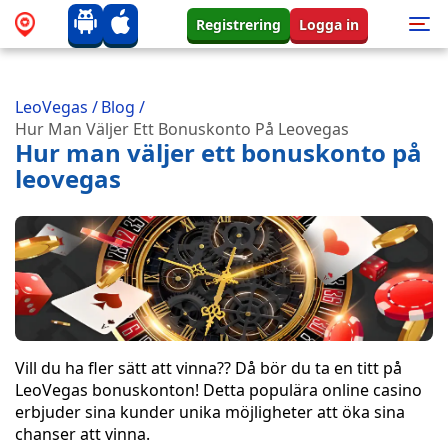
Registrering
Logga in
LeoVegas
/
Blog
/
Hur Man Väljer Ett Bonuskonto På Leovegas
Hur man väljer ett bonuskonto på
leovegas
Vill du ha fler sätt att vinna?? Då bör du ta en titt på
LeoVegas bonuskonton! Detta populära online casino
erbjuder sina kunder unika möjligheter att öka sina
chanser att vinna.