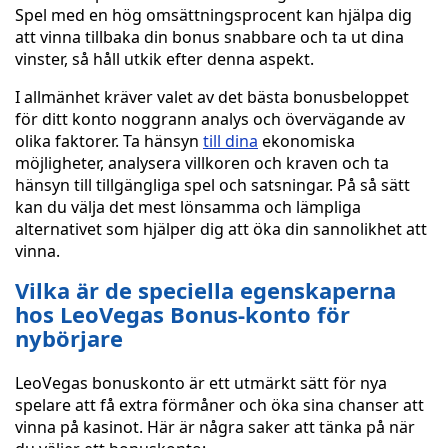
Spel med en hög omsättningsprocent kan hjälpa dig
att vinna tillbaka din bonus snabbare och ta ut dina
vinster, så håll utkik efter denna aspekt.
I allmänhet kräver valet av det bästa bonusbeloppet
för ditt konto noggrann analys och övervägande av
olika faktorer. Ta hänsyn
till dina
ekonomiska
möjligheter, analysera villkoren och kraven och ta
hänsyn till tillgängliga spel och satsningar. På så sätt
kan du välja det mest lönsamma och lämpliga
alternativet som hjälper dig att öka din sannolikhet att
vinna.
Vilka är de speciella egenskaperna
hos LeoVegas Bonus-konto för
nybörjare
LeoVegas bonuskonto är ett utmärkt sätt för nya
spelare att få extra förmåner och öka sina chanser att
vinna på kasinot. Här är några saker att tänka på när