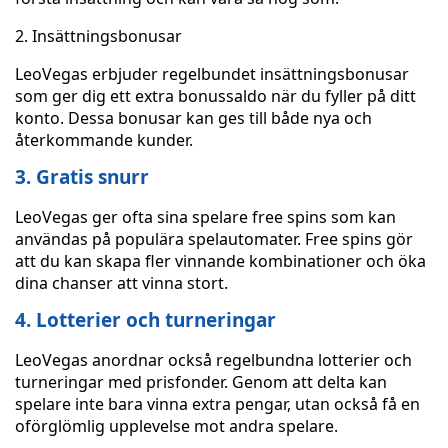
2. Insättningsbonusar
LeoVegas erbjuder regelbundet insättningsbonusar
som ger dig ett extra bonussaldo när du fyller på ditt
konto. Dessa bonusar kan ges till både nya och
återkommande kunder.
3. Gratis snurr
LeoVegas ger ofta sina spelare free spins som kan
användas på populära spelautomater. Free spins gör
att du kan skapa fler vinnande kombinationer och öka
dina chanser att vinna stort.
4. Lotterier och turneringar
LeoVegas anordnar också regelbundna lotterier och
turneringar med prisfonder. Genom att delta kan
spelare inte bara vinna extra pengar, utan också få en
oförglömlig upplevelse mot andra spelare.