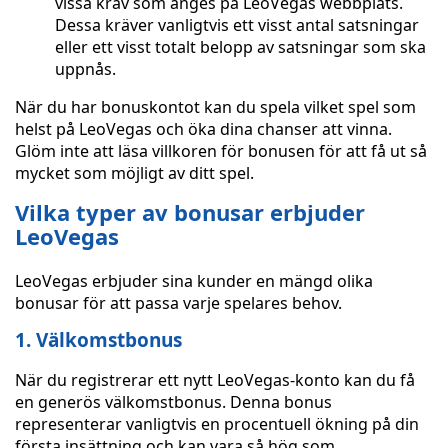
vissa krav som anges på LeoVegas webbplats.
Dessa kräver vanligtvis ett visst antal satsningar
eller ett visst totalt belopp av satsningar som ska
uppnås.
När du har bonuskontot kan du spela vilket spel som
helst på LeoVegas och öka dina chanser att vinna.
Glöm inte att läsa villkoren för bonusen för att få ut så
mycket som möjligt av ditt spel.
Vilka typer av bonusar erbjuder
LeoVegas
LeoVegas erbjuder sina kunder en mängd olika
bonusar för att passa varje spelares behov.
1. Välkomstbonus
När du registrerar ett nytt LeoVegas-konto kan du få
en generös välkomstbonus. Denna bonus
representerar vanligtvis en procentuell ökning på din
första insättning och kan vara så hög som.