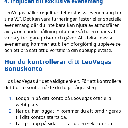
4. Inbjudan till exklusiva evenemang
LeoVegas håller regelbundet exklusiva evenemang för
sina VIP. Det kan vara turneringar, fester eller speciella
evenemang där du inte bara kan njuta av atmosfären
av lyx och underhållning, utan också ha en chans att
vinna ytterligare priser och gåvor. Att delta i dessa
evenemang kommer att bli en oförglömlig upplevelse
och ett bra sätt att diversifiera din spelupplevelse.
Hur du kontrollerar ditt LeoVegas
Bonuskonto
Hos LeoVegas är det väldigt enkelt. För att kontrollera
ditt bonuskonto måste du följa några steg.
Logga in på ditt konto på LeoVegas officiella
webbplats.
När du har loggat in kommer du att omdirigeras
till ditt kontos startsida.
Längst upp på sidan hittar du en sektion som