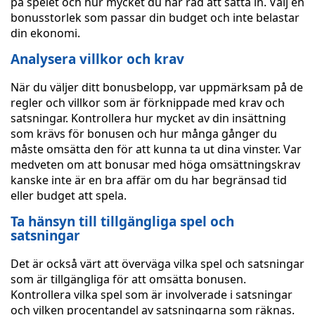
på spelet och hur mycket du har råd att sätta in. Välj en
bonusstorlek som passar din budget och inte belastar
din ekonomi.
Analysera villkor och krav
När du väljer ditt bonusbelopp, var uppmärksam på de
regler och villkor som är förknippade med krav och
satsningar. Kontrollera hur mycket av din insättning
som krävs för bonusen och hur många gånger du
måste omsätta den för att kunna ta ut dina vinster. Var
medveten om att bonusar med höga omsättningskrav
kanske inte är en bra affär om du har begränsad tid
eller budget att spela.
Ta hänsyn till tillgängliga spel och
satsningar
Det är också värt att överväga vilka spel och satsningar
som är tillgängliga för att omsätta bonusen.
Kontrollera vilka spel som är involverade i satsningar
och vilken procentandel av satsningarna som räknas.