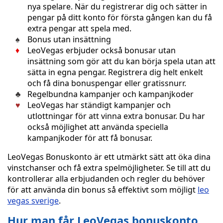
nya spelare. När du registrerar dig och sätter in
pengar på ditt konto för första gången kan du få
extra pengar att spela med.
Bonus utan insättning
LeoVegas erbjuder också bonusar utan
insättning som gör att du kan börja spela utan att
sätta in egna pengar. Registrera dig helt enkelt
och få dina bonuspengar eller gratissnurr.
Regelbundna kampanjer och kampanjkoder
LeoVegas har ständigt kampanjer och
utlottningar för att vinna extra bonusar. Du har
också möjlighet att använda speciella
kampanjkoder för att få bonusar.
LeoVegas Bonuskonto är ett utmärkt sätt att öka dina
vinstchanser och få extra spelmöjligheter. Se till att du
kontrollerar alla erbjudanden och regler du behöver
för att använda din bonus så effektivt som möjligt
leo
vegas sverige
.
Hur man får LeoVegas bonuskonto