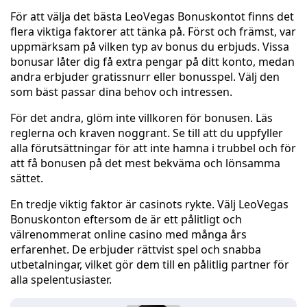
För att välja det bästa LeoVegas Bonuskontot finns det
flera viktiga faktorer att tänka på. Först och främst, var
uppmärksam på vilken typ av bonus du erbjuds. Vissa
bonusar låter dig få extra pengar på ditt konto, medan
andra erbjuder gratissnurr eller bonusspel. Välj den
som bäst passar dina behov och intressen.
För det andra, glöm inte villkoren för bonusen. Läs
reglerna och kraven noggrant. Se till att du uppfyller
alla förutsättningar för att inte hamna i trubbel och för
att få bonusen på det mest bekväma och lönsamma
sättet.
En tredje viktig faktor är casinots rykte. Välj LeoVegas
Bonuskonton eftersom de är ett pålitligt och
välrenommerat online casino med många års
erfarenhet. De erbjuder rättvist spel och snabba
utbetalningar, vilket gör dem till en pålitlig partner för
alla spelentusiaster.