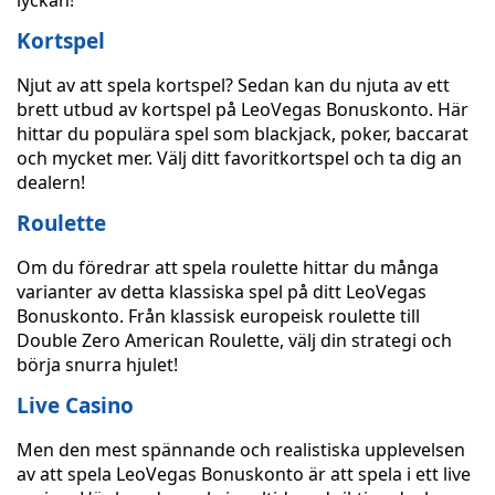
lyckan!
Kortspel
Njut av att spela kortspel? Sedan kan du njuta av ett
brett utbud av kortspel på LeoVegas Bonuskonto. Här
hittar du populära spel som blackjack, poker, baccarat
och mycket mer. Välj ditt favoritkortspel och ta dig an
dealern!
Roulette
Om du föredrar att spela roulette hittar du många
varianter av detta klassiska spel på ditt LeoVegas
Bonuskonto. Från klassisk europeisk roulette till
Double Zero American Roulette, välj din strategi och
börja snurra hjulet!
Live Casino
Men den mest spännande och realistiska upplevelsen
av att spela LeoVegas Bonuskonto är att spela i ett live