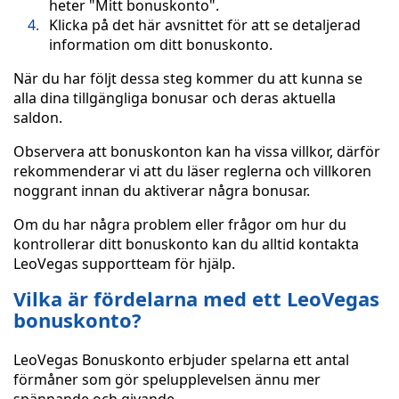
heter "Mitt bonuskonto".
Klicka på det här avsnittet för att se detaljerad
information om ditt bonuskonto.
När du har följt dessa steg kommer du att kunna se
alla dina tillgängliga bonusar och deras aktuella
saldon.
Observera att bonuskonton kan ha vissa villkor, därför
rekommenderar vi att du läser reglerna och villkoren
noggrant innan du aktiverar några bonusar.
Om du har några problem eller frågor om hur du
kontrollerar ditt bonuskonto kan du alltid kontakta
LeoVegas supportteam för hjälp.
Vilka är fördelarna med ett LeoVegas
bonuskonto?
LeoVegas Bonuskonto erbjuder spelarna ett antal
förmåner som gör spelupplevelsen ännu mer