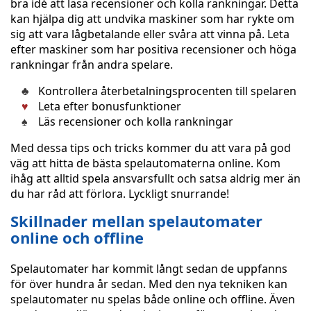
bra idé att läsa recensioner och kolla rankningar. Detta
kan hjälpa dig att undvika maskiner som har rykte om
sig att vara lågbetalande eller svåra att vinna på. Leta
efter maskiner som har positiva recensioner och höga
rankningar från andra spelare.
Kontrollera återbetalningsprocenten till spelaren
Leta efter bonusfunktioner
Läs recensioner och kolla rankningar
Med dessa tips och tricks kommer du att vara på god
väg att hitta de bästa spelautomaterna online. Kom
ihåg att alltid spela ansvarsfullt och satsa aldrig mer än
du har råd att förlora. Lyckligt snurrande!
Skillnader mellan spelautomater
online och offline
Spelautomater har kommit långt sedan de uppfanns
för över hundra år sedan. Med den nya tekniken kan
spelautomater nu spelas både online och offline. Även