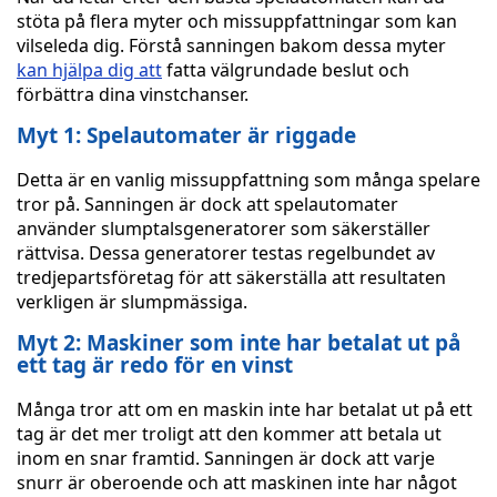
stöta på flera myter och missuppfattningar som kan
vilseleda dig. Förstå sanningen bakom dessa myter
kan hjälpa dig att
fatta välgrundade beslut och
förbättra dina vinstchanser.
Myt 1: Spelautomater är riggade
Detta är en vanlig missuppfattning som många spelare
tror på. Sanningen är dock att spelautomater
använder slumptalsgeneratorer som säkerställer
rättvisa. Dessa generatorer testas regelbundet av
tredjepartsföretag för att säkerställa att resultaten
verkligen är slumpmässiga.
Myt 2: Maskiner som inte har betalat ut på
ett tag är redo för en vinst
Många tror att om en maskin inte har betalat ut på ett
tag är det mer troligt att den kommer att betala ut
inom en snar framtid. Sanningen är dock att varje
snurr är oberoende och att maskinen inte har något