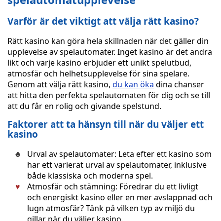
Varför är det viktigt att välja rätt kasino?
Rätt kasino kan göra hela skillnaden när det gäller din
upplevelse av spelautomater. Inget kasino är det andra
likt och varje kasino erbjuder ett unikt spelutbud,
atmosfär och helhetsupplevelse för sina spelare.
Genom att välja rätt kasino,
du kan öka
dina chanser
att hitta den perfekta spelautomaten för dig och se till
att du får en rolig och givande spelstund.
Faktorer att ta hänsyn till när du väljer ett
kasino
Urval av spelautomater: Leta efter ett kasino som
har ett varierat urval av spelautomater, inklusive
både klassiska och moderna spel.
Atmosfär och stämning: Föredrar du ett livligt
och energiskt kasino eller en mer avslappnad och
lugn atmosfär? Tänk på vilken typ av miljö du
gillar när du väljer kasino.