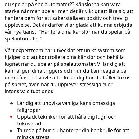
du spelar på spelautomater?? Känslorna kan vara
starka när man spelar, men det är viktigt att lära sig att
hantera dem för att säkerställa en positiv och trevlig
upplevelse. Det är därför vi är glada att kunna erbjuda
vår nya tjänst, "Hantera dina känslor när du spelar på
spelautomater".
Vårt expertteam har utvecklat ett unikt system som
hjälper dig att kontrollera dina känslor och behålla
lugnet när du spelar på spelautomater. Vi lär dig att
känna igen dina triggers och hur du kan reagera på
dem på ett positivt sätt. Du lär dig hur du håller fokus
på spelet, även när du upplever stressiga eller
intensiva situationer.
Lär dig att undvika vanliga känslomässiga
fallgropar
Upptäck tekniker för att hålla dig lugn och
fokuserad
Ta reda på hur du hanterar din bankrulle för att
minska stress