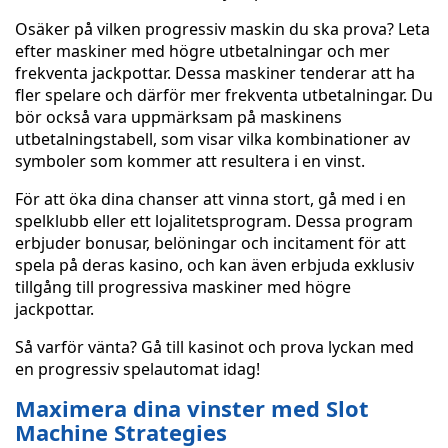
Osäker på vilken progressiv maskin du ska prova? Leta
efter maskiner med högre utbetalningar och mer
frekventa jackpottar. Dessa maskiner tenderar att ha
fler spelare och därför mer frekventa utbetalningar. Du
bör också vara uppmärksam på maskinens
utbetalningstabell, som visar vilka kombinationer av
symboler som kommer att resultera i en vinst.
För att öka dina chanser att vinna stort, gå med i en
spelklubb eller ett lojalitetsprogram. Dessa program
erbjuder bonusar, belöningar och incitament för att
spela på deras kasino, och kan även erbjuda exklusiv
tillgång till progressiva maskiner med högre
jackpottar.
Så varför vänta? Gå till kasinot och prova lyckan med
en progressiv spelautomat idag!
Maximera dina vinster med Slot
Machine Strategies