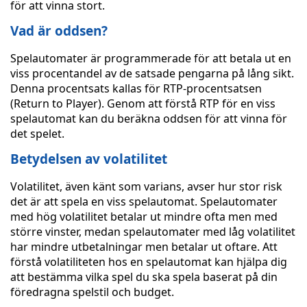
för att vinna stort.
Vad är oddsen?
Spelautomater är programmerade för att betala ut en
viss procentandel av de satsade pengarna på lång sikt.
Denna procentsats kallas för RTP-procentsatsen
(Return to Player). Genom att förstå RTP för en viss
spelautomat kan du beräkna oddsen för att vinna för
det spelet.
Betydelsen av volatilitet
Volatilitet, även känt som varians, avser hur stor risk
det är att spela en viss spelautomat. Spelautomater
med hög volatilitet betalar ut mindre ofta men med
större vinster, medan spelautomater med låg volatilitet
har mindre utbetalningar men betalar ut oftare. Att
förstå volatiliteten hos en spelautomat kan hjälpa dig
att bestämma vilka spel du ska spela baserat på din
föredragna spelstil och budget.