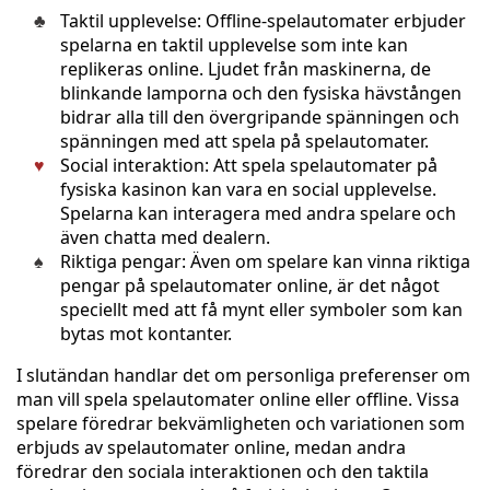
Taktil upplevelse: Offline-spelautomater erbjuder
spelarna en taktil upplevelse som inte kan
replikeras online. Ljudet från maskinerna, de
blinkande lamporna och den fysiska hävstången
bidrar alla till den övergripande spänningen och
spänningen med att spela på spelautomater.
Social interaktion: Att spela spelautomater på
fysiska kasinon kan vara en social upplevelse.
Spelarna kan interagera med andra spelare och
även chatta med dealern.
Riktiga pengar: Även om spelare kan vinna riktiga
pengar på spelautomater online, är det något
speciellt med att få mynt eller symboler som kan
bytas mot kontanter.
I slutändan handlar det om personliga preferenser om
man vill spela spelautomater online eller offline. Vissa
spelare föredrar bekvämligheten och variationen som
erbjuds av spelautomater online, medan andra
föredrar den sociala interaktionen och den taktila