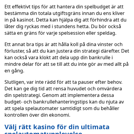
Ett effektivt tips för att hantera din spelbudget är att
bestämma din totala utgiftsgräns innan du ens kliver
in på kasinot. Detta kan hjälpa dig att förhindra att du
låter dig ryckas med i stundens hetta. Du bör också
sätta en gräns för varje spelsession eller speldag.
Ett annat bra tips är att hålla koll på dina vinster och
förluster, så att du kan justera din strategi därefter. Det
kan också vara klokt att dela upp din bankrulle i
mindre delar för att se till att du inte gör av med allt på
en gång.
Slutligen, var inte rädd för att ta pauser efter behov.
Det kan ge dig tid att rensa huvudet och omvärdera
din spelstrategi. Genom att implementera dessa
budget- och bankrullehanteringstips kan du njuta av
att spela spelautomater samtidigt som du behåller
kontrollen över din ekonomi.
Välj rätt kasino för din ultimata
spelautomatupplevelse