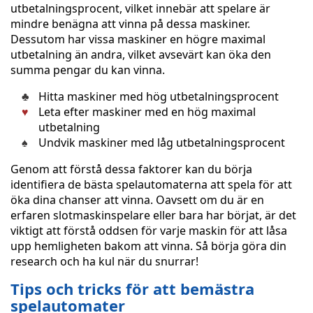
utbetalningsprocent, vilket innebär att spelare är
mindre benägna att vinna på dessa maskiner.
Dessutom har vissa maskiner en högre maximal
utbetalning än andra, vilket avsevärt kan öka den
summa pengar du kan vinna.
Hitta maskiner med hög utbetalningsprocent
Leta efter maskiner med en hög maximal
utbetalning
Undvik maskiner med låg utbetalningsprocent
Genom att förstå dessa faktorer kan du börja
identifiera de bästa spelautomaterna att spela för att
öka dina chanser att vinna. Oavsett om du är en
erfaren slotmaskinspelare eller bara har börjat, är det
viktigt att förstå oddsen för varje maskin för att låsa
upp hemligheten bakom att vinna. Så börja göra din
research och ha kul när du snurrar!
Tips och tricks för att bemästra
spelautomater