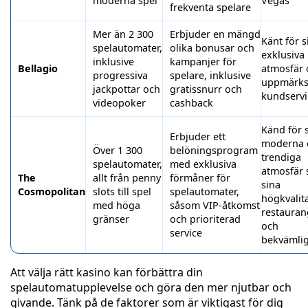
moderna spel
Vegas
frekventa spelare
Mer än 2 300
Erbjuder en mängd
Känt för s
spelautomater,
olika bonusar och
exklusiva
inklusive
kampanjer för
Bellagio
atmosfär 
progressiva
spelare, inklusive
uppmärk
jackpottar och
gratissnurr och
kundservi
videopoker
cashback
Känd för 
Erbjuder ett
moderna 
Över 1 300
belöningsprogram
trendiga
spelautomater,
med exklusiva
atmosfär 
The
allt från penny
förmåner för
sina
Cosmopolitan
slots till spel
spelautomater,
högkvalita
med höga
såsom VIP-åtkomst
restauran
gränser
och prioriterad
och
service
bekvämli
Att välja rätt kasino kan förbättra din
spelautomatupplevelse och göra den mer njutbar och
givande. Tänk på de faktorer som är viktigast för dig