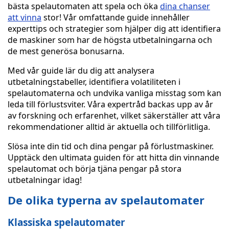
bästa spelautomaten att spela och öka
dina chanser
att vinna
stor! Vår omfattande guide innehåller
experttips och strategier som hjälper dig att identifiera
de maskiner som har de högsta utbetalningarna och
de mest generösa bonusarna.
Med vår guide lär du dig att analysera
utbetalningstabeller, identifiera volatiliteten i
spelautomaterna och undvika vanliga misstag som kan
leda till förlustsviter. Våra expertråd backas upp av år
av forskning och erfarenhet, vilket säkerställer att våra
rekommendationer alltid är aktuella och tillförlitliga.
Slösa inte din tid och dina pengar på förlustmaskiner.
Upptäck den ultimata guiden för att hitta din vinnande
spelautomat och börja tjäna pengar på stora
utbetalningar idag!
De olika typerna av spelautomater
Klassiska spelautomater