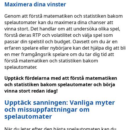
Maximera dina vinster
Genom att förstå matematiken och statistiken bakom
spelautomater kan du maximera dina chanser att
vinna stort. Det handlar om att undersöka olika spel,
förstå deras RTP och volatilitet och välja spel som
passar din spelstil och budget. Oavsett om du är en
erfaren spelare eller nybörjare kan det hjälpa dig att bli
en mer framgångsrik spelare om du tar dig tid att
förstå matematiken och statistiken bakom
spelautomater.
Upptäck fördelarna med att förstå matematiken
och statistiken bakom spelautomater och börja
vinna stort redan idag!
Upptäck sanningen: Vanliga myter
och missuppfattningar om
spelautomater
När du letar efter den bästa spelautomaten kan du