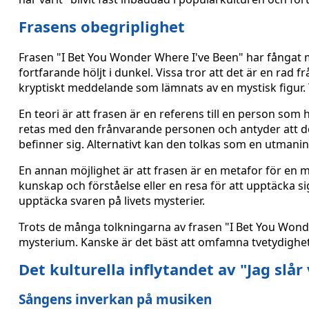
Frasens obegriplighet
Frasen "I Bet You Wonder Where I've Been" har fång
fortfarande höljt i dunkel. Vissa tror att det är en rad f
kryptiskt meddelande som lämnats av en mystisk figur. T
En teori är att frasen är en referens till en person som
retas med den frånvarande personen och antyder att den
befinner sig. Alternativt kan den tolkas som en utmanin
En annan möjlighet är att frasen är en metafor för en
kunskap och förståelse eller en resa för att upptäcka si
upptäcka svaren på livets mysterier.
Trots de många tolkningarna av frasen "I Bet You Wonde
mysterium. Kanske är det bäst att omfamna tvetydighete
Det kulturella inflytandet av "Jag slår
Sångens inverkan på musiken