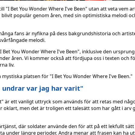
l "I Bet You Wonder Where I've Been" utan att veta vem art
 blivit populär genom åren, med sin optimistiska melodi oc
 många fans är nyfikna på dess bakgrundshistoria och arti
svårfångade melodi.
"I Bet You Wonder Where I've Been", inklusive den ursprung
nder åren. Vi kommer också att fördjupa oss i texten och f
na liv.
n mystiska platsen för "I Bet You Wonder Where I've Been."
 undrar var jag har varit"
it" är ett vanligt uttryck som används för att retas med nå
r oklart, men det är troligen ett talesätt som har gått i ar
ärtjänst, där soldater använde den för att på ett lekfullt sät
ta under längre perioder. Andra menar att frasen kan ha ut