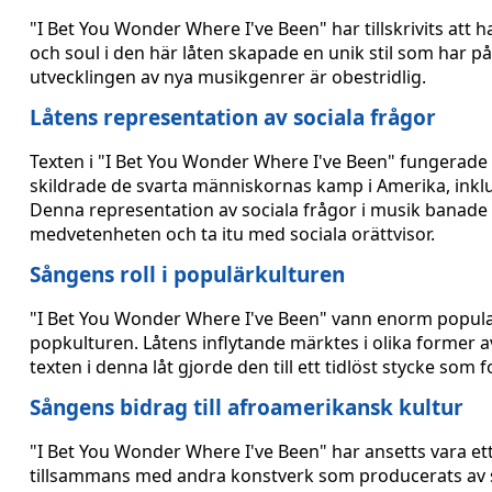
"I Bet You Wonder Where I've Been" har tillskrivits att 
och soul i den här låten skapade en unik stil som har p
utvecklingen av nya musikgenrer är obestridlig.
Låtens representation av sociala frågor
Texten i "I Bet You Wonder Where I've Been" fungerade 
skildrade de svarta människornas kamp i Amerika, inklu
Denna representation av sociala frågor i musik banade v
medvetenheten och ta itu med sociala orättvisor.
Sångens roll i populärkulturen
"I Bet You Wonder Where I've Been" vann enorm popular
popkulturen. Låtens inflytande märktes i olika former a
texten i denna låt gjorde den till ett tidlöst stycke so
Sångens bidrag till afroamerikansk kultur
"I Bet You Wonder Where I've Been" har ansetts vara ett 
tillsammans med andra konstverk som producerats av sv