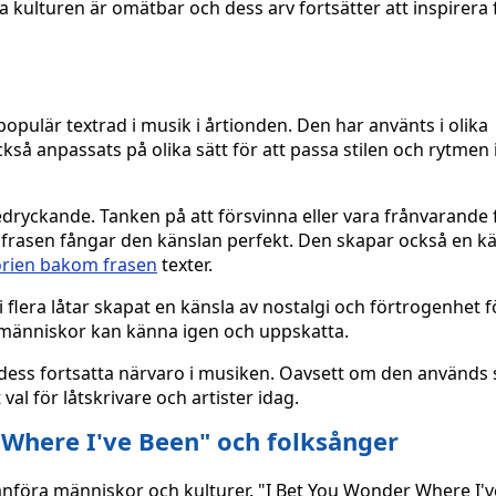
 kulturen är omätbar och dess arv fortsätter att inspirera
opulär textrad i musik i årtionden. Den har använts i olika
så anpassats på olika sätt för att passa stilen och rytmen i
edryckande. Tanken på att försvinna eller vara frånvarande 
 frasen fångar den känslan perfekt. Den skapar också en kä
orien bakom frasen
texter.
lera låtar skapat en känsla av nostalgi och förtrogenhet 
m människor kan känna igen och uppskatta.
t dess fortsatta närvaro i musiken. Oavsett om den används
val för låtskrivare och artister idag.
Where I've Been" och folksånger
anföra människor och kulturer. "I Bet You Wonder Where I'v