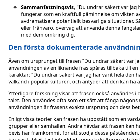
Sammanfattningsvis,
"Du undrar säkert var jag h
fungerar som en kraftfull påminnelse om vikten 
avdramatisera potentiellt besvärliga situationer.
eller frånvaro, överväg att använda denna fängslan
med dem omkring dig.
Den första dokumenterade användninge
Även om ursprunget till frasen "Du undrar säkert var ja
användningen av en liknande fras spåras tillbaka till en
karaktär: "Du undrar säkert var jag har varit hela den 
välkänd i populärkulturen, och antyder att den kan ha
Ytterligare forskning visar att frasen också användes i 
talet. Den användes ofta som ett sätt att fånga någon
användningen är frasens exakta ursprung och dess betyd
Enligt vissa teorier kan frasen ha uppstått som en va
grupper eller samhällen. Andra hävdar att frasen kan ha 
bevis har framkommit för att stödja dessa påståenden. 
har varit" blivit fast inbäddad i populärkulturen och f