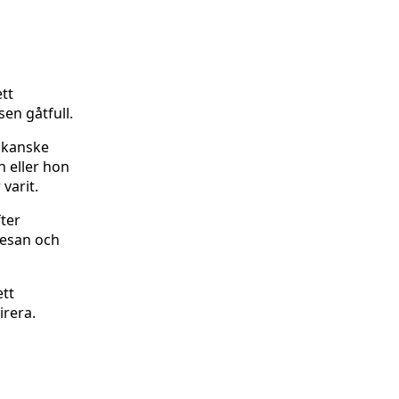
ett
en gåtfull.
n kanske
n eller hon
varit.
ter
 resan och
ett
irera.