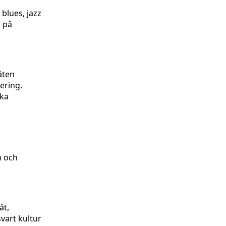
 blues, jazz
n på
åten
ering.
öka
n och
åt,
vart kultur