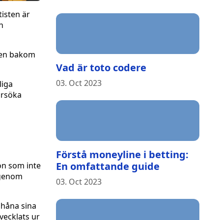
isten är
h
sten bakom
Vad är toto codere
03. Oct 2023
liga
örsöka
Förstå moneyline i betting:
En omfattande guide
gon som inte
v genom
03. Oct 2023
t håna sina
vecklats ur