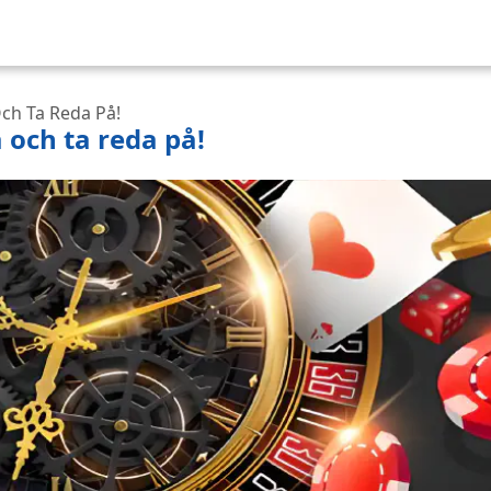
Och Ta Reda På!
 och ta reda på!