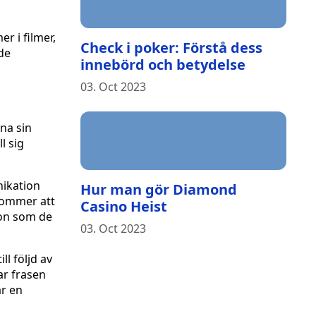
r i filmer,
Check i poker: Förstå dess
de
innebörd och betydelse
03. Oct 2023
nna sin
l sig
nikation
Hur man gör Diamond
 kommer att
Casino Heist
ion som de
03. Oct 2023
l följd av
ar frasen
ar en