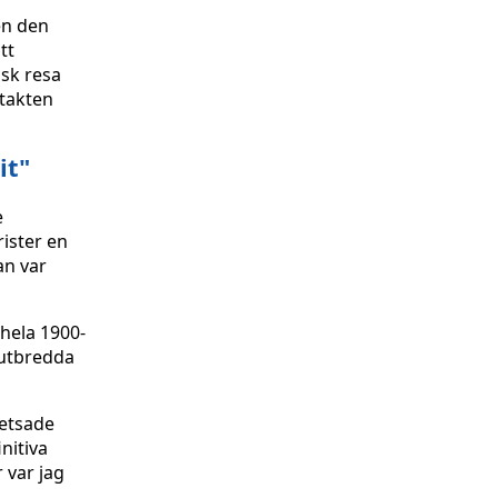
en den
tt
isk resa
ntakten
it"
e
rister en
an var
 hela 1900-
 utbredda
vetsade
nitiva
 var jag