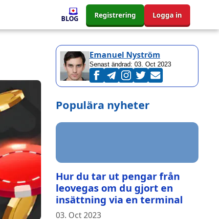
Registrering
Logga in
BLOG
Emanuel Nyström
Senast ändrad:
03. Oct 2023
Populära nyheter
Hur du tar ut pengar från
leovegas om du gjort en
insättning via en terminal
03. Oct 2023