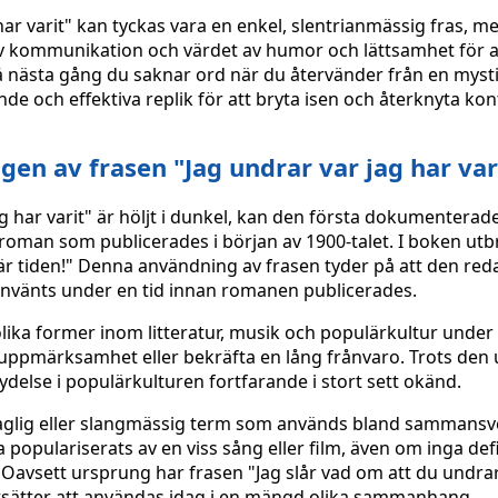
ar varit" kan tyckas vara en enkel, slentrianmässig fras, m
av kommunikation och värdet av humor och lättsamhet för a
 Så nästa gång du saknar ord när du återvänder från en myst
de och effektiva replik för att bryta isen och återknyta ko
n av frasen "Jag undrar var jag har var
g har varit" är höljt i dunkel, kan den första dokumenterad
 roman som publicerades i början av 1900-talet. I boken utb
här tiden!" Denna användning av frasen tyder på att den red
 använts under en tid innan romanen publicerades.
olika former inom litteratur, musik och populärkultur under
s uppmärksamhet eller bekräfta en lång frånvaro. Trots den
else i populärkulturen fortfarande i stort sett okänd.
rdaglig eller slangmässig term som används bland sammans
populariserats av en viss sång eller film, även om inga defi
Oavsett ursprung har frasen "Jag slår vad om att du undrar
ortsätter att användas idag i en mängd olika sammanhang.