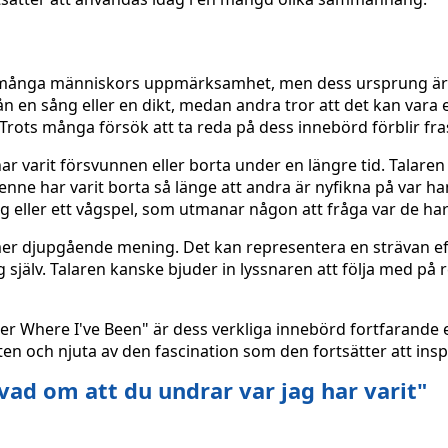
at många människors uppmärksamhet, men dess ursprung är
rån en sång eller en dikt, medan andra tror att det kan vara 
rots många försök att ta reda på dess innebörd förblir fras
 har varit försvunnen eller borta under en längre tid. Talare
ne har varit borta så länge att andra är nyfikna på var ha
g eller ett vågspel, som utmanar någon att fråga var de har 
 mer djupgående mening. Det kan representera en strävan ef
g själv. Talaren kanske bjuder in lyssnaren att följa med på
r Where I've Been" är dess verkliga innebörd fortfarande 
n och njuta av den fascination som den fortsätter att insp
 vad om att du undrar var jag har varit"