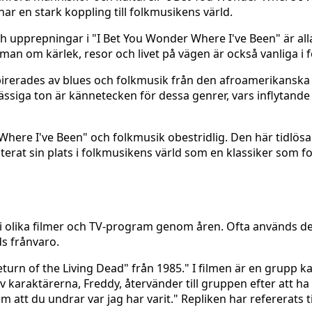
r en stark koppling till folkmusikens värld.
h upprepningar i "I Bet You Wonder Where I've Been" är al
eman om kärlek, resor och livet på vägen är också vanliga i 
pirerades av blues och folkmusik från den afroamerikanska
ässiga ton är kännetecken för dessa genrer, vars inflytande
ere I've Been" och folkmusik obestridlig. Den här tidlösa
erat sin plats i folkmusikens värld som en klassiker som fo
 i olika filmer och TV-program genom åren. Ofta används 
ds frånvaro.
urn of the Living Dead" från 1985." I filmen är en grupp k
 karaktärerna, Freddy, återvänder till gruppen efter att ha 
 att du undrar var jag har varit." Repliken har refererats ti