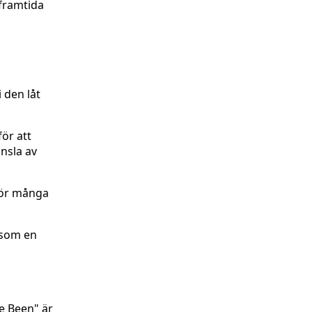
 framtida
 den låt
för att
nsla av
för många
 som en
e Been" är