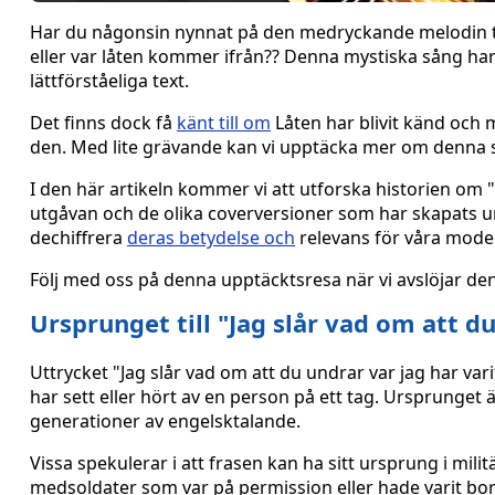
Har du någonsin nynnat på den medryckande melodin til
eller var låten kommer ifrån?? Denna mystiska sång har
lättförståeliga text.
Det finns dock få
känt till om
Låten har blivit känd och
den. Med lite grävande kan vi upptäcka mer om denna 
I den här artikeln kommer vi att utforska historien om 
utgåvan och de olika coverversioner som har skapats u
dechiffrera
deras betydelse och
relevans för våra moder
Följ med oss på denna upptäcktsresa när vi avslöjar de
Ursprunget till "Jag slår vad om att du
Uttrycket "Jag slår vad om att du undrar var jag har var
har sett eller hört av en person på ett tag. Ursprunget ä
generationer av engelsktalande.
Vissa spekulerar i att frasen kan ha sitt ursprung i milit
medsoldater som var på permission eller hade varit bor