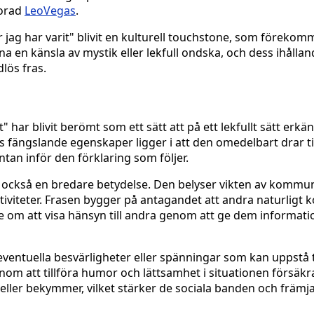
lorad
LeoVegas
.
jag har varit" blivit en kulturell touchstone, som förekomme
 en känsla av mystik eller lekfull ondska, och dess ihållan
lös fras.
" har blivit berömt som ett sätt att på ett lekfullt sätt erkä
ns fängslande egenskaper ligger i att den omedelbart drar til
tan inför den förklaring som följer.
et också en bredare betydelse. Den belyser vikten av kommu
tiviteter. Frasen bygger på antagandet att andra naturligt
e om att visa hänsyn till andra genom att ge dem informat
ventuella besvärligheter eller spänningar som kan uppstå til
nom att tillföra humor och lättsamhet i situationen försäkr
 eller bekymmer, vilket stärker de sociala banden och främj