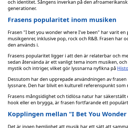
och identitet. Sångens inverkan på den afroamerikanska
generationer.
Frasens popularitet inom musiken
Frasen "I bet you wonder where I've been" har varit en p
musikgenrer, inklusive pop, rock och R&B. Frasen har ock
den används i.
Frasens popularitet ligger i att den är relaterbar och m
sedan återvända är ett vanligt tema inom musiken, och
mystik och intriger, vilket gör lyssnarna nyfikna på
Hist
Dessutom har den upprepade användningen av frasen i f
lyssnare. Den har blivit en kulturell referenspunkt so
Frasens mångsidighet och tidlösa natur har säkerställ
hook eller en brygga, är frasen fortfarande ett populärt 
Kopplingen mellan "I Bet You Wonder 
Det är ingen hemlighet att musik har ett sätt att samm