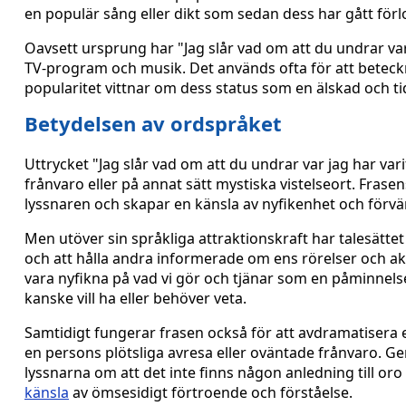
en populär sång eller dikt som sedan dess har gått för
Oavsett ursprung har "Jag slår vad om att du undrar var 
TV-program och musik. Det används ofta för att beteckna
popularitet vittnar om dess status som en älskad och tid
Betydelsen av ordspråket
Uttrycket "Jag slår vad om att du undrar var jag har varit
frånvaro eller på annat sätt mystiska vistelseort. Frase
lyssnaren och skapar en känsla av nyfikenhet och förvän
Men utöver sin språkliga attraktionskraft har talesätt
och att hålla andra informerade om ens rörelser och ak
vara nyfikna på vad vi gör och tjänar som en påminnels
kanske vill ha eller behöver veta.
Samtidigt fungerar frasen också för att avdramatisera e
en persons plötsliga avresa eller oväntade frånvaro. Ge
lyssnarna om att det inte finns någon anledning till oro
känsla
av ömsesidigt förtroende och förståelse.