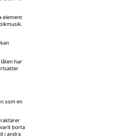
la element
folkmusik.
 kan
 låten har
rtsätter
den som en
araktärer
varit borta
ll i andra