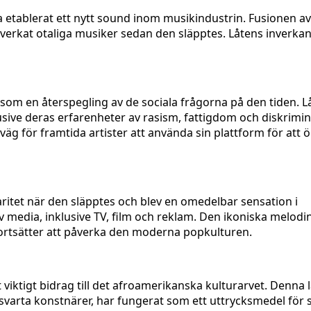
ha etablerat ett nytt sound inom musikindustrin. Fusionen av
åverkat otaliga musiker sedan den släpptes. Låtens inverka
som en återspegling av de sociala frågorna på den tiden. L
sive deras erfarenheter av rasism, fattigdom och diskrimin
äg för framtida artister att använda sin plattform för att 
itet när den släpptes och blev en omedelbar sensation i
v media, inklusive TV, film och reklam. Den ikoniska melodi
m fortsätter att påverka den moderna popkulturen.
viktigt bidrag till det afroamerikanska kulturarvet. Denna l
arta konstnärer, har fungerat som ett uttrycksmedel för s