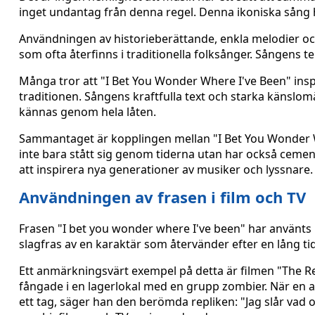
inget undantag från denna regel. Denna ikoniska sång ha
Användningen av historieberättande, enkla melodier oc
som ofta återfinns i traditionella folksånger. Sångens t
Många tror att "I Bet You Wonder Where I've Been" ins
traditionen. Sångens kraftfulla text och starka känslom
kännas genom hela låten.
Sammantaget är kopplingen mellan "I Bet You Wonder Wh
inte bara stått sig genom tiderna utan har också cement
att inspirera nya generationer av musiker och lyssnare.
Användningen av frasen i film och TV
Frasen "I bet you wonder where I've been" har använts
slagfras av en karaktär som återvänder efter en lång ti
Ett anmärkningsvärt exempel på detta är filmen "The Ret
fångade i en lagerlokal med en grupp zombier. När en av
ett tag, säger han den berömda repliken: "Jag slår vad om