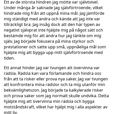
Ett av de största hindren jag mötte var självtvivel.
Under många år saknade jag självförtroende, vilket
hindrade mig från att uppnå mina mål. Jag jämförde
mig ständigt med andra och kände att jag inte var
tillräckligt bra. Jag insåg dock att den här typen av
negativt självprat inte hjälpte mig på något sätt och
bestämde mig för att ändra hur jag tänkte om mig
själv. Jag började fokusera på mina styrkor och
prestationer och satte upp små, uppnåeliga mål som
hjälpte mig att bygga upp mitt självförtroende med
tiden.
Ett annat hinder jag var tvungen att övervinna var
rädsla. Rädsla kan vara förlamande och hindra oss
från att ta risker eller prova nya saker. Jag var tvungen
att konfrontera mina rädslor och ta mig utanför min
bekvämlighetszon. Jag började ta kalkylerade risker
och prova saker som jag normalt skulle undvika. Detta
hjälpte mig att övervinna min rädsla och bygga
motståndskraft, vilket har hjälpt mig i alla aspekter av
mitt liv.