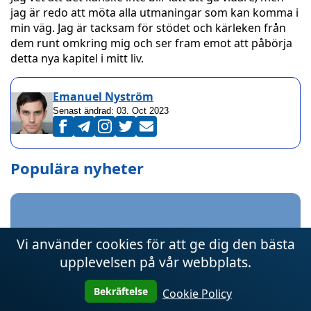
jag är redo att möta alla utmaningar som kan komma i
min väg. Jag är tacksam för stödet och kärleken från
dem runt omkring mig och ser fram emot att påbörja
detta nya kapitel i mitt liv.
Emanuel Nyström
Senast ändrad:
03. Oct 2023
Populära nyheter
Vi använder cookies för att ge dig den bästa
upplevelsen på vår webbplats.
Hur man registrerar sig för codere
via telefon
Bekräftelse
Cookie Policy
03. Oct 2023