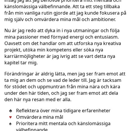
insåg jag att jag behövde prioritera mitt mentala och
känslomässiga välbefinnande. Att ta ett steg tillbaka
från min vanliga rutin gjorde att jag kunde fokusera på
mig själv och omvärdera mina mål och ambitioner.
Nu är jag redo att dyka in i nya utmaningar och följa
mina passioner med förnyad energi och entusiasm.
Oavsett om det handlar om att utforska nya kreativa
projekt, utöka min kompetens eller söka nya
karriärmöjligheter är jag ivrig att se vart detta nya
kapitel tar mig.
Förändringar är aldrig lätta, men jag ser fram emot att
ta mig an dem och se vad de leder till. Jag är tacksam
för stödet och uppmuntran från mina nära och kära
under den här tiden, och jag ser fram emot att dela
den här nya resan med er alla.
Reflektera över mina tidigare erfarenheter
Omvärdera mina mål
Prioritera mitt mentala och känslomässiga
välbefinnande