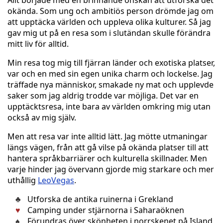
Allt började med en brinnande önskan att utforska det
okända. Som ung och ambitiös person drömde jag om
att upptäcka världen och uppleva olika kulturer. Så jag
gav mig ut på en resa som i slutändan skulle förändra
mitt liv för alltid.
Min resa tog mig till fjärran länder och exotiska platser,
var och en med sin egen unika charm och lockelse. Jag
träffade nya människor, smakade ny mat och upplevde
saker som jag aldrig trodde var möjliga. Det var en
upptäcktsresa, inte bara av världen omkring mig utan
också av mig själv.
Men att resa var inte alltid lätt. Jag mötte utmaningar
längs vägen, från att gå vilse på okända platser till att
hantera språkbarriärer och kulturella skillnader. Men
varje hinder jag övervann gjorde mig starkare och mer
uthållig
LeoVegas
.
Utforska de antika ruinerna i Grekland
Camping under stjärnorna i Saharaöknen
Förundras över skönheten i norrskenet på Island