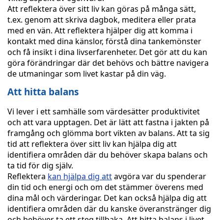
Att reflektera över sitt liv kan göras på många sätt,
t.ex. genom att skriva dagbok, meditera eller prata
med en vän. Att reflektera hjälper dig att komma i
kontakt med dina känslor, förstå dina tankemönster
och få insikt i dina livserfarenheter. Det gör att du kan
göra förändringar där det behövs och bättre navigera
de utmaningar som livet kastar på din väg.
Att hitta balans
Vi lever i ett samhälle som värdesätter produktivitet
och att vara upptagen. Det är lätt att fastna i jakten på
framgång och glömma bort vikten av balans. Att ta sig
tid att reflektera över sitt liv kan hjälpa dig att
identifiera områden där du behöver skapa balans och
ta tid för dig själv.
Reflektera
kan hjälpa dig att
avgöra var du spenderar
din tid och energi och om det stämmer överens med
dina mål och värderingar. Det kan också hjälpa dig att
identifiera områden där du kanske överanstränger dig
och behöver ta ett steg tillbaka. Att hitta balans i livet