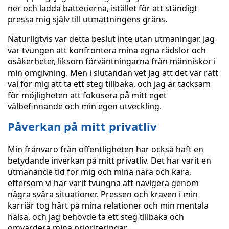
ner och ladda batterierna, istället för att ständigt
pressa mig själv till utmattningens gräns.
Naturligtvis var detta beslut inte utan utmaningar. Jag
var tvungen att konfrontera mina egna rädslor och
osäkerheter, liksom förväntningarna från människor i
min omgivning. Men i slutändan vet jag att det var rätt
val för mig att ta ett steg tillbaka, och jag är tacksam
för möjligheten att fokusera på mitt eget
välbefinnande och min egen utveckling.
Påverkan på mitt privatliv
Min frånvaro från offentligheten har också haft en
betydande inverkan på mitt privatliv. Det har varit en
utmanande tid för mig och mina nära och kära,
eftersom vi har varit tvungna att navigera genom
några svåra situationer. Pressen och kraven i min
karriär tog hårt på mina relationer och min mentala
hälsa, och jag behövde ta ett steg tillbaka och
omvärdera mina prioriteringar.