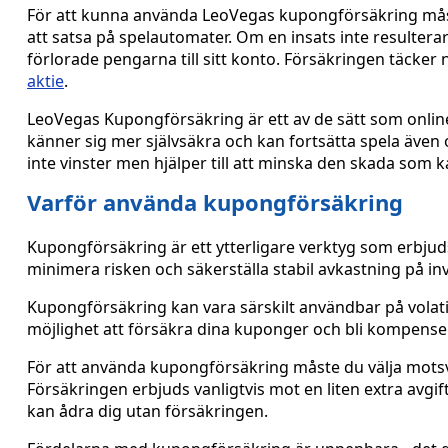
För att kunna använda LeoVegas kupongförsäkring måste 
att satsa på spelautomater. Om en insats inte resulterar
förlorade pengarna till sitt konto. Försäkringen täcke
aktie
.
LeoVegas Kupongförsäkring är ett av de sätt som online
känner sig mer självsäkra och kan fortsätta spela även
inte vinster men hjälper till att minska den skada som k
Varför använda kupongförsäkring
Kupongförsäkring är ett ytterligare verktyg som erbjuds
minimera risken och säkerställa stabil avkastning på in
Kupongförsäkring kan vara särskilt användbar på volatil
möjlighet att försäkra dina kuponger och bli kompenser
För att använda kupongförsäkring måste du välja mots
Försäkringen erbjuds vanligtvis mot en liten extra avgi
kan ådra dig utan försäkringen.