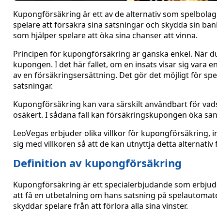
Kupongförsäkring är ett av de alternativ som spelbolag
spelare att försäkra sina satsningar och skydda sin bank
som hjälper spelare att öka sina chanser att vinna.
Principen för kupongförsäkring är ganska enkel. När du 
kupongen. I det här fallet, om en insats visar sig vara e
av en försäkringsersättning. Det gör det möjligt för spe
satsningar.
Kupongförsäkring kan vara särskilt användbart för va
osäkert. I sådana fall kan försäkringskupongen öka sanno
LeoVegas erbjuder olika villkor för kupongförsäkring, 
sig med villkoren så att de kan utnyttja detta alternativ 
Definition av kupongförsäkring
Kupongförsäkring är ett specialerbjudande som erbjuds
att få en utbetalning om hans satsning på spelautomat
skyddar spelare från att förlora alla sina vinster.