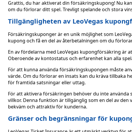
Grattis, du har aktiverat din försäkringskupong! Nu kan 
om du förlorar ditt spel. Trevligt spelande och stora vin
Tillgängligheten av LeoVegas kupong
Försäkringskuponger är en unik möjlighet som LeoVega
kupong och få en del av återbetalningen om du förlorar
En av fördelarna med LeoVegas kupongförsäkring är att 
Oberoende av kontostatus och erfarenhet kan alla spel
För att kunna använda försäkringskupongen måste anv
värde. Om du förlorar en insats kan du kräva tillbaka 
för framtida satsningar eller uttag.
För att aktivera försäkringen behöver du inte använda s
villkor. Denna funktion är tillgänglig som en del av d
bekväm och attraktiv för kunderna.
Gränser och begränsningar för kupon
LeoVegas Ticket Insurance är ett utmärkt verktyg för at