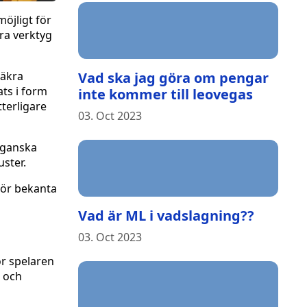
öjligt för
tra verktyg
säkra
Vad ska jag göra om pengar
ats i form
inte kommer till leovegas
tterligare
03. Oct 2023
 ganska
uster.
bör bekanta
Vad är ML i vadslagning??
03. Oct 2023
ör spelaren
t och