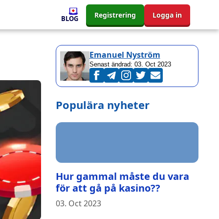
Registrering
Logga in
BLOG
Emanuel Nyström
Senast ändrad:
03. Oct 2023
Populära nyheter
Hur gammal måste du vara
för att gå på kasino??
03. Oct 2023