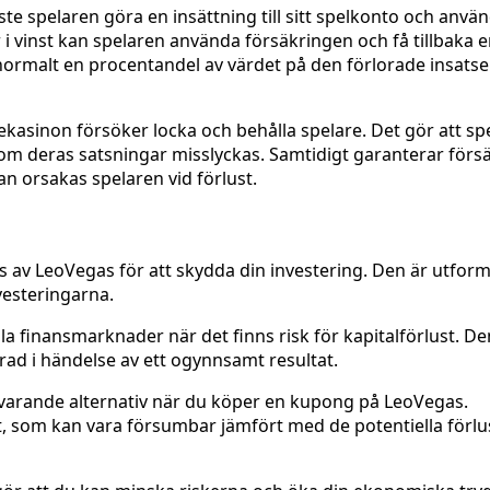
spelaren göra en insättning till sitt spelkonto och använ
 i vinst kan spelaren använda försäkringen och få tillbaka e
r normalt en procentandel av värdet på den förlorade insats
kasinon försöker locka och behålla spelare. Det gör att sp
 om deras satsningar misslyckas. Samtidigt garanterar förs
an orsakas spelaren vid förlust.
 av LeoVegas för att skydda din investering. Den är utform
vesteringarna.
a finansmarknader när det finns risk för kapitalförlust. De
ad i händelse av ett ogynnsamt resultat.
varande alternativ när du köper en kupong på LeoVegas.
ft, som kan vara försumbar jämfört med de potentiella förlu