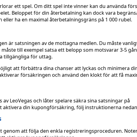
rlorar ett spel. Om ditt spel inte vinner kan du använda fö
elet. Beloppet för din återbetalning kan dock vara begränsat
 eller ha en maximal återbetalningsgräns på 1 000 rubel.
ngen är satsningen av de mottagna medlen. Du måste vanligt
Du måste till exempel satsa ett belopp som motsvarar 3-5 gå
tillgängliga för uttag.
ligt att förbättra dina chanser att lyckas och minimera di
ktiverar försäkringen och använd den klokt för att få maxi
 av LeoVegas och låter spelare säkra sina satsningar på
t aktivera din kupongförsäkring, följ instruktionerna nedan
s
t genom att följa den enkla registreringsproceduren. Note