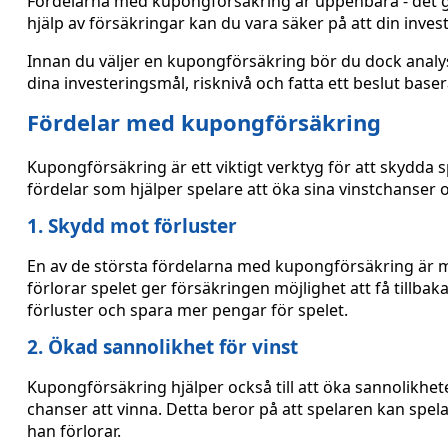
Fördelarna med kupongförsäkring är uppenbara - det g
hjälp av försäkringar kan du vara säker på att din inv
Innan du väljer en kupongförsäkring bör du dock analysera
dina investeringsmål, risknivå och fatta ett beslut bas
Fördelar med kupongförsäkring
Kupongförsäkring är ett viktigt verktyg för att skydda 
fördelar som hjälper spelare att öka sina vinstchanser 
1. Skydd mot förluster
En av de största fördelarna med kupongförsäkring är mö
förlorar spelet ger försäkringen möjlighet att få tillbak
förluster och spara mer pengar för spelet.
2. Ökad sannolikhet för vinst
Kupongförsäkring hjälper också till att öka sannolikh
chanser att vinna. Detta beror på att spelaren kan sp
han förlorar.