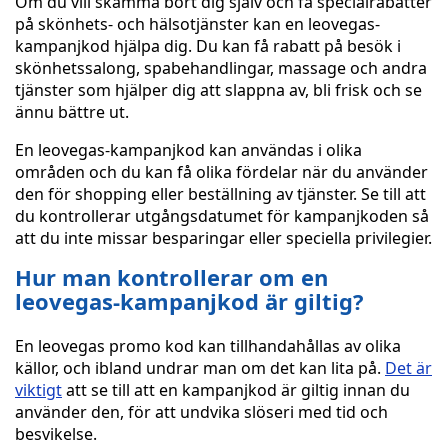
Om du vill skämma bort dig själv och få specialrabatter
på skönhets- och hälsotjänster kan en leovegas-
kampanjkod hjälpa dig. Du kan få rabatt på besök i
skönhetssalong, spabehandlingar, massage och andra
tjänster som hjälper dig att slappna av, bli frisk och se
ännu bättre ut.
En leovegas-kampanjkod kan användas i olika
områden och du kan få olika fördelar när du använder
den för shopping eller beställning av tjänster. Se till att
du kontrollerar utgångsdatumet för kampanjkoden så
att du inte missar besparingar eller speciella privilegier.
Hur man kontrollerar om en
leovegas-kampanjkod är giltig?
En leovegas promo kod kan tillhandahållas av olika
källor, och ibland undrar man om det kan lita på.
Det är
viktigt
att se till att en kampanjkod är giltig innan du
använder den, för att undvika slöseri med tid och
besvikelse.