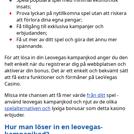
Spela populära spel med minimal ekonomisk
insats;
Prova lyckan på nytillkomna spel utan att riskera
att förlora dina egna pengar;
Få tillgång till exklusiva kampanjer och
erbjudanden;
Få ut mer av ditt spel och göra det ännu mer
spännande.
För att lösa in din Leovegas-kampanjkod anger du den
helt enkelt när du registrerar dig på webbplatsen och
aktiverar din bonus. Det är ett enkelt och bekvämt sätt
att få extra funktioner och förmåner på LeoVegas
Casino.
Missa inte chansen att få mer värde
från ditt
spel -
använd leovegas kampanjkod och njut av de olika
spelalternativen och
lyxiga bonusar som detta kasino
erbjuder.
Hur man löser in en leovegas-
kampanjkod?