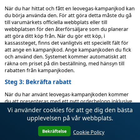
När du har hittat och fått en leovegas-kampanjkod kan
du börja använda den. För att göra detta måste du gå
till varumärkets officiella webbplats eller till
webbplatsen för den återförsäljare som du planerar
att göra ditt köp från. När du gör ett köp, i
kassassteget, finns det vanligtvis ett speciellt fält för
att ange en kampanjkod. Ange kampanjkoden du fick
och använd den. Systemet kommer automatiskt att
räkna om priset på din beställning, med hänsyn till
rabatten från kampanjkoden.
Steg 3: Bekräfta rabatt
När du har använt leovegas-kampanjkoden kommer
du att presenteras med ett nytt orderbelopp inklusive
rabatten. Se till att beloppet för din beställning
Vi använder cookies för att ge dig den bästa
matchar dina förväntningar och bekräfta ditt köp. I
upplevelsen på vår webbplats.
vissa fall kan du behöva registrera dig på webbplatsen
eller logga in på ditt konto för att få rabatten. När du
Bekräftelse
Cookie Policy
har slutfört ditt köp kommer du att få en bekräftelse