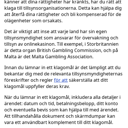
känner att dina rättigheter har kränkts, har du rätt att
klaga till tillsynsorganisationerna. Detta kan hjälpa dig
att återfå dina rättigheter och bli kompenserad för de
olägenheter som orsakats.
Det är viktigt att inse att varje land har sin egen
tillsynsmyndighet som ansvarar för övervakning och
tillsyn av onlinekasinon. Till exempel, i Storbritannien
är detta organ British Gambling Commission, och på
Malta är det Malta Gambling Association.
Innan du lämnar in ett klagomål är det lämpligt att du
bekantar dig med de relevanta tillsynsmyndigheternas
föreskrifter och regler
för att
säkerställa att ditt
klagomål uppfyller deras krav.
När du lämnar in ett klagomål, inkludera alla detaljer i
ärendet: datum och tid, betalningsbelopp, ditt konto
och eventuella bevis som kan hjälpa till med ärendet.
Att tillhandahålla dokument och skärmdumpar kan
vara ett användbart komplement till ditt klagomål.