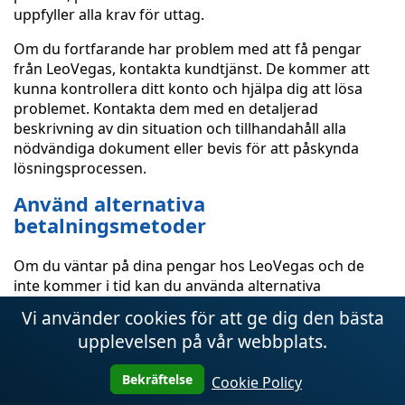
uppfyller alla krav för uttag.
Om du fortfarande har problem med att få pengar
från LeoVegas, kontakta kundtjänst. De kommer att
kunna kontrollera ditt konto och hjälpa dig att lösa
problemet. Kontakta dem med en detaljerad
beskrivning av din situation och tillhandahåll alla
nödvändiga dokument eller bevis för att påskynda
lösningsprocessen.
Använd alternativa
betalningsmetoder
Om du väntar på dina pengar hos LeoVegas och de
inte kommer i tid kan du använda alternativa
betalningsmetoder för att få dina pengar snabbare.
Vi använder cookies för att ge dig den bästa
1. Ett annat bankkort
upplevelsen på vår webbplats.
Om du angav bankkort för
att ta ut pengar från
Bekräftelse
Cookie Policy
LeoVegas, prova ett annat bankkort. Vissa banker kan