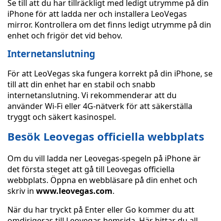
Se till att du har tillräckligt med ledigt utrymme på din
iPhone för att ladda ner och installera LeoVegas
mirror. Kontrollera om det finns ledigt utrymme på din
enhet och frigör det vid behov.
Internetanslutning
För att LeoVegas ska fungera korrekt på din iPhone, se
till att din enhet har en stabil och snabb
internetanslutning. Vi rekommenderar att du
använder Wi-Fi eller 4G-nätverk för att säkerställa
tryggt och säkert kasinospel.
Besök Leovegas officiella webbplats
Om du vill ladda ner Leovegas-spegeln på iPhone är
det första steget att gå till Leovegas officiella
webbplats. Öppna en webbläsare på din enhet och
skriv in
www.leovegas.com
.
När du har tryckt på Enter eller Go kommer du att
omdirigeras till Leovegas hemsida. Här hittar du all