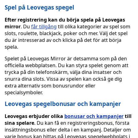
Spel på Leovegas spegel
Efter registrering kan du börja spela på Leovegas
mirror
. Du
får tillgång
till olika kategorier av spel som
slots, roulette, blackjack, poker och mer. Välj det spel
du är intresserad av och klicka på det för att börja
spela.
Spelet på Leovegas Mirror är detsamma som på den
officiella webbplatsen. Du kan styra spelet genom att
trycka på din telefonskärm, välja dina insatser och
snurra dina slots. Vissa av spelen kan också ge dig
extra alternativ som bonusrundor eller
specialsymboler.
Leovegas spegelbonusar och kampanjer
Leovegas erbjuder olika
bonusar och kampanjer
till
sina spelare
. Du kan få en registreringsbonus, första
insättningsbonus eller delta i en kampanj. Detaljer om
varje bonus kan hittas på Leovegas spegelwebbplats i