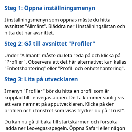
Steg 1: Öppna inställningsmenyn
I inställningsmenyn som öppnas måste du hitta
avsnittet "Allmänt". Bläddra ner i inställningslistan och
hitta det här avsnittet.
Steg 2: Gå till avsnittet "Profiler"
Under "Allmänt" måste du leta reda på och klicka på
"Profiler". Observera att det här alternativet kan kallas
"Enhetshantering" eller "Profil- och enhetshantering".
Steg 3: Lita på utvecklaren
I menyn "Profiler" bör du hitta en profil som är
kopplad till Leovegas-appen. Detta kommer vanligtvis
att vara namnet på apputvecklaren. Klicka på den
profilen och i fönstret som visas trycker du på "Trust".
Du kan nu gå tillbaka till startskärmen och försöka
ladda ner Leovegas-spegeln. Öppna Safari eller någon