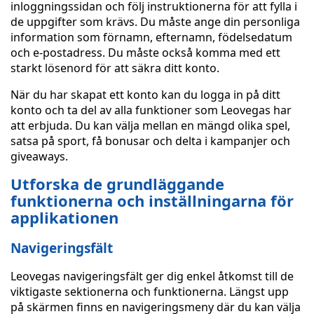
inloggningssidan och följ instruktionerna för att fylla i
de uppgifter som krävs. Du måste ange din personliga
information som förnamn, efternamn, födelsedatum
och e-postadress. Du måste också komma med ett
starkt lösenord för att säkra ditt konto.
När du har skapat ett konto kan du logga in på ditt
konto och ta del av alla funktioner som Leovegas har
att erbjuda. Du kan välja mellan en mängd olika spel,
satsa på sport, få bonusar och delta i kampanjer och
giveaways.
Utforska de grundläggande
funktionerna och inställningarna för
applikationen
Navigeringsfält
Leovegas navigeringsfält ger dig enkel åtkomst till de
viktigaste sektionerna och funktionerna. Längst upp
på skärmen finns en navigeringsmeny där du kan välja