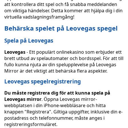
att kontrollera ditt spel och få snabba meddelanden
om viktiga händelser. Detta kommer att hjälpa dig i din
virtuella vadslagningsframgång!
Behärska spelet på Leovegas spegel
Spela på Leovegas
Leovegas
- Ett populärt onlinekasino som erbjuder ett
brett utbud av spelautomater och bordsspel. För att till
fullo kunna njuta av din spelupplevelse på Leovegas
Mirror är det viktigt att behärska flera aspekter.
Leovegas spegelregistrering
Du måste registrera dig för att kunna spela på
Leovegas mirror
. Öppna Leovegas mirror-
webbplatsen i din iPhone-webbläsare och hitta
knappen "Registrera". Giltiga uppgifter, inklusive din e-
postadress och telefonnummer, måste anges i
registreringsformuläret.