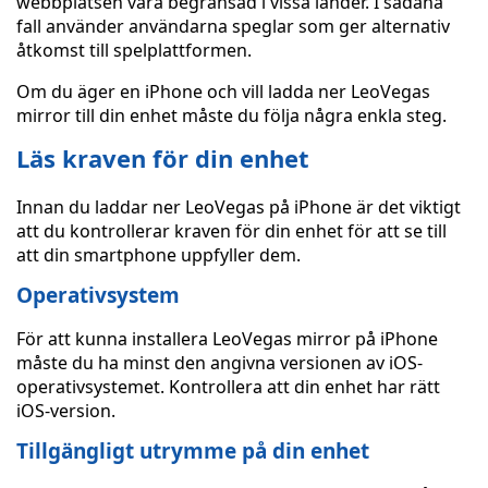
webbplatsen vara begränsad i vissa länder. I sådana
fall använder användarna speglar som ger alternativ
åtkomst till spelplattformen.
Om du äger en iPhone och vill ladda ner LeoVegas
mirror till din enhet måste du följa några enkla steg.
Läs kraven för din enhet
Innan du laddar ner LeoVegas på iPhone är det viktigt
att du kontrollerar kraven för din enhet för att se till
att din smartphone uppfyller dem.
Operativsystem
För att kunna installera LeoVegas mirror på iPhone
måste du ha minst den angivna versionen av iOS-
operativsystemet. Kontrollera att din enhet har rätt
iOS-version.
Tillgängligt utrymme på din enhet