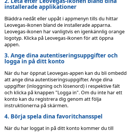
2. Leta efter Leovegas-ikonen bland dina
installerade applikationer
Bläddra nedåt eller uppåt i appmenyn tills du hittar
Leovegas-ikonen bland de installerade apparna.
Leovegas-ikonen har vanligtvis en igenkännlig orange
logotyp. Klicka på Leovegas-ikonen för att öppna
appen.
3. Ange dina autentiseringsuppgifter och
logga in på ditt konto
När du har öppnat Leovegas-appen kan du bli ombedd
att ange dina autentiseringsuppgifter. Ange dina
uppgifter (inloggning och lösenord) i respektive fält
och klicka på knappen "Logga in". Om du inte har ett
konto kan du registrera dig genom att följa
instruktionerna på skärmen.
4. Börja spela dina favoritchansspel
När du har loggat in på ditt konto kommer du till