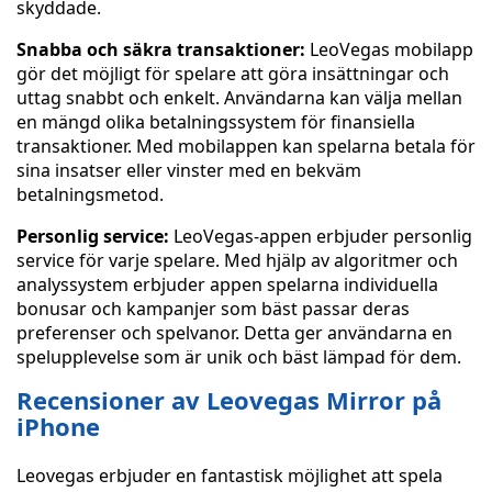
skyddade.
Snabba och säkra transaktioner:
LeoVegas mobilapp
gör det möjligt för spelare att göra insättningar och
uttag snabbt och enkelt. Användarna kan välja mellan
en mängd olika betalningssystem för finansiella
transaktioner. Med mobilappen kan spelarna betala för
sina insatser eller vinster med en bekväm
betalningsmetod.
Personlig service:
LeoVegas-appen erbjuder personlig
service för varje spelare. Med hjälp av algoritmer och
analyssystem erbjuder appen spelarna individuella
bonusar och kampanjer som bäst passar deras
preferenser och spelvanor. Detta ger användarna en
spelupplevelse som är unik och bäst lämpad för dem.
Recensioner av Leovegas Mirror på
iPhone
Leovegas erbjuder en fantastisk möjlighet att spela