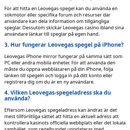
För att hitta en Leovegas-spegel kan du använda en
sökmotor eller specifika forum och resurser där
användare kan dela information om tillgängliga
speglar. Dessutom skickar Leovegas casino ibland sina
användare länkar till speglar på egen hand.
3. Hur fungerar Leovegas spegel på iPhone?
Leovegas iPhone mirror fungerar på samma sätt som
PC eller andra mobila enheter. För att använda den
måste du öppna webbläsaren på din iPhone, följa
länken till spegeln och logga in på ditt konto eller
registrera dig om du är en ny användare.
4. Vilken Leovegas-spegeladress ska du
använda?
Eftersom Leovegas spegeladress kan ändras är det
mest tillförlitliga sättet att hitta en aktuell adress att
kontrollera kasinots officiella webbplats eller det lokala
samhället, som regelbundet uppdateras med