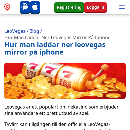
Registrering
Logga in
LeoVegas
/
Blog
/
Hur Man Laddar Ner Leovegas Mirror På Iphone
Hur man laddar ner leovegas
mirror på iphone
Leovegas är ett populärt onlinekasino som erbjuder
sina användare ett brett utbud av spel.
Tyvärr kan tillgången till den officiella LeoVegas-