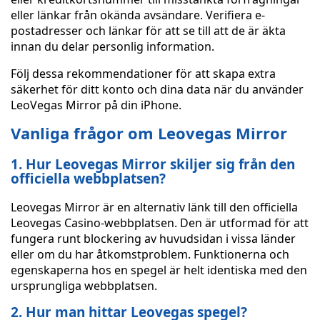
eller länkar från okända avsändare. Verifiera e-
postadresser och länkar för att se till att de är äkta
innan du delar personlig information.
Följ dessa rekommendationer för att skapa extra
säkerhet för ditt konto och dina data när du använder
LeoVegas Mirror på din iPhone.
Vanliga frågor om Leovegas Mirror
1. Hur Leovegas Mirror skiljer sig från den
officiella webbplatsen?
Leovegas Mirror är en alternativ länk till den officiella
Leovegas Casino-webbplatsen. Den är utformad för att
fungera runt blockering av huvudsidan i vissa länder
eller om du har åtkomstproblem. Funktionerna och
egenskaperna hos en spegel är helt identiska med den
ursprungliga webbplatsen.
2. Hur man hittar Leovegas spegel?