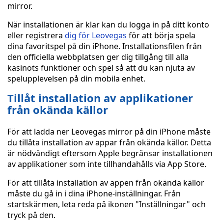
mirror.
När installationen är klar kan du logga in på ditt konto
eller registrera
dig för Leovegas
för att börja spela
dina favoritspel på din iPhone. Installationsfilen från
den officiella webbplatsen ger dig tillgång till alla
kasinots funktioner och spel så att du kan njuta av
spelupplevelsen på din mobila enhet.
Tillåt installation av applikationer
från okända källor
För att ladda ner Leovegas mirror på din iPhone måste
du tillåta installation av appar från okända källor. Detta
är nödvändigt eftersom Apple begränsar installationen
av applikationer som inte tillhandahålls via App Store.
För att tillåta installation av appen från okända källor
måste du gå in i dina iPhone-inställningar. Från
startskärmen, leta reda på ikonen "Inställningar" och
tryck på den.