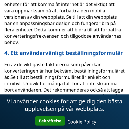
enheter för att komma åt internet är det viktigt att
vara uppmärksam på att förbättra den mobila
versionen av din webbplats. Se till att din webbplats
har en anpassningsbar design och fungerar bra på
flera enheter. Detta kommer att bidra till att förbättra
konverteringsfrekvensen och tillgodose användarnas
behov.
4. Ett användarvänligt beställningsformulär
En av de viktigaste faktorerna som påverkar
konverteringen är hur bekvämt beställningsformuläret
är. Se till att beställningsformuläret är enkelt och
intuitivt. Undvik för många fält för att inte skrämma
bort användaren. Det rekommenderas också att lägga
till möjligheten att göra en beställning med några få
Vi använder cookies för att ge dig den bästa
klick, så att användaren snabbt och enkelt kan göra ett
upplevelsen på vår webbplats.
köp.
5. Recensioner och betyg
Bekräftelse
Cookie Policy