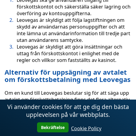
Leovegas ska ge användaren tillgång till
förskottskontot och säkerställa säker lagring och
överföring av kontouppgifterna.
Leovegas är skyldigt att följa lagstiftningen om
skydd av användarnas personuppgifter och att
inte lämna ut användarinformation till tredje part
utan användarens samtycke.
Leovegas är skyldigt att göra insättningar och
uttag från förskottskontot i enlighet med de
regler och villkor som fastställts av kasinot.
Alternativ för uppsägning av avtalet
om förskottsbetalning med Leovegas
Om en kund till Leovegas beslutar sig för att säga upp
avtalet om förskottsbetalning finns det flera alternativ
Vi använder cookies för att ge dig den bästa
för att lösa denna situation:
upplevelsen på vår webbplats.
Ensidig uppsägning av kund
Kunden kan säga
upp avtalet om förskottsbetalning med Leovegas
Bekräftelse
Cookie Policy
när som helst innan förskottsbetalningen