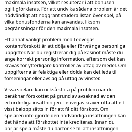
maximala insatsen, vilket resulterar i att bonusen
ogiltigförklaras. För att undvika sådana problem är det
nödvändigt att noggrant studera listan över spel, på
vilka bonusfonderna kan användas, liksom
begränsningar för den maximala insatsen.
Ett annat vanligt problem med Leovegas
kontantförskott är att dölja eller förvränga personliga
uppgifter. När du registrerar dig på kasinot måste du
ange korrekt personlig information, eftersom det kan
krävas för ytterligare kontroller av uttag av medel. Om
uppgifterna är felaktiga eller dolda kan det leda till
förseningar eller avslag på uttag av vinster.
Vissa spelare kan också stöta på problem när de
beräknar förskottet på grund av avsaknad av den
erforderliga insättningen. Leovegas kräver ofta att ett
visst belopp sätts in för att få ditt förskott. Om
spelaren inte gjorde den nödvändiga insättningen kan
det hända att förskottet inte krediteras. Innan du
börjar spela måste du därför se till att insättningen