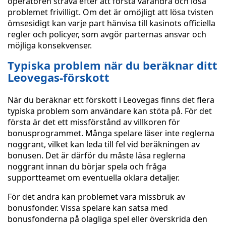
operatören sträva efter att förstå varandra och lösa
problemet frivilligt. Om det är omöjligt att lösa tvisten
ömsesidigt kan varje part hänvisa till kasinots officiella
regler och policyer, som avgör parternas ansvar och
möjliga konsekvenser.
Typiska problem när du beräknar ditt
Leovegas-förskott
När du beräknar ett förskott i Leovegas finns det flera
typiska problem som användare kan stöta på. För det
första är det ett missförstånd av villkoren för
bonusprogrammet. Många spelare läser inte reglerna
noggrant, vilket kan leda till fel vid beräkningen av
bonusen. Det är därför du måste läsa reglerna
noggrant innan du börjar spela och fråga
supportteamet om eventuella oklara detaljer.
För det andra kan problemet vara missbruk av
bonusfonder. Vissa spelare kan satsa med
bonusfonderna på olagliga spel eller överskrida den