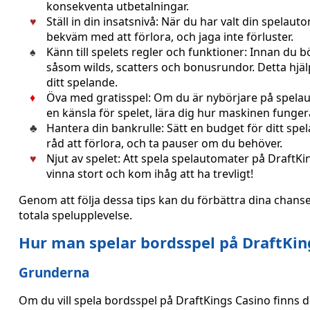
konsekventa utbetalningar.
Ställ in din insatsnivå: När du har valt din spelauto
bekväm med att förlora, och jaga inte förluster.
Känn till spelets regler och funktioner: Innan du bö
såsom wilds, scatters och bonusrundor. Detta hjälp
ditt spelande.
Öva med gratisspel: Om du är nybörjare på spelaut
en känsla för spelet, lära dig hur maskinen fungera
Hantera din bankrulle: Sätt en budget för ditt spel
råd att förlora, och ta pauser om du behöver.
Njut av spelet: Att spela spelautomater på DraftKi
vinna stort och kom ihåg att ha trevligt!
Genom att följa dessa tips kan du förbättra dina chans
totala spelupplevelse.
Hur man spelar bordsspel på DraftKin
Grunderna
Om du vill spela bordsspel på DraftKings Casino finns 