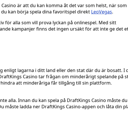
 Casino är att du kan komma åt det var som helst, när som h
du kan börja spela dina favoritspel direkt
LeoVegas
.
 för alla som vill prova lyckan på onlinespel. Med sitt
nde kampanjer finns det ingen ursäkt för att inte ge det e
nligt lagarna i ditt land eller den stat där du är bosatt. I d
 DraftKings Casino tar frågan om minderårigt spelande på s
hindra att minderåriga får tillgång till sin plattform.
nte alla. Innan du kan spela på DraftKings Casino måste du se
t. Du måste ladda ner DraftKings Casino-appen och låta din pl