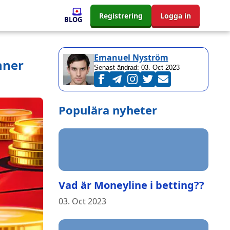
Registrering
Logga in
BLOG
Emanuel Nyström
nner
Senast ändrad:
03. Oct 2023
Populära nyheter
Vad är Moneyline i betting??
03. Oct 2023