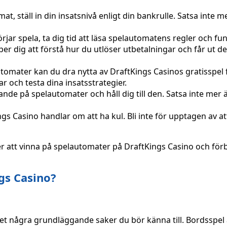
mat, ställ in din insatsnivå enligt din bankrulle. Satsa inte m
rjar spela, ta dig tid att läsa spelautomatens regler och fun
er dig att förstå hur du utlöser utbetalningar och får ut d
omater kan du dra nytta av DraftKings Casinos gratisspel f
r och testa dina insatsstrategier.
ande på spelautomater och håll dig till den. Satsa inte mer 
ngs Casino handlar om att ha kul. Bli inte för upptagen av a
er att vinna på spelautomater på DraftKings Casino och förb
gs Casino?
det några grundläggande saker du bör känna till. Bordsspel 