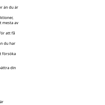
er än du är
ktioner,
et mesta av
ör att få
än du har
tt försöka
ättra din
är