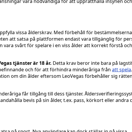
änsningar vara nödvändiga för att upprätthålla insynen oc
ppfylla vissa ålderskrav. Med förbehåll för bestämmelsern
eten att satsa på plattformen endast vara tillgänglig för per
 vara svårt för spelare i en viss ålder att korrekt förstå oc
gas tjänster är 18 år.
Detta krav beror inte bara på lagsti
befinnande och för att förhindra minderåriga från
att spela
ion om din ålder eftersom LeoVegas förbehåller sig rätten
eråriga får tillgång till dess tjänster. Åldersverifieringssy
andahålla bevis på sin ålder, t.ex. pass, körkort eller andr
atsa på sport. Nya användare kan dock ställas in på vissa