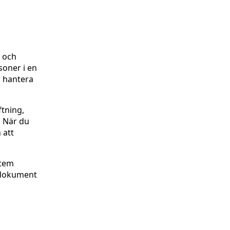
h
a och
soner i en
h hantera
ftning,
. När du
 att
stem
a dokument