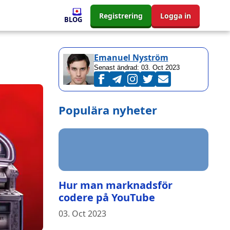
Registrering
Logga in
BLOG
Emanuel Nyström
Senast ändrad:
03. Oct 2023
Populära nyheter
Hur man marknadsför
codere på YouTube
03. Oct 2023