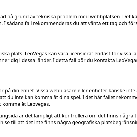
gränsad på grund av tekniska problem med webbplatsen. Det k
n. I sådana fall rekommenderas du att vänta ett tag och för
iska plats. LeoVegas kan vara licensierat endast för vissa l
inner dig i dessa länder. I detta fall bör du kontakta LeoVeg
 på din enhet. Vissa webbläsare eller enheter kanske inte 
 att du inte kan komma åt dina spel. I det här fallet rekomm
tt komma åt Leovegas.
tingsida är det lämpligt att kontrollera om det finns några 
 till att det inte finns några geografiska platsbegränsni