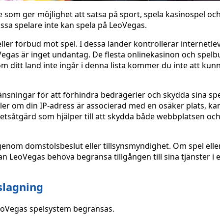
om ger möjlighet att satsa på sport, spela kasinospel och
vissa spelare inte kan spela på LeoVegas.
eller förbud mot spel. I dessa länder kontrollerar internetl
egas är inget undantag. De flesta onlinekasinon och spelb
 om ditt land inte ingår i denna lista kommer du inte att kun
nsningar för att förhindra bedrägerier och skydda sina sp
ller om din IP-adress är associerad med en osäker plats, k
ighetsåtgärd som hjälper till att skydda både webbplatsen oc
 genom domstolsbeslut eller tillsynsmyndighet. Om spel elle
, kan LeoVegas behöva begränsa tillgången till sina tjänster i 
slagning
 LeoVegas spelsystem begränsas.