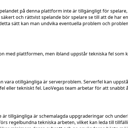
elandet på denna plattform inte är tillgängligt för spelare
 säkert och rättvist spelande bör spelare se till att de har en
å detta sätt kan man undvika eventuella problem och problem
tion med plattformen, men ibland uppstår tekniska fel som 
an vara otillgängliga är serverproblem. Serverfel kan uppst
 eller tekniskt fel. LeoVegas team arbetar för att snabbt å
inte är tillgängliga är schemalagda uppgraderingar och underh
örs regelbundna tekniska arbeten, vilket kan leda till tillfäll