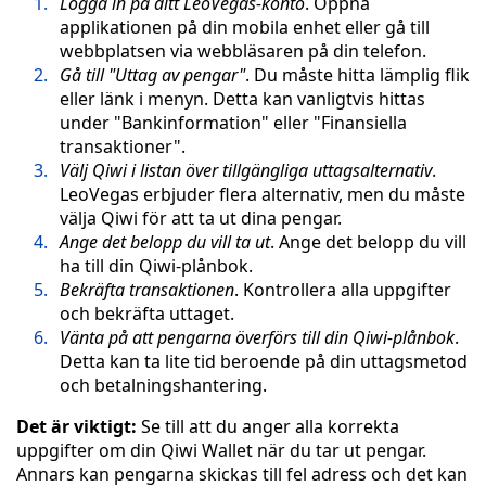
Logga in på ditt LeoVegas-konto
. Öppna
applikationen på din mobila enhet eller gå till
webbplatsen via webbläsaren på din telefon.
Gå till "Uttag av pengar"
. Du måste hitta lämplig flik
eller länk i menyn. Detta kan vanligtvis hittas
under "Bankinformation" eller "Finansiella
transaktioner".
Välj Qiwi i listan över tillgängliga uttagsalternativ
.
LeoVegas erbjuder flera alternativ, men du måste
välja Qiwi för att ta ut dina pengar.
Ange det belopp du vill ta ut
. Ange det belopp du vill
ha till din Qiwi-plånbok.
Bekräfta transaktionen
. Kontrollera alla uppgifter
och bekräfta uttaget.
Vänta på att pengarna överförs till din Qiwi-plånbok
.
Detta kan ta lite tid beroende på din uttagsmetod
och betalningshantering.
Det är viktigt:
Se till att du anger alla korrekta
uppgifter om din Qiwi Wallet när du tar ut pengar.
Annars kan pengarna skickas till fel adress och det kan