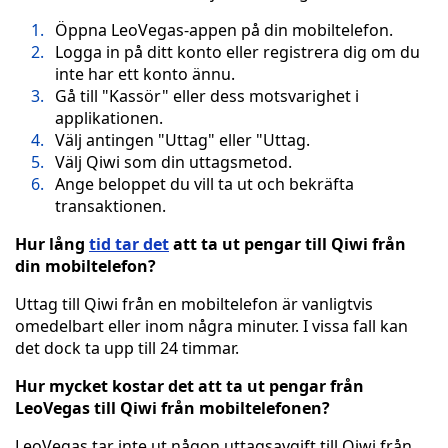
Öppna LeoVegas-appen på din mobiltelefon.
Logga in på ditt konto eller registrera dig om du
inte har ett konto ännu.
Gå till "Kassör" eller dess motsvarighet i
applikationen.
Välj antingen "Uttag" eller "Uttag.
Välj Qiwi som din uttagsmetod.
Ange beloppet du vill ta ut och bekräfta
transaktionen.
Hur lång
tid tar det
att ta ut pengar till Qiwi från
din mobiltelefon?
Uttag till Qiwi från en mobiltelefon är vanligtvis
omedelbart eller inom några minuter. I vissa fall kan
det dock ta upp till 24 timmar.
Hur mycket kostar det att ta ut pengar från
LeoVegas till Qiwi från mobiltelefonen?
LeoVegas tar inte ut någon uttagsavgift till Qiwi från