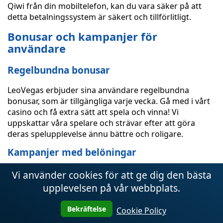
Qiwi från din mobiltelefon, kan du vara säker på att
detta betalningssystem är säkert och tillförlitligt.
Bonusar och kampanjer för
användare
Regelbundna bonusar
LeoVegas erbjuder sina användare regelbundna
bonusar, som är tillgängliga varje vecka. Gå med i vårt
casino och få extra sätt att spela och vinna! Vi
uppskattar våra spelare och strävar efter att göra
deras spelupplevelse ännu bättre och roligare.
Kampanjer med belöningar
Våra belöningskampanjer ger dig en unik möjlighet att
Vi använder cookies för att ge dig den bästa
vinna värdefulla gåvor. Delta i våra regelbundna
upplevelsen på vår webbplats.
kampanjer och ha en chans att vinna kontanter eller
andra priser. Vi är glada att skämma bort våra
Bekräftelse
Cookie Policy
användare och ge dem ytterligare möjligheter till kul