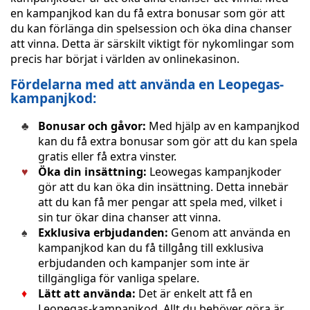
en kampanjkod kan du få extra bonusar som gör att
du kan förlänga din spelsession och öka dina chanser
att vinna. Detta är särskilt viktigt för nykomlingar som
precis har börjat i världen av onlinekasinon.
Fördelarna med att använda en Leopegas-
kampanjkod:
Bonusar och gåvor:
Med hjälp av en kampanjkod
kan du få extra bonusar som gör att du kan spela
gratis eller få extra vinster.
Öka din insättning:
Leowegas kampanjkoder
gör att du kan öka din insättning. Detta innebär
att du kan få mer pengar att spela med, vilket i
sin tur ökar dina chanser att vinna.
Exklusiva erbjudanden:
Genom att använda en
kampanjkod kan du få tillgång till exklusiva
erbjudanden och kampanjer som inte är
tillgängliga för vanliga spelare.
Lätt att använda:
Det är enkelt att få en
Leopegas-kampanjkod. Allt du behöver göra är