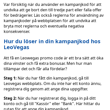
Var försiktig när du använder en kampanjkod för att
undvika att ge bort den till tredje part eller falla offer
för bedrägerier. Läs också reglerna för användning av
kampanjkoder på webbplatsen för att undvika att
bryta mot reglerna och eventuella negativa
konsekvenser.
Hur du löser in din kampanjkod hos
LeoVegas
Att få en Leowegas promo code är ett bra sätt att öka
dina vinster och få extra bonusar. Men hur man
tillämpar det och får alla fördelar?
Steg 1:
När du har fått din kampanjkod, gå till
Leovegas webbplats. Om du inte har ett konto ännu,
registrera dig genom att ange dina uppgifter.
Steg 2:
När du har registrerat dig, logga in på ditt
konto och gå till "Kassör" eller "Bank". Här hittar du
rutan för att ange din kampanjkod.