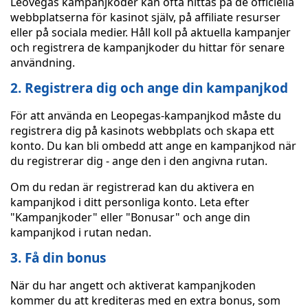
Leovegas kampanjkoder kan ofta hittas på de officiella
webbplatserna för kasinot själv, på affiliate resurser
eller på sociala medier. Håll koll på aktuella kampanjer
och registrera de kampanjkoder du hittar för senare
användning.
2. Registrera dig och ange din kampanjkod
För att använda en Leopegas-kampanjkod måste du
registrera dig på kasinots webbplats och skapa ett
konto. Du kan bli ombedd att ange en kampanjkod när
du registrerar dig - ange den i den angivna rutan.
Om du redan är registrerad kan du aktivera en
kampanjkod i ditt personliga konto. Leta efter
"Kampanjkoder" eller "Bonusar" och ange din
kampanjkod i rutan nedan.
3. Få din bonus
När du har angett och aktiverat kampanjkoden
kommer du att krediteras med en extra bonus, som