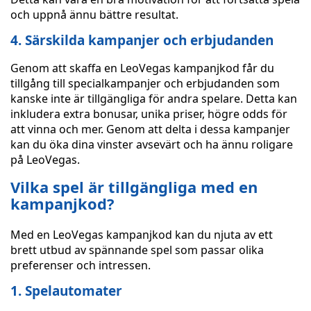
och uppnå ännu bättre resultat.
4. Särskilda kampanjer och erbjudanden
Genom att skaffa en LeoVegas kampanjkod får du
tillgång till specialkampanjer och erbjudanden som
kanske inte är tillgängliga för andra spelare. Detta kan
inkludera extra bonusar, unika priser, högre odds för
att vinna och mer. Genom att delta i dessa kampanjer
kan du öka dina vinster avsevärt och ha ännu roligare
på LeoVegas.
Vilka spel är tillgängliga med en
kampanjkod?
Med en LeoVegas kampanjkod kan du njuta av ett
brett utbud av spännande spel som passar olika
preferenser och intressen.
1. Spelautomater