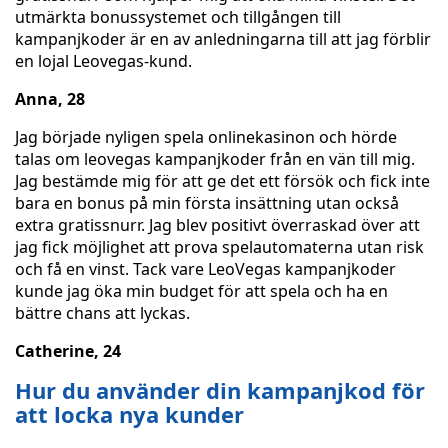
utmärkta bonussystemet och tillgången till
kampanjkoder är en av anledningarna till att jag förblir
en lojal Leovegas-kund.
Anna, 28
Jag började nyligen spela onlinekasinon och hörde
talas om leovegas kampanjkoder från en vän till mig.
Jag bestämde mig för att ge det ett försök och fick inte
bara en bonus på min första insättning utan också
extra gratissnurr. Jag blev positivt överraskad över att
jag fick möjlighet att prova spelautomaterna utan risk
och få en vinst. Tack vare LeoVegas kampanjkoder
kunde jag öka min budget för att spela och ha en
bättre chans att lyckas.
Catherine, 24
Hur du använder din kampanjkod för
att locka nya kunder