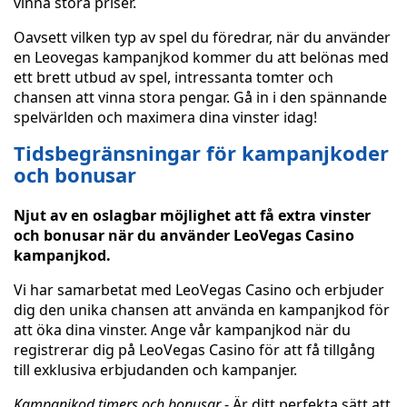
vinna stora priser.
Oavsett vilken typ av spel du föredrar, när du använder
en Leovegas kampanjkod kommer du att belönas med
ett brett utbud av spel, intressanta tomter och
chansen att vinna stora pengar. Gå in i den spännande
spelvärlden och maximera dina vinster idag!
Tidsbegränsningar för kampanjkoder
och bonusar
Njut av en oslagbar möjlighet att få extra vinster
och bonusar när du använder LeoVegas Casino
kampanjkod.
Vi har samarbetat med LeoVegas Casino och erbjuder
dig den unika chansen att använda en kampanjkod för
att öka dina vinster. Ange vår kampanjkod när du
registrerar dig på LeoVegas Casino för att få tillgång
till exklusiva erbjudanden och kampanjer.
Kampanjkod timers och bonusar
- Är ditt perfekta sätt att