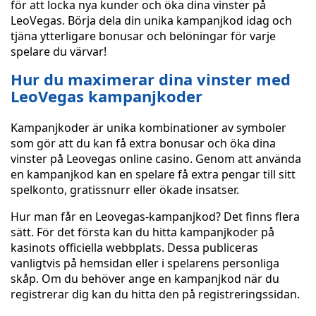
för att locka nya kunder och öka dina vinster på
LeoVegas. Börja dela din unika kampanjkod idag och
tjäna ytterligare bonusar och belöningar för varje
spelare du värvar!
Hur du maximerar dina vinster med
LeoVegas kampanjkoder
Kampanjkoder är unika kombinationer av symboler
som gör att du kan få extra bonusar och öka dina
vinster på Leovegas online casino. Genom att använda
en kampanjkod kan en spelare få extra pengar till sitt
spelkonto, gratissnurr eller ökade insatser.
Hur man får en Leovegas-kampanjkod? Det finns flera
sätt. För det första kan du hitta kampanjkoder på
kasinots officiella webbplats. Dessa publiceras
vanligtvis på hemsidan eller i spelarens personliga
skåp. Om du behöver ange en kampanjkod när du
registrerar dig kan du hitta den på registreringssidan.