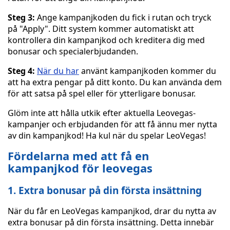
Steg 3:
Ange kampanjkoden du fick i rutan och tryck
på "Apply". Ditt system kommer automatiskt att
kontrollera din kampanjkod och kreditera dig med
bonusar och specialerbjudanden.
Steg 4:
När du har
använt kampanjkoden kommer du
att ha extra pengar på ditt konto. Du kan använda dem
för att satsa på spel eller för ytterligare bonusar.
Glöm inte att hålla utkik efter aktuella Leovegas-
kampanjer och erbjudanden för att få ännu mer nytta
av din kampanjkod! Ha kul när du spelar LeoVegas!
Fördelarna med att få en
kampanjkod för leovegas
1. Extra bonusar på din första insättning
När du får en LeoVegas kampanjkod, drar du nytta av
extra bonusar på din första insättning. Detta innebär