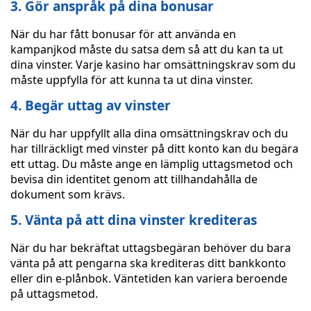
3. Gör anspråk på dina bonusar
När du har fått bonusar för att använda en
kampanjkod måste du satsa dem så att du kan ta ut
dina vinster. Varje kasino har omsättningskrav som du
måste uppfylla för att kunna ta ut dina vinster.
4. Begär uttag av vinster
När du har uppfyllt alla dina omsättningskrav och du
har tillräckligt med vinster på ditt konto kan du begära
ett uttag. Du måste ange en lämplig uttagsmetod och
bevisa din identitet genom att tillhandahålla de
dokument som krävs.
5. Vänta på att dina vinster krediteras
När du har bekräftat uttagsbegäran behöver du bara
vänta på att pengarna ska krediteras ditt bankkonto
eller din e-plånbok. Väntetiden kan variera beroende
på uttagsmetod.