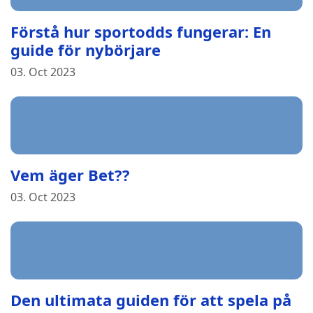
Förstå hur sportodds fungerar: En
guide för nybörjare
03. Oct 2023
Vem äger Bet??
03. Oct 2023
Den ultimata guiden för att spela på