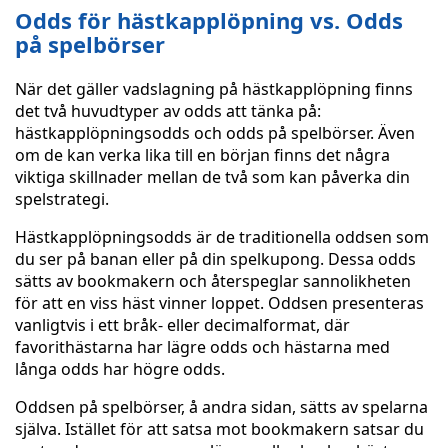
Odds för hästkapplöpning vs. Odds
på spelbörser
När det gäller vadslagning på hästkapplöpning finns
det två huvudtyper av odds att tänka på:
hästkapplöpningsodds och odds på spelbörser. Även
om de kan verka lika till en början finns det några
viktiga skillnader mellan de två som kan påverka din
spelstrategi.
Hästkapplöpningsodds är de traditionella oddsen som
du ser på banan eller på din spelkupong. Dessa odds
sätts av bookmakern och återspeglar sannolikheten
för att en viss häst vinner loppet. Oddsen presenteras
vanligtvis i ett bråk- eller decimalformat, där
favorithästarna har lägre odds och hästarna med
långa odds har högre odds.
Oddsen på spelbörser, å andra sidan, sätts av spelarna
själva. Istället för att satsa mot bookmakern satsar du