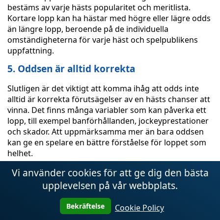
bestäms av varje hästs popularitet och meritlista.
Kortare lopp kan ha hästar med högre eller lägre odds
än längre lopp, beroende på de individuella
omständigheterna för varje häst och spelpublikens
uppfattning.
5. Oddsen är alltid korrekta
Slutligen är det viktigt att komma ihåg att odds inte
alltid är korrekta förutsägelser av en hästs chanser att
vinna. Det finns många variabler som kan påverka ett
lopp, till exempel banförhållanden, jockeyprestationer
och skador. Att uppmärksamma mer än bara oddsen
kan ge en spelare en bättre förståelse för loppet som
helhet.
Vi använder cookies för att ge dig den bästa
Slutsats:
Även om odds är en viktig del av
vadslagning på hästkapplöpning, är det viktigt att
upplevelsen på vår webbplats.
förstå deras begränsningar och inte förlita sig
enbart på dem när man gör satsningar.
Bekräftelse
Cookie Policy