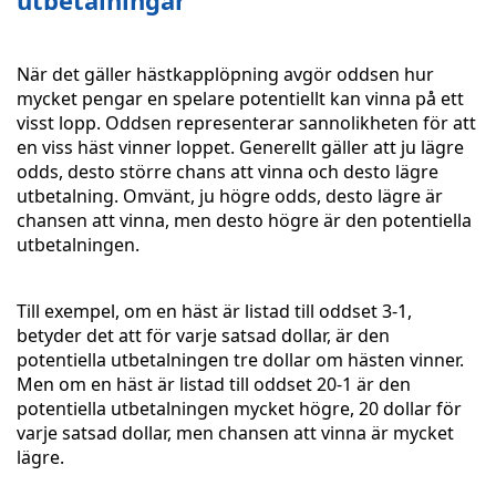
utbetalningar
När det gäller hästkapplöpning avgör oddsen hur
mycket pengar en spelare potentiellt kan vinna på ett
visst lopp. Oddsen representerar sannolikheten för att
en viss häst vinner loppet. Generellt gäller att ju lägre
odds, desto större chans att vinna och desto lägre
utbetalning. Omvänt, ju högre odds, desto lägre är
chansen att vinna, men desto högre är den potentiella
utbetalningen.
Till exempel, om en häst är listad till oddset 3-1,
betyder det att för varje satsad dollar, är den
potentiella utbetalningen tre dollar om hästen vinner.
Men om en häst är listad till oddset 20-1 är den
potentiella utbetalningen mycket högre, 20 dollar för
varje satsad dollar, men chansen att vinna är mycket
lägre.