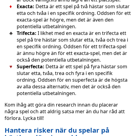
Exacta:
Detta är ett spel på två hästar som slutar
etta och tvåa i en specifik ordning. Oddsen för ett
exacta-spel är högre, men det är även den
potentiella utbetalningen.
Trifecta:
I likhet med en exacta är en trifecta ett
spel på tre hästar som slutar etta, tvåa och trea i
en specifik ordning. Oddsen för ett trifecta-spel
är ännu högre än för ett exacta-spel, men det är
också den potentiella utbetalningen.
Superfecta:
Detta är ett spel på fyra hästar som
slutar etta, tvåa, trea och fyra i en specifik
ordning. Oddsen för en superfecta är de högsta
av alla dessa alternativ, men det är också den
potentiella utbetalningen.
Kom ihåg att göra din research innan du placerar
några spel och att aldrig satsa mer än du har råd att
förlora. Lycka till!
Hantera risker när du spelar på