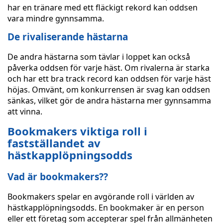
har en tränare med ett fläckigt rekord kan oddsen
vara mindre gynnsamma.
De rivaliserande hästarna
De andra hästarna som tävlar i loppet kan också
påverka oddsen för varje häst. Om rivalerna är starka
och har ett bra track record kan oddsen för varje häst
höjas. Omvänt, om konkurrensen är svag kan oddsen
sänkas, vilket gör de andra hästarna mer gynnsamma
att vinna.
Bookmakers viktiga roll i
fastställandet av
hästkapplöpningsodds
Vad är bookmakers??
Bookmakers spelar en avgörande roll i världen av
hästkapplöpningsodds. En bookmaker är en person
eller ett företag som accepterar spel från allmänheten