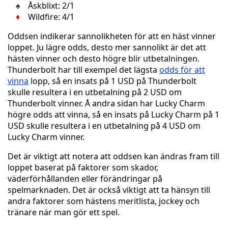
Åskblixt: 2/1
Wildfire: 4/1
Oddsen indikerar sannolikheten för att en häst vinner
loppet. Ju lägre odds, desto mer sannolikt är det att
hästen vinner och desto högre blir utbetalningen.
Thunderbolt har till exempel det lägsta
odds för att
vinna
lopp, så en insats på 1 USD på Thunderbolt
skulle resultera i en utbetalning på 2 USD om
Thunderbolt vinner. Å andra sidan har Lucky Charm
högre odds att vinna, så en insats på Lucky Charm på 1
USD skulle resultera i en utbetalning på 4 USD om
Lucky Charm vinner.
Det är viktigt att notera att oddsen kan ändras fram till
loppet baserat på faktorer som skador,
väderförhållanden eller förändringar på
spelmarknaden. Det är också viktigt att ta hänsyn till
andra faktorer som hästens meritlista, jockey och
tränare när man gör ett spel.