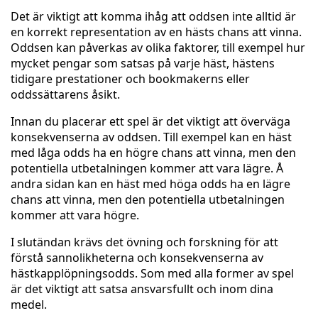
Det är viktigt att komma ihåg att oddsen inte alltid är
en korrekt representation av en hästs chans att vinna.
Oddsen kan påverkas av olika faktorer, till exempel hur
mycket pengar som satsas på varje häst, hästens
tidigare prestationer och bookmakerns eller
oddssättarens åsikt.
Innan du placerar ett spel är det viktigt att överväga
konsekvenserna av oddsen. Till exempel kan en häst
med låga odds ha en högre chans att vinna, men den
potentiella utbetalningen kommer att vara lägre. Å
andra sidan kan en häst med höga odds ha en lägre
chans att vinna, men den potentiella utbetalningen
kommer att vara högre.
I slutändan krävs det övning och forskning för att
förstå sannolikheterna och konsekvenserna av
hästkapplöpningsodds. Som med alla former av spel
är det viktigt att satsa ansvarsfullt och inom dina
medel.