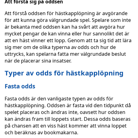
Att förstå sig på oddsen
Att förstå oddsen för hästkapplöpning är avgörande
för att kunna göra välgrundade spel. Spelare som inte
är bekanta med oddsen kan ha svårt att avgöra hur
mycket pengar de kan vinna eller hur sannolikt det är
att en häst vinner ett lopp. Genom att ta sig tid att lära
sig mer om de olika typerna av odds och hur de
uttrycks, kan spelarna fatta mer välgrundade beslut
när de placerar sina insatser.
Typer av odds för hästkapplöpning
Fasta odds
Fasta odds är den vanligaste typen av odds för
hästkapplöpning. Oddsen är fasta vid den tidpunkt då
spelet placeras och ändras inte, oavsett hur oddsen
kan ändras fram till loppets start. Dessa odds baseras
på chansen att en viss häst kommer att vinna loppet
och beräknas av bookmakarna.