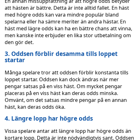
En annan missuppfattning är att högre odds betyder
att hästen är bättre. Detta är inte alltid fallet. En häst
med högre odds kan vara mindre populär bland
spelarna eller ha sämre meriter än andra hästar. En
häst med lägre odds kan ha en bättre chans att vinna,
men kanske inte erbjuder en lika stor utbetalning om
den gör det.
3. Oddsen förblir desamma tills loppet
startar
Många spelare tror att oddsen förblir konstanta tills
loppet startar. Oddsen kan dock ändras när mer
pengar satsas på en viss häst. Om mycket pengar
placeras på en viss häst kan deras odds minska.
Omvänt, om det satsas mindre pengar på en annan
häst, kan deras odds öka.
4. Längre lopp har högre odds
Vissa spelare antar att längre lopp har högre odds än
kortare lopp. Detta är inte nödvändigtvis sant. Oddsen