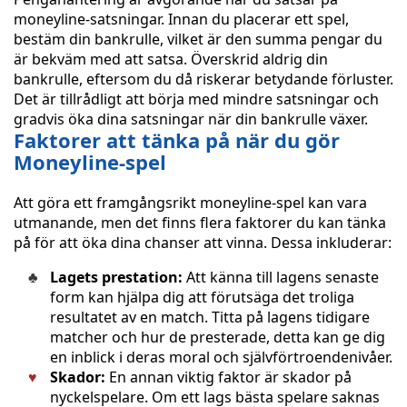
moneyline-satsningar. Innan du placerar ett spel,
bestäm din bankrulle, vilket är den summa pengar du
är bekväm med att satsa. Överskrid aldrig din
bankrulle, eftersom du då riskerar betydande förluster.
Det är tillrådligt att börja med mindre satsningar och
gradvis öka dina satsningar när din bankrulle växer.
Faktorer att tänka på när du gör
Moneyline-spel
Att göra ett framgångsrikt moneyline-spel kan vara
utmanande, men det finns flera faktorer du kan tänka
på för att öka dina chanser att vinna. Dessa inkluderar:
Lagets prestation:
Att känna till lagens senaste
form kan hjälpa dig att förutsäga det troliga
resultatet av en match. Titta på lagens tidigare
matcher och hur de presterade, detta kan ge dig
en inblick i deras moral och självförtroendenivåer.
Skador:
En annan viktig faktor är skador på
nyckelspelare. Om ett lags bästa spelare saknas