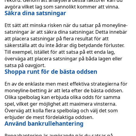
rekord. Genom att analysera dessa faktorer kan du
avgöra vilket lag som sannolikt kommer att vinna.
Säkra dina satsningar
Ett sätt att minska risken när du satsar på moneyline-
satsningar är att säkra dina satsningar. Detta innebär
att placera satsningar på flera resultat för att
säkerställa att du inte ådrar dig betydande förluster.
Till exempel, istället för att satsa på ett enda lag,
överväga att placera satsningar på båda lagen eller
satsa på oavgjort.
Shoppa runt för de bästa oddsen
En av de enklaste men mest effektiva strategierna för
moneyline-betting är att leta efter de bästa oddsen.
Olika spelbolag kan erbjuda olika odds för samma
spel, vilket ger möjlighet att maximera vinsterna.
Överväg att kolla flera spelbolag och välj det som
erbjuder de mest fördelaktiga oddsen.
Använd bankrullehantering
Pengahantering är avgörande när du satsar på