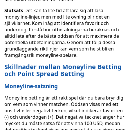
Slutsats
Det kan ta lite tid att lära sig att läsa
moneyline-linjer, men med lite övning blir det en
självklarhet. Kom ihåg att identifiera favorit och
underdog, förstå hur utbetalningarna beräknas och
alltid leta efter de bästa oddsen för att maximera de
potentiella utbetalningarna. Genom att följa dessa
grundläggande riktlinjer kan vem som helst bli en
framgångsrik moneyline-spelare.
Skillnader mellan Moneyline Betting
och Point Spread Betting
Moneyline-satsning
Moneyline betting är ett rakt spel där du bara bryr dig
om vem som vinner matchen. Oddsen visas med ett
positivt eller negativt tecken, vilket indikerar favoriten
(-) och underdogen (+). Det negativa tecknet anger hur
mycket du måste satsa för att vinna 100 USD, medan
det positiva tecknet visar hur mycket du kan vinna med