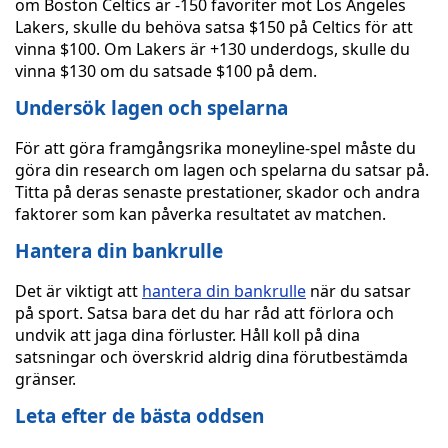
om Boston Celtics är -150 favoriter mot Los Angeles
Lakers, skulle du behöva satsa $150 på Celtics för att
vinna $100. Om Lakers är +130 underdogs, skulle du
vinna $130 om du satsade $100 på dem.
Undersök lagen och spelarna
För att göra framgångsrika moneyline-spel måste du
göra din research om lagen och spelarna du satsar på.
Titta på deras senaste prestationer, skador och andra
faktorer som kan påverka resultatet av matchen.
Hantera din bankrulle
Det är viktigt att
hantera din bankrulle
när du satsar
på sport. Satsa bara det du har råd att förlora och
undvik att jaga dina förluster. Håll koll på dina
satsningar och överskrid aldrig dina förutbestämda
gränser.
Leta efter de bästa oddsen