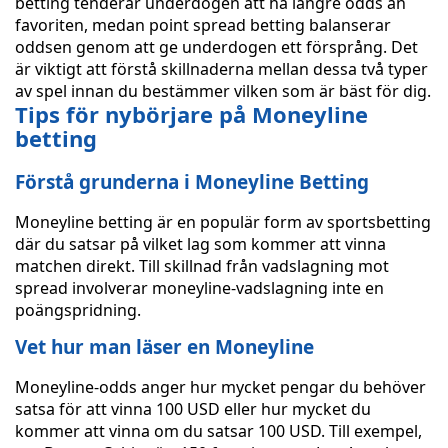
betting tenderar underdogen att ha längre odds än
favoriten, medan point spread betting balanserar
oddsen genom att ge underdogen ett försprång. Det
är viktigt att förstå skillnaderna mellan dessa två typer
av spel innan du bestämmer vilken som är bäst för dig.
Tips för nybörjare på Moneyline
betting
Förstå grunderna i Moneyline Betting
Moneyline betting är en populär form av sportsbetting
där du satsar på vilket lag som kommer att vinna
matchen direkt. Till skillnad från vadslagning mot
spread involverar moneyline-vadslagning inte en
poängspridning.
Vet hur man läser en Moneyline
Moneyline-odds anger hur mycket pengar du behöver
satsa för att vinna 100 USD eller hur mycket du
kommer att vinna om du satsar 100 USD. Till exempel,