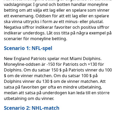
vadslagningar. I grund och botten handlar moneyline
betting om att välja ett lag eller en spelare som vinner
ett evenemang. Oddsen för att ett lag eller en spelare
ska vinna uttrycks i form av ett minus- eller plustal.
Negativa siffror indikerar favoriter och positiva siffror
indikerar underdogs. Låt oss titta på några exempel på
scenarier för moneyline betting.
Scenario 1: NFL-spel
New England Patriots spelar mot Miami Dolphins.
Moneyline-oddsen är -150 för Patriots och +130 för
Dolphins. Om du satsar 150 $ på Patriots vinner du 100
$ om de vinner matchen. Om du satsar 100 $ på
Dolphins vinner du 130 $ om de vinner matchen. Att
satsa på favoriten ger ofta en mindre utbetalning,
medan att satsa på underdogen kan leda till en större
utbetalning om du vinner.
Scenario 2: NHL-match