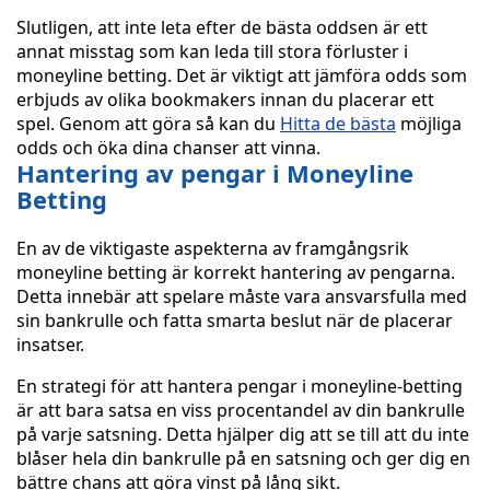
Slutligen, att inte leta efter de bästa oddsen är ett
annat misstag som kan leda till stora förluster i
moneyline betting. Det är viktigt att jämföra odds som
erbjuds av olika bookmakers innan du placerar ett
spel. Genom att göra så kan du
Hitta de bästa
möjliga
odds och öka dina chanser att vinna.
Hantering av pengar i Moneyline
Betting
En av de viktigaste aspekterna av framgångsrik
moneyline betting är korrekt hantering av pengarna.
Detta innebär att spelare måste vara ansvarsfulla med
sin bankrulle och fatta smarta beslut när de placerar
insatser.
En strategi för att hantera pengar i moneyline-betting
är att bara satsa en viss procentandel av din bankrulle
på varje satsning. Detta hjälper dig att se till att du inte
blåser hela din bankrulle på en satsning och ger dig en
bättre chans att göra vinst på lång sikt.