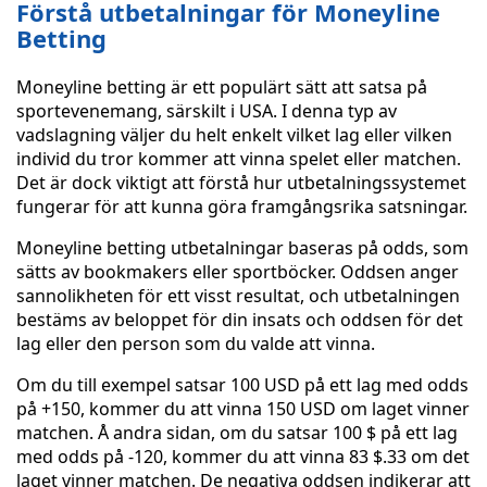
Förstå utbetalningar för Moneyline
Betting
Moneyline betting är ett populärt sätt att satsa på
sportevenemang, särskilt i USA. I denna typ av
vadslagning väljer du helt enkelt vilket lag eller vilken
individ du tror kommer att vinna spelet eller matchen.
Det är dock viktigt att förstå hur utbetalningssystemet
fungerar för att kunna göra framgångsrika satsningar.
Moneyline betting utbetalningar baseras på odds, som
sätts av bookmakers eller sportböcker. Oddsen anger
sannolikheten för ett visst resultat, och utbetalningen
bestäms av beloppet för din insats och oddsen för det
lag eller den person som du valde att vinna.
Om du till exempel satsar 100 USD på ett lag med odds
på +150, kommer du att vinna 150 USD om laget vinner
matchen. Å andra sidan, om du satsar 100 $ på ett lag
med odds på -120, kommer du att vinna 83 $.33 om det
laget vinner matchen. De negativa oddsen indikerar att