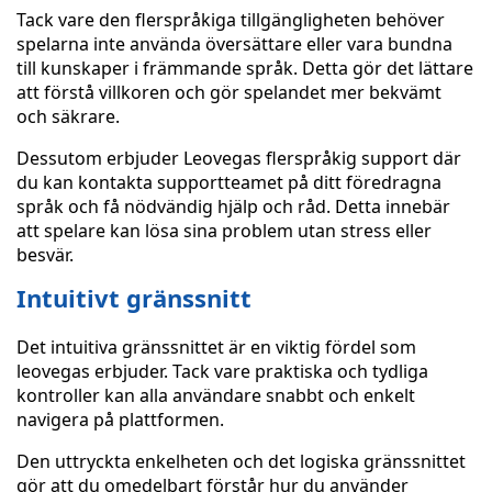
Tack vare den flerspråkiga tillgängligheten behöver
spelarna inte använda översättare eller vara bundna
till kunskaper i främmande språk. Detta gör det lättare
att förstå villkoren och gör spelandet mer bekvämt
och säkrare.
Dessutom erbjuder Leovegas flerspråkig support där
du kan kontakta supportteamet på ditt föredragna
språk och få nödvändig hjälp och råd. Detta innebär
att spelare kan lösa sina problem utan stress eller
besvär.
Intuitivt gränssnitt
Det intuitiva gränssnittet är en viktig fördel som
leovegas erbjuder. Tack vare praktiska och tydliga
kontroller kan alla användare snabbt och enkelt
navigera på plattformen.
Den uttryckta enkelheten och det logiska gränssnittet
gör att du omedelbart förstår hur du använder