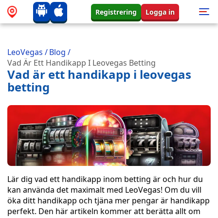
Registrering
Logga in
LeoVegas
/
Blog
/
Vad Är Ett Handikapp I Leovegas Betting
Vad är ett handikapp i leovegas
betting
Lär dig vad ett handikapp inom betting är och hur du
kan använda det maximalt med LeoVegas! Om du vill
öka ditt handikapp och tjäna mer pengar är handikapp
perfekt. Den här artikeln kommer att berätta allt om