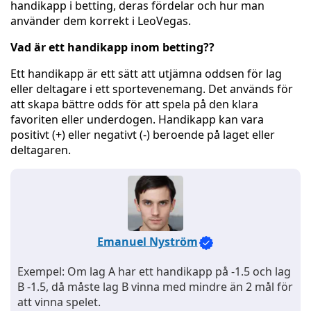
handikapp i betting, deras fördelar och hur man
använder dem korrekt i LeoVegas.
Vad är ett handikapp inom betting??
Ett handikapp är ett sätt att utjämna oddsen för lag
eller deltagare i ett sportevenemang. Det används för
att skapa bättre odds för att spela på den klara
favoriten eller underdogen. Handikapp kan vara
positivt (+) eller negativt (-) beroende på laget eller
deltagaren.
Emanuel Nyström
Exempel: Om lag A har ett handikapp på -1.5 och lag
B -1.5, då måste lag B vinna med mindre än 2 mål för
att vinna spelet.