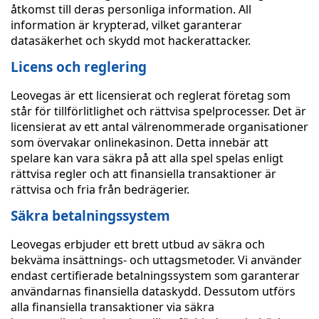
åtkomst till deras personliga information. All
information är krypterad, vilket garanterar
datasäkerhet och skydd mot hackerattacker.
Licens och reglering
Leovegas är ett licensierat och reglerat företag som
står för tillförlitlighet och rättvisa spelprocesser. Det är
licensierat av ett antal välrenommerade organisationer
som övervakar onlinekasinon. Detta innebär att
spelare kan vara säkra på att alla spel spelas enligt
rättvisa regler och att finansiella transaktioner är
rättvisa och fria från bedrägerier.
Säkra betalningssystem
Leovegas erbjuder ett brett utbud av säkra och
bekväma insättnings- och uttagsmetoder. Vi använder
endast certifierade betalningssystem som garanterar
användarnas finansiella dataskydd. Dessutom utförs
alla finansiella transaktioner via säkra