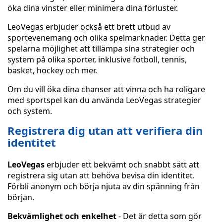
öka dina vinster eller minimera dina förluster.
LeoVegas erbjuder också ett brett utbud av
sportevenemang och olika spelmarknader. Detta ger
spelarna möjlighet att tillämpa sina strategier och
system på olika sporter, inklusive fotboll, tennis,
basket, hockey och mer.
Om du vill öka dina chanser att vinna och ha roligare
med sportspel kan du använda LeoVegas strategier
och system.
Registrera dig utan att verifiera din
identitet
LeoVegas
erbjuder ett bekvämt och snabbt sätt att
registrera sig utan att behöva bevisa din identitet.
Förbli anonym och börja njuta av din spänning från
början.
Bekvämlighet och enkelhet
- Det är detta som gör