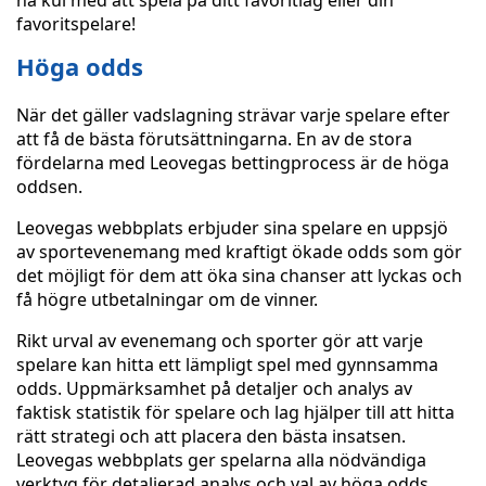
ha kul med att spela på ditt favoritlag eller din
favoritspelare!
Höga odds
När det gäller vadslagning strävar varje spelare efter
att få de bästa förutsättningarna. En av de stora
fördelarna med Leovegas bettingprocess är de höga
oddsen.
Leovegas webbplats erbjuder sina spelare en uppsjö
av sportevenemang med kraftigt ökade odds som gör
det möjligt för dem att öka sina chanser att lyckas och
få högre utbetalningar om de vinner.
Rikt urval av evenemang och sporter gör att varje
spelare kan hitta ett lämpligt spel med gynnsamma
odds. Uppmärksamhet på detaljer och analys av
faktisk statistik för spelare och lag hjälper till att hitta
rätt strategi och att placera den bästa insatsen.
Leovegas webbplats ger spelarna alla nödvändiga
verktyg för detaljerad analys och val av höga odds.