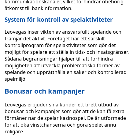
kommunikationskanaler, vilket förhindrar obehörig
åtkomst till bankinformation.
System för kontroll av spelaktiviteter
Leovegas inser vikten av ansvarsfullt spelande och
främjar det aktivt. Företaget har ett särskilt
kontrollprogram för spelaktiviteter som gör det
möjligt för spelare att ställa in tids- och insatsgränser.
Sådana begränsningar hjälper till att förhindra
möjligheten att utveckla problematiska former av
spelande och upprätthålla en säker och kontrollerad
spelmiljö.
Bonusar och kampanjer
Leovegas erbjuder sina kunder ett brett utbud av
bonusar och kampanjer som gör att de kan få extra
förmåner när de spelar kasinospel. De är utformade
för att öka vinstchanserna och göra spelet ännu
roligare.