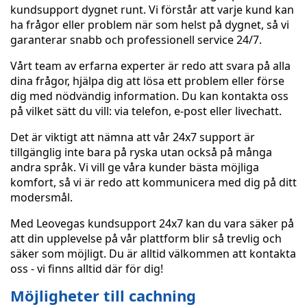
kundsupport dygnet runt. Vi förstår att varje kund kan
ha frågor eller problem när som helst på dygnet, så vi
garanterar snabb och professionell service 24/7.
Vårt team av erfarna experter är redo att svara på alla
dina frågor, hjälpa dig att lösa ett problem eller förse
dig med nödvändig information. Du kan kontakta oss
på vilket sätt du vill: via telefon, e-post eller livechatt.
Det är viktigt att nämna att vår 24x7 support är
tillgänglig inte bara på ryska utan också på många
andra språk. Vi vill ge våra kunder bästa möjliga
komfort, så vi är redo att kommunicera med dig på ditt
modersmål.
Med Leovegas kundsupport 24x7 kan du vara säker på
att din upplevelse på vår plattform blir så trevlig och
säker som möjligt. Du är alltid välkommen att kontakta
oss - vi finns alltid där för dig!
Möjligheter till cachning