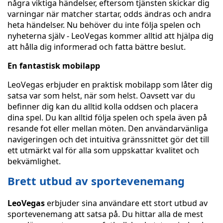
några viktiga händelser, eftersom tjänsten skickar dig
varningar när matcher startar, odds ändras och andra
heta händelser. Nu behöver du inte följa spelen och
nyheterna själv - LeoVegas kommer alltid att hjälpa dig
att hålla dig informerad och fatta bättre beslut.
En fantastisk mobilapp
LeoVegas erbjuder en praktisk mobilapp som låter dig
satsa var som helst, när som helst. Oavsett var du
befinner dig kan du alltid kolla oddsen och placera
dina spel. Du kan alltid följa spelen och spela även på
resande fot eller mellan möten. Den användarvänliga
navigeringen och det intuitiva gränssnittet gör det till
ett utmärkt val för alla som uppskattar kvalitet och
bekvämlighet.
Brett utbud av sportevenemang
LeoVegas
erbjuder sina användare ett stort utbud av
sportevenemang att satsa på. Du hittar alla de mest