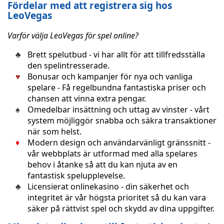
Fördelar med att registrera sig hos
LeoVegas
Varför välja LeoVegas för spel online?
Brett spelutbud - vi har allt för att tillfredsställa
den spelintresserade.
Bonusar och kampanjer för nya och vanliga
spelare - Få regelbundna fantastiska priser och
chansen att vinna extra pengar.
Omedelbar insättning och uttag av vinster - vårt
system möjliggör snabba och säkra transaktioner
när som helst.
Modern design och användarvänligt gränssnitt -
vår webbplats är utformad med alla spelares
behov i åtanke så att du kan njuta av en
fantastisk spelupplevelse.
Licensierat onlinekasino - din säkerhet och
integritet är vår högsta prioritet så du kan vara
säker på rättvist spel och skydd av dina uppgifter.