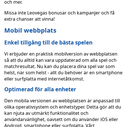
och mer.
Missa inte Leovegas bonusar och kampanjer och få
extra chanser att vinna!
Mobil webbplats
Enkel tillgång till de bästa spelen
Vi erbjuder en praktisk mobilversion av webbplatsen
så att du alltid kan vara uppdaterad om alla spel och
matchresultat. Nu kan du placera dina spel var som
helst, när som helst - allt du behöver är en smartphone
eller surfplatta med internetåtkomst.
Optimerad för alla enheter
Den mobila versionen av webbplatsen är anpassad till
olika operativsystem och enhetstyper. Detta gör att du
kan njuta av utmärkt funktionalitet och
användarvänlighet, oavsett om du använder iOS eller
Android, smartphone eller surfplatta. Vårt