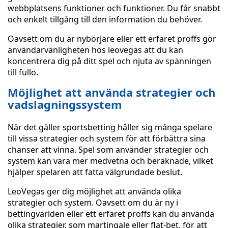
webbplatsens funktioner och funktioner. Du får snabbt
och enkelt tillgång till den information du behöver.
Oavsett om du är nybörjare eller ett erfaret proffs gör
användarvänligheten hos leovegas att du kan
koncentrera dig på ditt spel och njuta av spänningen
till fullo.
Möjlighet att använda strategier och
vadslagningssystem
När det gäller sportsbetting håller sig många spelare
till vissa strategier och system för att förbättra sina
chanser att vinna. Spel som använder strategier och
system kan vara mer medvetna och beräknade, vilket
hjälper spelaren att fatta välgrundade beslut.
LeoVegas ger dig möjlighet att använda olika
strategier och system. Oavsett om du är ny i
bettingvärlden eller ett erfaret proffs kan du använda
olika strategier, som martingale eller flat-bet, för att