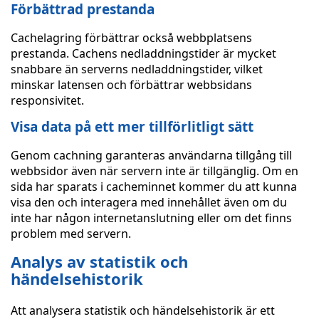
Förbättrad prestanda
Cachelagring förbättrar också webbplatsens
prestanda. Cachens nedladdningstider är mycket
snabbare än serverns nedladdningstider, vilket
minskar latensen och förbättrar webbsidans
responsivitet.
Visa data på ett mer tillförlitligt sätt
Genom cachning garanteras användarna tillgång till
webbsidor även när servern inte är tillgänglig. Om en
sida har sparats i cacheminnet kommer du att kunna
visa den och interagera med innehållet även om du
inte har någon internetanslutning eller om det finns
problem med servern.
Analys av statistik och
händelsehistorik
Att analysera statistik och händelsehistorik är ett