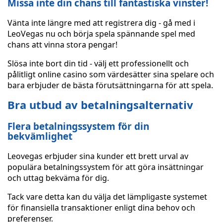
Missa inte din chans till fantastiska vinster!
Vänta inte längre med att registrera dig - gå med i
LeoVegas nu och börja spela spännande spel med
chans att vinna stora pengar!
Slösa inte bort din tid - välj ett professionellt och
pålitligt online casino som värdesätter sina spelare och
bara erbjuder de bästa förutsättningarna för att spela.
Bra utbud av betalningsalternativ
Flera betalningssystem för din
bekvämlighet
Leovegas erbjuder sina kunder ett brett urval av
populära betalningssystem för att göra insättningar
och uttag bekväma för dig.
Tack vare detta kan du välja det lämpligaste systemet
för finansiella transaktioner enligt dina behov och
preferenser.