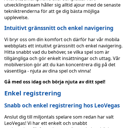
utvecklingsteam håller sig alltid ajour med de senaste
tekniktrenderna för att ge dig bästa möjliga
upplevelse.
Intuitivt gränssnitt och enkel navigering
Vi bryr oss om din komfort och därför har vår mobila
webbplats ett intuitivt gränssnitt och enkel navigering.
Hitta snabbt vad du behöver, se vilka spel som är
tillgängliga och gör enkelt insättningar och uttag. Vår
mobilversion gör att du kan koncentrera dig på det
väsentliga - njuta av dina spel och vinna!
Gå med oss idag och börja njuta av ditt spel!
Enkel registrering
Snabb och enkel registrering hos LeoVegas
Anslut dig till miljontals spelare som redan har valt
LeoVegas! Vi har ett enkelt och snabbt