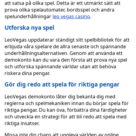
att satsa på olika spel. Detta är ett utmärkt sätt att
prova olika spelautomater, bordsspel och andra
spelunderhållningar
leo vegas casino
.
Utforska nya spel
LeoVegas uppdaterar ständigt sitt spelbibliotek för att
erbjuda våra spelare de allra senaste och spännande
underhållningsalternativen. Genom att använda ett
demokonto kan du vara den första att prova nya spel
och utforska spännande världar utan att behöva
riskera dina pengar.
Gör dig redo att spela för riktiga pengar
LeoVegas demokonto låter dig bekanta dig med
reglerna och spelmekaniken innan du börjar spela för
riktiga pengar. Du kan öva, förbättra dina färdigheter
och utveckla en strategi för att bli redo att spela med
riktiga insatser.
Missa inte din chans att uppleva världen av online