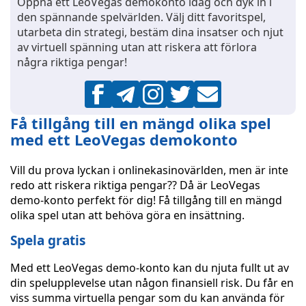
Öppna ett LeoVegas demokonto idag och dyk in i
den spännande spelvärlden. Välj ditt favoritspel,
utarbeta din strategi, bestäm dina insatser och njut
av virtuell spänning utan att riskera att förlora
några riktiga pengar!
Få tillgång till en mängd olika spel
med ett LeoVegas demokonto
Vill du prova lyckan i onlinekasinovärlden, men är inte
redo att riskera riktiga pengar?? Då är LeoVegas
demo-konto perfekt för dig! Få tillgång till en mängd
olika spel utan att behöva göra en insättning.
Spela gratis
Med ett LeoVegas demo-konto kan du njuta fullt ut av
din spelupplevelse utan någon finansiell risk. Du får en
viss summa virtuella pengar som du kan använda för