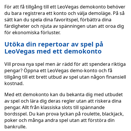
För att få tillgång till ett LeoVegas demokonto behöver
du bara registrera ett konto och välja demoläge. På så
sätt kan du spela dina favoritspel, förbättra dina
färdigheter och njuta av spänningen utan att oroa dig
för ekonomiska förluster.
Utöka din repertoar av spel på
LeoVegas med ett demokonto
Vill prova nya spel men är rädd för att spendera riktiga
pengar? Öppna ett LeoVegas demo-konto och få
tillgång till ett brett utbud av spel utan någon finansiell
kostnad.
Med ett demokonto kan du bekanta dig med utbudet
av spel och lära dig deras regler utan att riskera dina
pengar. Allt från klassiska slots till spännande
bordsspel. Du kan prova lyckan på roulette, blackjack,
poker och många andra spel utan att förstöra din
bankrulle.