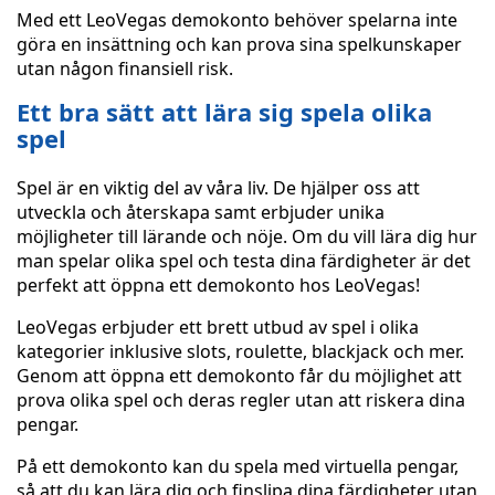
Med ett LeoVegas demokonto behöver spelarna inte
göra en insättning och kan prova sina spelkunskaper
utan någon finansiell risk.
Ett bra sätt att lära sig spela olika
spel
Spel är en viktig del av våra liv. De hjälper oss att
utveckla och återskapa samt erbjuder unika
möjligheter till lärande och nöje. Om du vill lära dig hur
man spelar olika spel och testa dina färdigheter är det
perfekt att öppna ett demokonto hos LeoVegas!
LeoVegas erbjuder ett brett utbud av spel i olika
kategorier inklusive slots, roulette, blackjack och mer.
Genom att öppna ett demokonto får du möjlighet att
prova olika spel och deras regler utan att riskera dina
pengar.
På ett demokonto kan du spela med virtuella pengar,
så att du kan lära dig och finslipa dina färdigheter utan