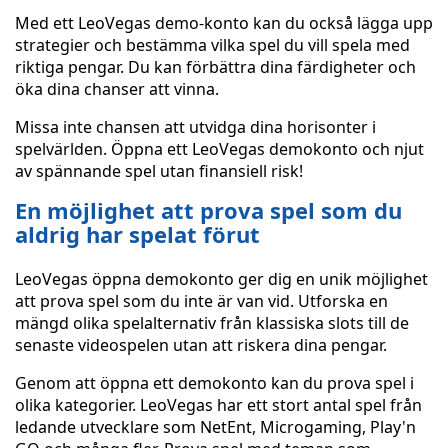
Med ett LeoVegas demo-konto kan du också lägga upp
strategier och bestämma vilka spel du vill spela med
riktiga pengar. Du kan förbättra dina färdigheter och
öka dina chanser att vinna.
Missa inte chansen att utvidga dina horisonter i
spelvärlden. Öppna ett LeoVegas demokonto och njut
av spännande spel utan finansiell risk!
En möjlighet att prova spel som du
aldrig har spelat förut
LeoVegas öppna demokonto ger dig en unik möjlighet
att prova spel som du inte är van vid. Utforska en
mängd olika spelalternativ från klassiska slots till de
senaste videospelen utan att riskera dina pengar.
Genom att öppna ett demokonto kan du prova spel i
olika kategorier. LeoVegas har ett stort antal spel från
ledande utvecklare som NetEnt, Microgaming, Play'n