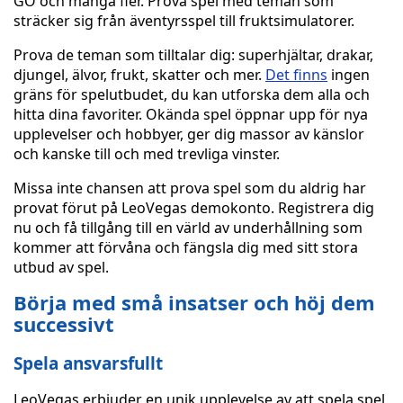
GO och många fler. Prova spel med teman som
sträcker sig från äventyrsspel till fruktsimulatorer.
Prova de teman som tilltalar dig: superhjältar, drakar,
djungel, älvor, frukt, skatter och mer.
Det finns
ingen
gräns för spelutbudet, du kan utforska dem alla och
hitta dina favoriter. Okända spel öppnar upp för nya
upplevelser och hobbyer, ger dig massor av känslor
och kanske till och med trevliga vinster.
Missa inte chansen att prova spel som du aldrig har
provat förut på LeoVegas demokonto. Registrera dig
nu och få tillgång till en värld av underhållning som
kommer att förvåna och fängsla dig med sitt stora
utbud av spel.
Börja med små insatser och höj dem
successivt
Spela ansvarsfullt
LeoVegas erbjuder en unik upplevelse av att spela spel