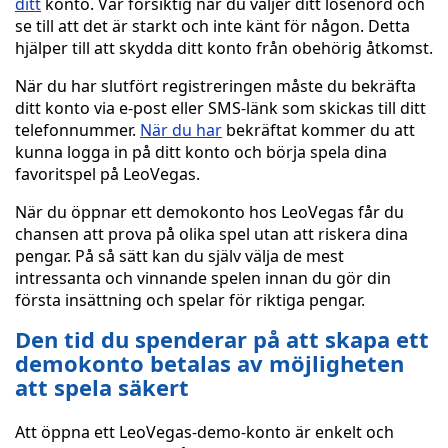
ditt
konto. Var försiktig när du väljer ditt lösenord och
se till att det är starkt och inte känt för någon. Detta
hjälper till att skydda ditt konto från obehörig åtkomst.
När du har slutfört registreringen måste du bekräfta
ditt konto via e-post eller SMS-länk som skickas till ditt
telefonnummer.
När du har
bekräftat kommer du att
kunna logga in på ditt konto och börja spela dina
favoritspel på LeoVegas.
När du öppnar ett demokonto hos LeoVegas får du
chansen att prova på olika spel utan att riskera dina
pengar. På så sätt kan du själv välja de mest
intressanta och vinnande spelen innan du gör din
första insättning och spelar för riktiga pengar.
Den tid du spenderar på att skapa ett
demokonto betalas av möjligheten
att spela säkert
Att öppna ett LeoVegas-demo-konto är enkelt och