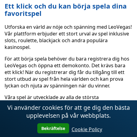
Ett klick och du kan börja spela dina
favoritspel
Utforska en värld av nöje och spänning med LeoVegas!
Vår plattform erbjuder ett stort urval av spel inklusive
slots, roulette, blackjack och andra populära
kasinospel.
För att börja spela behöver du bara registrera dig hos
LeoVegas och öppna ett demokonto. Det krävs bara
ett klick! När du registrerar dig får du tillgång till ett
stort utbud av spel från hela världen och kan prova
lyckan och njuta av spänningen när du vinner.
Våra spel är utvecklade av alla de största
mjukvaruleverantörerna så att du kan vara säker på
Vi använder cookies för att ge dig den bästa
kvalitet och rättvist spel. Vi erbjuder flexibla insatser
upplevelsen på vår webbplats.
och höga utbetalningsprocent så att alla spelare kan
njuta av spelet efter eget tycke och förmåga.
Bekräftelse
Cookie Policy
LeoVegas erbjuder också olika bonusar och kampanjer