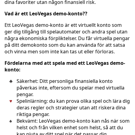
dina favoriter utan någon finansiell risk.
Vad är ett LeoVegas demo-konto??
Ett LeoVegas demo-konto är ett virtuellt konto som
ger dig tillgång till spelautomater och andra spel utan
några ekonomiska förpliktelser. Du får virtuella pengar
på ditt demokonto som du kan använda för att satsa
och vinna men som inte kan tas ut eller förloras.
Fördelarna med att spela med ett LeoVegas demo-
konto:
Säkerhet: Ditt personliga finansiella konto
påverkas inte, eftersom du spelar med virtuella
pengar.
Spelinlärning: du kan prova olika spel och lära dig
deras regler och strategier utan att riskera dina
riktiga pengar.
Bekvämt: LeoVegas demo-konto kan nås när som
helst och från vilken enhet som helst, så att du
kan njuta av ditt spel när det passar dig.