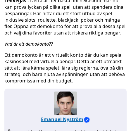
LeoVegas
- Detta är det bästa onlinekasinot, där du
kan prova lyckan på olika spel, utan att spendera dina
besparingar. Här hittar du ett stort utbud av spel
inklusive slots, roulette, blackjack, poker och många
fler. Öppna ett demokonto för att prova alla dessa spel
och välj dina favoriter utan att riskera riktiga pengar.
Vad är ett demokonto??
Ett demokonto är ett virtuellt konto där du kan spela
kasinospel med virtuella pengar. Detta är ett utmärkt
sätt att lära känna spelet, lära sig reglerna, öva på din
strategi och bara njuta av spänningen utan att behöva
kompromissa med din budget.
Emanuel Nyström