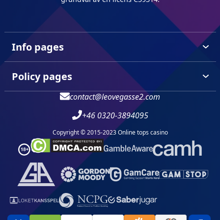
Info pages
Policy pages
contact@leovegasse2.com
+46 0320-3894095
Copyright © 2015-2023 Online tops casino