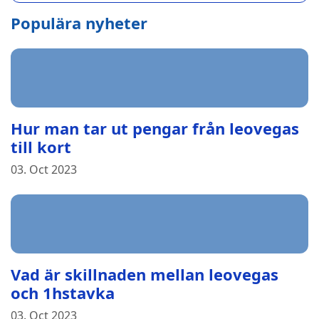
för dig själv och hålla fast vid den, och
ta pauser för att undvika att bli alltför
Populära nyheter
investerad i spelet.
Kom ihåg att alltid spela ansvarsfullt
och aldrig spendera mer
än vad du har
råd att förlora.
Hur man tar ut pengar från leovegas
till kort
03. Oct 2023
Vad är skillnaden mellan leovegas
och 1hstavka
03. Oct 2023