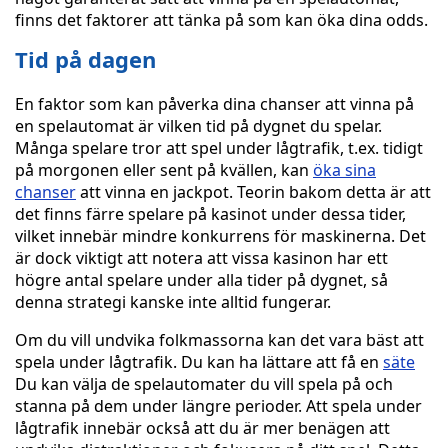
finns det faktorer att tänka på som kan öka dina odds.
Tid på dagen
En faktor som kan påverka dina chanser att vinna på
en spelautomat är vilken tid på dygnet du spelar.
Många spelare tror att spel under lågtrafik, t.ex. tidigt
på morgonen eller sent på kvällen, kan
öka sina
chanser
att vinna en jackpot. Teorin bakom detta är att
det finns färre spelare på kasinot under dessa tider,
vilket innebär mindre konkurrens för maskinerna. Det
är dock viktigt att notera att vissa kasinon har ett
högre antal spelare under alla tider på dygnet, så
denna strategi kanske inte alltid fungerar.
Om du vill undvika folkmassorna kan det vara bäst att
spela under lågtrafik. Du kan ha lättare att få en
säte
Du kan välja de spelautomater du vill spela på och
stanna på dem under längre perioder. Att spela under
lågtrafik innebär också att du är mer benägen att