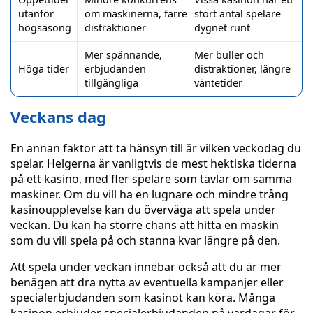
utanför
om maskinerna, färre
stort antal spelare
högsäsong
distraktioner
dygnet runt
Mer spännande,
Mer buller och
Höga tider
erbjudanden
distraktioner, längre
tillgängliga
väntetider
Veckans dag
En annan faktor att ta hänsyn till är vilken veckodag du
spelar. Helgerna är vanligtvis de mest hektiska tiderna
på ett kasino, med fler spelare som tävlar om samma
maskiner. Om du vill ha en lugnare och mindre trång
kasinoupplevelse kan du överväga att spela under
veckan. Du kan ha större chans att hitta en maskin
som du vill spela på och stanna kvar längre på den.
Att spela under veckan innebär också att du är mer
benägen att dra nytta av eventuella kampanjer eller
specialerbjudanden som kasinot kan köra. Många