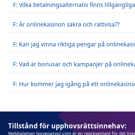
S: Onlinekasinon erbjuder ett brett utbud av spel, i
och har ett gott rykte bland spelarna.
F: Vilka betalningsalternativ finns tillgängli
dealer-spel och sportbetting. Varje onlinekasino ka
kontrollera spelutbudet innan du registrerar dig.
S: Onlinekasinon erbjuder vanligtvis en mängd olika 
F: Är onlinekasinon säkra och rättvisa??
plånböcker och banköverföringar. Vissa onlinekasin
att välja ett onlinekasino som erbjuder betalningsa
S: De flesta välrenommerade onlinekasinon använder
F: Kan jag vinna riktiga pengar på onlinekas
hackare och cyberbrottslingar. Dessutom måste lice
standarder för rättvisa och säkerhet. Det är dock all
recensioner från andra spelare innan du registrerar
S: Ja, många onlinekasinon tillåter spelare att vinn
F: Vad är bonusar och kampanjer på onlinek
viktigt att komma ihåg att spel innebär risk och att
spela ansvarsfullt och satsa bara vad
som du har r
S: Onlinekasinon erbjuder ofta
bonusar och kampa
F: Hur kommer jag igång på ett onlinekasino
bonusar kan inkludera välkomstbonusar, gratissnu
villkoren för bonusar och kampanjer innan du ac
eller andra begränsningar.
S: För att komma igång på ett online casino måste 
en insättning kan du börja spela dina favoritspel. Se 
reglerat, erbjuder ett brett utbud av spel och erbju
Tillstånd för upphovsrättsinnehav:
Webbplatsen leovegasse2.com är en representant för det licen