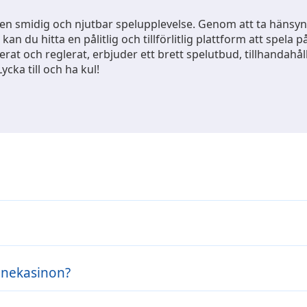
 en smidig och njutbar spelupplevelse. Genom att ta hänsyn 
an du hitta en pålitlig och tillförlitlig plattform att spela 
ierat och reglerat, erbjuder ett brett spelutbud, tillhandahål
ycka till och ha kul!
det möjligt för spelare att
spela kasinospel
från sin dator
utbud av spel, inklusive slots, bordsspel och live dealer-
ill faktorer som licens och reglering, säkerhet, spelutbud,
linekasinon?
kte. Leta efter onlinekasinon som är licensierade och
naste krypteringstekniken för att skydda din personliga
ud av spel, erbjuder snabba och säkra betalningsalternativ