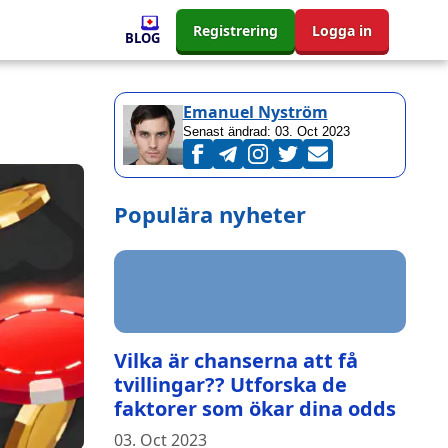
Registrering
Logga in
BLOG
Emanuel Nyström
Senast ändrad:
03. Oct 2023
Populära nyheter
Vilka är chanserna att få
tvillingar?? Utforska de
faktorer som ökar dina odds
03. Oct 2023