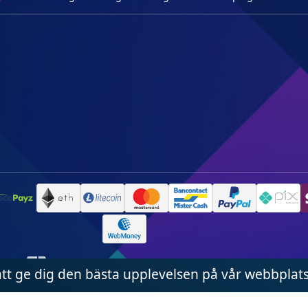
att ge dig den bästa upplevelsen på vår webbplats
Copyright © 2015-2023 Online tops casino