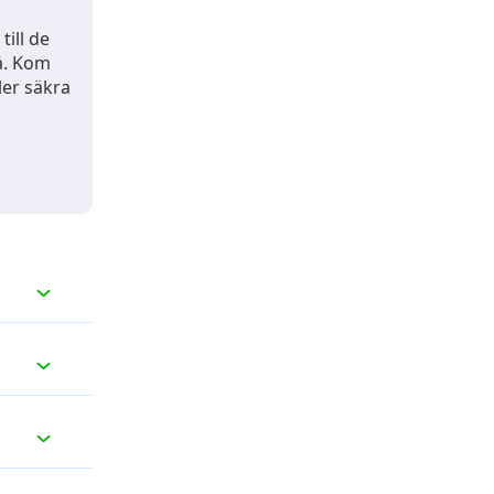
till de
på. Kom
ler säkra