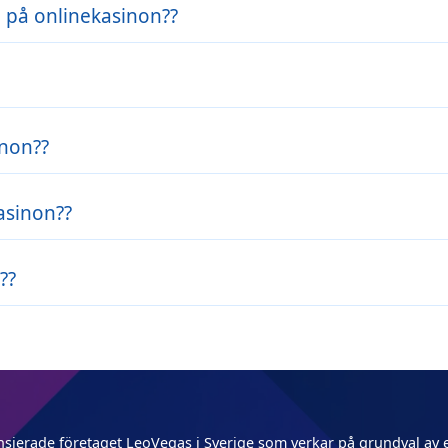
nklusive slots, bordsspel som blackjack och roulette, live
ga på onlinekasinon??
n erbjuda ett annat urval av spel, så var noga med att
betalningsalternativ, inklusive kredit-/betalkort, e-
on kan också acceptera kryptovalutor som Bitcoin. Se till
lternativ som är bekväma och säkra för dig.
 SSL-kryptering för att skydda sina spelares data från
inon??
nsierade och reglerade onlinekasinon följa strikta
tid en bra idé att göra lite efterforskningar och läsa
 dig på ett onlinekasino.
a riktiga pengar genom att spela deras spel. Det är dock
asinon??
 det inte finns någon garanti för att vinna. Var noga med att
åd med
att förlora.
njer
för att locka nya spelare och behålla befintliga. Dessa
??
rr och cashback-erbjudanden. Var noga med att läsa
cepterar dem, eftersom de kan komma med omsättningskra
du skapa ett konto och göra en insättning. När du har gjort
till att välja ett onlinekasino som är licensierat och
der säkra betalningsalternativ.
sierade företaget LeoVegas i Sverige som verkar på grundval av e