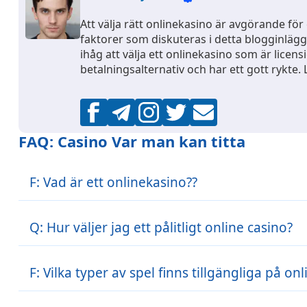
Att välja rätt onlinekasino är avgörande för
faktorer som diskuteras i detta blogginlägg k
ihåg att välja ett onlinekasino som är licens
betalningsalternativ och har ett gott rykte. L
FAQ: Casino Var man kan titta
F: Vad är ett onlinekasino??
S: Ett onlinekasino är en virtuell plattform som gör 
Q: Hur väljer jag ett pålitligt online casino?
eller mobila enhet. Onlinekasinon erbjuder ett brett 
spel.
S: När du väljer ett onlinekasino ska du ta hänsyn t
F: Vilka typer av spel finns tillgängliga på on
bonusar och kampanjer, betalningsalternativ och ry
reglerade av ansedda myndigheter, använder den se
och finansiella information, erbjuder ett brett utb