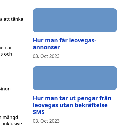
a att tänka
Hur man får leovegas-
annonser
men är
is och
03. Oct 2023
sinon
Hur man tar ut pengar från
leovegas utan bekräftelse
SMS
 en mängd
03. Oct 2023
, inklusive