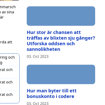
rammarsch
 av sina
här
Hur stor är chansen att
träffas av blixten sju gånger?
ärda att
Utforska oddsen och
sannolikheten
03. Oct 2023
ering och
ng
erat och
t
erat och
t
Hur man byter till ett
erat och
bonuskonto i codere
t
03. Oct 2023