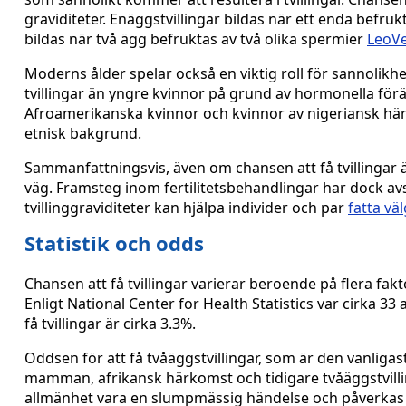
graviditeter. Enäggstvillingar bildas när ett enda befruk
bildas när två ägg befruktas av två olika spermier
LeoV
Moderns ålder spelar också en viktig roll för sannolikhe
tvillingar än yngre kvinnor på grund av hormonella förän
Afroamerikanska kvinnor och kvinnor av nigeriansk här
etnisk bakgrund.
Sammanfattningsvis, även om chansen att få tvillingar är r
väg. Framsteg inom fertilitetsbehandlingar har dock avse
tvillinggraviditeter kan hjälpa individer och par
fatta vä
Statistik och odds
Chansen att få tvillingar varierar beroende på flera fakto
Enligt National Center for Health Statistics var cirka 33 
få tvillingar är cirka 3.3%.
Oddsen för att få tvåäggstvillingar, som är den vanligas
mamman, afrikansk härkomst och tidigare tvåäggstvillin
allmänhet vara en slumpmässig händelse och påverkas in