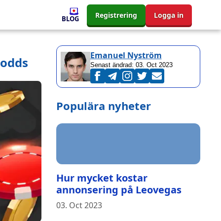
Registrering
Logga in
BLOG
Emanuel Nyström
 odds
Senast ändrad:
03. Oct 2023
Populära nyheter
Hur mycket kostar
annonsering på Leovegas
03. Oct 2023