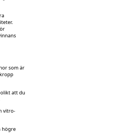
ra
teter.
för
vinnans
nnor som är
s kropp
olikt att du
.
 vitro-
n högre