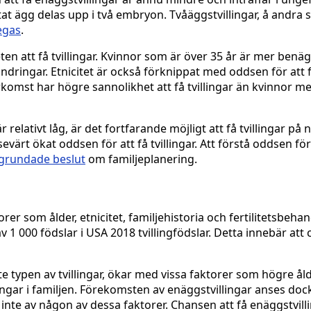
tat ägg delas upp i två embryon. Tvåäggstvillingar, å andra 
egas
.
ten att få tvillingar. Kvinnor som är över 35 år är mer benäg
dringar. Etnicitet är också förknippat med oddsen för att få 
komst har högre sannolikhet att få tvillingar än kvinnor 
elativt låg, är det fortfarande möjligt att få tvillingar på n
värt ökat oddsen för att få tvillingar. Att förstå oddsen för
lgrundade beslut
om familjeplanering.
rer som ålder, etnicitet, familjehistoria och fertilitetsbehan
av 1 000 födslar i USA 2018 tvillingfödslar. Detta innebär att
te typen av tvillingar, ökar med vissa faktorer som högre ål
gar i familjen. Förekomsten av enäggstvillingar anses dock
te av någon av dessa faktorer. Chansen att få enäggstvilli