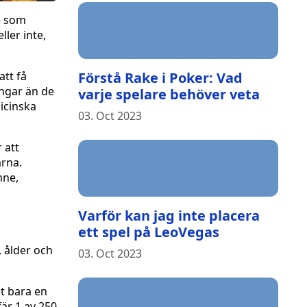
de som
ller inte,
att få
Förstå Rake i Poker: Vad
ingar än de
varje spelare behöver veta
dicinska
03. Oct 2023
 att
arna.
mne,
Varför kan jag inte placera
ett spel på LeoVegas
, ålder och
03. Oct 2023
et bara en
fär 1 av 250