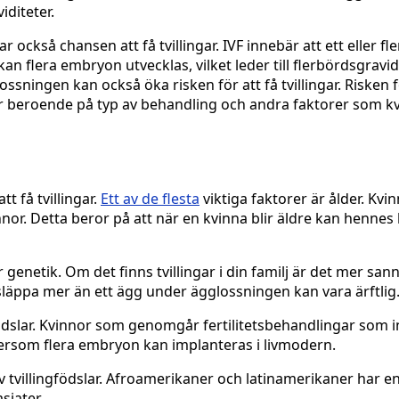
diteter.
r också chansen att få tvillingar. IVF innebär att ett eller fle
an flera embryon utvecklas, vilket leder till flerbördsgravidi
sningen kan också öka risken för att få tvillingar. Risken 
erar beroende på typ av behandling och andra faktorer som k
t få tvillingar.
Ett av de flesta
viktiga faktorer är ålder. Kvi
vinnor. Detta beror på att när en kvinna blir äldre kan henne
genetik. Om det finns tvillingar i din familj är det mer sann
t släppa mer än ett ägg under ägglossningen kan vara ärftlig
födslar. Kvinnor som genomgår fertilitetsbehandlingar som in
 eftersom flera embryon kan implanteras i livmodern.
v tvillingfödslar. Afroamerikaner och latinamerikaner har e
siater.