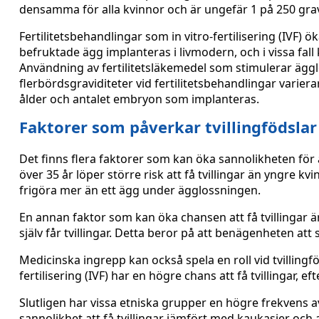
densamma för alla kvinnor och är ungefär 1 på 250 gravi
Fertilitetsbehandlingar som in vitro-fertilisering (IVF) öka
befruktade ägg implanteras i livmodern, och i vissa fall k
Användning av fertilitetsläkemedel som stimulerar ägglos
flerbördsgraviditeter vid fertilitetsbehandlingar vari
ålder och antalet embryon som implanteras.
Faktorer som påverkar tvillingfödslar
Det finns flera faktorer som kan öka sannolikheten för at
över 35 år löper större risk att få tvillingar än yngre k
frigöra mer än ett ägg under ägglossningen.
En annan faktor som kan öka chansen att få tvillingar är 
själv får tvillingar. Detta beror på att benägenheten at
Medicinska ingrepp kan också spela en roll vid tvilling
fertilisering (IVF) har en högre chans att få tvillingar,
Slutligen har vissa etniska grupper en högre frekvens a
sannolikhet att få tvillingar jämfört med kaukasier och a