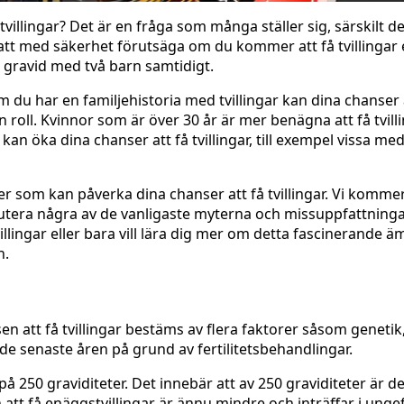
villingar? Det är en fråga som många ställer sig, särskilt 
 att med säkerhet förutsäga om du kommer att få tvillingar e
 gravid med två barn samtidigt.
 du har en familjehistoria med tvillingar kan dina chanser 
 roll. Kvinnor som är över 30 år är mer benägna att få tvill
n öka dina chanser att få tvillingar, till exempel vissa me
rer som kan påverka dina chanser att få tvillingar. Vi kommer
kutera några av de vanligaste myterna och missuppfattning
llingar eller bara vill lära dig mer om detta fascinerande ä
n.
sen att få tvillingar bestäms av flera faktorer såsom genetik
 de senaste åren på grund av fertilitetsbehandlingar.
 på 250 graviditeter. Det innebär att av 250 graviditeter är d
 att få enäggstvillingar är ännu mindre och inträffar i unge