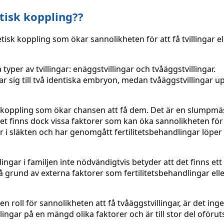
etisk koppling??
etisk koppling som ökar sannolikheten för att få tvillingar e
å typer av tvillingar: enäggstvillingar och tvåäggstvillingar.
ar sig till två identiska embryon, medan tvåäggstvillingar u
sk koppling som ökar chansen att få dem. Det är en slumpmä
Det finns dock vissa faktorer som kan öka sannolikheten för 
ar i släkten och har genomgått fertilitetsbehandlingar löper t
rlingar i familjen inte nödvändigtvis betyder att det finns ett
 på grund av externa faktorer som fertilitetsbehandlingar ell
n roll för sannolikheten att få tvåäggstvillingar, är det inge
rlingar på en mängd olika faktorer och är till stor del oförut