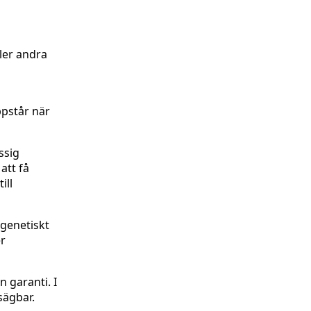
ller andra
ppstår när
ssig
att få
ill
 genetiskt
er
n garanti. I
sägbar.