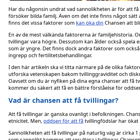
Har du någonsin undrat vad sannolikheten är för att få t
försöker bilda familj. Även om det inte finns något sätt
finns det vissa faktorer som
kan öka din
Chansen att bli
En av de mest välkända faktorerna är familjehistoria. Om
tvillingar vara högre. Dessutom kan ålder också spela en
som är yngre. Det finns dock andra faktorer som också ka
ingrepp och fertilitetsbehandlingar.
I den här artikeln ska vi titta närmare på de olika fakto
utforska vetenskapen bakom tvillinggraviditet och dis
Oavsett om du är nyfiken på dina egna chanser att få tvi
kommer du säkert att få en bättre förståelse för oddse
Vad är chansen att få tvillingar?
Att få tvillingar är ganska ovanligt i befolkningen. Chan
etnicitet. Men,
oddsen för att få
tvillingfödslar har ökat
Sannolikheten att få tvillingar på naturlig väg är cirka 1
som sannolikt kommer att resultera i tvillingar. Chansen