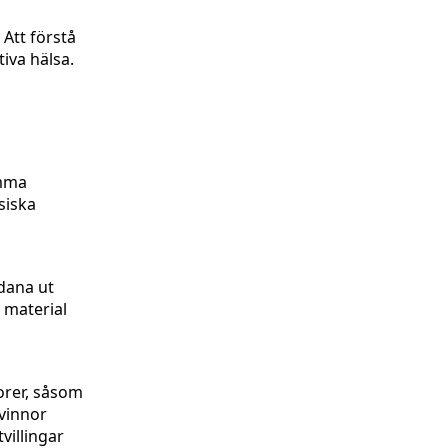
 Att förstå
iva hälsa.
amma
siska
adana ut
t material
orer, såsom
Kvinnor
villingar