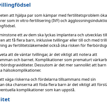
illingfödsel
heten att hjälpa par som kämpar med fertilitetsproblem öka
er som in vitro-fertilisering (IVF) och ägglossningsindukti
ngfödsel.
instone ett av dem ska lyckas implantera och utvecklas till
 att få flera barn, inklusive tvillingar eller till och med trill
 av fertilitetsläkemedel också öka risken för flerbördsgra
a att de väntar tvillingar, är det viktigt att notera att
 mamman och barnet. Komplikationer som prematurt värkarb
erbördsgraviditeter. Dessutom är det mer sannolikt att barn
ra hälsokomplikationer.
 att väga riskerna och fördelarna tillsammans med sin
an öka chanserna att föda flera barn är det viktigt att först
 eventuella komplikationer som kan uppstå.
itet