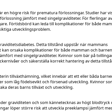
r en högre risk för prematura förlossningar. Studier har vis
 förlossning jämfört med singelgraviditeter. För flerlingar a
terligare. Förtidsbörd kan leda till komplikationer för både 
siktiga utvecklingsproblem.
graviditetsdiabetes. Detta tillstånd uppstår när mammans
lket kan orsaka komplikationer för både mamman och barnen
 jämfört med singelgraviditeter. Kvinnor som bär på tvillinga
kernivåer och säkerställa korrekt hantering av detta tillst
uterin tillväxthämning, vilket innebär att ett eller båda barn
oner som låg födelsevikt och försenad utveckling. Kvinnor s
aka deras barns tillväxt och utveckling.
 under graviditeten och som kännetecknas av högt blodtryck
ingar löper större risk att utveckla preeklampsi jämfört me