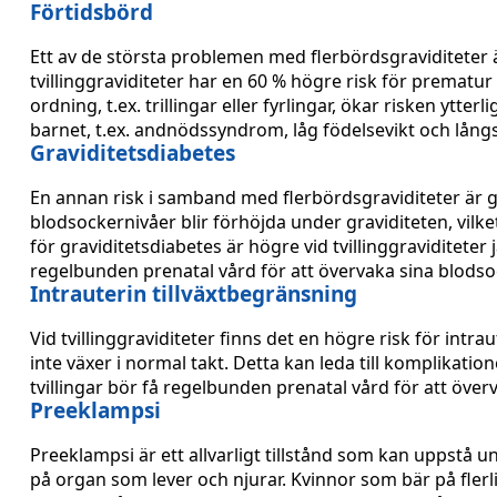
Förtidsbörd
Ett av de största problemen med flerbördsgraviditeter ä
tvillinggraviditeter har en 60 % högre risk för prematur
ordning, t.ex. trillingar eller fyrlingar, ökar risken yt
barnet, t.ex. andnödssyndrom, låg födelsevikt och lång
Graviditetsdiabetes
En annan risk i samband med flerbördsgraviditeter är 
blodsockernivåer blir förhöjda under graviditeten, vi
för graviditetsdiabetes är högre vid tvillinggraviditeter
regelbunden prenatal vård för att övervaka sina blodsoc
Intrauterin tillväxtbegränsning
Vid tvillinggraviditeter finns det en högre risk för intra
inte växer i normal takt. Detta kan leda till komplikati
tvillingar bör få regelbunden prenatal vård för att överv
Preeklampsi
Preeklampsi är ett allvarligt tillstånd som kan uppstå
på organ som lever och njurar. Kvinnor som bär på flerl