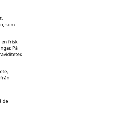
t.
on, som
 en frisk
ingar. På
viditeter.
ete,
 från
å de