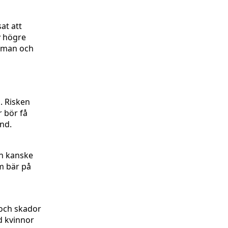
at att
v högre
mamman och
. Risken
r bör få
ånd.
en kanske
om bär på
 och skador
d kvinnor