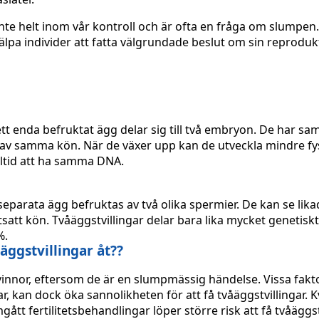
r inte helt inom vår kontroll och är ofta en fråga om slumpen.
älpa individer att fatta välgrundade beslut om sin reprodukt
r ett enda befruktat ägg delar sig till två embryon. De har s
d av samma kön. När de växer upp kan de utveckla mindre fy
lltid att ha samma DNA.
vå separata ägg befruktas av två olika spermier. De kan se lik
tsatt kön. Tvåäggstvillingar delar bara lika mycket genetisk
%.
äggstvillingar åt??
vinnor, eftersom de är en slumpmässig händelse. Vissa fakt
ar, kan dock öka sannolikheten för att få tvåäggstvillingar. 
mgått fertilitetsbehandlingar löper större risk att få tvåäggst