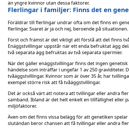
än yngre kvinnor utan dessa faktorer.
Flerlingar i familjer: Finns det en gen
Föräldrar till flerlingar undrar ofta om det finns en gen
flerlingar. Svaret är ja och nej, beroende på situationen.
Först och främst är det viktigt att förstå att det finns tv
Enäggstvillingar uppstår när ett enda befruktat ägg del
två separata ägg befruktas av två separata spermier.
När det gäller enäggstvillingar finns det ingen geneti
händelse som inträffar i ungefär 1 av 250 graviditeter. 
tvåäggstvillingar. Kvinnor som är över 35 år, har tvilling
exempel större risk att få tvåäggstvillingar.
Det är också värt att notera att tvillingar eller andra fle
samband. Ibland är det helt enkelt en tillfällighet eller
miljöfaktorer.
Även om det finns vissa belägg för att genetiken spelar e
slutändan beror chansen att få tvillingar eller andra fle