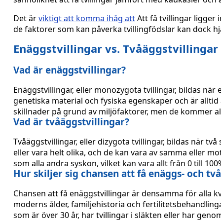
Det är
viktigt att komma ihåg att
Att få tvillingar ligge
de faktorer som kan påverka tvillingfödslar kan dock hj
Enäggstvillingar vs. Tvåäggstvillingar
Vad är enäggstvillingar?
Enäggstvillingar, eller monozygota tvillingar, bildas nä
genetiska material och fysiska egenskaper och är allti
skillnader på grund av miljöfaktorer, men de kommer a
Vad är tvåäggstvillingar?
Tvåäggstvillingar, eller dizygota tvillingar, bildas när t
eller vara helt olika, och de kan vara av samma eller mo
som alla andra syskon, vilket kan vara allt från 0 till 100
Hur skiljer sig chansen att få enäggs- och två
Chansen att få enäggstvillingar är densamma för alla k
moderns ålder, familjehistoria och fertilitetsbehandling
som är över 30 år, har tvillingar i släkten eller har geno