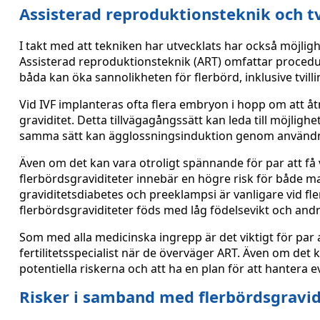
Assisterad reproduktionsteknik och tv
I takt med att tekniken har utvecklats har också möjlig
Assisterad reproduktionsteknik (ART) omfattar procedur
båda kan öka sannolikheten för flerbörd, inklusive tvilli
Vid IVF implanteras ofta flera embryon i hopp om att åtm
graviditet. Detta tillvägagångssätt kan leda till möjligheten
samma sätt kan ägglossningsinduktion genom användning
Även om det kan vara otroligt spännande för par att få vet
flerbördsgraviditeter innebär en högre risk för både
graviditetsdiabetes och preeklampsi är vanligare vid fl
flerbördsgraviditeter föds med låg födelsevikt och and
Som med alla medicinska ingrepp är det viktigt för par
fertilitetsspecialist när de överväger ART. Även om det k
potentiella riskerna och att ha en plan för att hantera
Risker i samband med flerbördsgravid