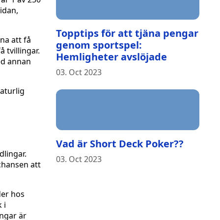
sidan,
Topptips för att tjäna pengar
na att få
genom sportspel:
tvillingar.
Hemligheter avslöjade
med annan
03. Oct 2023
aturlig
Vad är Short Deck Poker??
dlingar.
03. Oct 2023
 chansen att
der hos
 i
ngar är