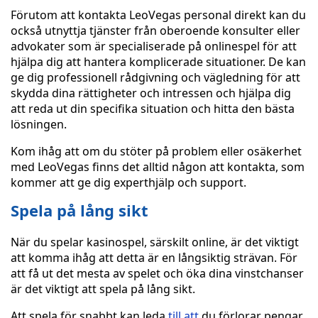
Förutom att kontakta LeoVegas personal direkt kan du
också utnyttja tjänster från oberoende konsulter eller
advokater som är specialiserade på onlinespel för att
hjälpa dig att hantera komplicerade situationer. De kan
ge dig professionell rådgivning och vägledning för att
skydda dina rättigheter och intressen och hjälpa dig
att reda ut din specifika situation och hitta den bästa
lösningen.
Kom ihåg att om du stöter på problem eller osäkerhet
med LeoVegas finns det alltid någon att kontakta, som
kommer att ge dig experthjälp och support.
Spela på lång sikt
När du spelar kasinospel, särskilt online, är det viktigt
att komma ihåg att detta är en långsiktig strävan. För
att få ut det mesta av spelet och öka dina vinstchanser
är det viktigt att spela på lång sikt.
Att spela för snabbt kan leda
till att
du förlorar pengar