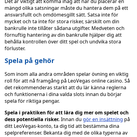
Det är viktigt att komma ihåg att när du placerar en
mängd olika satsningar måste du hantera dem på ett
ansvarsfullt och omdömesgillt sätt. Satsa inte för
mycket och ta inte för stora risker, särskilt om din
bankrulle inte tillåter sådana utgifter. Medveten och
förnuftig hantering av din bankrulle hjälper dig att
behålla kontrollen över ditt spel och undvika stora
förluster.
Spela på gehör
Som inom alla andra områden spelar övning en viktig
roll för att nå framgång på LeoVegas online casino. Så
det rekommenderas starkt att du lär känna reglerna
och funktionerna i dina valda slots innan du börjar
spela för riktiga pengar.
Spela i praktiken för att lära dig mer om spelet och
dess potentiella risker.
Innan du
gör en insättning
på
ditt LeoVegas-konto, ta dig tid att bestämma dina
spelpreferenser. Bekanta dig med de olika typerna av