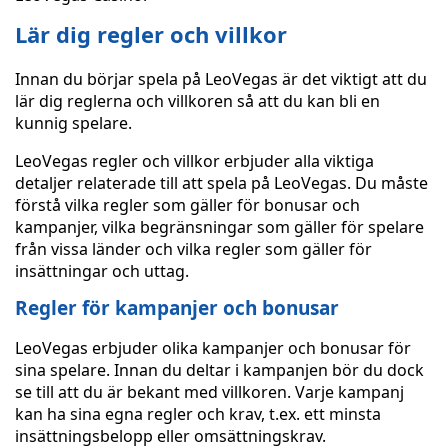
Lär dig regler och villkor
Innan du börjar spela på LeoVegas är det viktigt att du
lär dig reglerna och villkoren så att du kan bli en
kunnig spelare.
LeoVegas regler och villkor erbjuder alla viktiga
detaljer relaterade till att spela på LeoVegas. Du måste
förstå vilka regler som gäller för bonusar och
kampanjer, vilka begränsningar som gäller för spelare
från vissa länder och vilka regler som gäller för
insättningar och uttag.
Regler för kampanjer och bonusar
LeoVegas erbjuder olika kampanjer och bonusar för
sina spelare. Innan du deltar i kampanjen bör du dock
se till att du är bekant med villkoren. Varje kampanj
kan ha sina egna regler och krav, t.ex. ett minsta
insättningsbelopp eller omsättningskrav.