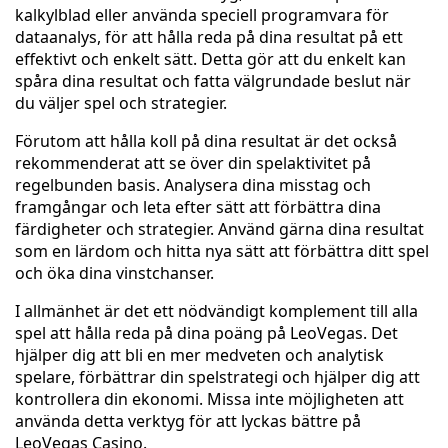
kalkylblad eller använda speciell programvara för
dataanalys, för att hålla reda på dina resultat på ett
effektivt och enkelt sätt. Detta gör att du enkelt kan
spåra dina resultat och fatta välgrundade beslut när
du väljer spel och strategier.
Förutom att hålla koll på dina resultat är det också
rekommenderat att se över din spelaktivitet på
regelbunden basis. Analysera dina misstag och
framgångar och leta efter sätt att förbättra dina
färdigheter och strategier. Använd gärna dina resultat
som en lärdom och hitta nya sätt att förbättra ditt spel
och öka dina vinstchanser.
I allmänhet är det ett nödvändigt komplement till alla
spel att hålla reda på dina poäng på LeoVegas. Det
hjälper dig att bli en mer medveten och analytisk
spelare, förbättrar din spelstrategi och hjälper dig att
kontrollera din ekonomi. Missa inte möjligheten att
använda detta verktyg för att lyckas bättre på
LeoVegas Casino.