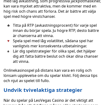
med låg avkastning, som progressiva jackpotmaskiner,
kan vara mycket attraktiva, men de kommer med en
hög risk och chans att förlora. Det är bättre att välja
spel med högre vinstchanser.
Titta på RTP (avkastningsprocent) för varje spel
innan du börjar spela. Ju högre RTP, desto bättre
är chanserna att vinna.
Spela spel med låg volatilitet, sådana spel har
vanligtvis mer konsekventa utbetalningar.
Lär dig spelstrategier för olika spel, det hjälper
dig att fatta bättre beslut och ökar dina chanser
att vinna.
Onlinekasinospel på distans kan vara en rolig och
lönsam upplevelse om du spelar klokt. Följ dessa tips
och njut av spelet till fullo.
Undvik tvivelaktiga strategier
När du spelar på LeoVegas Casino är det viktigt att