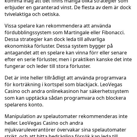
komma ihåg att det finns många olika strategier som
erbjuder en garanterad vinst. De flesta av dem är dock
tvivelaktiga och oetiska.
Vissa spelare kan rekommendera att använda
fördubblingssystem som Martingale eller Fibonacci.
Dessa strategier kan dock leda till allvarliga
ekonomiska förluster. Dessa system bygger på
antagandet att en spelare kan vinna förr eller senare
efter en serie förluster, men i praktiken kanske det inte
fungerar och leder till stora förluster.
Det är inte heller tillrådligt att använda programvara
för korträkning i kortspel som blackjack. LeoVegas
Casino och andra onlinekasinon har säkerhetssystem
som kan upptäcka sådan programvara och blockera
spelarens konto.
Manipulation av spelautomater rekommenderas inte
heller. LeoVegas Casino och andra
mjukvaruleverantörer övervakar sina spelautomater
strikt, och att hitta bedrägliga försök kan leda till