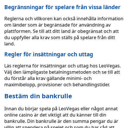
Begränsningar för spelare från vissa länder
Reglerna och villkoren kan också innehålla information
om länder som är begränsade för användning av
plattformen. Se till att ditt land är obegränsat och att
du uppfyller alla krav som ställs på spelare från ditt
land.
Regler för insättningar och uttag
Läs reglerna för insättningar och uttag hos LeoVegas.
Välj den lämpligaste betalningsmetoden och se till att
du förstår alla krav gällande minimi- och
maximibelopp, provisioner och behandlingstider.
Bestäm din bankrulle
Innan du börjar spela på LeoVegas eller något annat
online casino är det viktigt att du känner till din
bankrulle. Din bankrulle är den summa pengar du är
villig att spendera på spelet och som du har råd att