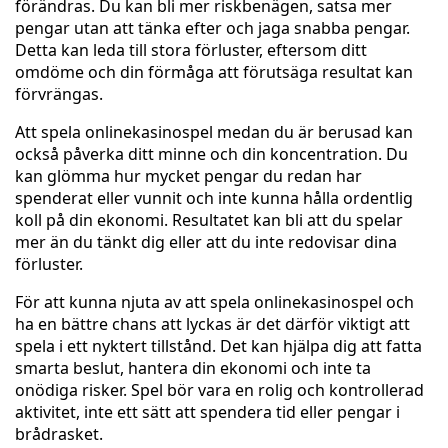
förändras. Du kan bli mer riskbenägen, satsa mer
pengar utan att tänka efter och jaga snabba pengar.
Detta kan leda till stora förluster, eftersom ditt
omdöme och din förmåga att förutsäga resultat kan
förvrängas.
Att spela onlinekasinospel medan du är berusad kan
också påverka ditt minne och din koncentration. Du
kan glömma hur mycket pengar du redan har
spenderat eller vunnit och inte kunna hålla ordentlig
koll på din ekonomi. Resultatet kan bli att du spelar
mer än du tänkt dig eller att du inte redovisar dina
förluster.
För att kunna njuta av att spela onlinekasinospel och
ha en bättre chans att lyckas är det därför viktigt att
spela i ett nyktert tillstånd. Det kan hjälpa dig att fatta
smarta beslut, hantera din ekonomi och inte ta
onödiga risker. Spel bör vara en rolig och kontrollerad
aktivitet, inte ett sätt att spendera tid eller pengar i
brådrasket.