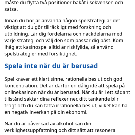
måste du flytta två positioner bakåt i sekvensen och
satsa.
Innan du börjar använda någon spelstrategi är det
viktigt att du gör tillräckligt med forskning och
utbildning. Lär dig fördelarna och nackdelarna med
varje strategi och välj den som passar dig bäst. Kom
ihåg att kasinospel alltid är riskfyllda, så använd
spelstrategier med försiktighet.
Spela inte när du är berusad
Spel kräver ett klart sinne, rationella beslut och god
koncentration. Det är därför en dålig idé att spela på
onlinekasinon när du är berusad. När du är i ett sådant
tillstånd saktar dina reflexer ner, ditt tänkande blir
trögt och du kan fatta irrationella beslut, vilket kan ha
en negativ inverkan på din ekonomi.
När du är påverkad av alkohol kan din
verklighetsuppfattning och ditt sätt att resonera