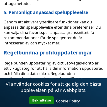
uttagsmetoder.
5. Personligt anpassad spelupplevelse
Genom att aktivera ytterligare funktioner kan du
anpassa din spelupplevelse efter dina preferenser. Du
kan välja dina favoritspel, anpassa gränssnittet, få
rekommendationer för de spelgenrer du är
intresserad av och mycket mer.
Regelbundna profiluppdateringar
Regelbunden uppdatering av ditt LeoVegas-konto är
ett viktigt steg för att hålla din information uppdaterad
och hålla dina data säkra. Regelbundna
profiluppdateringar gör att du kan hålla dig
Vi använder cookies för att ge dig den bästa
uppdaterad med alla nyheter och kampanjer som finns
tillgängliga på plattformen och säkerställa att din
upplevelsen på vår webbplats.
information förblir aktuell och korrekt.
Bekräftelse
Cookie Policy
En av de viktigaste aspekterna av