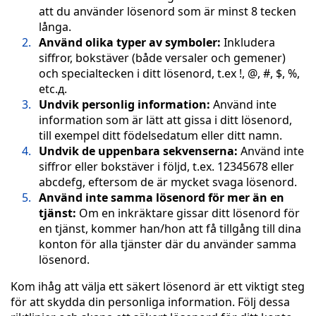
att du använder lösenord som är minst 8 tecken
långa.
Använd olika typer av symboler:
Inkludera
siffror, bokstäver (både versaler och gemener)
och specialtecken i ditt lösenord, t.ex !, @, #, $, %,
etc.д.
Undvik personlig information:
Använd inte
information som är lätt att gissa i ditt lösenord,
till exempel ditt födelsedatum eller ditt namn.
Undvik de uppenbara sekvenserna:
Använd inte
siffror eller bokstäver i följd, t.ex. 12345678 eller
abcdefg, eftersom de är mycket svaga lösenord.
Använd inte samma lösenord för mer än en
tjänst:
Om en inkräktare gissar ditt lösenord för
en tjänst, kommer han/hon att få tillgång till dina
konton för alla tjänster där du använder samma
lösenord.
Kom ihåg att välja ett säkert lösenord är ett viktigt steg
för att skydda din personliga information. Följ dessa