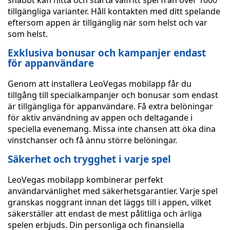
snabbt kan hitta och starta valfritt spel från över 1000
tillgängliga varianter. Håll kontakten med ditt spelande
eftersom appen är tillgänglig när som helst och var
som helst.
Exklusiva bonusar och kampanjer endast
för appanvändare
Genom att installera LeoVegas mobilapp får du
tillgång till specialkampanjer och bonusar som endast
är tillgängliga för appanvändare. Få extra belöningar
för aktiv användning av appen och deltagande i
speciella evenemang. Missa inte chansen att öka dina
vinstchanser och få ännu större belöningar.
Säkerhet och trygghet i varje spel
LeoVegas mobilapp kombinerar perfekt
användarvänlighet med säkerhetsgarantier. Varje spel
granskas noggrant innan det läggs till i appen, vilket
säkerställer att endast de mest pålitliga och ärliga
spelen erbjuds. Din personliga och finansiella