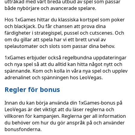
uttråkad med vårt breda utbud av spel som passar
både nybörjare och avancerade spelare.
Hos 1xGames hittar du klassiska kortspel som poker
och blackjack. Du får chansen att prova dina
färdigheter i strategispel, pussel och cutscenes. Och
om du gillar att spela har vi ett brett urval av
spelautomater och slots som passar dina behov.
1xGames erbjuder också regelbundna uppdateringar
och nya spel så att du alltid kan hitta något nytt och
spännande. Kom och kolla in våra nya spel och upplev
adrenalinet och spänningen hos LeoVegas.
Regler för bonus
Innan du kan börja använda din 1xGames-bonus på
LeoVegas är det viktigt att du läser reglerna och
villkoren för kampanjen. Reglerna ger all information
du behöver om hur du gör anspråk på och använder
bonusfonderna.