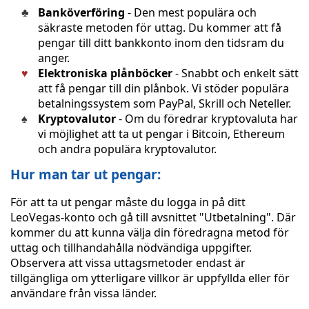
Banköverföring
- Den mest populära och
säkraste metoden för uttag. Du kommer att få
pengar till ditt bankkonto inom den tidsram du
anger.
Elektroniska plånböcker
- Snabbt och enkelt sätt
att få pengar till din plånbok. Vi stöder populära
betalningssystem som PayPal, Skrill och Neteller.
Kryptovalutor
- Om du föredrar kryptovaluta har
vi möjlighet att ta ut pengar i Bitcoin, Ethereum
och andra populära kryptovalutor.
Hur man tar ut pengar:
För att ta ut pengar måste du logga in på ditt
LeoVegas-konto och gå till avsnittet "Utbetalning". Där
kommer du att kunna välja din föredragna metod för
uttag och tillhandahålla nödvändiga uppgifter.
Observera att vissa uttagsmetoder endast är
tillgängliga om ytterligare villkor är uppfyllda eller för
användare från vissa länder.