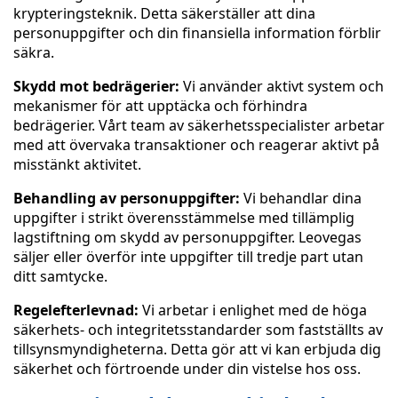
krypteringsteknik. Detta säkerställer att dina
personuppgifter och din finansiella information förblir
säkra.
Skydd mot bedrägerier:
Vi använder aktivt system och
mekanismer för att upptäcka och förhindra
bedrägerier. Vårt team av säkerhetsspecialister arbetar
med att övervaka transaktioner och reagerar aktivt på
misstänkt aktivitet.
Behandling av personuppgifter:
Vi behandlar dina
uppgifter i strikt överensstämmelse med tillämplig
lagstiftning om skydd av personuppgifter. Leovegas
säljer eller överför inte uppgifter till tredje part utan
ditt samtycke.
Regelefterlevnad:
Vi arbetar i enlighet med de höga
säkerhets- och integritetsstandarder som fastställts av
tillsynsmyndigheterna. Detta gör att vi kan erbjuda dig
säkerhet och förtroende under din vistelse hos oss.