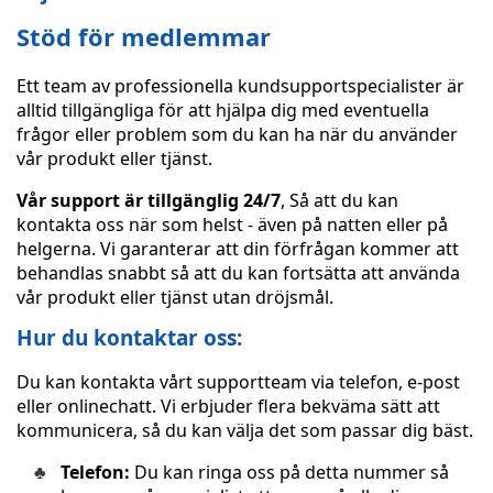
Stöd för medlemmar
Ett team av professionella kundsupportspecialister är
alltid tillgängliga för att hjälpa dig med eventuella
frågor eller problem som du kan ha när du använder
vår produkt eller tjänst.
Vår support är tillgänglig 24/7
, Så att du kan
kontakta oss när som helst - även på natten eller på
helgerna. Vi garanterar att din förfrågan kommer att
behandlas snabbt så att du kan fortsätta att använda
vår produkt eller tjänst utan dröjsmål.
Hur du kontaktar oss:
Du kan kontakta vårt supportteam via telefon, e-post
eller onlinechatt. Vi erbjuder flera bekväma sätt att
kommunicera, så du kan välja det som passar dig bäst.
Telefon:
Du kan ringa oss på detta nummer så