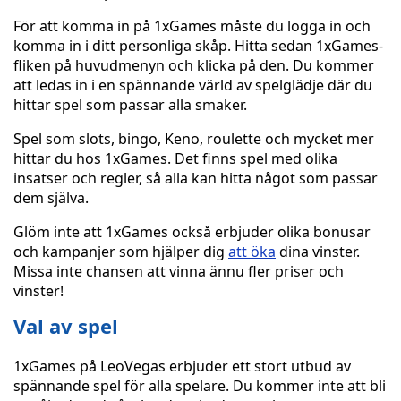
För att komma in på 1xGames måste du logga in och
komma in i ditt personliga skåp. Hitta sedan 1xGames-
fliken på huvudmenyn och klicka på den. Du kommer
att ledas in i en spännande värld av spelglädje där du
hittar spel som passar alla smaker.
Spel som slots, bingo, Keno, roulette och mycket mer
hittar du hos 1xGames. Det finns spel med olika
insatser och regler, så alla kan hitta något som passar
dem själva.
Glöm inte att 1xGames också erbjuder olika bonusar
och kampanjer som hjälper dig
att öka
dina vinster.
Missa inte chansen att vinna ännu fler priser och
vinster!
Val av spel
1xGames på LeoVegas erbjuder ett stort utbud av
spännande spel för alla spelare. Du kommer inte att bli