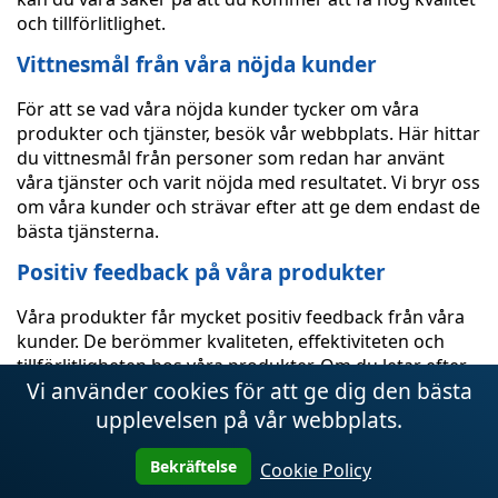
och tillförlitlighet.
Vittnesmål från våra nöjda kunder
För att se vad våra nöjda kunder tycker om våra
produkter och tjänster, besök vår webbplats. Här hittar
du vittnesmål från personer som redan har använt
våra tjänster och varit nöjda med resultatet. Vi bryr oss
om våra kunder och strävar efter att ge dem endast de
bästa tjänsterna.
Positiv feedback på våra produkter
Våra produkter får mycket positiv feedback från våra
kunder. De berömmer kvaliteten, effektiviteten och
tillförlitligheten hos våra produkter. Om du letar efter
Vi använder cookies för att ge dig den bästa
en tillförlitlig produkt, läs våra kunders omdömen för
att verifiera att våra produkter uppfyller dina krav.
upplevelsen på vår webbplats.
Betyg och recensioner av vårt företag
Bekräftelse
Cookie Policy