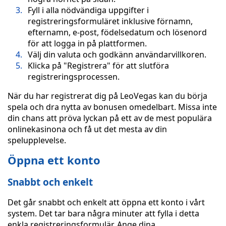
Fyll i alla nödvändiga uppgifter i
registreringsformuläret inklusive förnamn,
efternamn, e-post, födelsedatum och lösenord
för att logga in på plattformen.
Välj din valuta och godkänn användarvillkoren.
Klicka på "Registrera" för att slutföra
registreringsprocessen.
När du har registrerat dig på LeoVegas kan du börja
spela och dra nytta av bonusen omedelbart. Missa inte
din chans att pröva lyckan på ett av de mest populära
onlinekasinona och få ut det mesta av din
spelupplevelse.
Öppna ett konto
Snabbt och enkelt
Det går snabbt och enkelt att öppna ett konto i vårt
system. Det tar bara några minuter att fylla i detta
enkla registreringsformulär. Ange dina