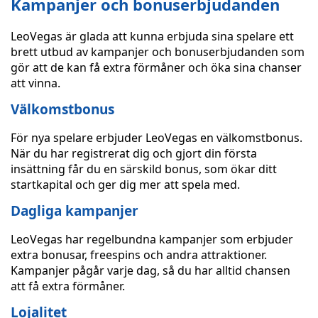
Kampanjer och bonuserbjudanden
LeoVegas är glada att kunna erbjuda sina spelare ett
brett utbud av kampanjer och bonuserbjudanden som
gör att de kan få extra förmåner och öka sina chanser
att vinna.
Välkomstbonus
För nya spelare erbjuder LeoVegas en välkomstbonus.
När du har registrerat dig och gjort din första
insättning får du en särskild bonus, som ökar ditt
startkapital och ger dig mer att spela med.
Dagliga kampanjer
LeoVegas har regelbundna kampanjer som erbjuder
extra bonusar, freespins och andra attraktioner.
Kampanjer pågår varje dag, så du har alltid chansen
att få extra förmåner.
Lojalitet