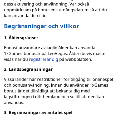
dess aktivering och användning. Var också
uppmärksam på bonusens utgångsdatum så att du
kan använda den i tid.
Begränsningar och villkor
1. Åldersgränser
Endast användare av laglig ålder kan använda
1xGames-bonusar på LeoVegas. Åldersbevis måste
visas när du
registrerar dig
på webbplatsen.
2. Landsbegränsningar
Vissa länder har restriktioner för tillgång till onlinespel
och bonusanvändning. Innan du använder 1xGames
bonus är det tillrådligt att bekanta dig med
lagstiftningen i ditt hemland och se till att den kan
användas.
3. Begränsningar av antalet spel