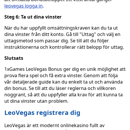
leovegas logga in
.
Steg 6: Ta ut dina vinster
När du har uppfyllt omsättningskraven kan du ta ut
dina vinster från ditt konto. Gå till "Uttag" och välj en
uttagsmetod som passar dig. Se till att du följer
instruktionerna och kontrollerar rätt belopp för uttag.
Slutsats
1xGames LeoVegas Bonus ger dig en unik möjlighet att
prova flera spel och få extra vinster. Genom att följa
vår detaljerade guide kan du enkelt ta ut och använda
din bonus. Se till att du läser reglerna och villkoren
noggrant, så att du uppfyller alla krav för att kunna ta
ut dina vinster utan problem.
LeoVegas registrera dig
LeoVegas är ett modernt onlinekasino fullt av