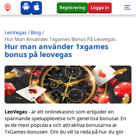
Registrering
Logga in
LeoVegas
/
Blog
/
Hur Man Använder 1xgames Bonus På Leovegas
Hur man använder 1xgames
bonus på leovegas
LeoVegas
- är ett onlinekasino som erbjuder en
spännande spelupplevelse och generösa bonusar. En
av de mest populära och attraktiva bonusarna är
1xGames-bonusen. Om du vill ta reda på hur du gör