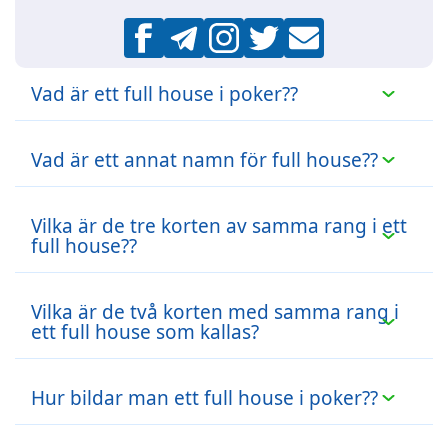
Vad är ett full house i poker??
Ett full house är en pokerhand som
Vad är ett annat namn för full house??
består av tre kort med en rang och två
kort med en annan rang.
Fullt hus är också känt som en "båt"
Vilka är de tre korten av samma rang i ett
eller en "full båt".
full house??
De tre korten med samma rang i ett full
Vilka är de två korten med samma rang i
house kallas för "trips" eller "three-of-a-
ett full house som kallas?
kind".
De två
kort med samma rang
korten i
Hur bildar man ett full house i poker??
ett full house kallas "par" eller "ett par
av".