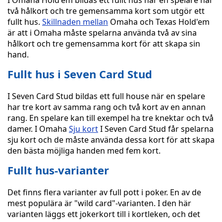
I Omaha Hold'em bildas ett fullt hus när en spelare har
två hålkort och tre gemensamma kort som utgör ett
fullt hus.
Skillnaden mellan
Omaha och Texas Hold'em
är att i Omaha måste spelarna använda två av sina
hålkort och tre gemensamma kort för att skapa sin
hand.
Fullt hus i Seven Card Stud
I Seven Card Stud bildas ett full house när en spelare
har tre kort av samma rang och två kort av en annan
rang. En spelare kan till exempel ha tre knektar och två
damer. I Omaha
Sju kort
I Seven Card Stud får spelarna
sju kort och de måste använda dessa kort för att skapa
den bästa möjliga handen med fem kort.
Fullt hus-varianter
Det finns flera varianter av full pott i poker. En av de
mest populära är "wild card"-varianten. I den här
varianten läggs ett jokerkort till i kortleken, och det