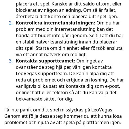
placera ett spel. Kanske är ditt saldo uttömt eller
blockerat av någon anledning. Om så är fallet,
återbetala ditt konto och placera ditt spel igen.
Kontrollera internetanslutningen:
Om du har
problem med din internetanslutning kan det
hända att budet inte går igenom. Se till att du har
en stabil nätverksanslutning innan du placerar
ditt spel. Starta om din enhet eller försök ansluta
via ett annat nätverk om möjligt.
Kontakta supportteamet:
Om inget av
ovanstående steg hjälper, vänligen kontakta
LeoVegas supportteam. De kan hjälpa dig att
reda ut problemet och erbjuda en lösning. De har
vanligtvis olika sätt att kontakta dig som e-post,
onlinechatt eller telefon så att du kan välja det
bekvämaste sättet för dig.
Få inte panik om ditt spel misslyckas på LeoVegas.
Genom att följa dessa steg kommer du att kunna lösa
problemet och njuta av att spela på plattformen igen.