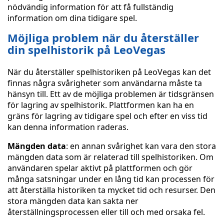
nödvändig information för att få fullständig
information om dina tidigare spel.
Möjliga problem när du återställer
din spelhistorik på LeoVegas
När du återställer spelhistoriken på LeoVegas kan det
finnas några svårigheter som användarna måste ta
hänsyn till. Ett av de möjliga problemen är tidsgränsen
för lagring av spelhistorik. Plattformen kan ha en
gräns för lagring av tidigare spel och efter en viss tid
kan denna information raderas.
Mängden data
: en annan svårighet kan vara den stora
mängden data som är relaterad till spelhistoriken. Om
användaren spelar aktivt på plattformen och gör
många satsningar under en lång tid kan processen för
att återställa historiken ta mycket tid och resurser. Den
stora mängden data kan sakta ner
återställningsprocessen eller till och med orsaka fel.