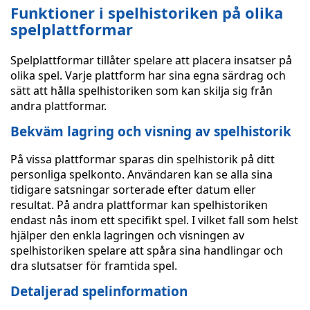
Funktioner i spelhistoriken på olika
spelplattformar
Spelplattformar tillåter spelare att placera insatser på
olika spel. Varje plattform har sina egna särdrag och
sätt att hålla spelhistoriken som kan skilja sig från
andra plattformar.
Bekväm lagring och visning av spelhistorik
På vissa plattformar sparas din spelhistorik på ditt
personliga spelkonto. Användaren kan se alla sina
tidigare satsningar sorterade efter datum eller
resultat. På andra plattformar kan spelhistoriken
endast nås inom ett specifikt spel. I vilket fall som helst
hjälper den enkla lagringen och visningen av
spelhistoriken spelare att spåra sina handlingar och
dra slutsatser för framtida spel.
Detaljerad spelinformation