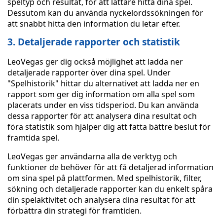
speltyp och resultat, för att lättare hitta dina spel.
Dessutom kan du använda nyckelordssökningen för
att snabbt hitta den information du letar efter.
3. Detaljerade rapporter och statistik
LeoVegas ger dig också möjlighet att ladda ner
detaljerade rapporter över dina spel. Under
"Spelhistorik" hittar du alternativet att ladda ner en
rapport som ger dig information om alla spel som
placerats under en viss tidsperiod. Du kan använda
dessa rapporter för att analysera dina resultat och
föra statistik som hjälper dig att fatta bättre beslut för
framtida spel.
LeoVegas ger användarna alla de verktyg och
funktioner de behöver för att få detaljerad information
om sina spel på plattformen. Med spelhistorik, filter,
sökning och detaljerade rapporter kan du enkelt spåra
din spelaktivitet och analysera dina resultat för att
förbättra din strategi för framtiden.