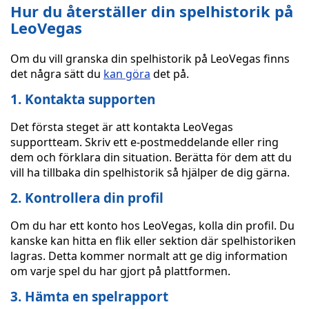
Hur du återställer din spelhistorik på
LeoVegas
Om du vill granska din spelhistorik på LeoVegas finns
det några sätt du
kan göra
det på.
1. Kontakta supporten
Det första steget är att kontakta LeoVegas
supportteam. Skriv ett e-postmeddelande eller ring
dem och förklara din situation. Berätta för dem att du
vill ha tillbaka din spelhistorik så hjälper de dig gärna.
2. Kontrollera din profil
Om du har ett konto hos LeoVegas, kolla din profil. Du
kanske kan hitta en flik eller sektion där spelhistoriken
lagras. Detta kommer normalt att ge dig information
om varje spel du har gjort på plattformen.
3. Hämta en spelrapport