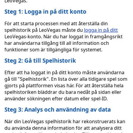
LeoVegas.
Steg 1: Logga in på ditt konto
För att starta processen med att återställa din
spelhistorik på LeoVegas måste du
logga in på ditt
LeoVegas-konto. När du har loggat in framgångsrikt
har användarna tillgång till all information och
funktioner som är tillgängliga för systemet.
Steg 2: Gå till Spelhistorik
Efter att ha loggat in på ditt konto måste användarna
gå till "Spelhistorik". En lista över alla tidigare spel som
gjorts på plattformen visas här. För att återställa hela
spelhistoriken bläddrar du bara nedåt på sidan eller
använder sökningen efter datum eller spel-ID.
Steg 3: Analys och användning av data
När din LeoVegas spelhistorik har rekonstruerats kan
du använda denna information för att analysera ditt