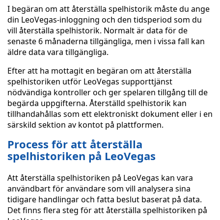
I begäran om att återställa spelhistorik måste du ange
din LeoVegas-inloggning och den tidsperiod som du
vill återställa spelhistorik. Normalt är data för de
senaste 6 månaderna tillgängliga, men i vissa fall kan
äldre data vara tillgängliga.
Efter att ha mottagit en begäran om att återställa
spelhistoriken utför LeoVegas supporttjänst
nödvändiga kontroller och ger spelaren tillgång till de
begärda uppgifterna. Återställd spelhistorik kan
tillhandahållas som ett elektroniskt dokument eller i en
särskild sektion av kontot på plattformen.
Process för att återställa
spelhistoriken på LeoVegas
Att återställa spelhistoriken på LeoVegas kan vara
användbart för användare som vill analysera sina
tidigare handlingar och fatta beslut baserat på data.
Det finns flera steg för att återställa spelhistoriken på