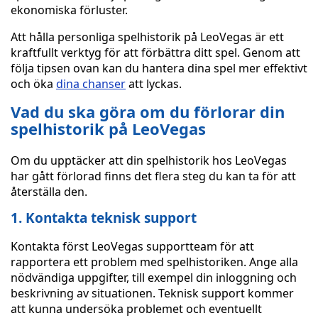
ekonomiska förluster.
Att hålla personliga spelhistorik på LeoVegas är ett
kraftfullt verktyg för att förbättra ditt spel. Genom att
följa tipsen ovan kan du hantera dina spel mer effektivt
och öka
dina chanser
att lyckas.
Vad du ska göra om du förlorar din
spelhistorik på LeoVegas
Om du upptäcker att din spelhistorik hos LeoVegas
har gått förlorad finns det flera steg du kan ta för att
återställa den.
1. Kontakta teknisk support
Kontakta först LeoVegas supportteam för att
rapportera ett problem med spelhistoriken. Ange alla
nödvändiga uppgifter, till exempel din inloggning och
beskrivning av situationen. Teknisk support kommer
att kunna undersöka problemet och eventuellt