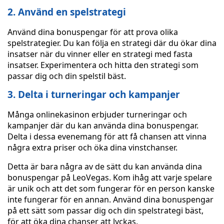
2. Använd en spelstrategi
Använd dina bonuspengar för att prova olika
spelstrategier. Du kan följa en strategi där du ökar dina
insatser när du vinner eller en strategi med fasta
insatser. Experimentera och hitta den strategi som
passar dig och din spelstil bäst.
3. Delta i turneringar och kampanjer
Många onlinekasinon erbjuder turneringar och
kampanjer där du kan använda dina bonuspengar.
Delta i dessa evenemang för att få chansen att vinna
några extra priser och öka dina vinstchanser.
Detta är bara några av de sätt du kan använda dina
bonuspengar på LeoVegas. Kom ihåg att varje spelare
är unik och att det som fungerar för en person kanske
inte fungerar för en annan. Använd dina bonuspengar
på ett sätt som passar dig och din spelstrategi bäst,
för att öka dina chanser att lyckas.