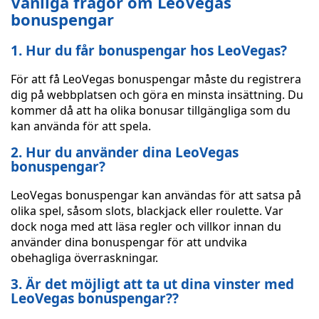
Vanliga frågor om LeoVegas
bonuspengar
1. Hur du får bonuspengar hos LeoVegas?
För att få LeoVegas bonuspengar måste du registrera
dig på webbplatsen och göra en minsta insättning. Du
kommer då att ha olika bonusar tillgängliga som du
kan använda för att spela.
2. Hur du använder dina LeoVegas
bonuspengar?
LeoVegas bonuspengar kan användas för att satsa på
olika spel, såsom slots, blackjack eller roulette. Var
dock noga med att läsa regler och villkor innan du
använder dina bonuspengar för att undvika
obehagliga överraskningar.
3. Är det möjligt att ta ut dina vinster med
LeoVegas bonuspengar??