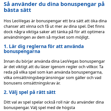
Så använder du dina bonuspengar på
bästa sätt
Hos LeoVegas är bonuspengar ett bra sätt att öka dina
chanser att vinna och få ut mer av dina spel. Det finns
dock några viktiga saker att tänka på för att optimera
användningen av dem så mycket som möjligt.
1. Lär dig reglerna för att använda
bonuspengarna
Innan du börjar använda dina LeoVegas bonuspengar
är det viktigt att du läser igenom regler och villkor. Ta
reda på vilka spel som kan använda bonuspengarna,
vilka omsättningsbegränsningar som gäller och vad
bonusens omsättningskrav är.
2. Välj spel på rätt sätt
Ditt val av spel spelar också roll när du använder dina
bonuspengar. Välj spel med de högsta