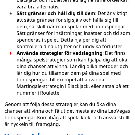
blackjack och roulette med låg hemmafördel kan
vara bra alternativ.
Sätt gränser och håll dig till dem
: Det är viktigt
att sätta gränser för sig själv och hålla sig till
dem, särskilt när man spelar med bonuspengar.
Sätt gränser för insättningar, insatser och tid som
spenderas i spelet. Detta hjälper dig att
kontrollera dina utgifter och undvika förluster.
Använda strategier för vadslagning
: Det finns
många spelstrategier som kan hjälpa dig att öka
dina chanser att vinna. Lär dig olika metoder och
lär dig hur du tillämpar dem på dina spel med
bonuspengar. Till exempel att använda
Martingale-strategin i Blackjack, eller satsa på ett
nummer i Roulette.
Genom att följa dessa strategier kan du öka dina
chanser att vinna och få ut det mesta av dina LeoVegas
bonuspengar. Kom ihåg att spela klokt och ansvarsfullt
är nyckeln till framgång.