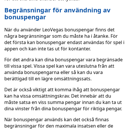
Begränsningar för användning av
bonuspengar
När du använder LeoVegas bonuspengar finns det
några begränsningar som du måste ha i åtanke. För
det första kan bonuspengar endast användas för spel i
appen och kan inte tas ut för kontanter.
För det andra kan dina bonuspengar vara begränsade
till vissa spel. Vissa spel kan vara uteslutna från att
använda bonuspengarna eller så kan du vara
berättigad till en lägre omsättningssats.
Det är också viktigt att komma ihåg att bonuspengar
kan ha vissa omsättningskrav. Det innebär att du
måste satsa en viss summa pengar innan du kan ta ut
dina vinster från dina bonuspengar för riktiga pengar.
När bonuspengar används kan det också finnas
begränsningar för den maximala insatsen eller de