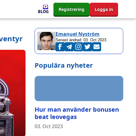
Registrering
Logga in
BLOG
Emanuel Nyström
ventyr
Senast ändrad:
03. Oct 2023
Populära nyheter
Hur man använder bonusen
beat leovegas
03. Oct 2023