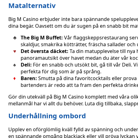
Matalternativ
Big M Casino erbjuder inte bara spännande spelupplevelse
dina begär. Oavsett om du är sugen på en snabb bit mat e
The Big M Buffet:
Vår flaggskeppsrestaurang serv
skaldjur, smakrika kötträtter, fräscha sallader och
Det översta däcket:
Ta din matupplevelse till nya
panoramautsikt över havet medan du äter vår kock
Deli:
För en snabb och utsökt bit, gå till vår Deli
perfekta för dig som är på språng.
Baren:
Smutta på dina favoritcocktails eller prova 
bartenders är redo att ta fram den perfekta drinke
Gör din utekväll på Big M Casino komplett med våra olika
mellanmål har vi allt du behöver. Luta dig tillbaka, sla
Underhållning ombord
Upplev en oförglömlig kväll fylld av spänning och under
en spännande omgång blackjack eller vill pröva lyckan vi