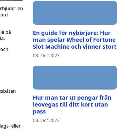
 erbjuder en
om i
ela på
En guide för nybörjare: Hur
la.
man spelar Wheel of Fortune
Slot Machine och vinner stort
 och
!
03. Oct 2023
ngsbåten
Hur man tar ut pengar från
leovegas till ditt kort utan
pass
03. Oct 2023
ags- eller