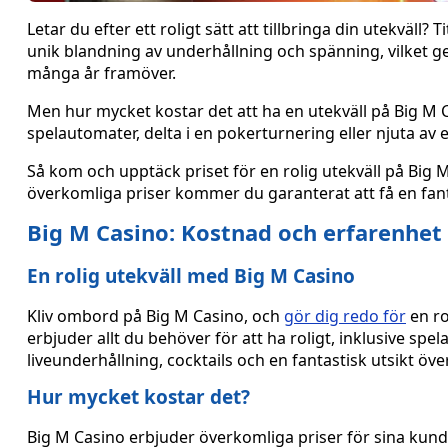
Letar du efter ett roligt sätt att tillbringa din utekväll?
unik blandning av underhållning och spänning, vilket 
många år framöver.
Men hur mycket kostar det att ha en utekväll på Big M Ca
spelautomater, delta i en pokerturnering eller njuta av e
Så kom och upptäck priset för en rolig utekväll på Big
överkomliga priser kommer du garanterat att få en fanta
Big M Casino: Kostnad och erfarenhet
En rolig utekväll med Big M Casino
Kliv ombord på Big M Casino, och
gör dig redo för
en ro
erbjuder allt du behöver för att ha roligt, inklusive sp
liveunderhållning, cocktails och en fantastisk utsikt öve
Hur mycket kostar det?
Big M Casino erbjuder överkomliga priser för sina kunde