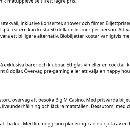
k matupplevelse till ett lägre pris.
tekväll, inklusive konserter, shower och filmer. Biljettpris
på teatern kan kosta 50 dollar eller mer per person. Att vä
ra ett billigare alternativ. Biobiljetter kostar vanligtvis me
å exklusiva barer och klubbar. Ett glas vin eller en cocktail 
nt 8 dollar. Överväg pre-gaming eller att välja en happy hou
stort, överväg att besöka Big M Casino. Med prisvärda biljet
, liveunderhållning och läckra matställen. Dessutom, med c
n att ha kul. Med lite noggrann planering kan du njuta av en 