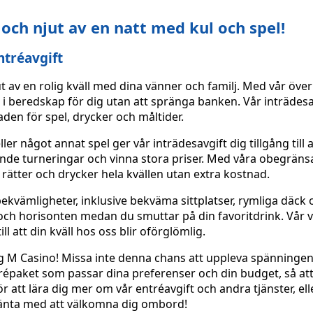
 och njut av en natt med kul och spel!
tréavgift
t av en rolig kväll med dina vänner och familj. Med vår öve
ar i beredskap för dig utan att spränga banken. Vår inträdesa
aden för spel, drycker och måltider.
ler något annat spel ger vår inträdesavgift dig tillgång till 
ande turneringar och vinna stora priser. Med våra obegrän
rätter och drycker hela kvällen utan extra kostnad.
a bekvämligheter, inklusive bekväma sittplatser, rymliga däck
och horisonten medan du smuttar på din favoritdrink. Vår v
ll att din kväll hos oss blir oförglömlig.
Big M Casino! Missa inte denna chans att uppleva spänningen
entrépaket som passar dina preferenser och din budget, så at
r att lära dig mer om vår entréavgift och andra tjänster, ell
 vänta med att välkomna dig ombord!