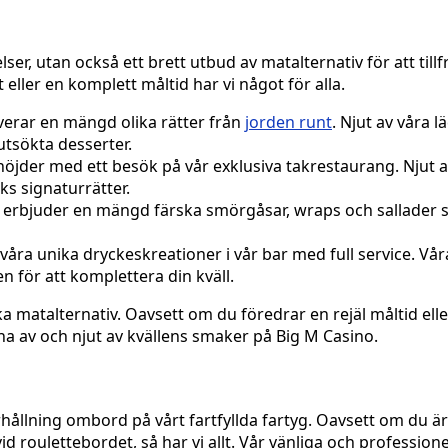
r, utan också ett brett utbud av matalternativ för att tillf
ller en komplett måltid har vi något för alla.
erar en mängd olika rätter från
jorden runt
. Njut av våra l
 utsökta desserter.
 höjder med ett besök på vår exklusiva takrestaurang. Njut 
s signaturrätter.
. Vi erbjuder en mängd färska smörgåsar, wraps och sallader
våra unika dryckeskreationer i vår bar med full service. Vår
n för att komplettera din kväll.
 matalternativ. Oavsett om du föredrar en rejäl måltid eller
ppna av och njut av kvällens smaker på Big M Casino.
hållning ombord på vårt fartfyllda fartyg. Oavsett om du är
d roulettebordet, så har vi allt. Vår vänliga och professione