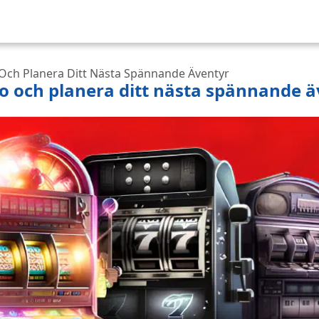
Och Planera Ditt Nästa Spännande Äventyr
o och planera ditt nästa spännande ä