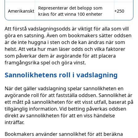
Representerar det belopp som
Amerikanskt
+250
krävs för att vinna 100 enheter
Att förstå vadslagningsodds är viktigt för alla som vill
göra en satsning. Även om bookmakers sätter oddsen
är de inte huggna i sten och de kan ändras när som
helst. Att veta hur man läser odds och vilka faktorer
som påverkar dem är avgörande för att placera
framgångsrika spel och göra vinst.
Sannolikhetens roll i vadslagning
När det gäller vadslagning spelar sannolikheten en
avgörande roll för att fastställa oddsen. Sannolikhet är
ett mått på sannolikheten för ett visst utfall, baserat på
tillgänglig information. Vid betting påverkas oddsen
direkt av sannolikheten för att en viss händelse
inträffar.
Bookmakers använder sannolikhet för att beräkna