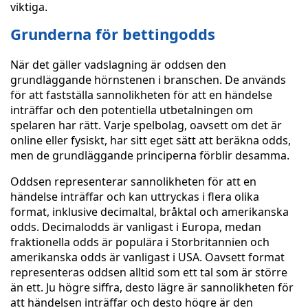
viktiga.
Grunderna för bettingodds
När det gäller vadslagning är oddsen den
grundläggande hörnstenen i branschen. De används
för att fastställa sannolikheten för att en händelse
inträffar och den potentiella utbetalningen om
spelaren har rätt. Varje spelbolag, oavsett om det är
online eller fysiskt, har sitt eget sätt att beräkna odds,
men de grundläggande principerna förblir desamma.
Oddsen representerar sannolikheten för att en
händelse inträffar och kan uttryckas i flera olika
format, inklusive decimaltal, bråktal och amerikanska
odds. Decimalodds är vanligast i Europa, medan
fraktionella odds är populära i Storbritannien och
amerikanska odds är vanligast i USA. Oavsett format
representeras oddsen alltid som ett tal som är större
än ett. Ju högre siffra, desto lägre är sannolikheten för
att händelsen inträffar och desto högre är den