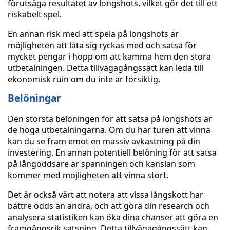
förutsäga resultatet av longshots, vilket gör det till ett
riskabelt spel.
En annan risk med att spela på longshots är
möjligheten att låta sig ryckas med och satsa för
mycket pengar i hopp om att kamma hem den stora
utbetalningen. Detta tillvägagångssätt kan leda till
ekonomisk ruin om du inte är försiktig.
Belöningar
Den största belöningen för att satsa på longshots är
de höga utbetalningarna. Om du har turen att vinna
kan du se fram emot en massiv avkastning på din
investering. En annan potentiell belöning för att satsa
på långoddsare är spänningen och känslan som
kommer med möjligheten att vinna stort.
Det är också värt att notera att vissa långskott har
bättre odds än andra, och att göra din research och
analysera statistiken kan öka dina chanser att göra en
framgångsrik satsning. Detta tillvägagångssätt kan