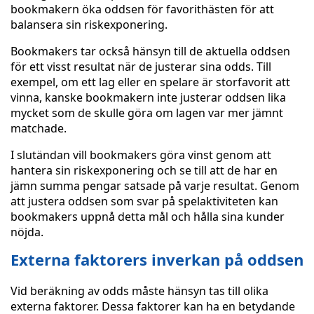
bookmakern öka oddsen för favorithästen för att
balansera sin riskexponering.
Bookmakers tar också hänsyn till de aktuella oddsen
för ett visst resultat när de justerar sina odds. Till
exempel, om ett lag eller en spelare är storfavorit att
vinna, kanske bookmakern inte justerar oddsen lika
mycket som de skulle göra om lagen var mer jämnt
matchade.
I slutändan vill bookmakers göra vinst genom att
hantera sin riskexponering och se till att de har en
jämn summa pengar satsade på varje resultat. Genom
att justera oddsen som svar på spelaktiviteten kan
bookmakers uppnå detta mål och hålla sina kunder
nöjda.
Externa faktorers inverkan på oddsen
Vid beräkning av odds måste hänsyn tas till olika
externa faktorer. Dessa faktorer kan ha en betydande