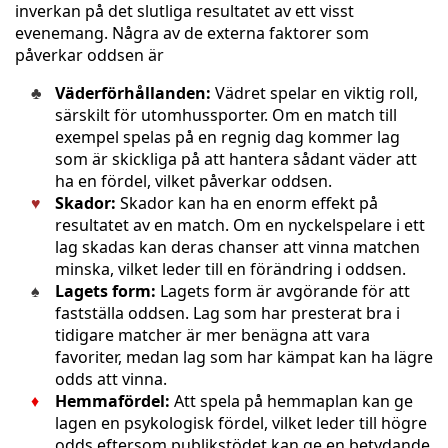
inverkan på det slutliga resultatet av ett visst
evenemang. Några av de externa faktorer som
påverkar oddsen är
Väderförhållanden:
Vädret spelar en viktig roll,
särskilt för utomhussporter. Om en match till
exempel spelas på en regnig dag kommer lag
som är skickliga på att hantera sådant väder att
ha en fördel, vilket påverkar oddsen.
Skador:
Skador kan ha en enorm effekt på
resultatet av en match. Om en nyckelspelare i ett
lag skadas kan deras chanser att vinna matchen
minska, vilket leder till en förändring i oddsen.
Lagets form:
Lagets form är avgörande för att
fastställa oddsen. Lag som har presterat bra i
tidigare matcher är mer benägna att vara
favoriter, medan lag som har kämpat kan ha lägre
odds att vinna.
Hemmafördel:
Att spela på hemmaplan kan ge
lagen en psykologisk fördel, vilket leder till högre
odds eftersom publikstödet kan ge en betydande