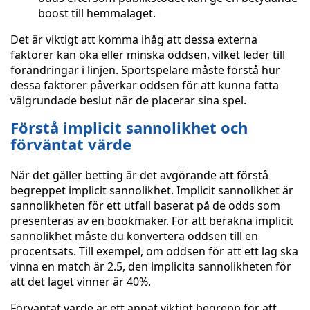
boost till hemmalaget.
Det är viktigt att komma ihåg att dessa externa
faktorer kan öka eller minska oddsen, vilket leder till
förändringar i linjen. Sportspelare måste förstå hur
dessa faktorer påverkar oddsen för att kunna fatta
välgrundade beslut när de placerar sina spel.
Förstå implicit sannolikhet och
förväntat värde
När det gäller betting är det avgörande att förstå
begreppet implicit sannolikhet. Implicit sannolikhet är
sannolikheten för ett utfall baserat på de odds som
presenteras av en bookmaker. För att beräkna implicit
sannolikhet måste du konvertera oddsen till en
procentsats. Till exempel, om oddsen för att ett lag ska
vinna en match är 2.5, den implicita sannolikheten för
att det laget vinner är 40%.
Förväntat värde är ett annat viktigt begrepp för att