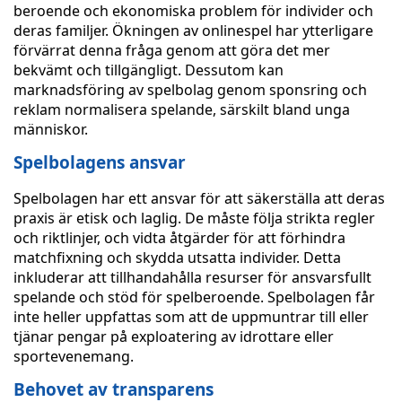
beroende och ekonomiska problem för individer och
deras familjer. Ökningen av onlinespel har ytterligare
förvärrat denna fråga genom att göra det mer
bekvämt och tillgängligt. Dessutom kan
marknadsföring av spelbolag genom sponsring och
reklam normalisera spelande, särskilt bland unga
människor.
Spelbolagens ansvar
Spelbolagen har ett ansvar för att säkerställa att deras
praxis är etisk och laglig. De måste följa strikta regler
och riktlinjer, och vidta åtgärder för att förhindra
matchfixning och skydda utsatta individer. Detta
inkluderar att tillhandahålla resurser för ansvarsfullt
spelande och stöd för spelberoende. Spelbolagen får
inte heller uppfattas som att de uppmuntrar till eller
tjänar pengar på exploatering av idrottare eller
sportevenemang.
Behovet av transparens