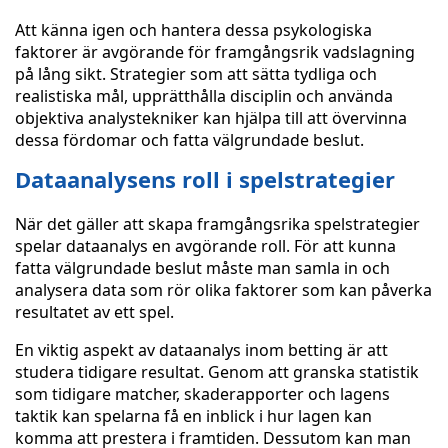
Att känna igen och hantera dessa psykologiska
faktorer är avgörande för framgångsrik vadslagning
på lång sikt. Strategier som att sätta tydliga och
realistiska mål, upprätthålla disciplin och använda
objektiva analystekniker kan hjälpa till att övervinna
dessa fördomar och fatta välgrundade beslut.
Dataanalysens roll i spelstrategier
När det gäller att skapa framgångsrika spelstrategier
spelar dataanalys en avgörande roll. För att kunna
fatta välgrundade beslut måste man samla in och
analysera data som rör olika faktorer som kan påverka
resultatet av ett spel.
En viktig aspekt av dataanalys inom betting är att
studera tidigare resultat. Genom att granska statistik
som tidigare matcher, skaderapporter och lagens
taktik kan spelarna få en inblick i hur lagen kan
komma att prestera i framtiden. Dessutom kan man