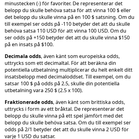
minustecken (-) för favoriter. De representerar det
belopp du skulle behöva satsa för att vinna 100 $ eller
det belopp du skulle vinna på en 100 $ satsning. Om du
till exempel ser odds på -110 betyder det att du skulle
behöva satsa 110 USD för att vinna 100 USD. Om du
ser odds på +150 betyder det att du skulle vinna $150
på en insats på $100.
Decimala odds
, även känt som europeiska odds,
uttrycks som ett decimaltal. För att beräkna din
potentiella utbetalning multiplicerar du helt enkelt ditt
insatsbelopp med decimaloddset. Till exempel, om du
satsar 100 $ på odds på 2.5, skulle din potentiella
utbetalning vara 250 $ (2.5 x 100).
Fraktionerade odds
, även känt som brittiska odds,
uttrycks i form av ett bråktal. De representerar det
belopp du skulle vinna på ett spel jämfört med det
belopp du skulle behöva satsa. Om du till exempel ser
odds på 2/1 betyder det att du skulle vinna 2 USD för
varje 1 USD du satsar.