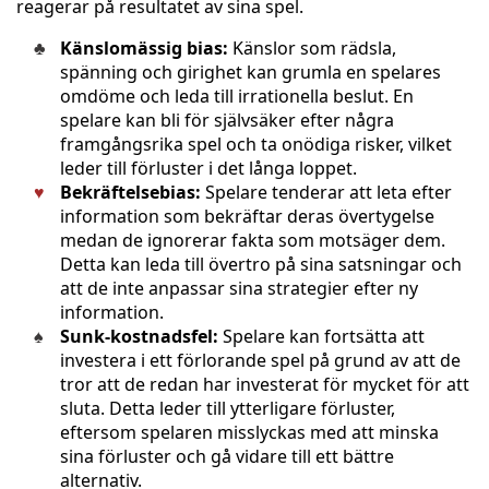
reagerar på resultatet av sina spel.
Känslomässig bias:
Känslor som rädsla,
spänning och girighet kan grumla en spelares
omdöme och leda till irrationella beslut. En
spelare kan bli för självsäker efter några
framgångsrika spel och ta onödiga risker, vilket
leder till förluster i det långa loppet.
Bekräftelsebias:
Spelare tenderar att leta efter
information som bekräftar deras övertygelse
medan de ignorerar fakta som motsäger dem.
Detta kan leda till övertro på sina satsningar och
att de inte anpassar sina strategier efter ny
information.
Sunk-kostnadsfel:
Spelare kan fortsätta att
investera i ett förlorande spel på grund av att de
tror att de redan har investerat för mycket för att
sluta. Detta leder till ytterligare förluster,
eftersom spelaren misslyckas med att minska
sina förluster och gå vidare till ett bättre
alternativ.