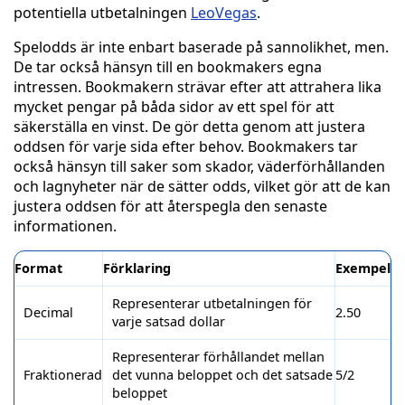
potentiella utbetalningen
LeoVegas
.
Spelodds är inte enbart baserade på sannolikhet, men.
De tar också hänsyn till en bookmakers egna
intressen. Bookmakern strävar efter att attrahera lika
mycket pengar på båda sidor av ett spel för att
säkerställa en vinst. De gör detta genom att justera
oddsen för varje sida efter behov. Bookmakers tar
också hänsyn till saker som skador, väderförhållanden
och lagnyheter när de sätter odds, vilket gör att de kan
justera oddsen för att återspegla den senaste
informationen.
Format
Förklaring
Exempel
Representerar utbetalningen för
Decimal
2.50
varje satsad dollar
Representerar förhållandet mellan
Fraktionerad
det vunna beloppet och det satsade
5/2
beloppet