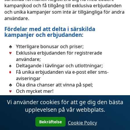
kampanjkod och få tillgång till exklusiva erbjudanden
och unika kampanjer som inte är tillgängliga för andra
användare.
Fördelar med att delta i särskilda
kampanjer och erbjudanden:
Ytterligare bonusar och priser;
Exklusiva erbjudanden för registrerade
användare;
Deltagande i tävlingar och utlottningar;
Få unika erbjudanden via e-post eller sms-
aviseringar
Öka dina chanser att vinna på spel;
Och mycket mer!
Vi använder cookies för att ge dig den bästa
Missa inte de extra fördelarna och belöningarna när
du använder en Codere-kampanjkod. Registrera dig nu
upplevelsen på vår webbplats.
och ta del av våra specialerbjudanden!
Bekräftelse
Cookie Policy
Gratis leverans eller andra