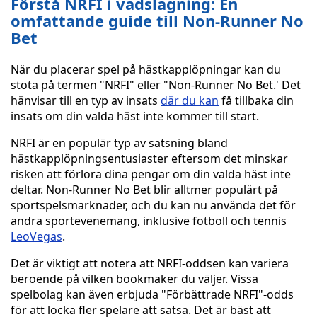
Förstå NRFI i vadslagning: En
omfattande guide till Non-Runner No
Bet
När du placerar spel på hästkapplöpningar kan du
stöta på termen "NRFI" eller "Non-Runner No Bet.' Det
hänvisar till en typ av insats
där du kan
få tillbaka din
insats om din valda häst inte kommer till start.
NRFI är en populär typ av satsning bland
hästkapplöpningsentusiaster eftersom det minskar
risken att förlora dina pengar om din valda häst inte
deltar. Non-Runner No Bet blir alltmer populärt på
sportspelsmarknader, och du kan nu använda det för
andra sportevenemang, inklusive fotboll och tennis
LeoVegas
.
Det är viktigt att notera att NRFI-oddsen kan variera
beroende på vilken bookmaker du väljer. Vissa
spelbolag kan även erbjuda "Förbättrade NRFI"-odds
för att locka fler spelare att satsa. Det är bäst att