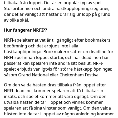
tillbaka från loppet. Det är en populär typ av spel i
Storbritannien och andra hästkapplöpningsregioner,
där det är vanligt att hästar drar sig ur lopp på grund
av olika skäl.
Hur fungerar NRFI??
NRFI-spelalternativet är tillgängligt efter bookmakers
bedömning och det erbjuds inte i alla
hästkapplöpningar. Bookmakern sätter en deadline för
NRFI-spel innan loppet startar, och när deadlinen har
passerat kan spelaren inte ändra sitt beslut. NRFI-
spelet erbjuds vanligtvis för större hästkapplöpningar,
såsom Grand National eller Cheltenham Festival.
Om den valda hästen dras tillbaka från loppet efter
NRFI-deadline, kommer spelaren att få tillbaka sin
insats, och spelet kommer att vara ogiltigt. Om den
utvalda hästen deltar i loppet och vinner, kommer
spelaren att få sina vinster som vanligt. Om den valda
hästen inte deltar i loppet av någon anledning kommer