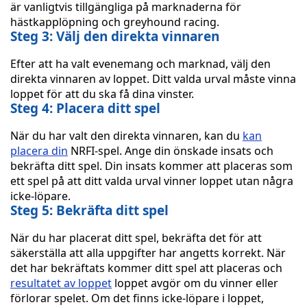
är vanligtvis tillgängliga på marknaderna för
hästkapplöpning och greyhound racing.
Steg 3: Välj den direkta vinnaren
Efter att ha valt evenemang och marknad, välj den
direkta vinnaren av loppet. Ditt valda urval måste vinna
loppet för att du ska få dina vinster.
Steg 4: Placera ditt spel
När du har valt den direkta vinnaren, kan du
kan
placera din
NRFI-spel. Ange din önskade insats och
bekräfta ditt spel. Din insats kommer att placeras som
ett spel på att ditt valda urval vinner loppet utan några
icke-löpare.
Steg 5: Bekräfta ditt spel
När du har placerat ditt spel, bekräfta det för att
säkerställa att alla uppgifter har angetts korrekt. När
det har bekräftats kommer ditt spel att placeras och
resultatet av loppet
loppet avgör om du vinner eller
förlorar spelet. Om det finns icke-löpare i loppet,