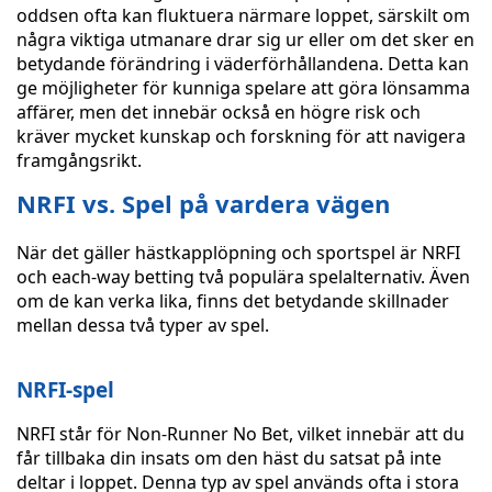
oddsen ofta kan fluktuera närmare loppet, särskilt om
några viktiga utmanare drar sig ur eller om det sker en
betydande förändring i väderförhållandena. Detta kan
ge möjligheter för kunniga spelare att göra lönsamma
affärer, men det innebär också en högre risk och
kräver mycket kunskap och forskning för att navigera
framgångsrikt.
NRFI vs. Spel på vardera vägen
När det gäller hästkapplöpning och sportspel är NRFI
och each-way betting två populära spelalternativ. Även
om de kan verka lika, finns det betydande skillnader
mellan dessa två typer av spel.
NRFI-spel
NRFI står för Non-Runner No Bet, vilket innebär att du
får tillbaka din insats om den häst du satsat på inte
deltar i loppet. Denna typ av spel används ofta i stora