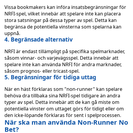
Vissa bookmakers kan införa insatsbegränsningar för
NRFI-spel, vilket innebär att spelare inte kan placera
stora satsningar på dessa typer av spel. Detta kan
begränsa de potentiella vinsterna som spelarna kan
uppnå.
4. Begränsade alternativ
NRFI är endast tillämpligt på specifika spelmarknader,
såsom vinnar- och varjevägsspel. Detta innebär att
spelare inte kan använda NRFI för andra marknader,
såsom prognos- eller tricast-spel.
5. Begränsningar för tidiga uttag
När en häst förklaras som "non-runner" kan spelare
behöva dra tillbaka sina NRFI-spel tidigare än andra
typer av spel. Detta innebär att de kan gå miste om
potentiella vinster om uttaget görs för tidigt eller om
den icke-löpande förklaras för sent i spelprocessen.
När ska man använda Non-Runner No
Bet?