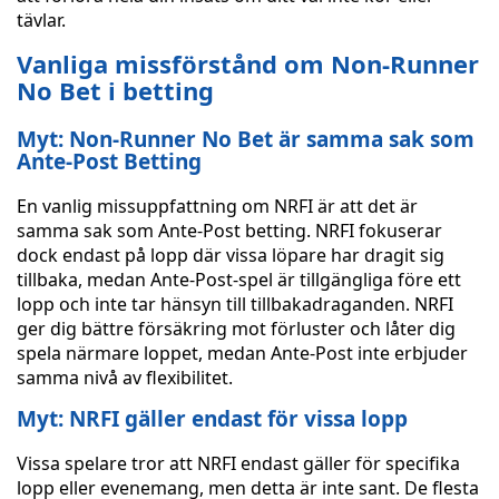
tävlar.
Vanliga missförstånd om Non-Runner
No Bet i betting
Myt: Non-Runner No Bet är samma sak som
Ante-Post Betting
En vanlig missuppfattning om NRFI är att det är
samma sak som Ante-Post betting. NRFI fokuserar
dock endast på lopp där vissa löpare har dragit sig
tillbaka, medan Ante-Post-spel är tillgängliga före ett
lopp och inte tar hänsyn till tillbakadraganden. NRFI
ger dig bättre försäkring mot förluster och låter dig
spela närmare loppet, medan Ante-Post inte erbjuder
samma nivå av flexibilitet.
Myt: NRFI gäller endast för vissa lopp
Vissa spelare tror att NRFI endast gäller för specifika
lopp eller evenemang, men detta är inte sant. De flesta