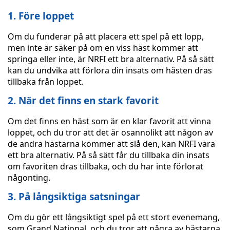
1. Före loppet
Om du funderar på att placera ett spel på ett lopp,
men inte är säker på om en viss häst kommer att
springa eller inte, är NRFI ett bra alternativ. På så sätt
kan du undvika att förlora din insats om hästen dras
tillbaka från loppet.
2. När det finns en stark favorit
Om det finns en häst som är en klar favorit att vinna
loppet, och du tror att det är osannolikt att någon av
de andra hästarna kommer att slå den, kan NRFI vara
ett bra alternativ. På så sätt får du tillbaka din insats
om favoriten dras tillbaka, och du har inte förlorat
någonting.
3. På långsiktiga satsningar
Om du gör ett långsiktigt spel på ett stort evenemang,
som Grand National, och du tror att några av hästarna