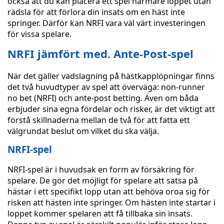
också att du kan placera ett spel närmare loppet utan
rädsla för att förlora din insats om en häst inte
springer. Därför kan NRFI vara väl värt investeringen
för vissa spelare.
NRFI jämfört med. Ante-Post-spel
När det gäller vadslagning på hästkapplöpningar finns
det två huvudtyper av spel att överväga: non-runner
no bet (NRFI) och ante-post betting. Även om båda
erbjuder sina egna fördelar och risker, är det viktigt att
förstå skillnaderna mellan de två för att fatta ett
välgrundat beslut om vilket du ska välja.
NRFI-spel
NRFI-spel är i huvudsak en form av försäkring för
spelare. De gör det möjligt för spelare att satsa på
hästar i ett specifikt lopp utan att behöva oroa sig för
risken att hästen inte springer. Om hästen inte startar i
loppet kommer spelaren att få tillbaka sin insats.