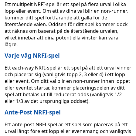
Ett multipelt NRFI-spel är ett spel på flera urval i olika
lopp eller event. Om ett av dina val blir en non-runner,
kommer ditt spel fortfarande att gälla för de
återstående valen. Oddsen för ditt spel kommer dock
att räknas om baserat på de återstående urvalen,
vilket innebär att dina potentiella vinster kan vara
lägre.
Varje väg NRFI-spel
Ett each-way NRFI-spel är ett spel på att ett urval vinner
och placerar sig (vanligtvis topp 2, 3 eller 4) i ett lopp
eller event. Om ditt val blir en non-runner innan loppet
eller eventet startar, kommer placeringsdelen av ditt
spel att betalas ut till reducerat odds (vanligtvis 1/2
eller 1/3 av det ursprungliga oddset).
Ante-Post NRFI-spel
Ett ante-post NRFI-spel är ett spel som placeras på ett
urval långt före ett lopp eller evenemang och vanligtvis