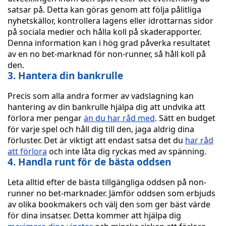
satsar på. Detta kan göras genom att följa pålitliga
nyhetskällor, kontrollera lagens eller idrottarnas sidor
på sociala medier och hålla koll på skaderapporter.
Denna information kan i hög grad påverka resultatet
av en no bet-marknad för non-runner, så håll koll på
den.
3. Hantera din bankrulle
Precis som alla andra former av vadslagning kan
hantering av din bankrulle hjälpa dig att undvika att
förlora mer pengar
än du har råd med
. Sätt en budget
för varje spel och håll dig till den, jaga aldrig dina
förluster. Det är viktigt att endast satsa det du
har råd
att förlora
och inte låta dig ryckas med av spänning.
4. Handla runt för de bästa oddsen
Leta alltid efter de bästa tillgängliga oddsen på non-
runner no bet-marknader. Jämför oddsen som erbjuds
av olika bookmakers och välj den som ger bäst värde
för dina insatser. Detta kommer att hjälpa dig