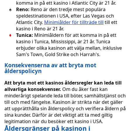
komma in på ett kasino i Atlantic City är 21 år.
Reno:
Reno är den tredje mest populära
speldestinationen i USA, efter Las Vegas och
Atlantic City.
Minimiålder för tillträde till
till ett
kasino i Reno är 21 år.
Tunica:
Minimiåldern för att komma in på ett
kasino i Tunica, Mississippi, är 21 år. Tunica
erbjuder olika kasinon att välja mellan, inklusive
Sam's Town, Gold Strike och Harrah's.
Konsekvenserna av att bryta mot
ålderspolicyn
Att bryta mot ett kasinos åldersregler kan leda till
allvarliga konsekvenser.
Om du åker fast kan
minderårigt spelande leda till böter, samhällstjänst och
till och med fängelse. Kasinon är strikta när det gäller
att upprätthålla sin ålderspolicy och verifiera åldern på
sina kunder. Därför är det viktigt att ta med giltig
legitimation när du besöker ett kasino i USA.
Åldersgränser på kasinon i