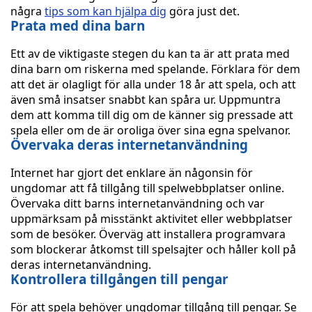
några
tips som kan hjälpa dig
göra just det.
Prata med dina barn
Ett av de viktigaste stegen du kan ta är att prata med
dina barn om riskerna med spelande. Förklara för dem
att det är olagligt för alla under 18 år att spela, och att
även små insatser snabbt kan spåra ur. Uppmuntra
dem att komma till dig om de känner sig pressade att
spela eller om de är oroliga över sina egna spelvanor.
Övervaka deras internetanvändning
Internet har gjort det enklare än någonsin för
ungdomar att få tillgång till spelwebbplatser online.
Övervaka ditt barns internetanvändning och var
uppmärksam på misstänkt aktivitet eller webbplatser
som de besöker. Överväg att installera programvara
som blockerar åtkomst till spelsajter och håller koll på
deras internetanvändning.
Kontrollera tillgången till pengar
För att spela behöver ungdomar tillgång till pengar. Se