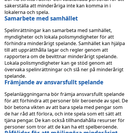
säkerställa att minderåriga inte kan komma in i
lokalerna och spela.
Samarbete med samhället
Spelinrättningar kan samarbeta med samhället,
myndigheter och lokala polismyndigheter för att
förhindra minderårigt spelande. Samhället kan hjälpa
till att upprätthålla lagar och regler genom att
rapportera om de bevittnar minderårigt spelande.
Lokala polismyndigheter kan ge stöd genom att
övervaka spelinrättningar och slå ner på minderårigt
spelande.
Främjande av ansvarsfullt spelande
Spelanläggningarna bör främja ansvarsfullt spelande
för att förhindra att personer blir beroende av spel. De
bör betona vikten av att bara spela med pengar som
de har råd att förlora, och inte spela som ett sätt att
tjäna pengar. De kan också tillhandahålla resurser för
personer som tror att de kan ha ett spelberoende.