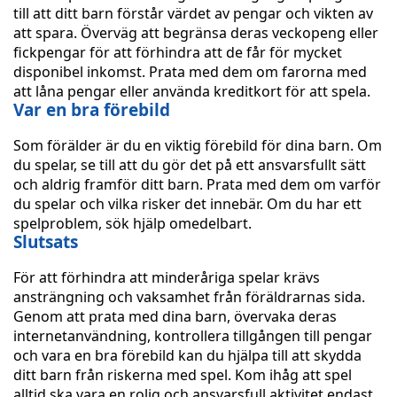
till att ditt barn förstår värdet av pengar och vikten av
att spara. Överväg att begränsa deras veckopeng eller
fickpengar för att förhindra att de får för mycket
disponibel inkomst. Prata med dem om farorna med
att låna pengar eller använda kreditkort för att spela.
Var en bra förebild
Som förälder är du en viktig förebild för dina barn. Om
du spelar, se till att du gör det på ett ansvarsfullt sätt
och aldrig framför ditt barn. Prata med dem om varför
du spelar och vilka risker det innebär. Om du har ett
spelproblem, sök hjälp omedelbart.
Slutsats
För att förhindra att minderåriga spelar krävs
ansträngning och vaksamhet från föräldrarnas sida.
Genom att prata med dina barn, övervaka deras
internetanvändning, kontrollera tillgången till pengar
och vara en bra förebild kan du hjälpa till att skydda
ditt barn från riskerna med spel. Kom ihåg att spel
alltid ska vara en rolig och ansvarsfull aktivitet endast