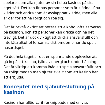
spelare, som alla njuter av sin tid på kasinot på sitt
eget sätt. Det kan finnas personer som är klädda i fina
kläder och andra som är avslappnat klädda, men alla
är där för att ha roligt och roa sig.
Det är också viktigt att notera att alkohol ofta serveras
på kasinon, och att personer kan dricka och ha det
trevligt. Det är dock viktigt att dricka ansvarsfullt och
inte låta alkohol försämra ditt omdöme när du spelar
hasardspel.
På det hela taget är det en spännande upplevelse att
gå in på ett kasino, fylld av energi och underhållning.
Det är viktigt att komma ihåg att spela ansvarsfullt och
ha roligt medan man njuter av allt som ett kasino har
att erbjuda.
Konceptet med självuteslutning på
kasinon
Kasinon har alltid varit förknippade med en viss