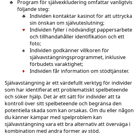
Program för självexkludering omfattar vanligtvis
följande steg:
Individen kontaktar kasinot för att uttrycka
sin önskan om självuteslutning;
Individen fyller i nödvändigt pappersarbete
och tillhandahåller identifikation och ett
foto;
Individen godkänner villkoren för
självavstängningsprogrammet, inklusive
förbudets varaktighet;
Individen får information om stödtjänster.
Självavstängning är ett värdefullt verktyg för individer
som har identifierat ett problematiskt spelbeteende
och söker hjälp. Det är ett sätt för individer att ta
kontroll över sitt spelbeteende och begränsa den
potentiella skada som kan orsakas. Om du eller någon
du känner kämpar med spelproblem kan
självavstängning vara ett bra alternativ att överväga i
kombination med andra former av stöd.