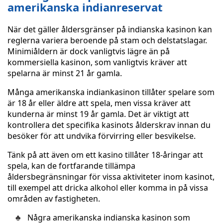
amerikanska indianreservat
När det gäller åldersgränser på indianska kasinon kan
reglerna variera beroende på stam och delstatslagar.
Minimiåldern är dock vanligtvis lägre än på
kommersiella kasinon, som vanligtvis kräver att
spelarna är minst 21 år gamla.
Många amerikanska indiankasinon tillåter spelare som
är 18 år eller äldre att spela, men vissa kräver att
kunderna är minst 19 år gamla. Det är viktigt att
kontrollera det specifika kasinots ålderskrav innan du
besöker för att undvika förvirring eller besvikelse.
Tänk på att även om ett kasino tillåter 18-åringar att
spela, kan de fortfarande tillämpa
åldersbegränsningar för vissa aktiviteter inom kasinot,
till exempel att dricka alkohol eller komma in på vissa
områden av fastigheten.
Några amerikanska indianska kasinon som