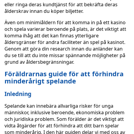
eller ringa deras kundtjänst för att bekräfta deras
ålderskrav innan du köper biljetter.
Även om minimiåldern för att komma in på ett kasino
och spela varierar beroende på plats, är det viktigt att
komma ihåg att det kan finnas ytterligare
åldersgränser för andra faciliteter än spel på kasinot.
Genom att göra din research innan du anländer kan
du se till att du inte missar spännande möjligheter på
grund av åldersbegränsningar.
Föräldrarnas guide för att förhindra
minderårigt spelande
Inledning
Spelande kan innebära allvarliga risker för unga
människor, inklusive beroende, ekonomiska problem
och juridiska problem. Som förälder är det viktigt att
vidta åtgärder för att förhindra att ditt barn spelar
som minderårig. I den här guiden delar vi med oss av