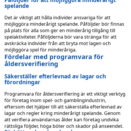
Påföljder för att möjliggöra minderårigt
spelande
Det är viktigt att hålla individer ansvariga för att
möjliggöra minderårigt spelande. Påföljder bör finnas
på plats för alla som ger en minderårig tillgång till
spelaktiviteter. Påföljderna bör vara stränga för att
avskräcka individer från att bryta mot lagen och
möjliggöra spel för minderåriga.
Fördelar med programvara för
åldersverifiering
Säkerställer efterlevnad av lagar och
förordningar
Programvara för åldersverifiering är ett viktigt verktyg
för företag inom spel- och gamblingindustrin,
eftersom det hjälper till att säkerställa efterlevnad av
lagar och regler kring minderårigt spelande. Genom
att verifiera användarnas ålder kan företag undvika
rättsliga följder, höga böter och skador på anseendet.