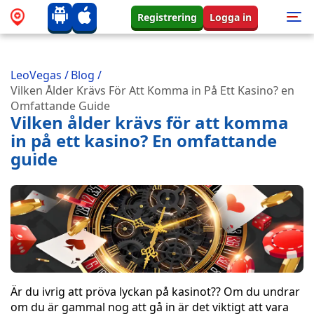
Registrering
Logga in
LeoVegas
/
Blog
/
Vilken Ålder Krävs För Att Komma in På Ett Kasino? en
Omfattande Guide
Vilken ålder krävs för att komma
in på ett kasino? En omfattande
guide
Är du ivrig att pröva lyckan på kasinot?? Om du undrar
om du är gammal nog att gå in är det viktigt att vara