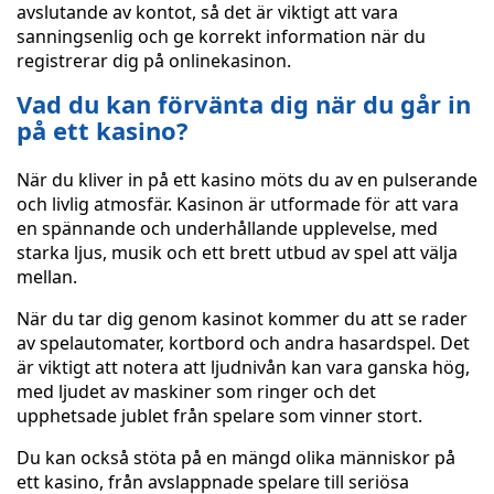
avslutande av kontot, så det är viktigt att vara
sanningsenlig och ge korrekt information när du
registrerar dig på onlinekasinon.
Vad du kan förvänta dig när du går in
på ett kasino?
När du kliver in på ett kasino möts du av en pulserande
och livlig atmosfär. Kasinon är utformade för att vara
en spännande och underhållande upplevelse, med
starka ljus, musik och ett brett utbud av spel att välja
mellan.
När du tar dig genom kasinot kommer du att se rader
av spelautomater, kortbord och andra hasardspel. Det
är viktigt att notera att ljudnivån kan vara ganska hög,
med ljudet av maskiner som ringer och det
upphetsade jublet från spelare som vinner stort.
Du kan också stöta på en mängd olika människor på
ett kasino, från avslappnade spelare till seriösa