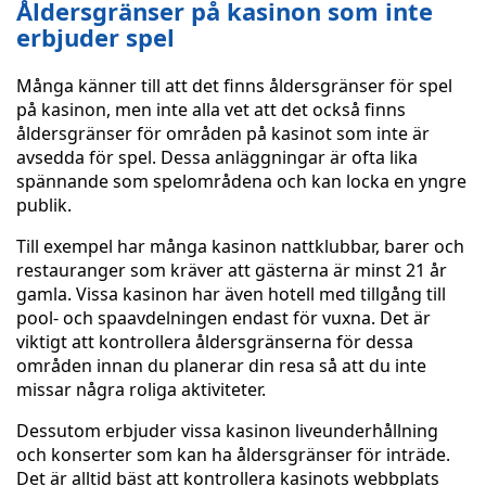
Åldersgränser på kasinon som inte
erbjuder spel
Många känner till att det finns åldersgränser för spel
på kasinon, men inte alla vet att det också finns
åldersgränser för områden på kasinot som inte är
avsedda för spel. Dessa anläggningar är ofta lika
spännande som spelområdena och kan locka en yngre
publik.
Till exempel har många kasinon nattklubbar, barer och
restauranger som kräver att gästerna är minst 21 år
gamla. Vissa kasinon har även hotell med tillgång till
pool- och spaavdelningen endast för vuxna. Det är
viktigt att kontrollera åldersgränserna för dessa
områden innan du planerar din resa så att du inte
missar några roliga aktiviteter.
Dessutom erbjuder vissa kasinon liveunderhållning
och konserter som kan ha åldersgränser för inträde.
Det är alltid bäst att kontrollera kasinots webbplats