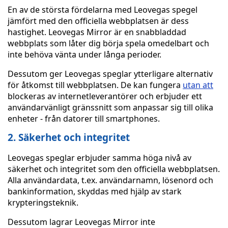
En av de största fördelarna med Leovegas spegel
jämfört med den officiella webbplatsen är dess
hastighet. Leovegas Mirror är en snabbladdad
webbplats som låter dig börja spela omedelbart och
inte behöva vänta under långa perioder.
Dessutom ger Leovegas speglar ytterligare alternativ
för åtkomst till webbplatsen. De kan fungera
utan att
blockeras av internetleverantörer och erbjuder ett
användarvänligt gränssnitt som anpassar sig till olika
enheter - från datorer till smartphones.
2. Säkerhet och integritet
Leovegas speglar erbjuder samma höga nivå av
säkerhet och integritet som den officiella webbplatsen.
Alla användardata, t.ex. användarnamn, lösenord och
bankinformation, skyddas med hjälp av stark
krypteringsteknik.
Dessutom lagrar Leovegas Mirror inte