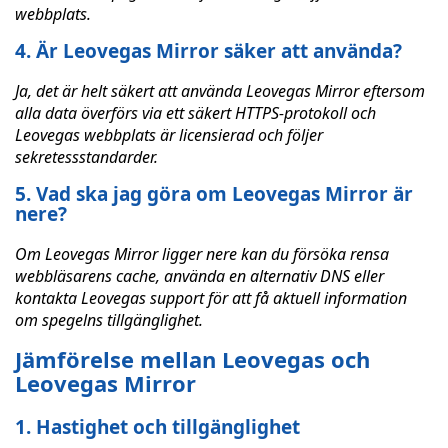
webbplats.
4. Är Leovegas Mirror säker att använda?
Ja, det är helt säkert att använda Leovegas Mirror eftersom
alla data överförs via ett säkert HTTPS-protokoll och
Leovegas webbplats är licensierad och följer
sekretessstandarder.
5. Vad ska jag göra om Leovegas Mirror är
nere?
Om Leovegas Mirror ligger nere kan du försöka rensa
webbläsarens cache, använda en alternativ DNS eller
kontakta Leovegas support för att få aktuell information
om spegelns tillgänglighet.
Jämförelse mellan Leovegas och
Leovegas Mirror
1. Hastighet och tillgänglighet