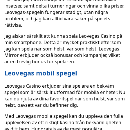
insatser, samt delta i turneringar och vinna olika priser.
Leovegas-spegeln fungerar stadigt, utan några
problem, och jag kan alltid vara säker på spelets
rättvisa.
Jag älskar särskilt att kunna spela Leovegas Casino på
min smartphone. Detta är mycket praktiskt eftersom
jag kan spela när som helst, var som helst. Leovegas
Mirror erbjuder också bonusar och kampanjer, vilket
är en trevlig bonus för spelaren.
Leovegas mobil spegel
Leovegas Casino erbjuder sina spelare en bekväm
spegel som är särskilt utformad för mobila enheter. Nu
kan du njuta av dina favoritspel när som helst, var som
helst, oavsett var du befinner dig.
Med Leovegas mobila spegel kan du uppleva den fulla
upplevelsen av ett riktigt kasino från bekvämligheten
av ditt hem. Hundratals av de mest populära