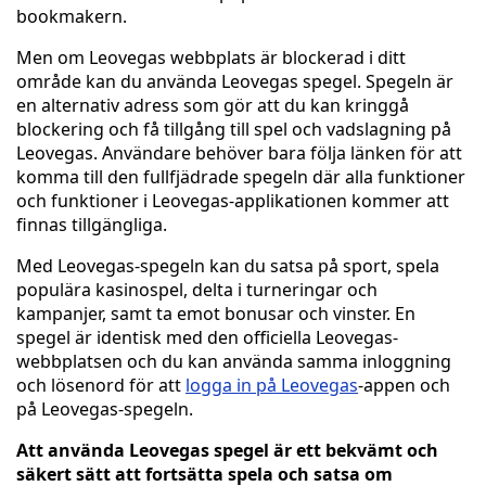
bookmakern.
Men om Leovegas webbplats är blockerad i ditt
område kan du använda Leovegas spegel. Spegeln är
en alternativ adress som gör att du kan kringgå
blockering och få tillgång till spel och vadslagning på
Leovegas. Användare behöver bara följa länken för att
komma till den fullfjädrade spegeln där alla funktioner
och funktioner i Leovegas-applikationen kommer att
finnas tillgängliga.
Med Leovegas-spegeln kan du satsa på sport, spela
populära kasinospel, delta i turneringar och
kampanjer, samt ta emot bonusar och vinster. En
spegel är identisk med den officiella Leovegas-
webbplatsen och du kan använda samma inloggning
och lösenord för att
logga in på Leovegas
-appen och
på Leovegas-spegeln.
Att använda Leovegas spegel är ett bekvämt och
säkert sätt att fortsätta spela och satsa om