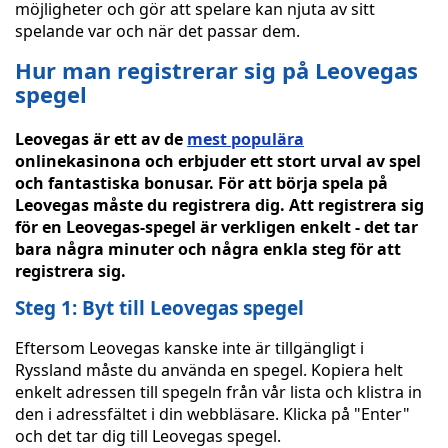
möjligheter och gör att spelare kan njuta av sitt
spelande var och när det passar dem.
Hur man registrerar sig på Leovegas
spegel
Leovegas är ett av de
mest populära
onlinekasinona och erbjuder ett stort urval av spel
och fantastiska bonusar. För att börja spela på
Leovegas måste du registrera dig. Att registrera sig
för en Leovegas-spegel är verkligen enkelt - det tar
bara några minuter och några enkla steg för att
registrera sig.
Steg 1: Byt till Leovegas spegel
Eftersom Leovegas kanske inte är tillgängligt i
Ryssland måste du använda en spegel. Kopiera helt
enkelt adressen till spegeln från vår lista och klistra in
den i adressfältet i din webbläsare. Klicka på "Enter"
och det tar dig till Leovegas spegel.