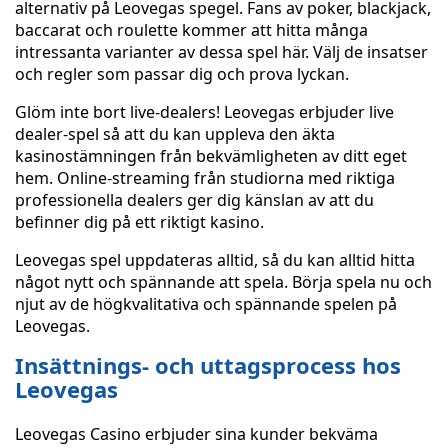
alternativ på Leovegas spegel. Fans av poker, blackjack,
baccarat och roulette kommer att hitta många
intressanta varianter av dessa spel här. Välj de insatser
och regler som passar dig och prova lyckan.
Glöm inte bort live-dealers! Leovegas erbjuder live
dealer-spel så att du kan uppleva den äkta
kasinostämningen från bekvämligheten av ditt eget
hem. Online-streaming från studiorna med riktiga
professionella dealers ger dig känslan av att du
befinner dig på ett riktigt kasino.
Leovegas spel uppdateras alltid, så du kan alltid hitta
något nytt och spännande att spela. Börja spela nu och
njut av de högkvalitativa och spännande spelen på
Leovegas.
Insättnings- och uttagsprocess hos
Leovegas
Leovegas Casino erbjuder sina kunder bekväma