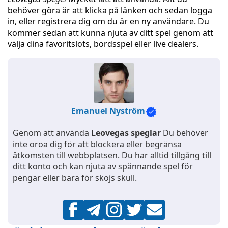
behöver göra är att klicka på länken och sedan logga
in, eller registrera dig om du är en ny användare. Du
kommer sedan att kunna njuta av ditt spel genom att
välja dina favoritslots, bordsspel eller live dealers.
Emanuel Nyström
Genom att använda
Leovegas speglar
Du behöver
inte oroa dig för att blockera eller begränsa
åtkomsten till webbplatsen. Du har alltid tillgång till
ditt konto och kan njuta av spännande spel för
pengar eller bara för skojs skull.