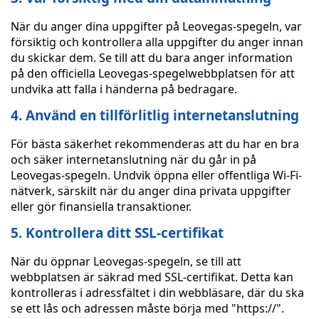
När du anger dina uppgifter på Leovegas-spegeln, var
försiktig och kontrollera alla uppgifter du anger innan
du skickar dem. Se till att du bara anger information
på den officiella Leovegas-spegelwebbplatsen för att
undvika att falla i händerna på bedragare.
4. Använd en tillförlitlig internetanslutning
För bästa säkerhet rekommenderas att du har en bra
och säker internetanslutning när du går in på
Leovegas-spegeln. Undvik öppna eller offentliga Wi-Fi-
nätverk, särskilt när du anger dina privata uppgifter
eller gör finansiella transaktioner.
5. Kontrollera ditt SSL-certifikat
När du öppnar Leovegas-spegeln, se till att
webbplatsen är säkrad med SSL-certifikat. Detta kan
kontrolleras i adressfältet i din webbläsare, där du ska
se ett lås och adressen måste börja med "https://".