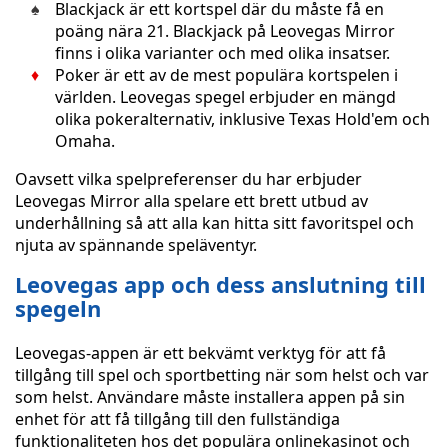
Blackjack är ett kortspel där du måste få en
poäng nära 21. Blackjack på Leovegas Mirror
finns i olika varianter och med olika insatser.
Poker är ett av de mest populära kortspelen i
världen. Leovegas spegel erbjuder en mängd
olika pokeralternativ, inklusive Texas Hold'em och
Omaha.
Oavsett vilka spelpreferenser du har erbjuder
Leovegas Mirror alla spelare ett brett utbud av
underhållning så att alla kan hitta sitt favoritspel och
njuta av spännande speläventyr.
Leovegas app och dess anslutning till
spegeln
Leovegas-appen är ett bekvämt verktyg för att få
tillgång till spel och sportbetting när som helst och var
som helst. Användare måste installera appen på sin
enhet för att få tillgång till den fullständiga
funktionaliteten hos det populära onlinekasinot och