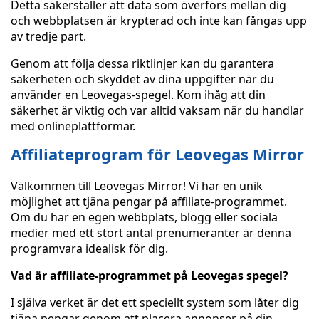
Detta säkerställer att data som överförs mellan dig
och webbplatsen är krypterad och inte kan fångas upp
av tredje part.
Genom att följa dessa riktlinjer kan du garantera
säkerheten och skyddet av dina uppgifter när du
använder en Leovegas-spegel. Kom ihåg att din
säkerhet är viktig och var alltid vaksam när du handlar
med onlineplattformar.
Affiliateprogram för Leovegas Mirror
Välkommen till Leovegas Mirror! Vi har en unik
möjlighet att tjäna pengar på affiliate-programmet.
Om du har en egen webbplats, blogg eller sociala
medier med ett stort antal prenumeranter är denna
programvara idealisk för dig.
Vad är affiliate-programmet på Leovegas spegel?
I själva verket är det ett speciellt system som låter dig
tjäna pengar genom att placera annonser på din