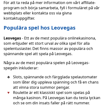
För att ta reda på mer information om vårt affiliate-
program och börja samarbeta, fyll i formuläret på vår
webbplats eller kontakta oss via givna
kontaktuppgifter.
Populära spel hos Leovegas
Leovegas
- Ett av de mest populära onlinekasinona,
som erbjuder ett stort urval av olika spel för alla
spelentusiaster. Det finns massor av populära och
spännande spel att spela på Leovegas.
Några av de mest populära spelen på Leovegas-
spegeln inkluderar:
Slots, spännande och färgglada spelautomater
som låter dig uppleva spänning och få en chans
att vinna stora summor pengar.
Roulette är ett klassiskt spel som spelas på
många kasinon. På Leovegas kan du testa lyckan
och se om din insats faller på rätt nummer.