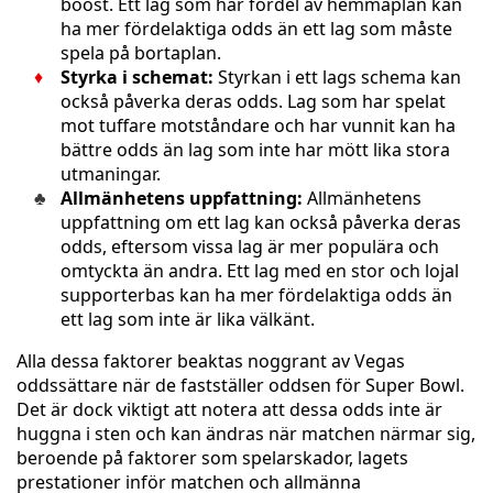
boost. Ett lag som har fördel av hemmaplan kan
ha mer fördelaktiga odds än ett lag som måste
spela på bortaplan.
Styrka i schemat:
Styrkan i ett lags schema kan
också påverka deras odds. Lag som har spelat
mot tuffare motståndare och har vunnit kan ha
bättre odds än lag som inte har mött lika stora
utmaningar.
Allmänhetens uppfattning:
Allmänhetens
uppfattning om ett lag kan också påverka deras
odds, eftersom vissa lag är mer populära och
omtyckta än andra. Ett lag med en stor och lojal
supporterbas kan ha mer fördelaktiga odds än
ett lag som inte är lika välkänt.
Alla dessa faktorer beaktas noggrant av Vegas
oddssättare när de fastställer oddsen för Super Bowl.
Det är dock viktigt att notera att dessa odds inte är
huggna i sten och kan ändras när matchen närmar sig,
beroende på faktorer som spelarskador, lagets
prestationer inför matchen och allmänna