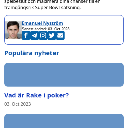
spelbeslut och maximera dina chanser till en
framgångsrik Super Bowl-satsning.
Emanuel Nyström
Senast ändrad:
03. Oct 2023
Populära nyheter
Vad är Rake i poker?
03. Oct 2023