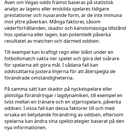
Även om Vegas-odds främst baseras på statistisk
analys av lagens eller enskilda spelares tidigare
prestationer och nuvarande form, är de inte immuna
mot yttre påverkan. Många faktorer, såsom
väderförhållanden, skador och känslomässiga tillstånd
hos spelarna eller lagen, kan potentiellt påverka
resultatet av matchen och därmed oddsen.
Till exempel kan kraftigt regn eller blåst under en
fotbollsmatch sakta ner spelet och göra det svårare
för spelarna att göra mål. I sådana fall kan
oddssättarna justera linjerna för att återspegla de
förändrade omständigheterna.
På samma sätt kan skador på nyckelspelare eller
plötsliga förändringar i lagdynamiken, till exempel en
tvist mellan en tränare och en stjärnspelare, påverka
oddsen. I vissa fall kan dessa faktorer till och med
orsaka en betydande förändring av oddsen, eftersom
spelarna kan ändra sina spelstrategier baserat på den
nya informationen.