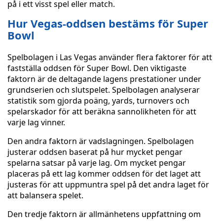
på i ett visst spel eller match.
Hur Vegas-oddsen bestäms för Super
Bowl
Spelbolagen i Las Vegas använder flera faktorer för att
fastställa oddsen för Super Bowl. Den viktigaste
faktorn är de deltagande lagens prestationer under
grundserien och slutspelet. Spelbolagen analyserar
statistik som gjorda poäng, yards, turnovers och
spelarskador för att beräkna sannolikheten för att
varje lag vinner.
Den andra faktorn är vadslagningen. Spelbolagen
justerar oddsen baserat på hur mycket pengar
spelarna satsar på varje lag. Om mycket pengar
placeras på ett lag kommer oddsen för det laget att
justeras för att uppmuntra spel på det andra laget för
att balansera spelet.
Den tredje faktorn är allmänhetens uppfattning om