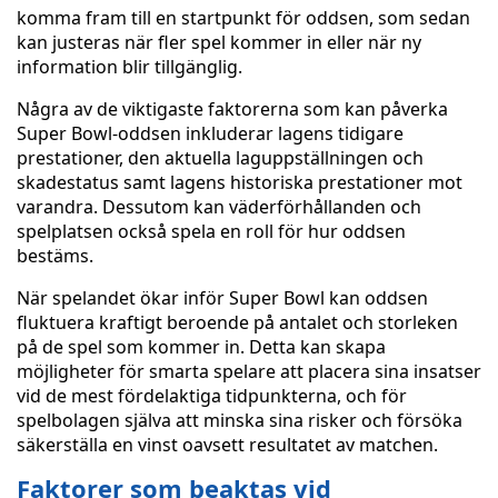
komma fram till en startpunkt för oddsen, som sedan
kan justeras när fler spel kommer in eller när ny
information blir tillgänglig.
Några av de viktigaste faktorerna som kan påverka
Super Bowl-oddsen inkluderar lagens tidigare
prestationer, den aktuella laguppställningen och
skadestatus samt lagens historiska prestationer mot
varandra. Dessutom kan väderförhållanden och
spelplatsen också spela en roll för hur oddsen
bestäms.
När spelandet ökar inför Super Bowl kan oddsen
fluktuera kraftigt beroende på antalet och storleken
på de spel som kommer in. Detta kan skapa
möjligheter för smarta spelare att placera sina insatser
vid de mest fördelaktiga tidpunkterna, och för
spelbolagen själva att minska sina risker och försöka
säkerställa en vinst oavsett resultatet av matchen.
Faktorer som beaktas vid