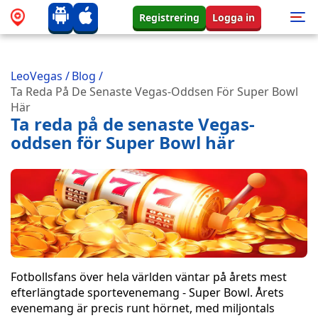
Registrering
Logga in
LeoVegas
/
Blog
/
Ta Reda På De Senaste Vegas-Oddsen För Super Bowl
Här
Ta reda på de senaste Vegas-
oddsen för Super Bowl här
Fotbollsfans över hela världen väntar på årets mest
efterlängtade sportevenemang - Super Bowl. Årets
evenemang är precis runt hörnet, med miljontals