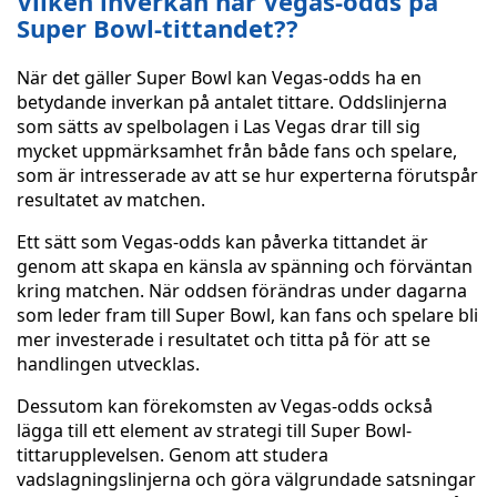
Vilken inverkan har Vegas-odds på
Super Bowl-tittandet??
När det gäller Super Bowl kan Vegas-odds ha en
betydande inverkan på antalet tittare. Oddslinjerna
som sätts av spelbolagen i Las Vegas drar till sig
mycket uppmärksamhet från både fans och spelare,
som är intresserade av att se hur experterna förutspår
resultatet av matchen.
Ett sätt som Vegas-odds kan påverka tittandet är
genom att skapa en känsla av spänning och förväntan
kring matchen. När oddsen förändras under dagarna
som leder fram till Super Bowl, kan fans och spelare bli
mer investerade i resultatet och titta på för att se
handlingen utvecklas.
Dessutom kan förekomsten av Vegas-odds också
lägga till ett element av strategi till Super Bowl-
tittarupplevelsen. Genom att studera
vadslagningslinjerna och göra välgrundade satsningar