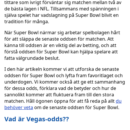
tittare som ivrigt förväntar sig matchen mellan två av
de bästa lagen i NFL. Tillsammans med spänningen i
själva spelet har vadslagning på Super Bowl blivit en
tradition för många.
När Super Bowl närmar sig arbetar spelbolagen hårt
för att släppa de senaste oddsen för matchen. Att
känna till oddsen är en viktig del av betting, och att
förstå oddsen för Super Bowl kan hjälpa spelare att
fatta välgrundade beslut.
I den här artikeln kommer vi att utforska de senaste
oddsen för Super Bowl och lyfta fram favoritlaget och
underdogen. Vi kommer också att ge ett sammanhang
för dessa odds, förklara vad de betyder och hur de
sannolikt kommer att fluktuera fram till den stora
matchen. Håll ögonen öppna för att få reda på allt
du
behöver veta
om de senaste oddsen för Super Bowl.
Vad är Vegas-odds??