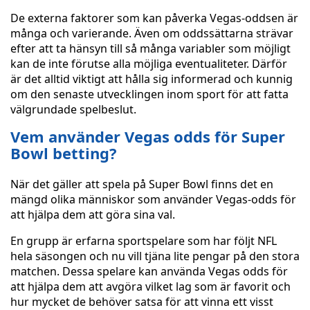
De externa faktorer som kan påverka Vegas-oddsen är
många och varierande. Även om oddssättarna strävar
efter att ta hänsyn till så många variabler som möjligt
kan de inte förutse alla möjliga eventualiteter. Därför
är det alltid viktigt att hålla sig informerad och kunnig
om den senaste utvecklingen inom sport för att fatta
välgrundade spelbeslut.
Vem använder Vegas odds för Super
Bowl betting?
När det gäller att spela på Super Bowl finns det en
mängd olika människor som använder Vegas-odds för
att hjälpa dem att göra sina val.
En grupp är erfarna sportspelare som har följt NFL
hela säsongen och nu vill tjäna lite pengar på den stora
matchen. Dessa spelare kan använda Vegas odds för
att hjälpa dem att avgöra vilket lag som är favorit och
hur mycket de behöver satsa för att vinna ett visst