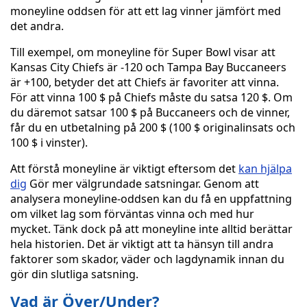
moneyline oddsen för att ett lag vinner jämfört med
det andra.
Till exempel, om moneyline för Super Bowl visar att
Kansas City Chiefs är -120 och Tampa Bay Buccaneers
är +100, betyder det att Chiefs är favoriter att vinna.
För att vinna 100 $ på Chiefs måste du satsa 120 $. Om
du däremot satsar 100 $ på Buccaneers och de vinner,
får du en utbetalning på 200 $ (100 $ originalinsats och
100 $ i vinster).
Att förstå moneyline är viktigt eftersom det
kan hjälpa
dig
Gör mer välgrundade satsningar. Genom att
analysera moneyline-oddsen kan du få en uppfattning
om vilket lag som förväntas vinna och med hur
mycket. Tänk dock på att moneyline inte alltid berättar
hela historien. Det är viktigt att ta hänsyn till andra
faktorer som skador, väder och lagdynamik innan du
gör din slutliga satsning.
Vad är Över/Under?