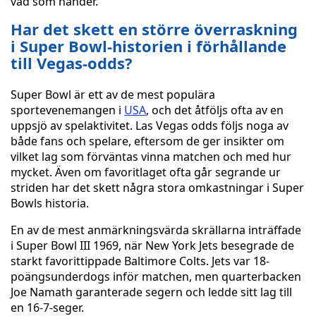
vad som händer.
Har det skett en större överraskning
i Super Bowl-historien i förhållande
till Vegas-odds?
Super Bowl är ett av de mest populära
sportevenemangen i
USA
, och det åtföljs ofta av en
uppsjö av spelaktivitet. Las Vegas odds följs noga av
både fans och spelare, eftersom de ger insikter om
vilket lag som förväntas vinna matchen och med hur
mycket. Även om favoritlaget ofta går segrande ur
striden har det skett några stora omkastningar i Super
Bowls historia.
En av de mest anmärkningsvärda skrällarna inträffade
i Super Bowl III 1969, när New York Jets besegrade de
starkt favorittippade Baltimore Colts. Jets var 18-
poängsunderdogs inför matchen, men quarterbacken
Joe Namath garanterade segern och ledde sitt lag till
en 16-7-seger.