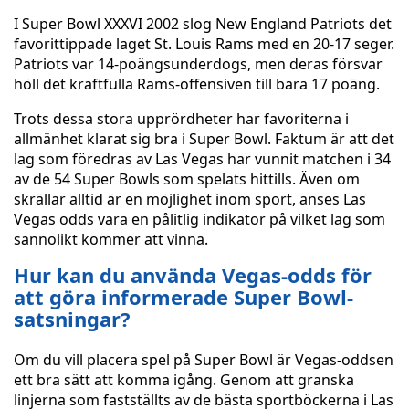
I Super Bowl XXXVI 2002 slog New England Patriots det
favorittippade laget St. Louis Rams med en 20-17 seger.
Patriots var 14-poängsunderdogs, men deras försvar
höll det kraftfulla Rams-offensiven till bara 17 poäng.
Trots dessa stora upprördheter har favoriterna i
allmänhet klarat sig bra i Super Bowl. Faktum är att det
lag som föredras av Las Vegas har vunnit matchen i 34
av de 54 Super Bowls som spelats hittills. Även om
skrällar alltid är en möjlighet inom sport, anses Las
Vegas odds vara en pålitlig indikator på vilket lag som
sannolikt kommer att vinna.
Hur kan du använda Vegas-odds för
att göra informerade Super Bowl-
satsningar?
Om du vill placera spel på Super Bowl är Vegas-oddsen
ett bra sätt att komma igång. Genom att granska
linjerna som fastställts av de bästa sportböckerna i Las