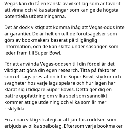
Vegas kan du få en känsla av vilket lag som är favorit
att vinna och vilka satsningar som kan ge de högsta
potentiella utbetalningarna.
Det är dock viktigt att komma ihåg att Vegas-odds inte
är garantier. De är helt enkelt de förutsägelser som
görs av bookmakers baserat på tillgänglig
information, och de kan skifta under säsongen som
leder fram till Super Bowl.
För att använda Vegas-oddsen till din fördel är det
viktigt att göra din egen research. Titta på faktorer
som ett lags prestation inför Super Bowl, styrkor och
svagheter hos varje lags spelare och hur lagen har
klarat sig i tidigare Super Bowls. Detta ger dig en
bättre uppfattning om vilka spel som sannolikt
kommer att ge utdelning och vilka som är mer
riskfyllda.
En annan viktig strategi är att jämföra oddsen som
erbjuds av olika spelbolag. Eftersom varje bookmaker