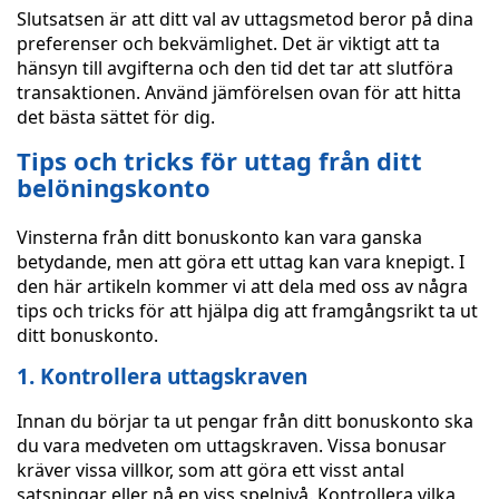
Slutsatsen är att ditt val av uttagsmetod beror på dina
preferenser och bekvämlighet. Det är viktigt att ta
hänsyn till avgifterna och den tid det tar att slutföra
transaktionen. Använd jämförelsen ovan för att hitta
det bästa sättet för dig.
Tips och tricks för uttag från ditt
belöningskonto
Vinsterna från ditt bonuskonto kan vara ganska
betydande, men att göra ett uttag kan vara knepigt. I
den här artikeln kommer vi att dela med oss av några
tips och tricks för att hjälpa dig att framgångsrikt ta ut
ditt bonuskonto.
1. Kontrollera uttagskraven
Innan du börjar ta ut pengar från ditt bonuskonto ska
du vara medveten om uttagskraven. Vissa bonusar
kräver vissa villkor, som att göra ett visst antal
satsningar eller nå en viss spelnivå. Kontrollera vilka