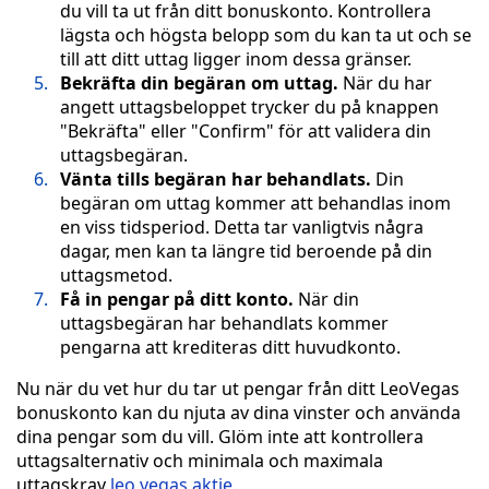
du vill ta ut från ditt bonuskonto. Kontrollera
lägsta och högsta belopp som du kan ta ut och se
till att ditt uttag ligger inom dessa gränser.
Bekräfta din begäran om uttag.
När du har
angett uttagsbeloppet trycker du på knappen
"Bekräfta" eller "Confirm" för att validera din
uttagsbegäran.
Vänta tills begäran har behandlats.
Din
begäran om uttag kommer att behandlas inom
en viss tidsperiod. Detta tar vanligtvis några
dagar, men kan ta längre tid beroende på din
uttagsmetod.
Få in pengar på ditt konto.
När din
uttagsbegäran har behandlats kommer
pengarna att krediteras ditt huvudkonto.
Nu när du vet hur du tar ut pengar från ditt LeoVegas
bonuskonto kan du njuta av dina vinster och använda
dina pengar som du vill. Glöm inte att kontrollera
uttagsalternativ och minimala och maximala
uttagskrav
leo vegas aktie
.