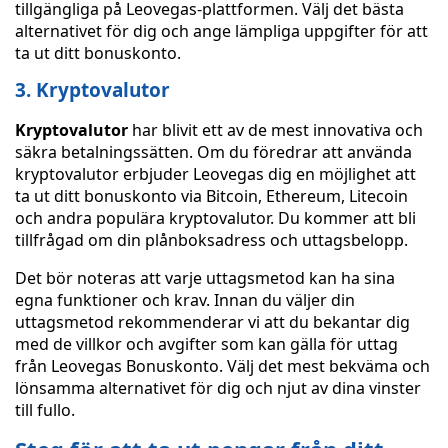
tillgängliga på Leovegas-plattformen. Välj det bästa
alternativet för dig och ange lämpliga uppgifter för att
ta ut ditt bonuskonto.
3. Kryptovalutor
Kryptovalutor
har blivit ett av de mest innovativa och
säkra betalningssätten. Om du föredrar att använda
kryptovalutor erbjuder Leovegas dig en möjlighet att
ta ut ditt bonuskonto via Bitcoin, Ethereum, Litecoin
och andra populära kryptovalutor. Du kommer att bli
tillfrågad om din plånboksadress och uttagsbelopp.
Det bör noteras att varje uttagsmetod kan ha sina
egna funktioner och krav. Innan du väljer din
uttagsmetod rekommenderar vi att du bekantar dig
med de villkor och avgifter som kan gälla för uttag
från Leovegas Bonuskonto. Välj det mest bekväma och
lönsamma alternativet för dig och njut av dina vinster
till fullo.