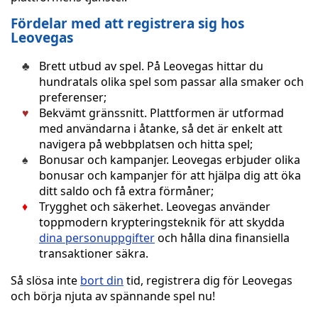
Fördelar med att registrera sig hos
Leovegas
Brett utbud av spel. På Leovegas hittar du
hundratals olika spel som passar alla smaker och
preferenser;
Bekvämt gränssnitt. Plattformen är utformad
med användarna i åtanke, så det är enkelt att
navigera på webbplatsen och hitta spel;
Bonusar och kampanjer. Leovegas erbjuder olika
bonusar och kampanjer för att hjälpa dig att öka
ditt saldo och få extra förmåner;
Trygghet och säkerhet. Leovegas använder
toppmodern krypteringsteknik för att skydda
dina personuppgifter
och hålla dina finansiella
transaktioner säkra.
Så slösa inte
bort din
tid, registrera dig för Leovegas
och börja njuta av spännande spel nu!