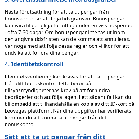
Nästa förutsättning för att ta ut pengar från
bonuskontot är att följa tidsgränsen. Bonuspengar
kan vara tillgängliga för uttag under en viss tidsperiod
- ofta 7-30 dagar. Om bonuspengar inte tas ut inom
den angivna tidsfristen kan de komma att annulleras.
Var noga med att följa dessa regler och villkor för att
undvika att förlora dina pengar.
4. Identitetskontroll
Identitetsverifiering kan krävas för att ta ut pengar
från ditt bonuskonto. Detta beror på
tillsynsmyndigheternas krav på att förhindra
bedrägerier och att följa lagen. I ett sådant fall kan du
bli ombedd att tillhandahålla en kopia av ditt ID-kort på
Leovegas plattform. När dina uppgifter har verifierats
kommer du att kunna ta ut pengar från ditt
bonuskonto.
Sätt att ta ut pengar från ditt