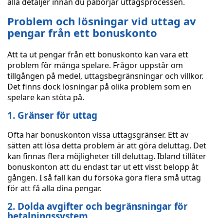
alla detaljer innan du påbörjar uttagsprocessen.
Problem och lösningar vid uttag av
pengar från ett bonuskonto
Att ta ut pengar från ett bonuskonto kan vara ett
problem för många spelare. Frågor uppstår om
tillgången på medel, uttagsbegränsningar och villkor.
Det finns dock lösningar på olika problem som en
spelare kan stöta på.
1. Gränser för uttag
Ofta har bonuskonton vissa uttagsgränser. Ett av
sätten att lösa detta problem är att göra deluttag. Det
kan finnas flera möjligheter till deluttag. Ibland tillåter
bonuskonton att du endast tar ut ett visst belopp åt
gången. I så fall kan du försöka göra flera små uttag
för att få alla dina pengar.
2. Dolda avgifter och begränsningar för
betalningssystem