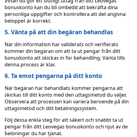
Innan du gör ett slutligt uttag från ditt Leovegas
bonuskonto kan du bli ombedd att bekräfta dina
personliga uppgifter och kontrollera att det angivna
beloppet är korrekt.
5. Vänta på att din begäran behandlas
När din information har validerats och verifierats
kommer din begäran om att ta ut pengar från ditt
bonuskonto att skickas in för behandling. Vänta tills
denna process är klar.
6. Ta emot pengarna på ditt konto
När begäran har behandlats kommer pengarna att
skickas till ditt konto med den uttagsmetod du väljer.
Observera att processen kan variera beroende på din
uttagsmetod och ditt betalningssystem.
Följ dessa enkla steg för att säkert och snabbt ta ut
pengar från ditt Leovegas bonuskonto och njut av de
belöningar du har tjänat.