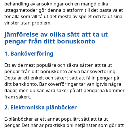
behandling av ansökningar och en mängd olika
uttagsmetoder gör denna plattform till det bästa valet
för alla som vill få ut det mesta av spelet och ta ut sina
vinster utan problem.
Jämförelse av olika sätt att ta ut
pengar från ditt bonuskonto
1. Banköverföring
Ett av de mest populära och säkra sätten att ta ut
pengar från ditt bonuskonto är via banköverföring.
Detta är ett enkelt och säkert sätt att få in pengar på
ditt bankkonto. Banköverföringar tar vanligtvis några
dagar, men du kan vara säker på att pengarna kommer
fram säkert.
2. Elektroniska plånböcker
E-plånböcker är ett annat populärt sätt att ta ut
pengar. Det här är praktiska onlinetjänster som gör att