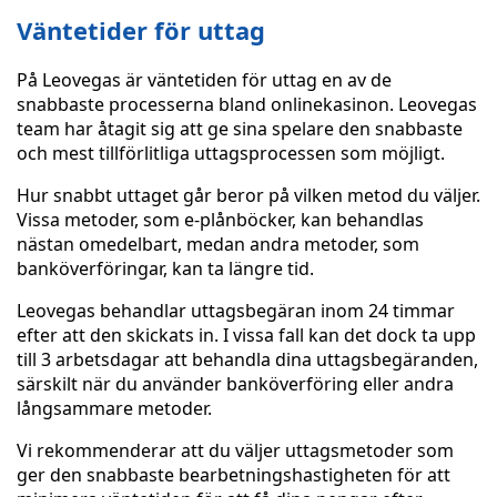
Väntetider för uttag
På Leovegas är väntetiden för uttag en av de
snabbaste processerna bland onlinekasinon. Leovegas
team har åtagit sig att ge sina spelare den snabbaste
och mest tillförlitliga uttagsprocessen som möjligt.
Hur snabbt uttaget går beror på vilken metod du väljer.
Vissa metoder, som e-plånböcker, kan behandlas
nästan omedelbart, medan andra metoder, som
banköverföringar, kan ta längre tid.
Leovegas behandlar uttagsbegäran inom 24 timmar
efter att den skickats in. I vissa fall kan det dock ta upp
till 3 arbetsdagar att behandla dina uttagsbegäranden,
särskilt när du använder banköverföring eller andra
långsammare metoder.
Vi rekommenderar att du väljer uttagsmetoder som
ger den snabbaste bearbetningshastigheten för att