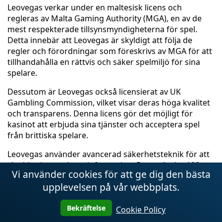
Leovegas verkar under en maltesisk licens och
regleras av Malta Gaming Authority (MGA), en av de
mest respekterade tillsynsmyndigheterna för spel.
Detta innebär att Leovegas är skyldigt att följa de
regler och förordningar som föreskrivs av MGA för att
tillhandahålla en rättvis och säker spelmiljö för sina
spelare.
Dessutom är Leovegas också licensierat av UK
Gambling Commission, vilket visar deras höga kvalitet
och transparens. Denna licens gör det möjligt för
kasinot att erbjuda sina tjänster och acceptera spel
från brittiska spelare.
Leovegas använder avancerad säkerhetsteknik för att
skydda sina spelares information. De använder 128-
Vi använder cookies för att ge dig den bästa
bitars SSL-kryptering för att skydda alla finansiella
upplevelsen på vår webbplats.
transaktioner och personuppgifter från obehörig
åtkomst. Detta innebär att du kan vara säker på att
Bekräftelse
dina personuppgifter och pengar på Leovegas är
Cookie Policy
säkra.