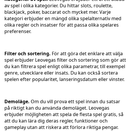
av spel i olika kategorier. Du hittar slots, roulette,
blackjack, poker, baccarat och mycket mer. Varje
kategori erbjuder en mängd olika spelalternativ med
olika regler och insatser för att passa olika spelares
preferenser.
Filter och sortering.
För att göra det enklare att välja
spel erbjuder Leovegas filter och sortering som gör att
du kan filtrera spel enligt olika parametrar, till exempel
genre, utvecklare eller insats. Du kan också sortera
spelen efter popularitet, lanseringsdatum eller vinster.
Demoläge.
Om du vill prova ett spel innan du satsar
på riktigt kan du använda demoläget. Leovegas
erbjuder möjligheten att spela de flesta spel gratis, så
att du kan lära dig deras regler, funktioner och
gameplay utan att riskera att förlora riktiga pengar.