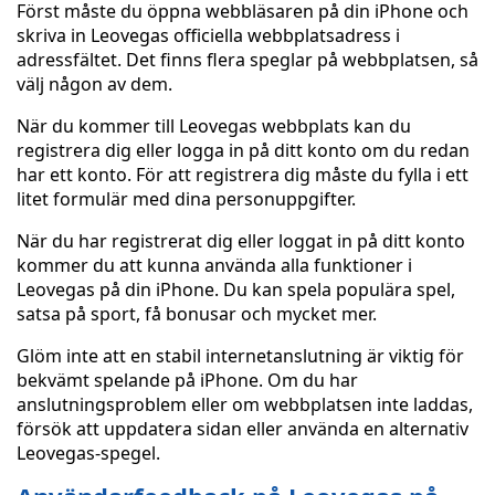
Först måste du öppna webbläsaren på din iPhone och
skriva in Leovegas officiella webbplatsadress i
adressfältet. Det finns flera speglar på webbplatsen, så
välj någon av dem.
När du kommer till Leovegas webbplats kan du
registrera dig eller logga in på ditt konto om du redan
har ett konto. För att registrera dig måste du fylla i ett
litet formulär med dina personuppgifter.
När du har registrerat dig eller loggat in på ditt konto
kommer du att kunna använda alla funktioner i
Leovegas på din iPhone. Du kan spela populära spel,
satsa på sport, få bonusar och mycket mer.
Glöm inte att en stabil internetanslutning är viktig för
bekvämt spelande på iPhone. Om du har
anslutningsproblem eller om webbplatsen inte laddas,
försök att uppdatera sidan eller använda en alternativ
Leovegas-spegel.