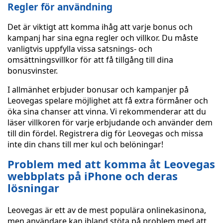
Regler för användning
Det är viktigt att komma ihåg att varje bonus och
kampanj har sina egna regler och villkor. Du måste
vanligtvis uppfylla vissa satsnings- och
omsättningsvillkor för att få tillgång till dina
bonusvinster.
I allmänhet erbjuder bonusar och kampanjer på
Leovegas spelare möjlighet att få extra förmåner och
öka sina chanser att vinna. Vi rekommenderar att du
läser villkoren för varje erbjudande och använder dem
till din fördel. Registrera dig för Leovegas och missa
inte din chans till mer kul och belöningar!
Problem med att komma åt Leovegas
webbplats på iPhone och deras
lösningar
Leovegas är ett av de mest populära onlinekasinona,
men användare kan ibland stöta på problem med att