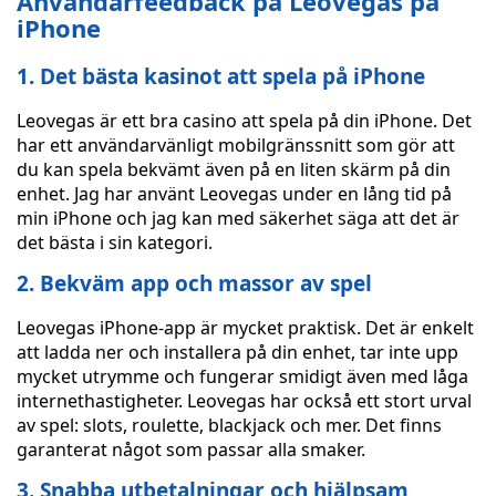
Användarfeedback på Leovegas på
iPhone
1. Det bästa kasinot att spela på iPhone
Leovegas är ett bra casino att spela på din iPhone. Det
har ett användarvänligt mobilgränssnitt som gör att
du kan spela bekvämt även på en liten skärm på din
enhet. Jag har använt Leovegas under en lång tid på
min iPhone och jag kan med säkerhet säga att det är
det bästa i sin kategori.
2. Bekväm app och massor av spel
Leovegas iPhone-app är mycket praktisk. Det är enkelt
att ladda ner och installera på din enhet, tar inte upp
mycket utrymme och fungerar smidigt även med låga
internethastigheter. Leovegas har också ett stort urval
av spel: slots, roulette, blackjack och mer. Det finns
garanterat något som passar alla smaker.
3. Snabba utbetalningar och hjälpsam