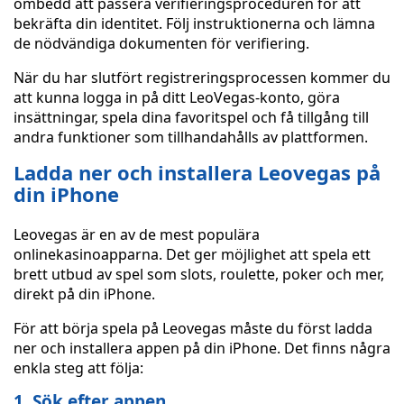
ombedd att passera verifieringsproceduren för att
bekräfta din identitet. Följ instruktionerna och lämna
de nödvändiga dokumenten för verifiering.
När du har slutfört registreringsprocessen kommer du
att kunna logga in på ditt LeoVegas-konto, göra
insättningar, spela dina favoritspel och få tillgång till
andra funktioner som tillhandahålls av plattformen.
Ladda ner och installera Leovegas på
din iPhone
Leovegas är en av de mest populära
onlinekasinoapparna. Det ger möjlighet att spela ett
brett utbud av spel som slots, roulette, poker och mer,
direkt på din iPhone.
För att börja spela på Leovegas måste du först ladda
ner och installera appen på din iPhone. Det finns några
enkla steg att följa:
1. Sök efter appen