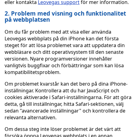
eller kontakta
Leovegas support
för mer information.
2. Problem med visning och funktionalitet
på webbplatsen
Om du får problem med att visa eller använda
Leovegas webbplats på din iPhone kan det första
steget för att lösa problemet vara att uppdatera din
webbläsare och ditt operativsystem till den senaste
versionen. Nyare programversioner innehåller
vanligtvis buggfixar och förbättringar som kan lösa
kompatibilitetsproblem.
Om problemet kvarstår kan det bero på dina iPhone-
inställningar. Kontrollera att du har JavaScript och
cookies aktiverade i Safari-inställningarna. För att göra
detta, gå till inställningar, hitta Safari-sektionen, välj
sedan "avancerade inställningar" och kontrollera de
relevanta alternativen.
Om dessa steg inte löser problemet är det värt att
försöka öppna Leovegas webbplats i en annan