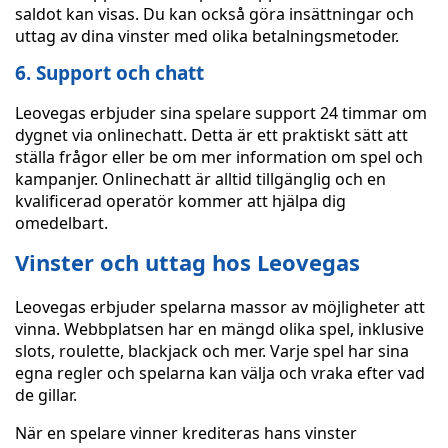
saldot kan visas. Du kan också göra insättningar och
uttag av dina vinster med olika betalningsmetoder.
6. Support och chatt
Leovegas erbjuder sina spelare support 24 timmar om
dygnet via onlinechatt. Detta är ett praktiskt sätt att
ställa frågor eller be om mer information om spel och
kampanjer. Onlinechatt är alltid tillgänglig och en
kvalificerad operatör kommer att hjälpa dig
omedelbart.
Vinster och uttag hos Leovegas
Leovegas erbjuder spelarna massor av möjligheter att
vinna. Webbplatsen har en mängd olika spel, inklusive
slots, roulette, blackjack och mer. Varje spel har sina
egna regler och spelarna kan välja och vraka efter vad
de gillar.
När en spelare vinner krediteras hans vinster