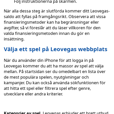
Följ instruktionerna på skärmen.
När alla dessa steg är slutförda kommer ditt Leovegas-
saldo att fyllas på framgångsrikt. Observera att vissa
finansieringsmetoder kan ha begränsningar eller
avgifter, så vi föreslår att du läser villkoren för den
valda finansieringsmetoden innan du gör en
insättning.
Välja ett spel på Leovegas webbplats
När du använder din iPhone för att logga in på
Leovegas kommer du att ha massor av spel att välja
mellan. På startsidan ser du omedelbart en lista över
de mest populära spelen, nyutgivningar och
kampanjer. Du kan också använda sökfunktionen för
att hitta ett spel eller filtrera spel efter genre,
utvecklare eller andra kriterier.
Kategorier av spel.
Leovegas erbjuder ett brett utbud