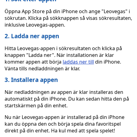
Öppna App Store på din iPhone och ange "Leovegas" i
sökrutan. Klicka på sökknappen så visas sökresultaten,
inklusive Leovegas-appen.
2. Ladda ner appen
Hitta Leovegas-appen i sökresultaten och klicka på
knappen "Ladda ner". När installationen är klar
kommer appen att börja
laddas ner till
din iPhone.
Vänta tills nedladdningen är klar.
3. Installera appen
När nedladdningen av appen är klar installeras den
automatiskt på din iPhone. Du kan sedan hitta den på
startskärmen på din enhet.
Nu när Leovegas-appen är installerad på din iPhone
kan du öppna den och börja spela dina favoritspel
direkt på din enhet. Ha kul med att spela spelet!