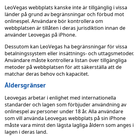
LeoVegas webbplats kanske inte är tillgänglig i vissa
länder på grund av begränsningar och förbud mot
onlinespel. Användare bör kontrollera om
webbplatsen är tillåten i deras jurisdiktion innan de
använder Leovegas på iPhone.
Dessutom kan LeoVegas ha begränsningar för vissa
betalningssystem eller insättnings- och uttagsmetoder.
Användare måste kontrollera listan över tillgängliga
metoder på webbplatsen för att säkerställa att de
matchar deras behov och kapacitet.
Åldersgränser
Leovegas arbetar i enlighet med internationella
standarder och lagen som förbjuder användning av
onlinespel av personer under 18 år. Alla användare
som vill använda Leovegas webbplats på sin iPhone
måste vara minst den lägsta lagliga åldern som anges i
lagen i deras land.