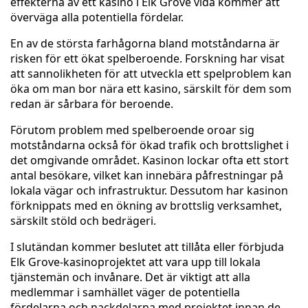
effekterna av ett kasino i Elk Grove vida kommer att
överväga alla potentiella fördelar.
En av de största farhågorna bland motståndarna är
risken för ett ökat spelberoende. Forskning har visat
att sannolikheten för att utveckla ett spelproblem kan
öka om man bor nära ett kasino, särskilt för dem som
redan är sårbara för beroende.
Förutom problem med spelberoende oroar sig
motståndarna också för ökad trafik och brottslighet i
det omgivande området. Kasinon lockar ofta ett stort
antal besökare, vilket kan innebära påfrestningar på
lokala vägar och infrastruktur. Dessutom har kasinon
förknippats med en ökning av brottslig verksamhet,
särskilt stöld och bedrägeri.
I slutändan kommer beslutet att tillåta eller förbjuda
Elk Grove-kasinoprojektet att vara upp till lokala
tjänstemän och invånare. Det är viktigt att alla
medlemmar i samhället väger de potentiella
fördelarna och nackdelarna med projektet innan de