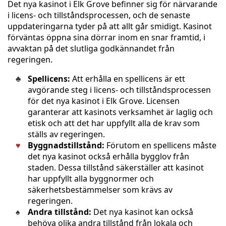
Det nya kasinot i Elk Grove befinner sig för närvarande
i licens- och tillståndsprocessen, och de senaste
uppdateringarna tyder på att allt går smidigt. Kasinot
förväntas öppna sina dörrar inom en snar framtid, i
avvaktan på det slutliga godkännandet från
regeringen.
Spellicens:
Att erhålla en spellicens är ett
avgörande steg i licens- och tillståndsprocessen
för det nya kasinot i Elk Grove. Licensen
garanterar att kasinots verksamhet är laglig och
etisk och att det har uppfyllt alla de krav som
ställs av regeringen.
Byggnadstillstånd:
Förutom en spellicens måste
det nya kasinot också erhålla bygglov från
staden. Dessa tillstånd säkerställer att kasinot
har uppfyllt alla byggnormer och
säkerhetsbestämmelser som krävs av
regeringen.
Andra tillstånd:
Det nya kasinot kan också
behöva olika andra tillstånd från lokala och