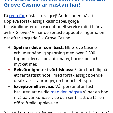
Grove Casino är nästan här!
Få
redo för
nästa stora grej! Är du sugen på att
uppleva förstklassiga kasinospel, lyxiga
bekvämligheter och exceptionell service mitt i hjärtat
av Elk Grove?? Vi har de senaste uppdateringarna om
det efterlängtade Elk Grove Casino.
Spel när det är som bäst:
Elk Grove Casino
erbjuder oändlig spänning med över 2 500
toppmoderna spelautomater, bordsspel och
mycket mer.
Bekvämligheter i världsklass:
Skäm bort dig på
ett fantastiskt hotell med förstklassigt boende,
utsökta restauranger, en bar och ett spa.
Exceptionell service:
Vår personal är fast
besluten att ge dig
med den högsta
Vi har en hög
nivå på vår kundservice och ser till att du får en
oförglömlig upplevelse.
Så, när kommer Elk Grove Casino att öppna, frågar du?