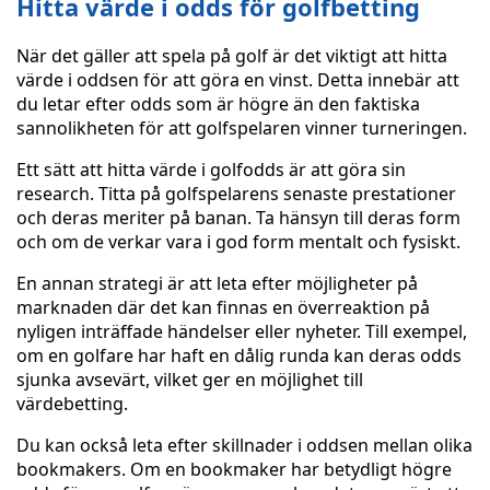
Hitta värde i odds för golfbetting
När det gäller att spela på golf är det viktigt att hitta
värde i oddsen för att göra en vinst. Detta innebär att
du letar efter odds som är högre än den faktiska
sannolikheten för att golfspelaren vinner turneringen.
Ett sätt att hitta värde i golfodds är att göra sin
research. Titta på golfspelarens senaste prestationer
och deras meriter på banan. Ta hänsyn till deras form
och om de verkar vara i god form mentalt och fysiskt.
En annan strategi är att leta efter möjligheter på
marknaden där det kan finnas en överreaktion på
nyligen inträffade händelser eller nyheter. Till exempel,
om en golfare har haft en dålig runda kan deras odds
sjunka avsevärt, vilket ger en möjlighet till
värdebetting.
Du kan också leta efter skillnader i oddsen mellan olika
bookmakers. Om en bookmaker har betydligt högre