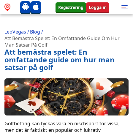
Registrering
Logga in
LeoVegas
/
Blog
/
Att Bemästra Spelet: En Omfattande Guide Om Hur
Man Satsar På Golf
Att bemästra spelet: En
omfattande guide om hur man
satsar på golf
Golfbetting kan tyckas vara en nischsport för vissa,
men det är faktiskt en populär och lukrativ