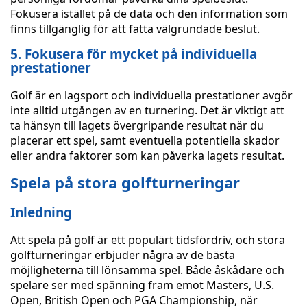
Fokusera istället på de data och den information som
finns tillgänglig för att fatta välgrundade beslut.
5. Fokusera för mycket på individuella
prestationer
Golf är en lagsport och individuella prestationer avgör
inte alltid utgången av en turnering. Det är viktigt att
ta hänsyn till lagets övergripande resultat när du
placerar ett spel, samt eventuella potentiella skador
eller andra faktorer som kan påverka lagets resultat.
Spela på stora golfturneringar
Inledning
Att spela på golf är ett populärt tidsfördriv, och stora
golfturneringar erbjuder några av de bästa
möjligheterna till lönsamma spel. Både åskådare och
spelare ser med spänning fram emot Masters, U.S.
Open, British Open och PGA Championship, när