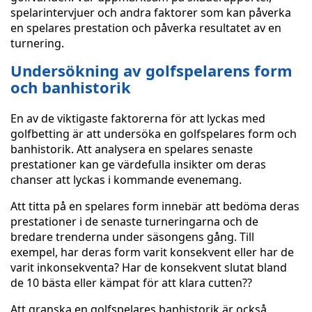
spelarintervjuer och andra faktorer som kan påverka
en spelares prestation och påverka resultatet av en
turnering.
Undersökning av golfspelarens form
och banhistorik
En av de viktigaste faktorerna för att lyckas med
golfbetting är att undersöka en golfspelares form och
banhistorik. Att analysera en spelares senaste
prestationer kan ge värdefulla insikter om deras
chanser att lyckas i kommande evenemang.
Att titta på en spelares form innebär att bedöma deras
prestationer i de senaste turneringarna och de
bredare trenderna under säsongens gång. Till
exempel, har deras form varit konsekvent eller har de
varit inkonsekventa? Har de konsekvent slutat bland
de 10 bästa eller kämpat för att klara cutten??
Att granska en golfspelares banhistorik är också