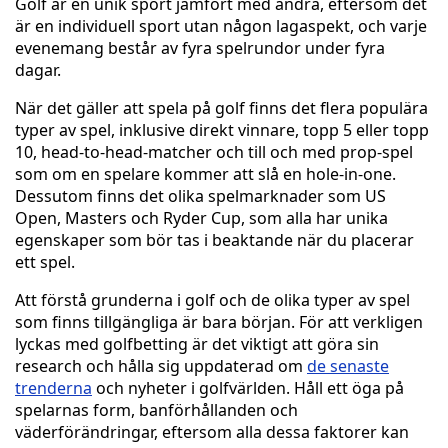
Golf är en unik sport jämfört med andra, eftersom det
är en individuell sport utan någon lagaspekt, och varje
evenemang består av fyra spelrundor under fyra
dagar.
När det gäller att spela på golf finns det flera populära
typer av spel, inklusive direkt vinnare, topp 5 eller topp
10, head-to-head-matcher och till och med prop-spel
som om en spelare kommer att slå en hole-in-one.
Dessutom finns det olika spelmarknader som US
Open, Masters och Ryder Cup, som alla har unika
egenskaper som bör tas i beaktande när du placerar
ett spel.
Att förstå grunderna i golf och de olika typer av spel
som finns tillgängliga är bara början. För att verkligen
lyckas med golfbetting är det viktigt att göra sin
research och hålla sig uppdaterad om
de senaste
trenderna
och nyheter i golfvärlden. Håll ett öga på
spelarnas form, banförhållanden och
väderförändringar, eftersom alla dessa faktorer kan