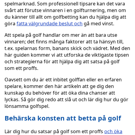
spelmarknad. Som professionell tipsare kan det vara
svårt att förutse vinnaren i en golfturnering, men om
du känner till allt om golfbetting kan du hjälpa dig att
göra
fatta välgrundade beslut och
gå med vinst.
Att spela på golf handlar om mer än att bara utse
vinnaren; det finns många faktorer att ta hänsyn till,
t.ex. spelarnas form, banans skick och vädret. Med den
här guiden kommer vi att utforska de viktigaste tipsen
och strategierna för att hjälpa dig att satsa på golf
som ett proffs.
Oavsett om du är ett inbitet golffan eller en erfaren
spelare, kommer den här artikeln att ge dig den
kunskap du behöver för att öka dina chanser att
lyckas. Så gör dig redo att slå ut och lär dig hur du gör
lönsamma golfspel.
Behärska konsten att betta på golf
Lär dig hur du satsar på golf som ett proffs
och öka