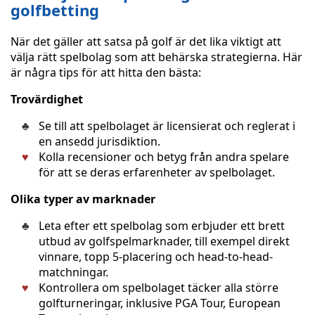
golfbetting
När det gäller att satsa på golf är det lika viktigt att
välja rätt spelbolag som att behärska strategierna. Här
är några tips för att hitta den bästa:
Trovärdighet
Se till att spelbolaget är licensierat och reglerat i
en ansedd jurisdiktion.
Kolla recensioner och betyg från andra spelare
för att se deras erfarenheter av spelbolaget.
Olika typer av marknader
Leta efter ett spelbolag som erbjuder ett brett
utbud av golfspelmarknader, till exempel direkt
vinnare, topp 5-placering och head-to-head-
matchningar.
Kontrollera om spelbolaget täcker alla större
golfturneringar, inklusive PGA Tour, European