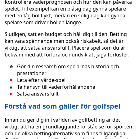
Kontrollera väderprognosen och hur den kan påverka
spelet. Till exempel kan en blåsig dag gynna spelare
med en låg bollflykt, medan en solig dag kan gynna
spelare som driver bollen längre.
Slutligen, sätt en budget och håll dig till den. Betting
kan vara spännande men också riskabelt, så det är
viktigt att satsa ansvarsfullt. Placera spel som du är
bekväm med att förlora och undvik att jaga förluster.
Gör din research om spelarnas historia och
prestationer
Leta efter värde-spel
Ta hänsyn till väderförhållandena
Satsa ansvarsfullt
Förstå vad som gäller för golfspel
Innan du ger dig in i världen av golfbetting är det
viktigt att ha en grundläggande förståelse för sporten
och de olika bettingalternativ som finns tillgängliga.