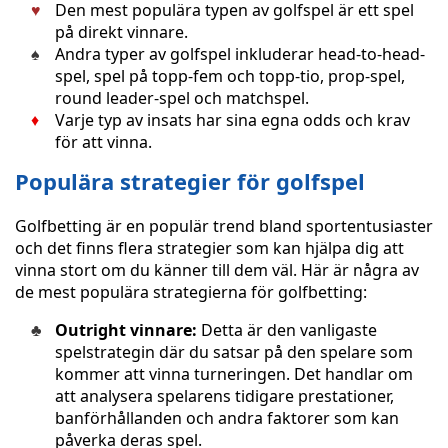
Den mest populära typen av golfspel är ett spel
på direkt vinnare.
Andra typer av golfspel inkluderar head-to-head-
spel, spel på topp-fem och topp-tio, prop-spel,
round leader-spel och matchspel.
Varje typ av insats har sina egna odds och krav
för att vinna.
Populära strategier för golfspel
Golfbetting är en populär trend bland sportentusiaster
och det finns flera strategier som kan hjälpa dig att
vinna stort om du känner till dem väl. Här är några av
de mest populära strategierna för golfbetting:
Outright vinnare:
Detta är den vanligaste
spelstrategin där du satsar på den spelare som
kommer att vinna turneringen. Det handlar om
att analysera spelarens tidigare prestationer,
banförhållanden och andra faktorer som kan
påverka deras spel.