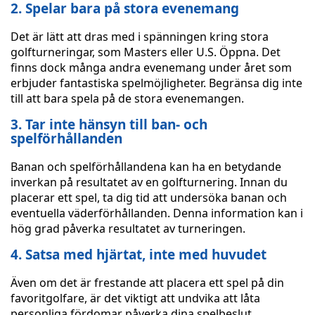
2. Spelar bara på stora evenemang
Det är lätt att dras med i spänningen kring stora
golfturneringar, som Masters eller U.S. Öppna. Det
finns dock många andra evenemang under året som
erbjuder fantastiska spelmöjligheter. Begränsa dig inte
till att bara spela på de stora evenemangen.
3. Tar inte hänsyn till ban- och
spelförhållanden
Banan och spelförhållandena kan ha en betydande
inverkan på resultatet av en golfturnering. Innan du
placerar ett spel, ta dig tid att undersöka banan och
eventuella väderförhållanden. Denna information kan i
hög grad påverka resultatet av turneringen.
4. Satsa med hjärtat, inte med huvudet
Även om det är frestande att placera ett spel på din
favoritgolfare, är det viktigt att undvika att låta
personliga fördomar påverka dina spelbeslut.