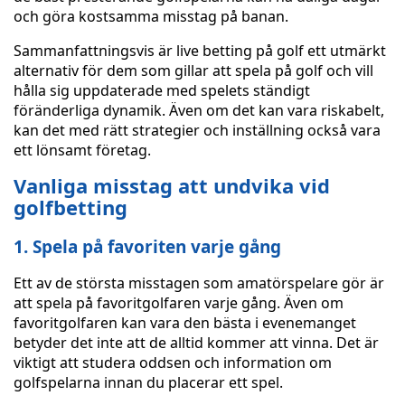
och göra kostsamma misstag på banan.
Sammanfattningsvis är live betting på golf ett utmärkt
alternativ för dem som gillar att spela på golf och vill
hålla sig uppdaterade med spelets ständigt
föränderliga dynamik. Även om det kan vara riskabelt,
kan det med rätt strategier och inställning också vara
ett lönsamt företag.
Vanliga misstag att undvika vid
golfbetting
1. Spela på favoriten varje gång
Ett av de största misstagen som amatörspelare gör är
att spela på favoritgolfaren varje gång. Även om
favoritgolfaren kan vara den bästa i evenemanget
betyder det inte att de alltid kommer att vinna. Det är
viktigt att studera oddsen och information om
golfspelarna innan du placerar ett spel.