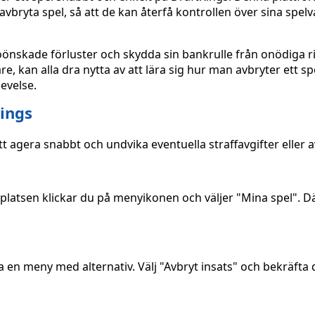
bryta spel, så att de kan återfå kontrollen över sina spelva
nskade förluster och skydda sin bankrulle från onödiga ri
e, kan alla dra nytta av att lära sig hur man avbryter ett sp
levelse.
Kings
tt agera snabbt och undvika eventuella straffavgifter eller av
platsen klickar du på menyikonen och väljer "Mina spel". D
na en meny med alternativ. Välj "Avbryt insats" och bekräfta d