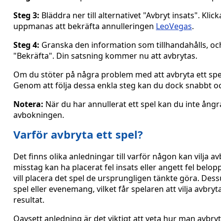
Steg 3:
Bläddra ner till alternativet "Avbryt insats". Kl
uppmanas att bekräfta annulleringen
LeoVegas
.
Steg 4:
Granska den information som tillhandahålls, och
"Bekräfta". Din satsning kommer nu att avbrytas.
Om du stöter på några problem med att avbryta ett spe
Genom att följa dessa enkla steg kan du dock snabbt och
Notera:
När du har annullerat ett spel kan du inte ångra
avbokningen.
Varför avbryta ett spel?
Det finns olika anledningar till varför någon kan vilja a
misstag kan ha placerat fel insats eller angett fel belo
vill placera det spel de ursprungligen tänkte göra. De
spel eller evenemang, vilket får spelaren att vilja avbry
resultat.
Oavsett anledning är det viktigt att veta hur man avbry