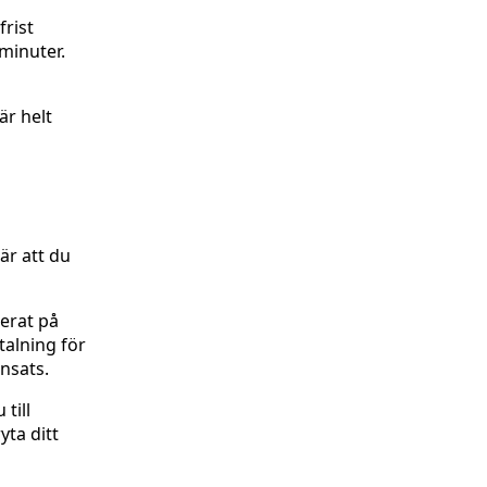
frist
 minuter.
är helt
är att du
erat på
talning för
insats.
till
yta ditt