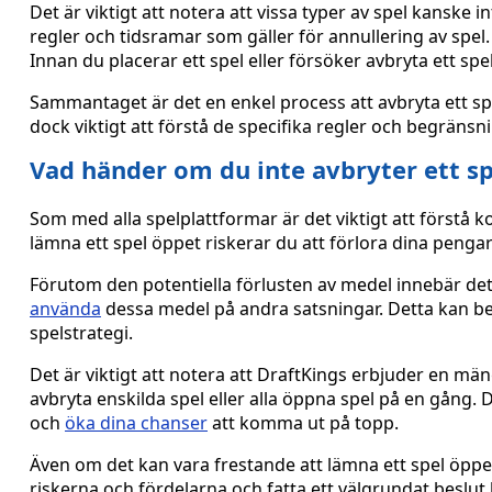
Det är viktigt att notera att vissa typer av spel kanske 
regler och tidsramar som gäller för annullering av spel.
Innan du placerar ett spel eller försöker avbryta ett sp
Sammantaget är det en enkel process att avbryta ett spe
dock viktigt att förstå de specifika regler och begränsn
Vad händer om du inte avbryter ett sp
Som med alla spelplattformar är det viktigt att förstå 
lämna ett spel öppet riskerar du att förlora dina pengar o
Förutom den potentiella förlusten av medel innebär det 
använda
dessa medel på andra satsningar. Detta kan be
spelstrategi.
Det är viktigt att notera att DraftKings erbjuder en mäng
avbryta enskilda spel eller alla öppna spel på en gång. 
och
öka dina chanser
att komma ut på topp.
Även om det kan vara frestande att lämna ett spel öppet
riskerna och fördelarna och fatta ett välgrundat beslut 