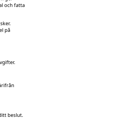
l och fatta
sker.
el på
gifter.
ärifrån
itt beslut.