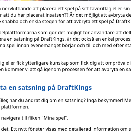
rvkittlande att placera ett spel på sitt favoritlag eller sin
att du har placerat insatsen?? Är det möjligt att avbryta de
e snabba och enkla stegen för att avbryta ett spel på DraftK
pelplattformarna som gör det möjligt för användare att delt
era en satsning på DraftKings, är det också en enkel proces
sina spel innan evenemanget börjar och till och med efter s
 eller fick ytterligare kunskap som fick dig att ompröva dit
ken kommer vi att gå igenom processen för att avbryta en s
ta en satsning på DraftKings
Eller, har du ändrat dig om en satsning? Inga bekymmer! M
å plattformen.
avigera till fliken "Mina spel".
å det. Ett nytt fönster visas med detaljerad information om 