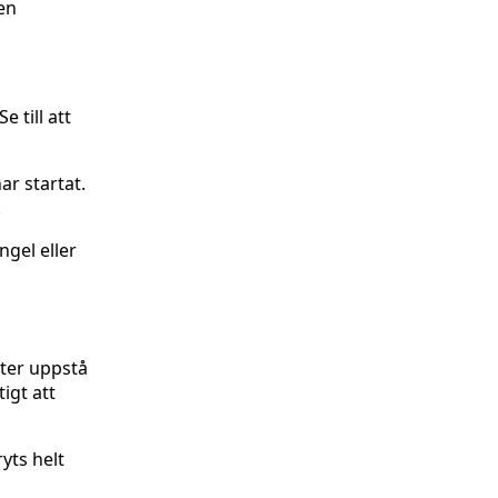
en
 till att
ar startat.
.
gel eller
ter uppstå
igt att
yts helt