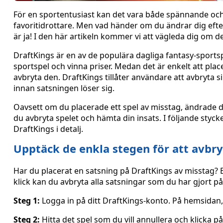
För en sportentusiast kan det vara både spännande och ne
favoritidrottare. Men vad händer om du ändrar dig efter 
är ja! I den här artikeln kommer vi att vägleda dig om d
DraftKings är en av de populära dagliga fantasy-sports
sportspel och vinna priser. Medan det är enkelt att plac
avbryta den. DraftKings tillåter användare att avbryta 
innan satsningen löser sig.
Oavsett om du placerade ett spel av misstag, ändrade dig
du avbryta spelet och hämta din insats. I följande styc
DraftKings i detalj.
Upptäck de enkla stegen för att avbry
Har du placerat en satsning på DraftKings av misstag? 
klick kan du avbryta alla satsningar som du har gjort p
Steg 1:
Logga in på ditt DraftKings-konto. På hemsidan, n
Steg 2:
Hitta det spel som du vill annullera och klicka p