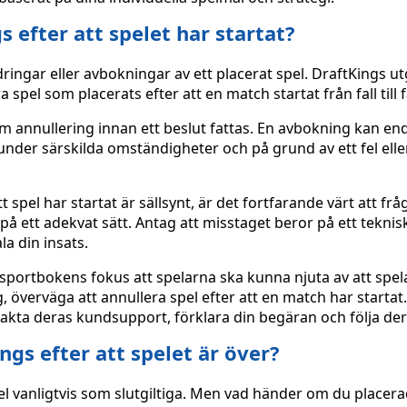
s efter att spelet har startat?
ndringar eller avbokningar av ett placerat spel. DraftKings u
el som placerats efter att en match startat från fall till fa
annullering innan ett beslut fattas. En avbokning kan en
under särskilda omständigheter och på grund av ett fel elle
 spel har startat är sällsynt, är det fortfarande värt att frå
g på ett adekvat sätt. Antag att misstaget beror på ett tekni
la din insats.
 sportbokens fokus att spelarna ska kunna njuta av att spel
 överväga att annullera spel efter att en match har startat
ntakta deras kundsupport, förklara din begäran och följa der
gs efter att spelet är över?
l vanligtvis som slutgiltiga. Men vad händer om du placera