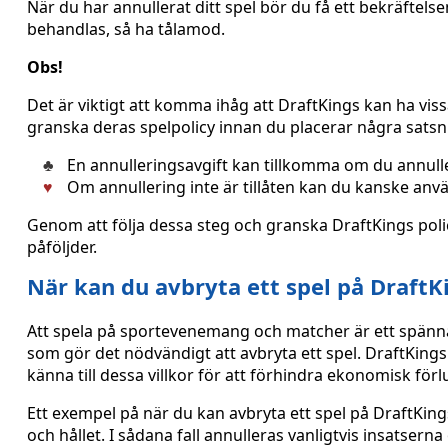
När du har annullerat ditt spel bör du få ett bekräfte
behandlas, så ha tålamod.
Obs!
Det är viktigt att komma ihåg att DraftKings kan ha vissa 
granska deras spelpolicy innan du placerar några satsn
En annulleringsavgift kan tillkomma om du annuller
Om annullering inte är tillåten kan du kanske anvä
Genom att följa dessa steg och granska DraftKings poli
påföljder.
När kan du avbryta ett spel på DraftK
Att spela på sportevenemang och matcher är ett spänn
som gör det nödvändigt att avbryta ett spel. DraftKings ti
känna till dessa villkor för att förhindra ekonomisk förl
Ett exempel på när du kan avbryta ett spel på DraftKing
och hållet. I sådana fall annulleras vanligtvis insatsern