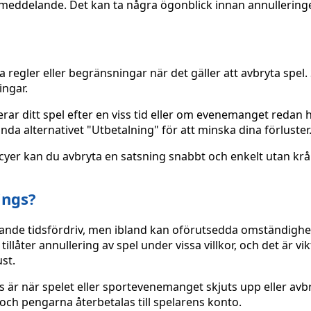
lsemeddelande. Det kan ta några ögonblick innan annullering
regler eller begränsningar när det gäller att avbryta spel. Se
ingar.
ar ditt spel efter en viss tid eller om evenemanget redan h
nda alternativet "Utbetalning" för att minska dina förluster
cyer kan du avbryta en satsning snabbt och enkelt utan krån
ings?
ande tidsfördriv, men ibland kan oförutsedda omständighe
llåter annullering av spel under vissa villkor, och det är vikt
ust.
s är när spelet eller sportevenemanget skjuts upp eller avbr
a och pengarna återbetalas till spelarens konto.