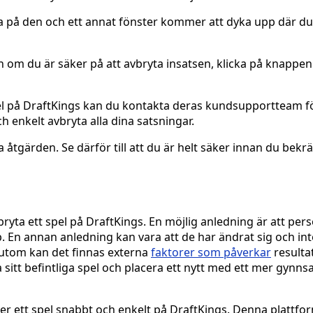
icka på den och ett annat fönster kommer att dyka upp där du
 om du är säker på att avbryta insatsen, klicka på knappen
l på DraftKings kan du kontakta deras kundsupportteam fö
 enkelt avbryta alla dina satsningar.
 åtgärden. Se därför till att du är helt säker innan du bekrä
vbryta ett spel på DraftKings. En möjlig anledning är att per
pp. En annan anledning kan vara att de har ändrat sig och in
ssutom kan det finnas externa
faktorer som påverkar
resultat
ta sitt befintliga spel och placera ett nytt med ett mer gynn
ter ett spel snabbt och enkelt på DraftKings. Denna plattfo