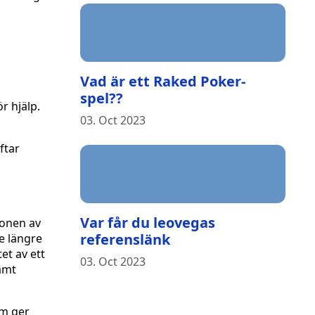
Vad är ett Raked Poker-
spel??
r hjälp.
03. Oct 2023
ftar
Var får du leovegas
sonen av
referenslänk
te längre
et av ett
03. Oct 2023
samt
rm ger