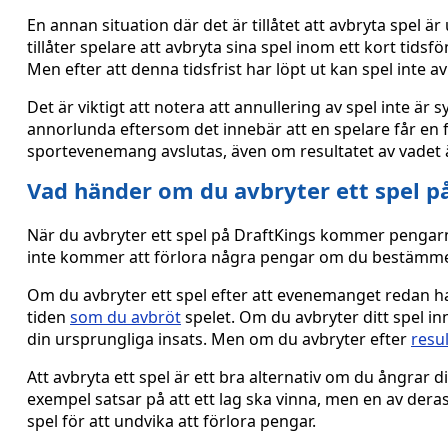
En annan situation där det är tillåtet att avbryta spel ä
tillåter spelare att avbryta sina spel inom ett kort tidsf
Men efter att denna tidsfrist har löpt ut kan spel inte a
Det är viktigt att notera att annullering av spel inte ä
annorlunda eftersom det innebär att en spelare får en
sportevenemang avslutas, även om resultatet av vadet 
Vad händer om du avbryter ett spel p
När du avbryter ett spel på DraftKings kommer pengarna
inte kommer att förlora några pengar om du bestämmer 
Om du avbryter ett spel efter att evenemanget redan ha
tiden
som du avbröt
spelet. Om du avbryter ditt spel i
din ursprungliga insats. Men om du avbryter efter
resu
Att avbryta ett spel är ett bra alternativ om du ångrar 
exempel satsar på att ett lag ska vinna, men en av deras
spel för att undvika att förlora pengar.