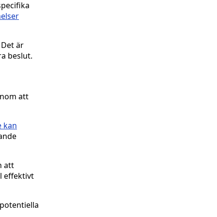
specifika
elser
 Det är
ra beslut.
enom att
e kan
pande
 att
 effektivt
potentiella