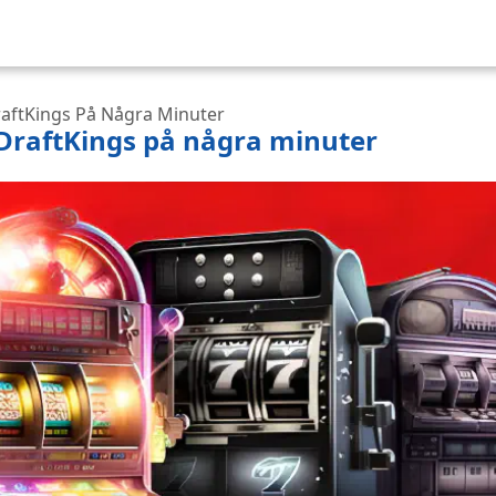
DraftKings På Några Minuter
å DraftKings på några minuter