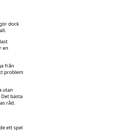
tgör dock
ll.
dast
r en
ga från
skt problem
a utan
. Det bästa
as råd.
de ett spel