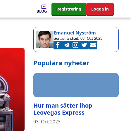
Registrering
Logga in
BLOG
Emanuel Nyström
Senast ändrad:
03. Oct 2023
Populära nyheter
Hur man sätter ihop
Leovegas Express
03. Oct 2023