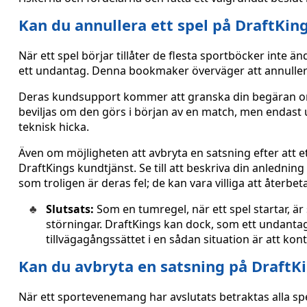
Kan du annullera ett spel på DraftKing
När ett spel börjar tillåter de flesta sportböcker inte ä
ett undantag. Denna bookmaker överväger att annullera sp
Deras kundsupport kommer att granska din begäran om 
beviljas om den görs i början av en match, men endast 
teknisk hicka.
Även om möjligheten att avbryta en satsning efter att ett
DraftKings kundtjänst. Se till att beskriva din anlednin
som troligen är deras fel; de kan vara villiga att återbeta
Slutsats:
Som en tumregel, när ett spel startar, är
störningar. DraftKings kan dock, som ett undantag,
tillvägagångssättet i en sådan situation är att ko
Kan du avbryta en satsning på DraftKin
När ett sportevenemang har avslutats betraktas alla spe