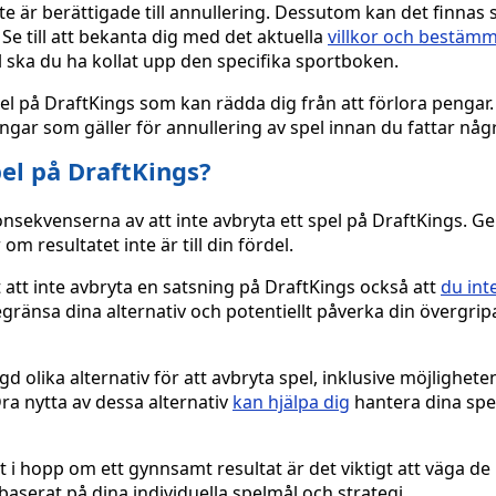
inte är berättigade till annullering. Dessutom kan det finnas 
 Se till att bekanta dig med det aktuella
villkor och bestämm
el ska du ha kollat upp den specifika sportboken.
l på DraftKings som kan rädda dig från att förlora pengar.
ingar som gäller för annullering av spel innan du fattar någ
el på DraftKings?
konsekvenserna av att inte avbryta ett spel på DraftKings. G
m resultatet inte är till din fördel.
att inte avbryta en satsning på DraftKings också att
du int
gränsa dina alternativ och potentiellt påverka din övergri
d olika alternativ för att avbryta spel, inklusive möjligheten
Dra nytta av dessa alternativ
kan hjälpa dig
hantera dina spel
 i hopp om ett gynnsamt resultat är det viktigt att väga de 
baserat på dina individuella spelmål och strategi.