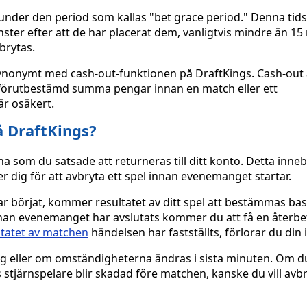
r under den period som kallas "bet grace period." Denna tids
önster efter att de har placerat dem, vanligtvis mindre än 15
vbrytas.
r synonymt med cash-out-funktionen på DraftKings. Cash-out 
 förutbestämd summa pengar innan en match eller ett
är osäkert.
å DraftKings?
 som du satsade att returneras till ditt konto. Detta inneb
dig för att avbryta ett spel innan evenemanget startar.
r börjat, kommer resultatet av ditt spel att bestämmas bas
nnan evenemanget har avslutats kommer du att få en återbe
ltatet av matchen
händelsen har fastställts, förlorar du din 
dig eller om omständigheterna ändras i sista minuten. Om du 
 stjärnspelare blir skadad före matchen, kanske du vill avbr