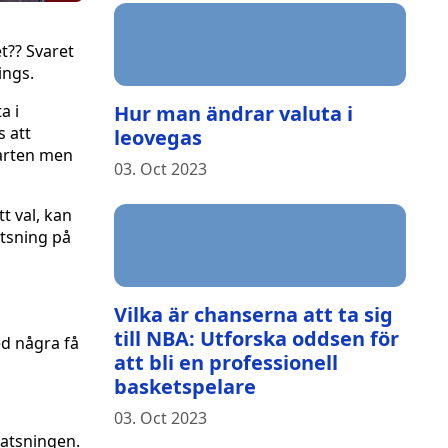
t?? Svaret
ings.
a i
Hur man ändrar valuta i
s att
leovegas
tarten men
03. Oct 2023
t val, kan
atsning på
Vilka är chanserna att ta sig
till NBA: Utforska oddsen för
ed några få
att bli en professionell
basketspelare
03. Oct 2023
satsningen.