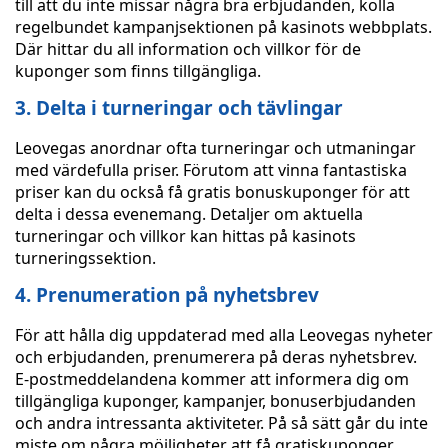
till att du inte missar några bra erbjudanden, kolla
regelbundet kampanjsektionen på kasinots webbplats.
Där hittar du all information och villkor för de
kuponger som finns tillgängliga.
3. Delta i turneringar och tävlingar
Leovegas anordnar ofta turneringar och utmaningar
med värdefulla priser. Förutom att vinna fantastiska
priser kan du också få gratis bonuskuponger för att
delta i dessa evenemang. Detaljer om aktuella
turneringar och villkor kan hittas på kasinots
turneringssektion.
4. Prenumeration på nyhetsbrev
För att hålla dig uppdaterad med alla Leovegas nyheter
och erbjudanden, prenumerera på deras nyhetsbrev.
E-postmeddelandena kommer att informera dig om
tillgängliga kuponger, kampanjer, bonuserbjudanden
och andra intressanta aktiviteter. På så sätt går du inte
miste om några möjligheter att få gratiskuponger.