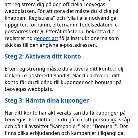
att registrera dig på den officiella Leovegas-
webbplatsen. För att göra det måste du klicka på
knappen "Registrera" och fylla i alla nödvändiga
uppgifter: förnamn, efternamn, födelsedatum, e-
postadress etc.д. Efteråt måste du bekräfta din
registrering
genom att
följa instruktionerna som
skickas till den angivna e-postadressen.
Steg 2: Aktivera ditt konto
Efter registrering måste du aktivera ditt konto. Följ
länken i e-postmeddelandet. När du aktiverar ditt
konto får du tillgång till kuponger och bonusar på
Leovegas webbplats.
Steg 3: Hämta dina kuponger
När ditt konto har aktiverats kan du få kuponger på
Leovegas. För detta bör du gå in i ditt personliga skåp
och gå till avsnittet "Kampanjer" eller "Bonusar". Det
finns olika erbjudanden och kampanjer tillgängliga,