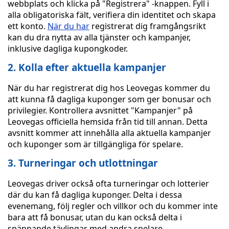
webbplats och klicka på "Registrera" -knappen. Fyll i
alla obligatoriska fält, verifiera din identitet och skapa
ett konto.
När du har
registrerat dig framgångsrikt
kan du dra nytta av alla tjänster och kampanjer,
inklusive dagliga kupongkoder.
2. Kolla efter aktuella kampanjer
När du har registrerat dig hos Leovegas kommer du
att kunna få dagliga kuponger som ger bonusar och
privilegier. Kontrollera avsnittet "Kampanjer" på
Leovegas officiella hemsida från tid till annan. Detta
avsnitt kommer att innehålla alla aktuella kampanjer
och kuponger som är tillgängliga för spelare.
3. Turneringar och utlottningar
Leovegas driver också ofta turneringar och lotterier
där du kan få dagliga kuponger. Delta i dessa
evenemang, följ regler och villkor och du kommer inte
bara att få bonusar, utan du kan också delta i
spännande tävlingar med andra spelare.