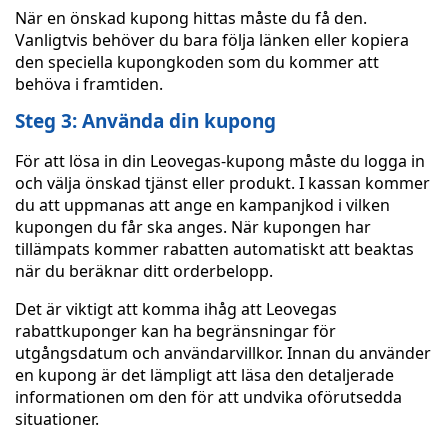
När en önskad kupong hittas måste du få den.
Vanligtvis behöver du bara följa länken eller kopiera
den speciella kupongkoden som du kommer att
behöva i framtiden.
Steg 3: Använda din kupong
För att lösa in din Leovegas-kupong måste du logga in
och välja önskad tjänst eller produkt. I kassan kommer
du att uppmanas att ange en kampanjkod i vilken
kupongen du får ska anges. När kupongen har
tillämpats kommer rabatten automatiskt att beaktas
när du beräknar ditt orderbelopp.
Det är viktigt att komma ihåg att Leovegas
rabattkuponger kan ha begränsningar för
utgångsdatum och användarvillkor. Innan du använder
en kupong är det lämpligt att läsa den detaljerade
informationen om den för att undvika oförutsedda
situationer.