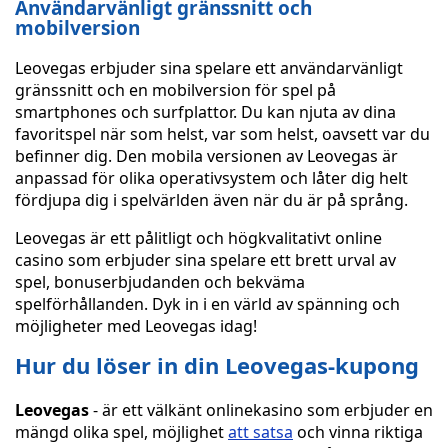
Användarvänligt gränssnitt och
mobilversion
Leovegas erbjuder sina spelare ett användarvänligt
gränssnitt och en mobilversion för spel på
smartphones och surfplattor. Du kan njuta av dina
favoritspel när som helst, var som helst, oavsett var du
befinner dig. Den mobila versionen av Leovegas är
anpassad för olika operativsystem och låter dig helt
fördjupa dig i spelvärlden även när du är på språng.
Leovegas är ett pålitligt och högkvalitativt online
casino som erbjuder sina spelare ett brett urval av
spel, bonuserbjudanden och bekväma
spelförhållanden. Dyk in i en värld av spänning och
möjligheter med Leovegas idag!
Hur du löser in din Leovegas-kupong
Leovegas
- är ett välkänt onlinekasino som erbjuder en
mängd olika spel, möjlighet
att satsa
och vinna riktiga