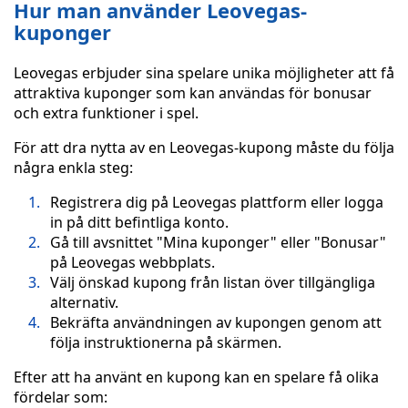
Hur man använder Leovegas-
kuponger
Leovegas erbjuder sina spelare unika möjligheter att få
attraktiva kuponger som kan användas för bonusar
och extra funktioner i spel.
För att dra nytta av en Leovegas-kupong måste du följa
några enkla steg:
Registrera dig på Leovegas plattform eller logga
in på ditt befintliga konto.
Gå till avsnittet "Mina kuponger" eller "Bonusar"
på Leovegas webbplats.
Välj önskad kupong från listan över tillgängliga
alternativ.
Bekräfta användningen av kupongen genom att
följa instruktionerna på skärmen.
Efter att ha använt en kupong kan en spelare få olika
fördelar som: