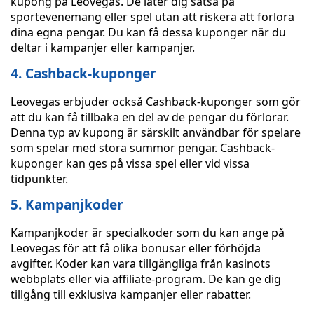
kupong på Leovegas. De låter dig satsa på
sportevenemang eller spel utan att riskera att förlora
dina egna pengar. Du kan få dessa kuponger när du
deltar i kampanjer eller kampanjer.
4. Cashback-kuponger
Leovegas erbjuder också Cashback-kuponger som gör
att du kan få tillbaka en del av de pengar du förlorar.
Denna typ av kupong är särskilt användbar för spelare
som spelar med stora summor pengar. Cashback-
kuponger kan ges på vissa spel eller vid vissa
tidpunkter.
5. Kampanjkoder
Kampanjkoder är specialkoder som du kan ange på
Leovegas för att få olika bonusar eller förhöjda
avgifter. Koder kan vara tillgängliga från kasinots
webbplats eller via affiliate-program. De kan ge dig
tillgång till exklusiva kampanjer eller rabatter.