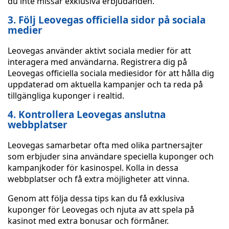
du inte missar exklusiva erbjudanden.
3. Följ Leovegas officiella sidor på sociala
medier
Leovegas använder aktivt sociala medier för att
interagera med användarna. Registrera dig på
Leovegas officiella sociala mediesidor för att hålla dig
uppdaterad om aktuella kampanjer och ta reda på
tillgängliga kuponger i realtid.
4. Kontrollera Leovegas anslutna
webbplatser
Leovegas samarbetar ofta med olika partnersajter
som erbjuder sina användare speciella kuponger och
kampanjkoder för kasinospel. Kolla in dessa
webbplatser och få extra möjligheter att vinna.
Genom att följa dessa tips kan du få exklusiva
kuponger för Leovegas och njuta av att spela på
kasinot med extra bonusar och förmåner.