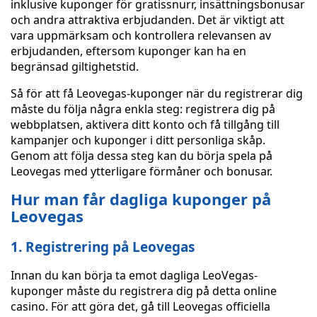
inklusive kuponger för gratissnurr, insättningsbonusar
och andra attraktiva erbjudanden. Det är viktigt att
vara uppmärksam och kontrollera relevansen av
erbjudanden, eftersom kuponger kan ha en
begränsad giltighetstid.
Så för att få Leovegas-kuponger när du registrerar dig
måste du följa några enkla steg: registrera dig på
webbplatsen, aktivera ditt konto och få tillgång till
kampanjer och kuponger i ditt personliga skåp.
Genom att följa dessa steg kan du börja spela på
Leovegas med ytterligare förmåner och bonusar.
Hur man får dagliga kuponger på
Leovegas
1. Registrering på Leovegas
Innan du kan börja ta emot dagliga LeoVegas-
kuponger måste du registrera dig på detta online
casino. För att göra det, gå till Leovegas officiella