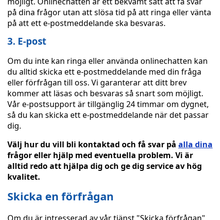
möjligt. Onlinechatten är ett bekvämt sätt att få svar
på dina frågor utan att slösa tid på att ringa eller vänta
på att ett e-postmeddelande ska besvaras.
3. E-post
Om du inte kan ringa eller använda onlinechatten kan
du alltid skicka ett e-postmeddelande med din fråga
eller förfrågan till oss. Vi garanterar att ditt brev
kommer att läsas och besvaras så snart som möjligt.
Vår e-postsupport är tillgänglig 24 timmar om dygnet,
så du kan skicka ett e-postmeddelande när det passar
dig.
Välj hur du vill bli kontaktad och få svar på
alla dina
frågor eller hjälp med eventuella problem. Vi är
alltid redo att hjälpa dig och ge dig service av hög
kvalitet.
Skicka en förfrågan
Om du är intresserad av vår tjänst "Skicka förfrågan"