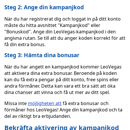
Steg 2: Ange din kampanjkod
När du har registrerat dig och loggat in på ditt konto
måste du hitta avsnittet "Kampanjkod" eller
"Bonuskod". Ange din LeoVegas-kampanjkod i den
angivna rutan. Se till att du anger koden korrekt för att
få din extra bonus.
Steg 3: Hämta dina bonusar
När du har angett en kampanjkod kommer LeoVegas
att aktivera dina extra bonusar. Beroende på koden
kan du få extra pengar på ditt konto, free spins eller
andra förmåner. Detta kan vara ett bra sätt att öka
dina chanser att vinna och få ut mer av ditt spel.
Missa inte
möjligheten att
få extra bonusar och
förmåner hos LeoVegas! Ange din kampanjkod och ta
del av riktigt bra erbjudanden.
Bekräfta aktivering av kampanjkod