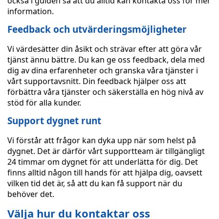
också i guiden så att du alltid kan kontakta oss för mer
information.
Feedback och utvärderingsmöjligheter
Vi värdesätter din åsikt och strävar efter att göra vår
tjänst ännu bättre. Du kan ge oss feedback, dela med
dig av dina erfarenheter och granska våra tjänster i
vårt supportavsnitt. Din feedback hjälper oss att
förbättra våra tjänster och säkerställa en hög nivå av
stöd för alla kunder.
Support dygnet runt
Vi förstår att frågor kan dyka upp när som helst på
dygnet. Det är därför vårt supportteam är tillgängligt
24 timmar om dygnet för att underlätta för dig. Det
finns alltid någon till hands för att hjälpa dig, oavsett
vilken tid det är, så att du kan få support när du
behöver det.
Välja hur du kontaktar oss