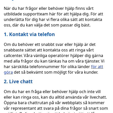
När du har frågor eller behöver hjälp finns vårt
utbildade supportteam här för att hjälpa dig. För att
underlätta för dig har vi flera olika sätt att kontakta
oss, där du kan välja det som passar dig bäst.
1. Kontakt via telefon
Om du behöver ett snabbt svar eller hjälp är det
snabbaste sättet att kontakta oss att ringa vårt
callcenter. Våra vänliga operatörer hjälper dig gärna
med alla frågor du kan tänkas ha om våra tjänster. Vi
har särskilda telefonnummer för olika länder
för att
göra
det så bekvämt som möjligt för våra kunder.
2. Live chatt
Om du har en fråga eller behöver hjälp och inte vill
eller kan ringa oss, kan du alltid använda vår livechatt.
Öppna bara chattrutan på vår webbplats så kommer
vår representant att svara på dina frågor så snart som