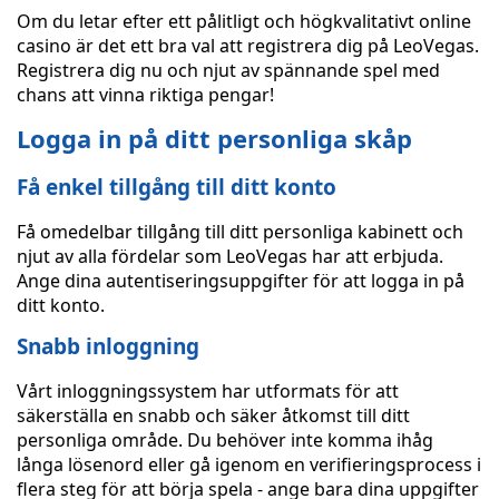
Om du letar efter ett pålitligt och högkvalitativt online
casino är det ett bra val att registrera dig på LeoVegas.
Registrera dig nu och njut av spännande spel med
chans att vinna riktiga pengar!
Logga in på ditt personliga skåp
Få enkel tillgång till ditt konto
Få omedelbar tillgång till ditt personliga kabinett och
njut av alla fördelar som LeoVegas har att erbjuda.
Ange dina autentiseringsuppgifter för att logga in på
ditt konto.
Snabb inloggning
Vårt inloggningssystem har utformats för att
säkerställa en snabb och säker åtkomst till ditt
personliga område. Du behöver inte komma ihåg
långa lösenord eller gå igenom en verifieringsprocess i
flera steg för att börja spela - ange bara dina uppgifter