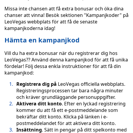
Missa inte chansen att få extra bonusar och öka dina
chanser att vinna! Besök sektionen "Kampanjkoder" på
LeoVegas webbplats för att få de senaste
kampanjkoderna idag!
Hämta en kampanjkod
Vill du ha extra bonusar när du registrerar dig hos
LeoVegas?? Använd denna kampanjkod för att få unika
fördelar! Följ dessa enkla instruktioner för att få din
kampanjkod:
Registrera dig på
LeoVegas officiella webbplats.
Registreringsprocessen tar bara några minuter
och kräver grundläggande personuppgifter.
Aktivera ditt konto
. Efter en lyckad registrering
kommer du att få ett e-postmeddelande som
bekräftar ditt konto. Klicka på länken i e-
postmeddelandet för att aktivera ditt konto.
Insättning
. Sätt in pengar på ditt spelkonto med