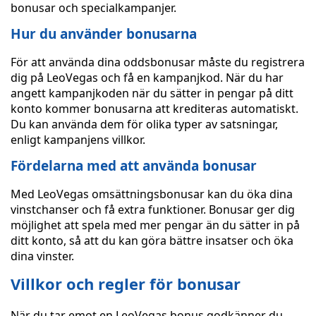
bonusar och specialkampanjer.
Hur du använder bonusarna
För att använda dina oddsbonusar måste du registrera
dig på LeoVegas och få en kampanjkod. När du har
angett kampanjkoden när du sätter in pengar på ditt
konto kommer bonusarna att krediteras automatiskt.
Du kan använda dem för olika typer av satsningar,
enligt kampanjens villkor.
Fördelarna med att använda bonusar
Med LeoVegas omsättningsbonusar kan du öka dina
vinstchanser och få extra funktioner. Bonusar ger dig
möjlighet att spela med mer pengar än du sätter in på
ditt konto, så att du kan göra bättre insatser och öka
dina vinster.
Villkor och regler för bonusar
När du tar emot en LeoVegas bonus godkänner du