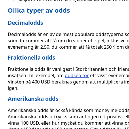
Olika typer av odds
Decimalodds
Decimalodds är en av de mest populära oddstyperna som
som du kommer att få om du vinner ett spel, inklusive di
evenemang är 2.50, du kommer att få totalt 250 $ om du
Fraktionella odds
Fraktionella odds är vanligast i Storbritannien och Irla
insatsen. Till exempel, om
oddsen för
ett visst eveneman
Vinsten på 400 USD beräknas genom att multiplicera in
igen.
Amerikanska odds
Amerikanska odds är också kända som moneyline-odds ell
Amerikanska odds uttrycks som antingen ett positivt el
vinna 100 USD, eller hur mycket du kommer att vinna o