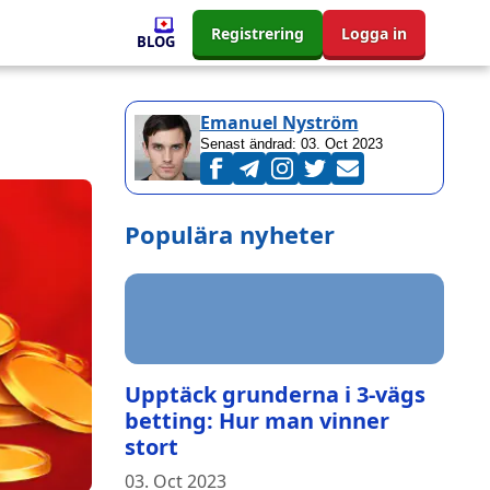
Registrering
Logga in
BLOG
Emanuel Nyström
Senast ändrad:
03. Oct 2023
Populära nyheter
Upptäck grunderna i 3-vägs
betting: Hur man vinner
stort
03. Oct 2023