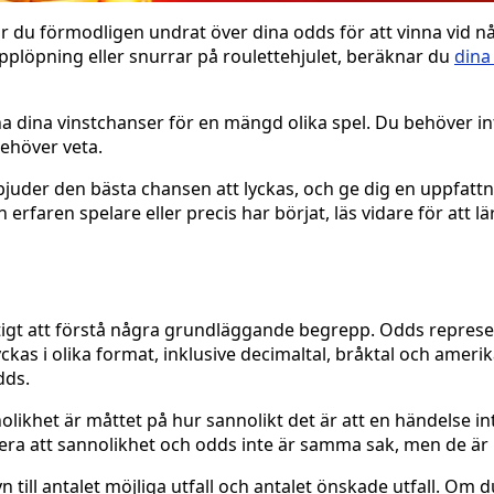
 du förmodligen undrat över dina odds för att vinna vid 
applöpning eller snurrar på roulettehjulet, beräknar du
dina
na dina vinstchanser för en mängd olika spel. Du behöver in
behöver veta.
erbjuder den bästa chansen att lyckas, och ge dig en uppfat
rfaren spelare eller precis har börjat, läs vidare för att lä
ktigt att förstå några grundläggande begrepp. Odds repres
ckas i olika format, inklusive decimaltal, bråktal och amerik
dds.
olikhet är måttet på hur sannolikt det är att en händelse int
notera att sannolikhet och odds inte är samma sak, men de är
till antalet möjliga utfall och antalet önskade utfall. Om du 