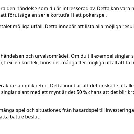
niera den händelse som du är intresserad av. Detta kan vara 
tt förutsäga en serie kortutfall i ett pokerspel.
t möjliga utfall. Detta innebär att lista alla möjliga resul
å händelsen och urvalsområdet. Om du till exempel singlar s
, t.ex. en kortlek, finns det många fler möjliga utfall att ta h
 beräkna sannolikheten. Detta innebär att det önskade utfalle
l singlar slant med ett mynt är det 50 % chans att det blir k
i många spel och situationer, från hasardspel till investerin
tta bättre beslut.