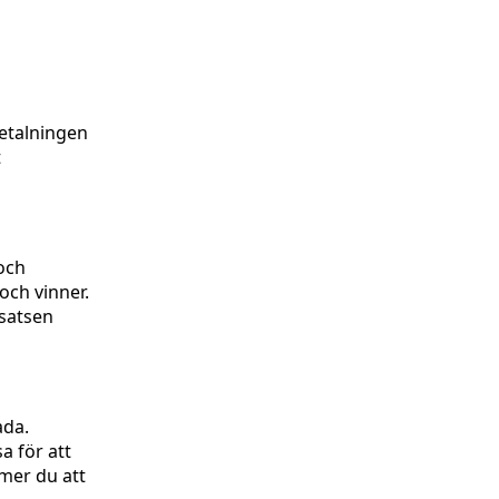
etalningen
t
 och
och vinner.
nsatsen
ada.
a för att
mer du att