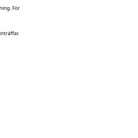
ning. För
nträffar.