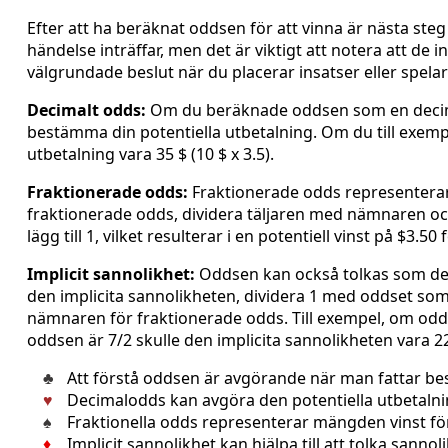
Efter att ha beräknat oddsen för att vinna är nästa ste
händelse inträffar, men det är viktigt att notera att de i
välgrundade beslut när du placerar insatser eller spela
Decimalt odds:
Om du beräknade oddsen som en decimal 
bestämma din potentiella utbetalning. Om du till exempe
utbetalning vara 35 $ (10 $ x 3.5).
Fraktionerade odds:
Fraktionerade odds representerar d
fraktionerade odds, dividera täljaren med nämnaren och l
lägg till 1, vilket resulterar i en potentiell vinst på $3.50
Implicit sannolikhet:
Oddsen kan också tolkas som den i
den implicita sannolikheten, dividera 1 med oddset so
nämnaren för fraktionerade odds. Till exempel, om oddse
oddsen är 7/2 skulle den implicita sannolikheten vara 22.2
Att förstå oddsen är avgörande när man fattar bes
Decimalodds kan avgöra den potentiella utbetaln
Fraktionella odds representerar mängden vinst för
Implicit sannolikhet kan hjälpa till att tolka sannol