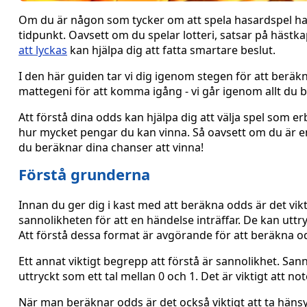
Om du är någon som tycker om att spela hasardspel har
tidpunkt. Oavsett om du spelar lotteri, satsar på hästk
att lyckas
kan hjälpa dig att fatta smartare beslut.
I den här guiden tar vi dig igenom stegen för att beräk
mattegeni för att komma igång - vi går igenom allt du 
Att förstå dina odds kan hjälpa dig att välja spel som 
hur mycket pengar du kan vinna. Så oavsett om du är en e
du beräknar dina chanser att vinna!
Förstå grunderna
Innan du ger dig i kast med att beräkna odds är det vi
sannolikheten för att en händelse inträffar. De kan uttry
Att förstå dessa format är avgörande för att beräkna o
Ett annat viktigt begrepp att förstå är sannolikhet. Sann
uttryckt som ett tal mellan 0 och 1. Det är viktigt att 
När man beräknar odds är det också viktigt att ta hänsyn 