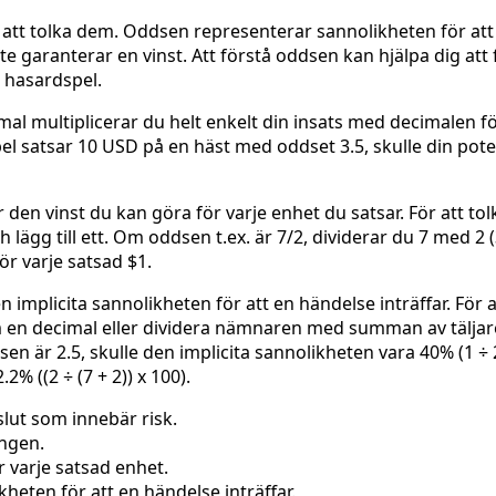
g att tolka dem. Oddsen representerar sannolikheten för att
nte garanterar en vinst. Att förstå oddsen kan hjälpa dig att 
r hasardspel.
multiplicerar du helt enkelt din insats med decimalen fö
l satsar 10 USD på en häst med oddset 3.5, skulle din pote
en vinst du kan göra för varje enhet du satsar. För att tol
ägg till ett. Om oddsen t.ex. är 7/2, dividerar du 7 med 2 (
 för varje satsad $1.
mplicita sannolikheten för att en händelse inträffar. För 
m en decimal eller dividera nämnaren med summan av tälja
n är 2.5, skulle den implicita sannolikheten vara 40% (1 ÷ 
% ((2 ÷ (7 + 2)) x 100).
lut som innebär risk.
ingen.
 varje satsad enhet.
ikheten för att en händelse inträffar.