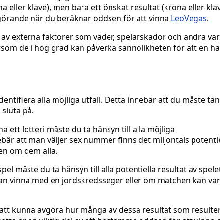
na eller klave), men bara ett önskat resultat (krona eller kla
görande när du beräknar oddsen för att vinna
LeoVegas
.
s av externa faktorer som väder, spelarskador och andra vari
rsom de i hög grad kan påverka sannolikheten för att en h
identifiera alla möjliga utfall. Detta innebär att du måste tän
 sluta på.
 ett lotteri måste du ta hänsyn till alla möjliga
r att man väljer sex nummer finns det miljontals potentie
en om dem alla.
l måste du ta hänsyn till alla potentiella resultat av spele
kan vinna med en jordskredsseger eller om matchen kan va
 att kunna avgöra hur många av dessa resultat som resulter