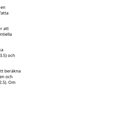
 en
fatta
r att
ntiella
ka
3.5) och
att beräkna
ren och
2.5). Om