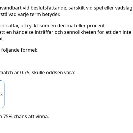
ändbart vid beslutsfattande, särskilt vid spel eller vadslag
stå vad varje term betyder.
nträffar, uttryckt som en decimal eller procent.
t en händelse inträffar och sannolikheten för att den inte i
t.
följande formel:
 match är 0.75, skulle oddsen vara:
 3
en 75% chans att vinna.