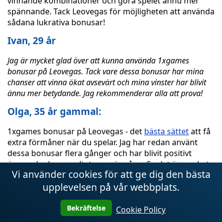
vinnande kombinationer och göra spelet ännu mer
spännande. Tack Leovegas för möjligheten att använda
sådana lukrativa bonusar!
Ivan, 29 år
Jag är mycket glad över att kunna använda 1xgames
bonusar på Leovegas. Tack vare dessa bonusar har mina
chanser att vinna ökat avsevärt och mina vinster har blivit
ännu mer betydande. Jag rekommenderar alla att prova!
Olga, 35 år gammal:
1xgames bonusar på Leovegas - det
bästa sättet
att få
extra förmåner när du spelar. Jag har redan använt
dessa bonusar flera gånger och har blivit positivt
överraskad av resultaten varje gång. Spelet är mycket
Vi använder cookies för att ge dig den bästa
mer intressant och lönsamt!
upplevelsen på vår webbplats.
Trygghet och säkerhet
Bekräftelse
Cookie Policy
När du använder 1xgames Bonus på Leovegas kan du