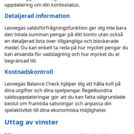
uppdatering om din kontostatus.
Detaljerad information
Leovegas saldoförfrågningsfunktion ger dig inte bara
den totala summan pengar på ditt konto utan också
en detaljerad lista över tillgängliga och blockerade
medel. Du kan enkelt ta reda på hur mycket pengar du
kan använda för vadslagning och hur mycket du är
begränsad till.
Kostnadskontroll
Leovegas Balance Check hjälper dig att hålla koll på
dina utgifter och dina spelpengar. Regelbundna
saldouppdateringar gör att du kan fatta välgrundade
beslut om framtida satsningar och anpassa din
spelaktivitet till dina ekonomiska möjligheter.
Uttag av vinster