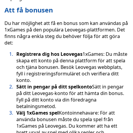
Att få bonusen
Du har möjlighet att få en bonus som kan användas på
1xGames på den populära Leovegas-plattformen. Det
finns några enkla steg du behöver följa för att göra
det:
Registrera dig hos Leovegas
1xGames: Du måste
skapa ett konto på denna plattform för att spela
och tjäna bonusen. Besök Leovegas webbplats,
fyll i registreringsformuläret och verifiera ditt
konto.
Sätt in pengar på ditt spelkonto
Sätt in pengar
på ditt Leovegas-konto för att hämta din bonus.
Fyll på ditt konto via din föredragna
betalningsmetod.
Välj 1xGames spel
Kontoinnehavare: För att
använda bonusen måste du spela spel från
1xGames på Leovegas. Du kommer att ha ett
brett urval av spel med olika regler och