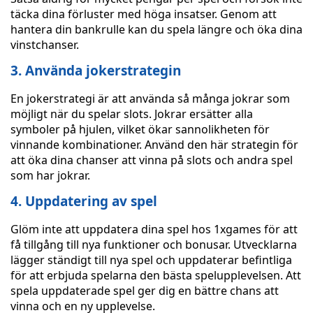
täcka dina förluster med höga insatser. Genom att
hantera din bankrulle kan du spela längre och öka dina
vinstchanser.
3. Använda jokerstrategin
En jokerstrategi är att använda så många jokrar som
möjligt när du spelar slots. Jokrar ersätter alla
symboler på hjulen, vilket ökar sannolikheten för
vinnande kombinationer. Använd den här strategin för
att öka dina chanser att vinna på slots och andra spel
som har jokrar.
4. Uppdatering av spel
Glöm inte att uppdatera dina spel hos 1xgames för att
få tillgång till nya funktioner och bonusar. Utvecklarna
lägger ständigt till nya spel och uppdaterar befintliga
för att erbjuda spelarna den bästa spelupplevelsen. Att
spela uppdaterade spel ger dig en bättre chans att
vinna och en ny upplevelse.