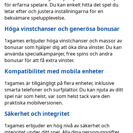
för erfarna spelare. Du kan enkelt hitta det spel du
letar efter och justera inställningarna för en
bekvämare spelupplevelse.
Höga vinstchanser och generösa bonusar
1xgames erbjuder höga vinstchanser och massor av
bonusar som hjälper dig att öka dina vinster. Du kan
använda specialkampanjer, free spins och andra
bonusar för att få extra vinster.
Kompatibilitet med mobila enheter
1xgames är tillgängligt på flera enheter, inklusive
smarta telefoner och surfplattor. Du kan njuta av ditt
spel när som helst, var som helst tack vare den
praktiska mobilversionen.
Säkerhet och integritet
1xgames erbjuder en hög nivå av säkerhet och
integritet under ditt spel. Alla dina personuppgifter