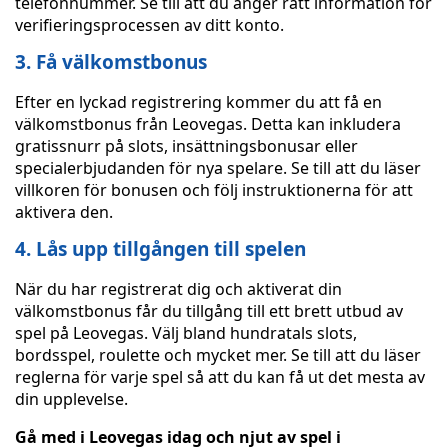
telefonnummer. Se till att du anger rätt information för
verifieringsprocessen av ditt konto.
3. Få välkomstbonus
Efter en lyckad registrering kommer du att få en
välkomstbonus från Leovegas. Detta kan inkludera
gratissnurr på slots, insättningsbonusar eller
specialerbjudanden för nya spelare. Se till att du läser
villkoren för bonusen och följ instruktionerna för att
aktivera den.
4. Lås upp tillgången till spelen
När du har registrerat dig och aktiverat din
välkomstbonus får du tillgång till ett brett utbud av
spel på Leovegas. Välj bland hundratals slots,
bordsspel, roulette och mycket mer. Se till att du läser
reglerna för varje spel så att du kan få ut det mesta av
din upplevelse.
Gå med i Leovegas idag och njut av spel i