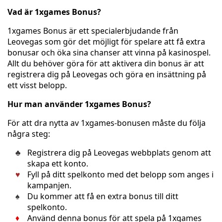
Vad är 1xgames Bonus?
1xgames Bonus är ett specialerbjudande från
Leovegas som gör det möjligt för spelare att få extra
bonusar och öka sina chanser att vinna på kasinospel.
Allt du behöver göra för att aktivera din bonus är att
registrera dig på Leovegas och göra en insättning på
ett visst belopp.
Hur man använder 1xgames Bonus?
För att dra nytta av 1xgames-bonusen måste du följa
några steg:
Registrera dig på Leovegas webbplats genom att
skapa ett konto.
Fyll på ditt spelkonto med det belopp som anges i
kampanjen.
Du kommer att få en extra bonus till ditt
spelkonto.
Använd denna bonus för att spela på 1xgames