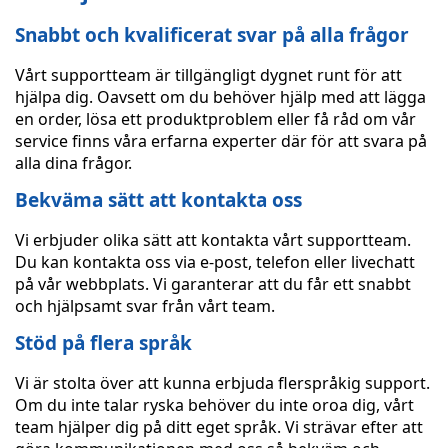
Snabbt och kvalificerat svar på alla frågor
Vårt supportteam är tillgängligt dygnet runt för att
hjälpa dig. Oavsett om du behöver hjälp med att lägga
en order, lösa ett produktproblem eller få råd om vår
service finns våra erfarna experter där för att svara på
alla dina frågor.
Bekväma sätt att kontakta oss
Vi erbjuder olika sätt att kontakta vårt supportteam.
Du kan kontakta oss via e-post, telefon eller livechatt
på vår webbplats. Vi garanterar att du får ett snabbt
och hjälpsamt svar från vårt team.
Stöd på flera språk
Vi är stolta över att kunna erbjuda flerspråkig support.
Om du inte talar ryska behöver du inte oroa dig, vårt
team hjälper dig på ditt eget språk. Vi strävar efter att