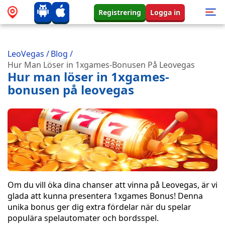
Registrering
Logga in
LeoVegas
/
Blog
/
Hur Man Löser in 1xgames-Bonusen På Leovegas
Hur man löser in 1xgames-
bonusen på leovegas
Om du vill öka dina chanser att vinna på Leovegas, är vi
glada att kunna presentera 1xgames Bonus! Denna
unika bonus ger dig extra fördelar när du spelar
populära spelautomater och bordsspel.