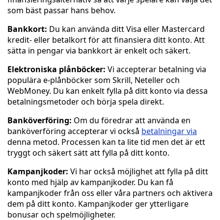
som bäst passar hans behov.
Bankkort:
Du kan använda ditt Visa eller Mastercard
kredit- eller betalkort för att finansiera ditt konto. Att
sätta in pengar via bankkort är enkelt och säkert.
Elektroniska plånböcker:
Vi accepterar betalning via
populära e-plånböcker som Skrill, Neteller och
WebMoney. Du kan enkelt fylla på ditt konto via dessa
betalningsmetoder och börja spela direkt.
Banköverföring:
Om du föredrar att använda en
banköverföring accepterar vi också
betalningar via
denna metod. Processen kan ta lite tid men det är ett
tryggt och säkert sätt att fylla på ditt konto.
Kampanjkoder:
Vi har också möjlighet att fylla på ditt
konto med hjälp av kampanjkoder. Du kan få
kampanjkoder från oss eller våra partners och aktivera
dem på ditt konto. Kampanjkoder ger ytterligare
bonusar och spelmöjligheter.