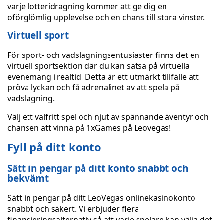
varje lotteridragning kommer att ge dig en
oförglömlig upplevelse och en chans till stora vinster.
Virtuell sport
För sport- och vadslagningsentusiaster finns det en
virtuell sportsektion där du kan satsa på virtuella
evenemang i realtid. Detta är ett utmärkt tillfälle att
pröva lyckan och få adrenalinet av att spela på
vadslagning.
Välj ett valfritt spel och njut av spännande äventyr och
chansen att vinna på 1xGames på Leovegas!
Fyll på ditt konto
Sätt in pengar på ditt konto snabbt och
bekvämt
Sätt in pengar på ditt LeoVegas onlinekasinokonto
snabbt och säkert. Vi erbjuder flera
finansieringsalternativ så att varje spelare kan välja det