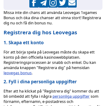
Missa inte din chans att använda Leovegas 1xgames
Bonus och öka dina chanser att vinna stort! Registrera
dig nu och få din bonus nu.
Registrera dig hos Leovegas
1. Skapa ett konto
För att börja spela på Leovegas måste du skapa ett
konto på den officiella kasinowebbplatsen.
Registreringsprocessen är snabb och enkel. Du kan
använda knappen "Registrera dig" på hemsidan
leovegas bonus
.
2. Fyll i dina personliga uppgifter
Efter att ha klickat på "Registrera dig" kommer du att
bli ombedd att fylla i några
personliga uppgifter
som
förnamn, efternamn, e-postadress och