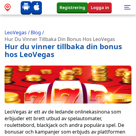
Registrering
Logga in
LeoVegas
/
Blog
/
Hur Du Vinner Tillbaka Din Bonus Hos LeoVegas
Hur du vinner tillbaka din bonus
hos LeoVegas
LeoVegas är ett av de ledande onlinekasinona som
erbjuder ett brett utbud av spelautomater,
roulettebord, blackjack och andra populära spel. De
bonusar och kampanjer som erbjuds av plattformen