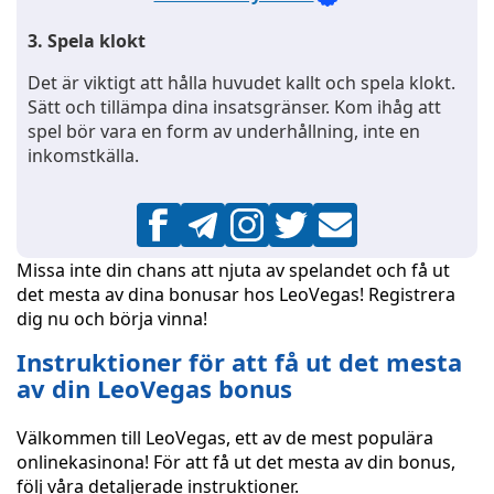
3. Spela klokt
Det är viktigt att hålla huvudet kallt och spela klokt.
Sätt och tillämpa dina insatsgränser. Kom ihåg att
spel bör vara en form av underhållning, inte en
inkomstkälla.
Missa inte din chans att njuta av spelandet och få ut
det mesta av dina bonusar hos LeoVegas! Registrera
dig nu och börja vinna!
Instruktioner för att få ut det mesta
av din LeoVegas bonus
Välkommen till LeoVegas, ett av de mest populära
onlinekasinona! För att få ut det mesta av din bonus,
följ våra detaljerade instruktioner.