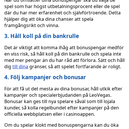
När du omsätter dina bonuspengar ska du välja de
spel som har högst utbetalningsprocent eller de spel
där du har mer erfarenhet och självförtroende. Detta
hjälper dig att öka dina chanser att spela
framgångsrikt och vinna.
3. Håll koll på din bankrulle
Det är viktigt att komma ihåg att bonuspengar medför
en viss risk, så håll koll på din bankrulle och spela inte
med mer pengar än du har råd att förlora. Sätt och håll
dig
till dina
gränser, så att spelet fortfarande är roligt.
4. Följ kampanjer och bonusar
För att få ut det mesta av dina bonusar, håll utkik efter
kampanjer och specialerbjudanden på LeoVegas.
Bonusar kan ges till nya spelare såväl som till lojala
kunder, så kolla regelbundet efter kampanjer på den
officiella webbplatsen eller i casinoappen.
Om du spelar klokt med bonuspengarna kan du öka