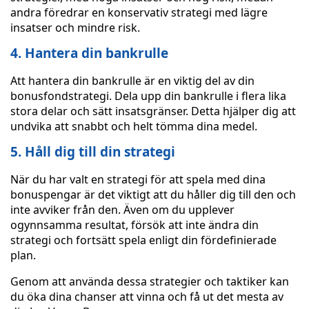
andra föredrar en konservativ strategi med lägre
insatser och mindre risk.
4. Hantera din bankrulle
Att hantera din bankrulle är en viktig del av din
bonusfondstrategi. Dela upp din bankrulle i flera lika
stora delar och sätt insatsgränser. Detta hjälper dig att
undvika att snabbt och helt tömma dina medel.
5. Håll dig till din strategi
När du har valt en strategi för att spela med dina
bonuspengar är det viktigt att du håller dig till den och
inte avviker från den. Även om du upplever
ogynnsamma resultat, försök att inte ändra din
strategi och fortsätt spela enligt din fördefinierade
plan.
Genom att använda dessa strategier och taktiker kan
du öka dina chanser att vinna och få ut det mesta av