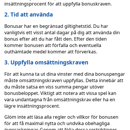
insättningsprocent för att uppfylla bonuskraven.
2. Tid att använda
Bonusar har en begränsad giltighetstid. Du har
vanligtvis ett visst antal dagar på dig att använda din
bonus efter att du har fått den. Efter den tiden
kommer bonusen att förfalla och eventuella
outhämtade medel kommer att förverkas.
3. Uppfylla omsättningskraven
För att kunna ta ut dina vinster med dina bonuspengar
måste omsättningskraven uppfyllas. Detta innebär att
du måste satsa en viss summa pengar utöver
bonusbeloppet. Viktigt att notera att vissa spel kan
vara undantagna från omsättningskrav eller ha en
lägre insättningsprocent.
Glöm inte att läsa alla regler och villkor för bonusen
för att få maximal nytta och undvika obehagliga
överraskningar. Genom att följa dessa restriktioner