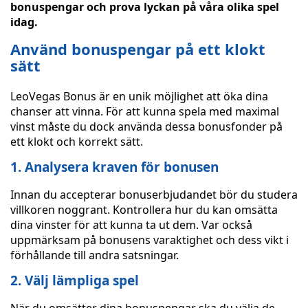
bonuspengar och prova lyckan på våra olika spel
idag.
Använd bonuspengar på ett klokt
sätt
LeoVegas Bonus är en unik möjlighet att öka dina
chanser att vinna. För att kunna spela med maximal
vinst måste du dock använda dessa bonusfonder på
ett klokt och korrekt sätt.
1. Analysera kraven för bonusen
Innan du accepterar bonuserbjudandet bör du studera
villkoren noggrant. Kontrollera hur du kan omsätta
dina vinster för att kunna ta ut dem. Var också
uppmärksam på bonusens varaktighet och dess vikt i
förhållande till andra satsningar.
2. Välj lämpliga spel