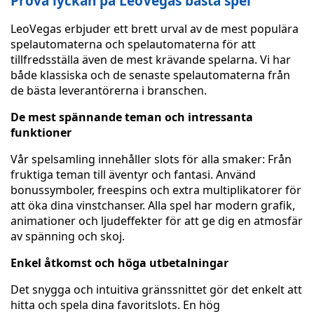
Prova lyckan på LeoVegas bästa spel
LeoVegas erbjuder ett brett urval av de mest populära
spelautomaterna och spelautomaterna för att
tillfredsställa även de mest krävande spelarna. Vi har
både klassiska och de senaste spelautomaterna från
de bästa leverantörerna i branschen.
De mest spännande teman och intressanta
funktioner
Vår spelsamling innehåller slots för alla smaker: Från
fruktiga teman till äventyr och fantasi. Använd
bonussymboler, freespins och extra multiplikatorer för
att öka dina vinstchanser. Alla spel har modern grafik,
animationer och ljudeffekter för att ge dig en atmosfär
av spänning och skoj.
Enkel åtkomst och höga utbetalningar
Det snygga och intuitiva gränssnittet gör det enkelt att
hitta och spela dina favoritslots. En hög