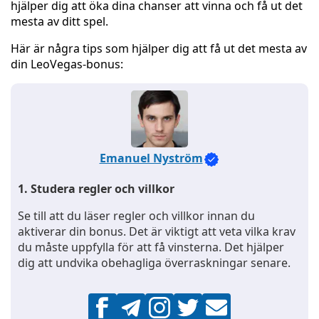
hjälper dig att öka dina chanser att vinna och få ut det
mesta av ditt spel.
Här är några tips som hjälper dig att få ut det mesta av
din LeoVegas-bonus:
Emanuel Nyström
1. Studera regler och villkor
Se till att du läser regler och villkor innan du
aktiverar din bonus. Det är viktigt att veta vilka krav
du måste uppfylla för att få vinsterna. Det hjälper
dig att undvika obehagliga överraskningar senare.