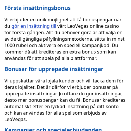
Första insättningsbonus
Vi erbjuder en unik möjlighet att få bonuspengar när
du
gör en insättning till
vårt LeoVegas online casino
för första gången. Allt du behöver göra är att välja en
av de tillgängliga påfyllningsmetoderna, sätta in minst
1000 rubel och aktivera en speciell kampanjkod. Du
kommer då att krediteras en extra bonus som kan
användas för att spela på alla plattformar.
Bonusar för upprepade insättningar
Vi uppskattar våra lojala kunder och vill tacka dem för
deras lojalitet. Det är därför vi erbjuder bonusar på
upprepade insättningar. Ju oftare du gör insättningar,
desto mer bonuspengar kan du få. Bonusar krediteras
automatiskt efter en lyckad insättning på ditt konto
och kan användas för alla spel som erbjuds av
LeoVegas.
Kampanjer och specialerbjudanden