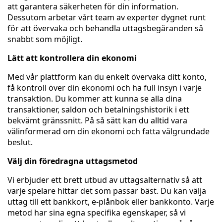
att garantera säkerheten för din information.
Dessutom arbetar vårt team av experter dygnet runt
för att övervaka och behandla uttagsbegäranden så
snabbt som möjligt.
Lätt att kontrollera din ekonomi
Med vår plattform kan du enkelt övervaka ditt konto,
få kontroll över din ekonomi och ha full insyn i varje
transaktion. Du kommer att kunna se alla dina
transaktioner, saldon och betalningshistorik i ett
bekvämt gränssnitt. På så sätt kan du alltid vara
välinformerad om din ekonomi och fatta välgrundade
beslut.
Välj din föredragna uttagsmetod
Vi erbjuder ett brett utbud av uttagsalternativ så att
varje spelare hittar det som passar bäst. Du kan välja
uttag till ett bankkort, e-plånbok eller bankkonto. Varje
metod har sina egna specifika egenskaper, så vi