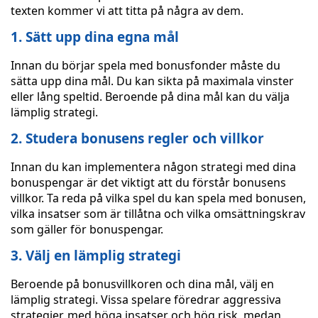
texten kommer vi att titta på några av dem.
1. Sätt upp dina egna mål
Innan du börjar spela med bonusfonder måste du
sätta upp dina mål. Du kan sikta på maximala vinster
eller lång speltid. Beroende på dina mål kan du välja
lämplig strategi.
2. Studera bonusens regler och villkor
Innan du kan implementera någon strategi med dina
bonuspengar är det viktigt att du förstår bonusens
villkor. Ta reda på vilka spel du kan spela med bonusen,
vilka insatser som är tillåtna och vilka omsättningskrav
som gäller för bonuspengar.
3. Välj en lämplig strategi
Beroende på bonusvillkoren och dina mål, välj en
lämplig strategi. Vissa spelare föredrar aggressiva
strategier, med höga insatser och hög risk, medan