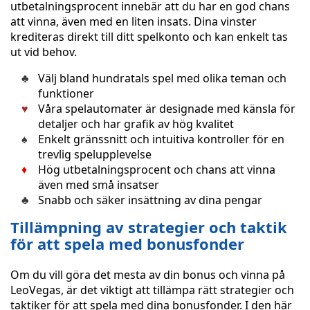
utbetalningsprocent innebär att du har en god chans
att vinna, även med en liten insats. Dina vinster
krediteras direkt till ditt spelkonto och kan enkelt tas
ut vid behov.
Välj bland hundratals spel med olika teman och
funktioner
Våra spelautomater är designade med känsla för
detaljer och har grafik av hög kvalitet
Enkelt gränssnitt och intuitiva kontroller för en
trevlig spelupplevelse
Hög utbetalningsprocent och chans att vinna
även med små insatser
Snabb och säker insättning av dina pengar
Tillämpning av strategier och taktik
för att spela med bonusfonder
Om du vill göra det mesta av din bonus och vinna på
LeoVegas, är det viktigt att tillämpa rätt strategier och
taktiker för att spela med dina bonusfonder. I den här