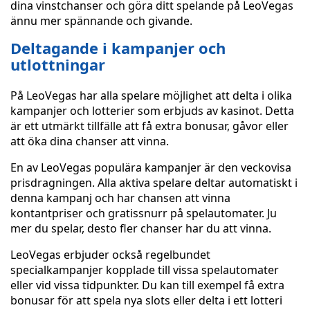
dina vinstchanser och göra ditt spelande på LeoVegas
ännu mer spännande och givande.
Deltagande i kampanjer och
utlottningar
På LeoVegas har alla spelare möjlighet att delta i olika
kampanjer och lotterier som erbjuds av kasinot. Detta
är ett utmärkt tillfälle att få extra bonusar, gåvor eller
att öka dina chanser att vinna.
En av LeoVegas populära kampanjer är den veckovisa
prisdragningen. Alla aktiva spelare deltar automatiskt i
denna kampanj och har chansen att vinna
kontantpriser och gratissnurr på spelautomater. Ju
mer du spelar, desto fler chanser har du att vinna.
LeoVegas erbjuder också regelbundet
specialkampanjer kopplade till vissa spelautomater
eller vid vissa tidpunkter. Du kan till exempel få extra
bonusar för att spela nya slots eller delta i ett lotteri