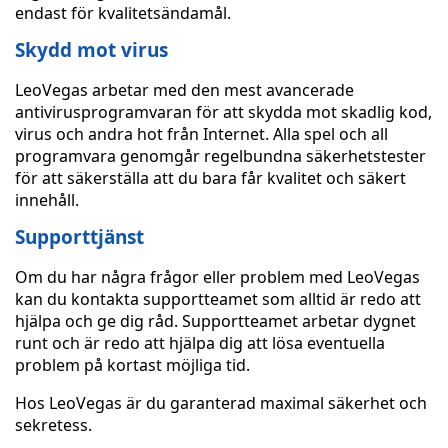
endast för kvalitetsändamål.
Skydd mot virus
LeoVegas arbetar med den mest avancerade
antivirusprogramvaran för att skydda mot skadlig kod,
virus och andra hot från Internet. Alla spel och all
programvara genomgår regelbundna säkerhetstester
för att säkerställa att du bara får kvalitet och säkert
innehåll.
Supporttjänst
Om du har några frågor eller problem med LeoVegas
kan du kontakta supportteamet som alltid är redo att
hjälpa och ge dig råd. Supportteamet arbetar dygnet
runt och är redo att hjälpa dig att lösa eventuella
problem på kortast möjliga tid.
Hos LeoVegas är du garanterad maximal säkerhet och
sekretess.