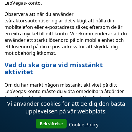
LeoVegas-konto.
Observera att när du använder
tvåfaktorsautentisering är det viktigt att hålla din
mobiltelefon eller e-postadress säker, eftersom de är
en extra nyckel till ditt konto. Vi rekommenderar att du
använder ett starkt lösenord på din mobila enhet och
ett lösenord på din e-postadress för att skydda dig
mot obehörig åtkomst.
Vad du ska göra vid misstänkt
aktivitet
Om du har märkt någon misstänkt aktivitet på ditt
LeoVegas-konto måste du vidta omedelbara åtgärder
för att skydda dina uppgifter och hålla ditt konto
Vi använder cookies för att ge dig den bästa
säkert.
upplevelsen på vår webbplats.
1. Bekräfta din identitet
Bekräftelse
Cookie Policy
Kontakta LeoVegas supportteam och förse dem med