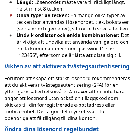
Längd:
Lösenordet måste vara tillräckligt långt,
helst minst 8 tecken.
Olika typer av tecken:
En mängd olika typer av
tecken bör användas i lösenordet, t.ex. bokstäver
(versaler och gemener), siffror och specialtecken.
Undvik ordlistor och enkla kombinationer:
Det
är viktigt att undvika att använda vanliga ord och
enkla kombinationer som "password" eller
"123456", eftersom de är lätta att gissa sig till.
Vikten av att aktivera tvåstegsautentisering
Förutom att skapa ett starkt lösenord rekommenderas
att du aktiverar tvåstegsautentisering (2FA) för en
ytterligare säkerhetsnivå. 2FA kräver att du inte bara
anger ett lösenord utan också en tilläggskod som
skickas till din förregistrerade e-postadress eller
mobila enhet. Detta gör det mycket svårt för
obehöriga att få tillgång till dina konton.
Ändra dina lösenord regelbundet