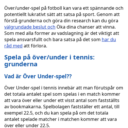
Över/under-spel på fotboll kan vara ett spännande och
potentiellt lukrativt sätt att satsa på sport. Genom att
förstå grunderna och göra din research kan du göra
välgrundade beslut och
Öka dina chanser att vinna.
Som med alla former av vadslagning är det viktigt att
spela ansvarsfullt och bara satsa på det som
har du
råd med
att förlora.
Spela på över/under i tennis:
grunderna
Vad är Över Under-spel??
Över Under-spel i tennis innebär att man förutspår om
det totala antalet spel som spelas i en match kommer
att vara över eller under ett visst antal som fastställts
av bookmakarna. Spelbolagen fastställer ett antal, till
exempel 22.5, och du kan spela på om det totala
antalet spelade matcher i matchen kommer att vara
över eller under 22.5.