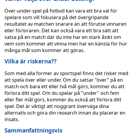
Över-under-spel på fotboll kan vara ett bra val för
spelare som vill fokusera på det övergripande
resultatet av matchen snarare än att förutse vinnaren
eller förloraren. Det kan också vara ett bra sätt att
satsa på en match där du inte har en stark åsikt om
vem som kommer att vinna men har en känsla för hur
många mål som kommer att göras.
Vilka är riskerna??
Som med alla former av sportspel finns det risker med
att spela över eller under. Om du satsar "över" på en
match och bara ett eller två mål görs, kommer du att
förlora ditt spel. Om du spelar på "under" och fem
eller fler mål görs, kommer du också att förlora ditt
spel. Det är viktigt att noggrant överväga dina
alternativ och göra din research innan du placerar en
insats.
Sammanfattningsvis