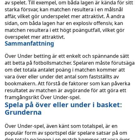
av spelet. Till exempel, om båda lagen är kända för sitt
starka försvar, kan matchen resultera i en målsnål
affär, vilket gör underspelet mer attraktivt. Å andra
sidan, om båda lagen har en explosiv offensiv, kan
matchen resultera i ett högt poängutfall, vilket gör
överspelet mer attraktivt.
Sammanfattning
Över Under betting är ett enkelt och spännande sätt
att betta på fotbollsmatcher. Spelaren måste förutsäga
om det totala antalet poäng i matchen kommer att
vara över eller under det antal som fastställts av
bookmakern. Att förstå de faktorer som kan påverka
resultatet av matchen är avgörande för att göra ett
framgångsrikt Över Under-spel.
Spela på över eller under i basket:
Grunderna
Över Under-spel, även känt som totalspel, är en
populär form av sportspel där spelare satsar på om
den totala poängen i en match kommer att vara över