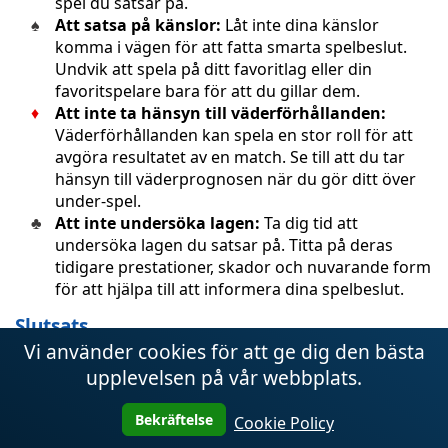
spel du satsar på.
Att satsa på känslor:
Låt inte dina känslor
komma i vägen för att fatta smarta spelbeslut.
Undvik att spela på ditt favoritlag eller din
favoritspelare bara för att du gillar dem.
Att inte ta hänsyn till väderförhållanden:
Väderförhållanden kan spela en stor roll för att
avgöra resultatet av en match. Se till att du tar
hänsyn till väderprognosen när du gör ditt över
under-spel.
Att inte undersöka lagen:
Ta dig tid att
undersöka lagen du satsar på. Titta på deras
tidigare prestationer, skador och nuvarande form
för att hjälpa till att informera dina spelbeslut.
Slutsats
Vi använder cookies för att ge dig den bästa
Genom att undvika dessa vanliga misstag kan du öka
upplevelsen på vår webbplats.
dina chanser att lyckas när du spelar på över/under. Se
alltid till att göra din research och använd statistik för
Bekräftelse
Cookie Policy
att informera dina spelbeslut. Undvik att spela på