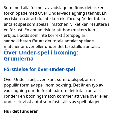
Som med alla former av vadslagning finns det risker
förknippade med Över Under-vadslagning i tennis. En
av riskerna är att du inte korrekt förutspår det totala
antalet spel som spelas i matchen, vilket kan resultera i
en förlust. En annan risk är att bookmakers kan
erbjuda odds som inte korrekt återspeglar
sannolikheten för att det totala antalet spelade
matcher är över eller under det fastställda antalet.
Över Under-spel i boxning:
Grunderna
Förståelse för över-under-spel
Över Under-spel, även känt som totalspel, är en
populär form av spel inom boxning. Det är en typ av
vadslagning där du förutspår om det totala antalet
ronder i en boxningsmatch kommer att vara över eller
under ett visst antal som fastställts av spelbolaget.
Hur det fungerar