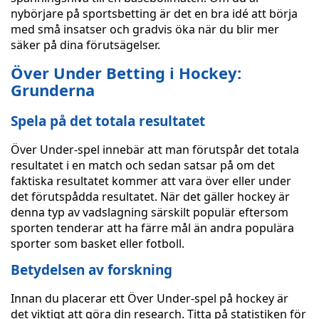
nybörjare på sportsbetting är det en bra idé att börja
med små insatser och gradvis öka när du blir mer
säker på dina förutsägelser.
Över Under Betting i Hockey:
Grunderna
Spela på det totala resultatet
Över Under-spel innebär att man förutspår det totala
resultatet i en match och sedan satsar på om det
faktiska resultatet kommer att vara över eller under
det förutspådda resultatet. När det gäller hockey är
denna typ av vadslagning särskilt populär eftersom
sporten tenderar att ha färre mål än andra populära
sporter som basket eller fotboll.
Betydelsen av forskning
Innan du placerar ett Över Under-spel på hockey är
det viktigt att göra din research. Titta på statistiken för