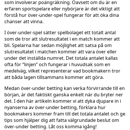
som involverar poängräkning. Oavsett om du är en
erfaren sportspelare eller nybörjare är det viktigt att
förstå hur över-under-spel fungerar för att öka dina
chanser att vinna.
I över-under-spel sätter spelbolaget ett totalt antal
som de tror att slutresultatet i en match kommer att
bli. Spelarna har sedan möjlighet att satsa på om
slutresultatet i matchen kommer att vara över eller
under det inställda numret. Det totala antalet kallas
ofta för “linjen” och fungerar i huvudsak som en
medelväg, vilket representerar vad bookmakern tror
att båda lagen tillsammans kommer att göra.
Medan över-under betting kan verka förvirrande till en
början, är det faktiskt ganska enkelt när du bryter ner
det. I den här artikeln kommer vi att dyka djupare in i
nyanserna av över-under betting, förklara hur
bookmakers kommer fram till det totala antalet och ge
tips som hjälper dig att fatta välgrundade beslut om
över-under betting. Låt oss komma igång!