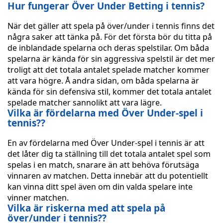
Hur fungerar Över Under Betting i tennis?
När det gäller att spela på över/under i tennis finns det
några saker att tänka på. För det första bör du titta på
de inblandade spelarna och deras spelstilar. Om båda
spelarna är kända för sin aggressiva spelstil är det mer
troligt att det totala antalet spelade matcher kommer
att vara högre. Å andra sidan, om båda spelarna är
kända för sin defensiva stil, kommer det totala antalet
spelade matcher sannolikt att vara lägre.
Vilka är fördelarna med Över Under-spel i
tennis??
En av fördelarna med Över Under-spel i tennis är att
det låter dig ta ställning till det totala antalet spel som
spelas i en match, snarare än att behöva förutsäga
vinnaren av matchen. Detta innebär att du potentiellt
kan vinna ditt spel även om din valda spelare inte
vinner matchen.
Vilka är riskerna med att spela på
över/under i tennis??