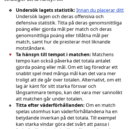
Undersök lagets statistik:
Innan du placerar ditt
Undersök lagen och deras offensiva och
defensiva statistik. Titta på deras genomsnittliga
poäng eller gjorda mål per match och deras
genomsnittliga poäng eller tillåtna mål per
match, samt hur de presterar mot liknande
motståndare.
Ta hänsyn till tempot i matchen:
Matchens
tempo kan också påverka det totala antalet
gjorda poäng eller mål. Om ett lag föredrar ett
snabbt spel med många mål kan det vara mer
troligt att de går över totalen. Alternativt, om ett
lag är känt för sitt starka försvar och
långsammare tempo, kan det vara mer sannolikt
att matchen går under totalen.
Titta efter väderförhållanden:
Om en match
spelas utomhus kan väderförhållandena ha en
betydande inverkan på det totala. Till exempel
kan starka vindar göra det svårt att passa i