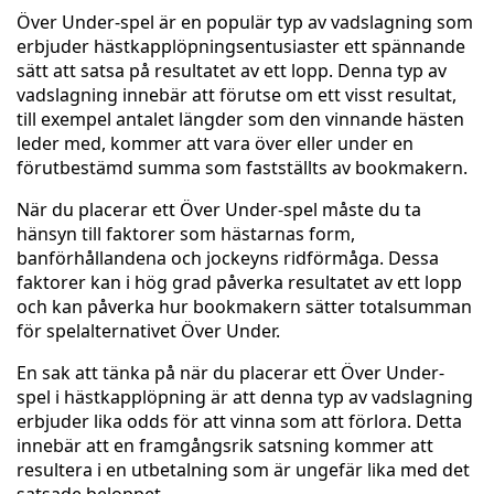
Över Under-spel är en populär typ av vadslagning som
erbjuder hästkapplöpningsentusiaster ett spännande
sätt att satsa på resultatet av ett lopp. Denna typ av
vadslagning innebär att förutse om ett visst resultat,
till exempel antalet längder som den vinnande hästen
leder med, kommer att vara över eller under en
förutbestämd summa som fastställts av bookmakern.
När du placerar ett Över Under-spel måste du ta
hänsyn till faktorer som hästarnas form,
banförhållandena och jockeyns ridförmåga. Dessa
faktorer kan i hög grad påverka resultatet av ett lopp
och kan påverka hur bookmakern sätter totalsumman
för spelalternativet Över Under.
En sak att tänka på när du placerar ett Över Under-
spel i hästkapplöpning är att denna typ av vadslagning
erbjuder lika odds för att vinna som att förlora. Detta
innebär att en framgångsrik satsning kommer att
resultera i en utbetalning som är ungefär lika med det