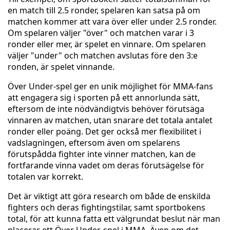
en match till 2.5 ronder, spelaren kan satsa på om
matchen kommer att vara över eller under 2.5 ronder.
Om spelaren väljer "över" och matchen varar i 3
ronder eller mer, är spelet en vinnare. Om spelaren
väljer "under" och matchen avslutas före den 3:e
ronden, är spelet vinnande.
Över Under-spel ger en unik möjlighet för MMA-fans
att engagera sig i sporten på ett annorlunda sätt,
eftersom de inte nödvändigtvis behöver förutsäga
vinnaren av matchen, utan snarare det totala antalet
ronder eller poäng. Det ger också mer flexibilitet i
vadslagningen, eftersom även om spelarens
förutspådda fighter inte vinner matchen, kan de
fortfarande vinna vadet om deras förutsägelse för
totalen var korrekt.
Det är viktigt att göra research om både de enskilda
fighters och deras fightingstilar, samt sportbokens
total, för att kunna fatta ett välgrundat beslut när man