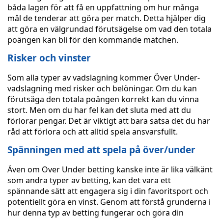
båda lagen för att få en uppfattning om hur många
mål de tenderar att göra per match. Detta hjälper dig
att göra en välgrundad förutsägelse om vad den totala
poängen kan bli för den kommande matchen.
Risker och vinster
Som alla typer av vadslagning kommer Över Under-
vadslagning med risker och belöningar. Om du kan
förutsäga den totala poängen korrekt kan du vinna
stort. Men om du har fel kan det sluta med att du
förlorar pengar. Det är viktigt att bara satsa det du har
råd att förlora och att alltid spela ansvarsfullt.
Spänningen med att spela på över/under
Även om Over Under betting kanske inte är lika välkänt
som andra typer av betting, kan det vara ett
spännande sätt att engagera sig i din favoritsport och
potentiellt göra en vinst. Genom att förstå grunderna i
hur denna typ av betting fungerar och göra din