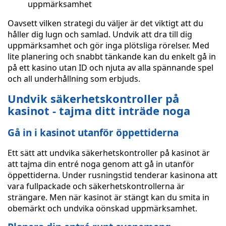
uppmärksamhet
Oavsett vilken strategi du väljer är det viktigt att du
håller dig lugn och samlad. Undvik att dra till dig
uppmärksamhet och gör inga plötsliga rörelser. Med
lite planering och snabbt tänkande kan du enkelt gå in
på ett kasino utan ID och njuta av alla spännande spel
och all underhållning som erbjuds.
Undvik säkerhetskontroller på
kasinot - tajma ditt inträde noga
Gå in i kasinot utanför öppettiderna
Ett sätt att undvika säkerhetskontroller på kasinot är
att tajma din entré noga genom att gå in utanför
öppettiderna. Under rusningstid tenderar kasinona att
vara fullpackade och säkerhetskontrollerna är
strängare. Men när kasinot är stängt kan du smita in
obemärkt och undvika oönskad uppmärksamhet.