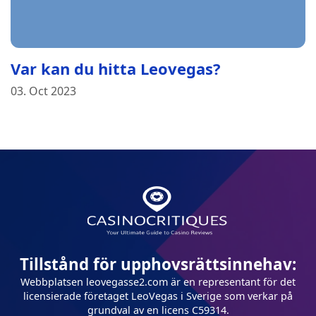
Var kan du hitta Leovegas?
03. Oct 2023
Tillstånd för upphovsrättsinnehav:
Webbplatsen leovegasse2.com är en representant för det
licensierade företaget LeoVegas i Sverige som verkar på
grundval av en licens C59314.