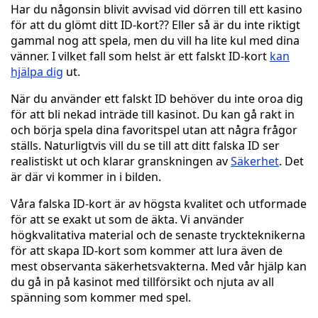
Har du någonsin blivit avvisad vid dörren till ett kasino
för att du glömt ditt ID-kort?? Eller så är du inte riktigt
gammal nog att spela, men du vill ha lite kul med dina
vänner. I vilket fall som helst är ett falskt ID-kort
kan
hjälpa dig
ut.
När du använder ett falskt ID behöver du inte oroa dig
för att bli nekad inträde till kasinot. Du kan gå rakt in
och börja spela dina favoritspel utan att några frågor
ställs. Naturligtvis vill du se till att ditt falska ID ser
realistiskt ut och klarar granskningen av
Säkerhet
. Det
är där vi kommer in i bilden.
Våra falska ID-kort är av högsta kvalitet och utformade
för att se exakt ut som de äkta. Vi använder
högkvalitativa material och de senaste tryckteknikerna
för att skapa ID-kort som kommer att lura även de
mest observanta säkerhetsvakterna. Med vår hjälp kan
du gå in på kasinot med tillförsikt och njuta av all
spänning som kommer med spel.